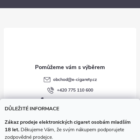
a
t
í
obchod
@
e-cigarety.cz
+420 775 110 600
facebook.com/e-cigarety.cz
DŮLEŽITÉ INFORMACE
Zákaz prodeje elektronických cigaret osobám mladším
18 let.
Děkujeme Vám, že svým nákupem podporujete
zodpovědné prodejce.