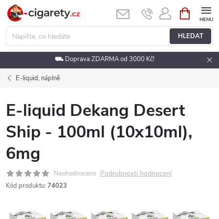
Přejít
NÁKUPNÍ
KOŠÍK
na
obsah
HLEDAT
⛟ Doprava ZDARMA od 3000 Kč!
E-liquid, náplně
E-liquid Dekang Desert
Ship - 100ml (10x10ml),
6mg
Podrobnosti hodnocení
Neohodnoceno
Kód produktu:
74023