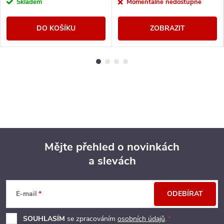
Skladem
Momentálně nedostupné
DO KOŠÍKU
ZOBRAZIT
Mějte přehled o novinkách
a slevách
Z
á
E-mail
ODEBÍRAT
p
SOUHLASÍM
se zpracováním
osobních údajů
.