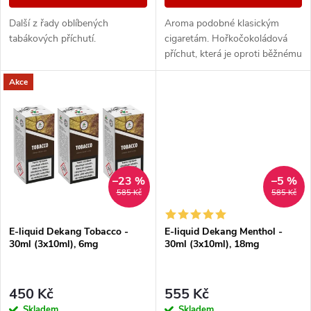
d
u
Další z řady oblíbených
Aroma podobné klasickým
u
tabákových příchutí.
cigaretám. Hořkočokoládová
k
příchut, která je oproti běžnému
k
tabáku jemnější a nasládlejší. Z
Akce
nabídky e-liquidů je tato
t
značka...
t
ů
ů
–23 %
–5 %
585 Kč
585 Kč
E-liquid Dekang Tobacco -
E-liquid Dekang Menthol -
30ml (3x10ml), 6mg
30ml (3x10ml), 18mg
450 Kč
555 Kč
Skladem
Skladem