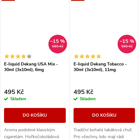
–15 %
–15 %
585 Kč
585 Kč
E-liquid Dekang USA Mix -
E-liquid Dekang Tobacco -
30ml (3x10ml), 6mg
30ml (3x10ml), 11mg
495 Kč
495 Kč
Skladem
Skladem
DO KOŠÍKU
DO KOŠÍKU
Aroma podobné klasickým
Tradiční bohatá tabáková chuť.
cigaretám. Hořkočokoládová
Pro všechny, kdo mají rádi