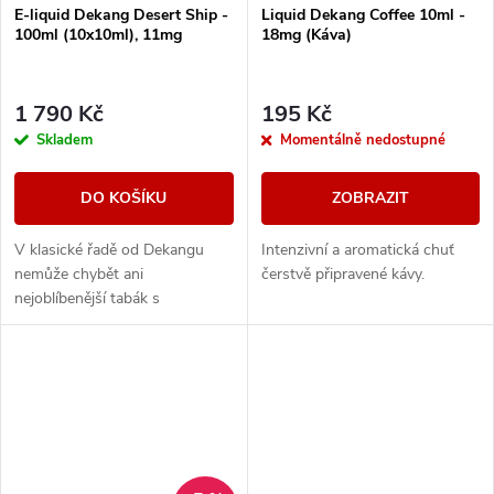
E-liquid Dekang Desert Ship -
Liquid Dekang Coffee 10ml -
100ml (10x10ml), 11mg
18mg (Káva)
1 790 Kč
195 Kč
Skladem
Momentálně nedostupné
DO KOŠÍKU
ZOBRAZIT
V klasické řadě od Dekangu
Intenzivní a aromatická chuť
nemůže chybět ani
čerstvě připravené kávy.
nejoblíbenější tabák s
legendárním velbloudem.