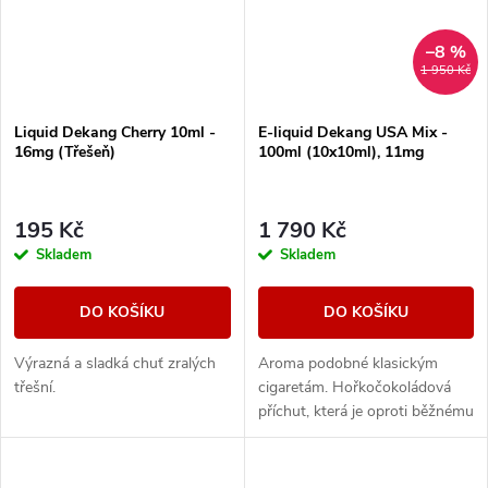
–8 %
1 950 Kč
Liquid Dekang Cherry 10ml -
E-liquid Dekang USA Mix -
16mg (Třešeň)
100ml (10x10ml), 11mg
195 Kč
1 790 Kč
Skladem
Skladem
DO KOŠÍKU
DO KOŠÍKU
Výrazná a sladká chuť zralých
Aroma podobné klasickým
třešní.
cigaretám. Hořkočokoládová
příchut, která je oproti běžnému
tabáku jemnější a nasládlejší. Z
nabídky e-liquidů je tato
značka...