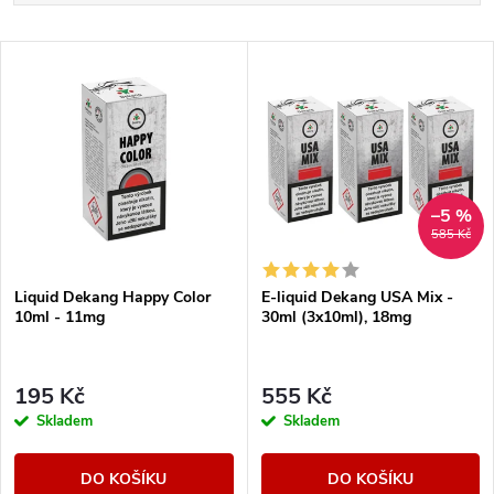
a
Doporučujeme
V
Nejlevnější
z
ý
Nejdražší
e
p
Abecedně
n
i
–5 %
585 Kč
í
s
Liquid Dekang Happy Color
E-liquid Dekang USA Mix -
p
10ml - 11mg
30ml (3x10ml), 18mg
p
r
r
195 Kč
555 Kč
o
Skladem
Skladem
o
d
DO KOŠÍKU
DO KOŠÍKU