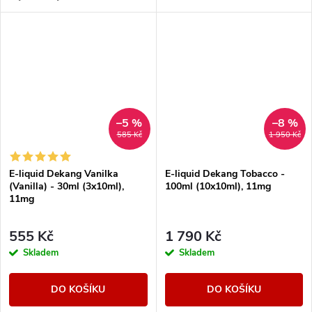
legendárním velbloudem.
–5 %
–8 %
585 Kč
1 950 Kč
E-liquid Dekang Vanilka
E-liquid Dekang Tobacco -
(Vanilla) - 30ml (3x10ml),
100ml (10x10ml), 11mg
11mg
555 Kč
1 790 Kč
Skladem
Skladem
DO KOŠÍKU
DO KOŠÍKU