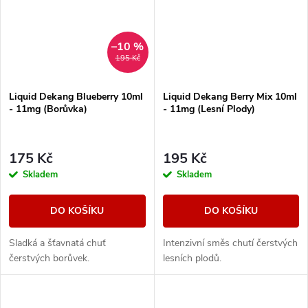
–10 %
195 Kč
Liquid Dekang Blueberry 10ml
Liquid Dekang Berry Mix 10ml
- 11mg (Borůvka)
- 11mg (Lesní Plody)
175 Kč
195 Kč
Skladem
Skladem
DO KOŠÍKU
DO KOŠÍKU
Sladká a šťavnatá chuť
Intenzivní směs chutí čerstvých
čerstvých borůvek.
lesních plodů.