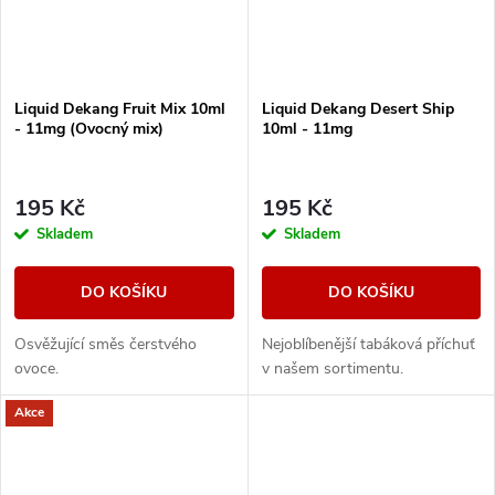
Liquid Dekang Fruit Mix 10ml
Liquid Dekang Desert Ship
- 11mg (Ovocný mix)
10ml - 11mg
195 Kč
195 Kč
Skladem
Skladem
DO KOŠÍKU
DO KOŠÍKU
Osvěžující směs čerstvého
Nejoblíbenější tabáková příchuť
ovoce.
v našem sortimentu.
Akce