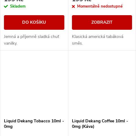
Skladem
Momentálně nedostupné
DO KOŠÍKU
ZOBRAZIT
Jemná a příjemně sladká chuť
Klasická americká tabáková
vanilky.
směs.
Liquid Dekang Tobacco 10ml -
Liquid Dekang Coffee 10ml -
0mg
0mg (Káva)