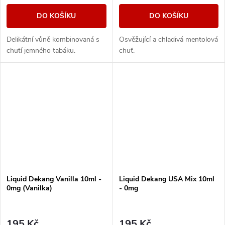
DO KOŠÍKU
DO KOŠÍKU
Delikátní vůně kombinovaná s
Osvěžující a chladivá mentolová
chutí jemného tabáku.
chuť.
Liquid Dekang Vanilla 10ml -
Liquid Dekang USA Mix 10ml
0mg (Vanilka)
- 0mg
195 Kč
195 Kč