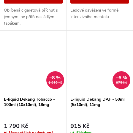
Oblíbená cigaretová příchuť s
Ledové osvěžení ve formě
jemným, ne příliš nasládlým
intenzivního mentolu.
tabákem.
–8 %
–6 %
1 950 Kč
975 Kč
E-liquid Dekang Tobacco -
E-liquid Dekang DAF - 50ml
100ml (10x10ml), 18mg
(5x10ml), 11mg
1 790 Kč
915 Kč
Momentálně nedostupné
Skladem