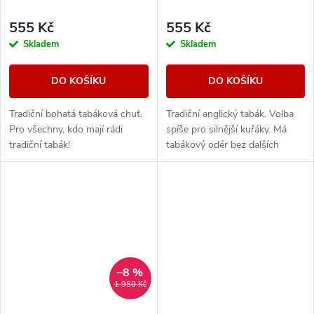
555 Kč
555 Kč
Skladem
Skladem
DO KOŠÍKU
DO KOŠÍKU
Tradiční bohatá tabáková chuť.
Tradiční anglický tabák. Volba
Pro všechny, kdo mají rádi
spíše pro silnější kuřáky. Má
tradiční tabák!
tabákový odér bez dalších
aromatických prvků.
–8 %
1 950 Kč