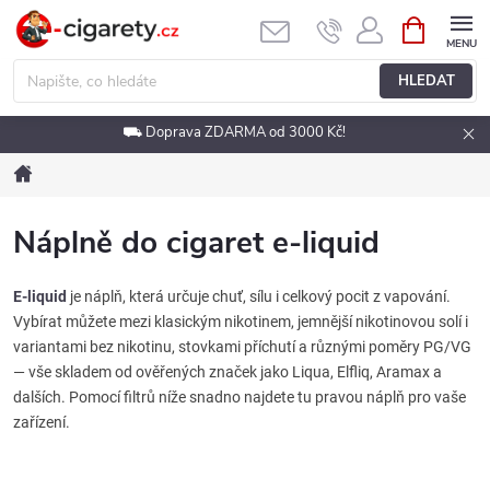
Přejít
NÁKUPNÍ
KOŠÍK
na
obsah
HLEDAT
⛟ Doprava ZDARMA od 3000 Kč!
Domů
Náplně do cigaret e-liquid
E-liquid
je náplň, která určuje chuť, sílu i celkový pocit z vapování.
Vybírat můžete mezi klasickým nikotinem, jemnější nikotinovou solí i
variantami bez nikotinu, stovkami příchutí a různými poměry PG/VG
— vše skladem od ověřených značek jako Liqua, Elfliq, Aramax a
dalších. Pomocí filtrů níže snadno najdete tu pravou náplň pro vaše
zařízení.