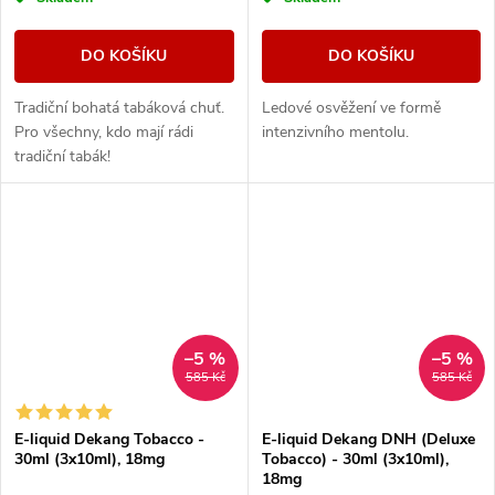
DO KOŠÍKU
DO KOŠÍKU
Tradiční bohatá tabáková chuť.
Ledové osvěžení ve formě
Pro všechny, kdo mají rádi
intenzivního mentolu.
tradiční tabák!
–5 %
–5 %
585 Kč
585 Kč
E-liquid Dekang Tobacco -
E-liquid Dekang DNH (Deluxe
30ml (3x10ml), 18mg
Tobacco) - 30ml (3x10ml),
18mg