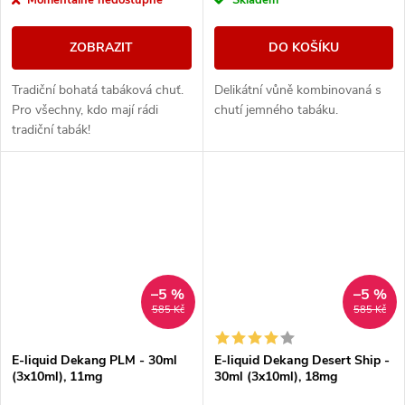
ZOBRAZIT
DO KOŠÍKU
Tradiční bohatá tabáková chuť.
Delikátní vůně kombinovaná s
Pro všechny, kdo mají rádi
chutí jemného tabáku.
tradiční tabák!
–5 %
–5 %
585 Kč
585 Kč
E-liquid Dekang PLM - 30ml
E-liquid Dekang Desert Ship -
(3x10ml), 11mg
30ml (3x10ml), 18mg