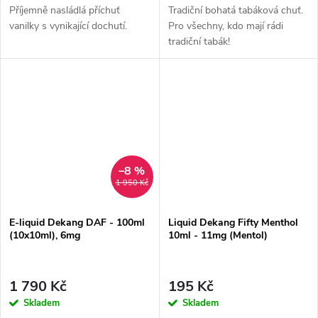
Příjemně nasládlá příchuť
Tradiční bohatá tabáková chuť.
vanilky s vynikající dochutí.
Pro všechny, kdo mají rádi
tradiční tabák!
–8 %
1 950 Kč
E-liquid Dekang DAF - 100ml
Liquid Dekang Fifty Menthol
(10x10ml), 6mg
10ml - 11mg (Mentol)
1 790 Kč
195 Kč
Skladem
Skladem