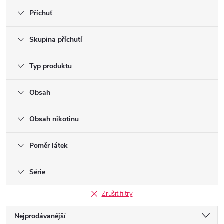
Příchuť
Skupina příchutí
Typ produktu
Obsah
Obsah nikotinu
Poměr látek
Série
Zrušit filtry
Ř
Nejprodávanější