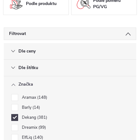
Podle poměru
Podle produktu
PG/VG
Filtrovat
Dle ceny
Dle štítku
Značka
Aramax
148
Barly
14
Dekang
381
Dreamix
99
ElfLiq
140