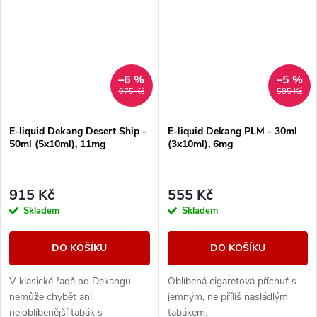
–6 %
–5 %
975 Kč
585 Kč
E-liquid Dekang Desert Ship -
E-liquid Dekang PLM - 30ml
50ml (5x10ml), 11mg
(3x10ml), 6mg
915 Kč
555 Kč
Skladem
Skladem
DO KOŠÍKU
DO KOŠÍKU
V klasické řadě od Dekangu
Oblíbená cigaretová příchuť s
nemůže chybět ani
jemným, ne příliš nasládlým
nejoblíbenější tabák s
tabákem.