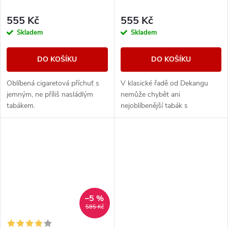
555 Kč
555 Kč
Skladem
Skladem
DO KOŠÍKU
DO KOŠÍKU
Oblíbená cigaretová příchuť s
V klasické řadě od Dekangu
jemným, ne příliš nasládlým
nemůže chybět ani
tabákem.
nejoblíbenější tabák s
legendárním velbloudem.
–5 %
585 Kč