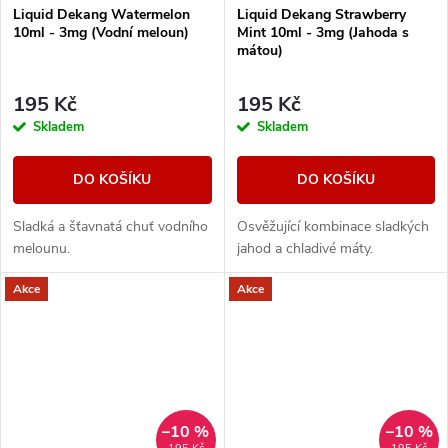
Liquid Dekang Watermelon
Liquid Dekang Strawberry
10ml - 3mg (Vodní meloun)
Mint 10ml - 3mg (Jahoda s
mátou)
195 Kč
195 Kč
Skladem
Skladem
DO KOŠÍKU
DO KOŠÍKU
Sladká a šťavnatá chuť vodního
Osvěžující kombinace sladkých
melounu.
jahod a chladivé máty.
Akce
Akce
–10 %
–10 %