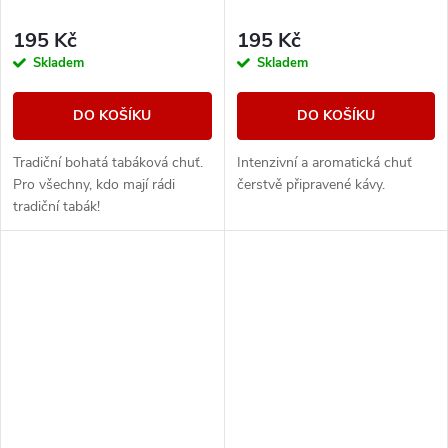
195 Kč
195 Kč
Skladem
Skladem
DO KOŠÍKU
DO KOŠÍKU
Tradiční bohatá tabáková chuť.
Intenzivní a aromatická chuť
Pro všechny, kdo mají rádi
čerstvě připravené kávy.
tradiční tabák!