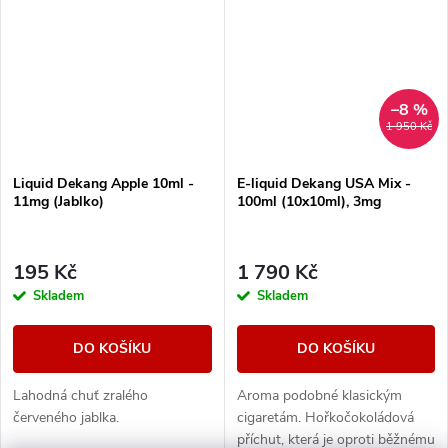
–8 %
1 950 Kč
Liquid Dekang Apple 10ml -
E-liquid Dekang USA Mix -
11mg (Jablko)
100ml (10x10ml), 3mg
195 Kč
1 790 Kč
Skladem
Skladem
DO KOŠÍKU
DO KOŠÍKU
Lahodná chuť zralého
Aroma podobné klasickým
červeného jablka.
cigaretám. Hořkočokoládová
příchut, která je oproti běžnému