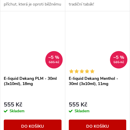
příchut, která je oproti běžnému
tradiční tabák!
tabáku jemnější a nasládlejší. Z
nabídky e-liquidů je tato
značka...
–5 %
–5 %
585 Kč
585 Kč
E-liquid Dekang PLM - 30ml
E-liquid Dekang Menthol -
(3x10ml), 18mg
30ml (3x10ml), 11mg
555 Kč
555 Kč
Skladem
Skladem
DO KOŠÍKU
DO KOŠÍKU