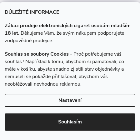
tabáku jemnější a nasládlejší. Z
Akce
nabídky e-liquidů je tato
DŮLEŽITÉ INFORMACE
značka...
Zákaz prodeje elektronických cigaret osobám mladším
18 let.
Děkujeme Vám, že svým nákupem podporujete
zodpovědné prodejce.
Souhlas se soubory Cookies
- Proč potřebujeme váš
–8 %
–15 %
1 950 Kč
585 Kč
souhlas? Například k tomu, abychom si pamatovali, co
máte v košíku, abyste snadno zjistili stav objednávky a
nemuseli se pokaždé přihlašovat, abychom vás
E-liquid Dekang Desert Ship -
E-liquid Dekang Třešeň
100ml (10x10ml), 18mg
(Cherri) - 30ml (3x10ml), 18mg
neobtěžovali nevhodnou reklamou.
Nastavení
1 790 Kč
495 Kč
Skladem
Skladem
Souhlasím
DO KOŠÍKU
DO KOŠÍKU