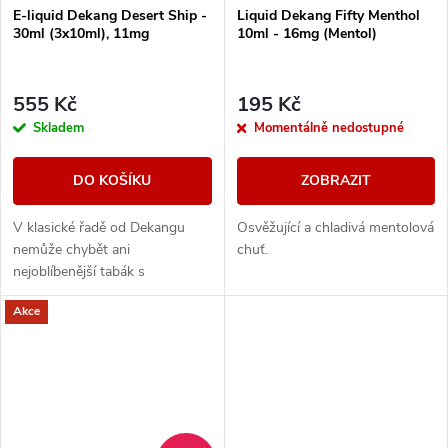
E-liquid Dekang Desert Ship -
Liquid Dekang Fifty Menthol
30ml (3x10ml), 11mg
10ml - 16mg (Mentol)
555 Kč
195 Kč
Skladem
Momentálně nedostupné
DO KOŠÍKU
ZOBRAZIT
V klasické řadě od Dekangu
Osvěžující a chladivá mentolová
nemůže chybět ani
chuť.
nejoblíbenější tabák s
legendárním velbloudem.
Akce