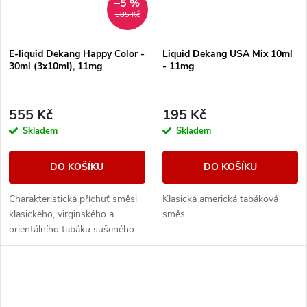
–5 %
585 Kč
E-liquid Dekang Happy Color -
Liquid Dekang USA Mix 10ml
30ml (3x10ml), 11mg
- 11mg
555 Kč
195 Kč
Skladem
Skladem
DO KOŠÍKU
DO KOŠÍKU
Charakteristická příchuť směsi
Klasická americká tabáková
klasického, virginského a
směs.
orientálního tabáku sušeného
žárem slunce.