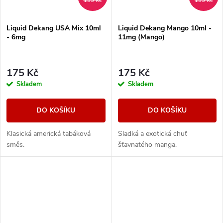
195 Kč
195 Kč
Liquid Dekang USA Mix 10ml
Liquid Dekang Mango 10ml -
- 6mg
11mg (Mango)
175 Kč
175 Kč
Skladem
Skladem
DO KOŠÍKU
DO KOŠÍKU
Klasická americká tabáková
Sladká a exotická chuť
směs.
šťavnatého manga.