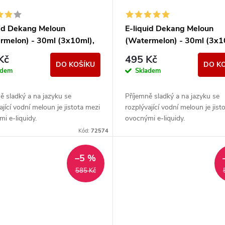
uid Dekang Meloun
E-liquid Dekang Meloun
rmelon) - 30ml (3x10ml),
(Watermelon) - 30ml (3x1
18mg
Kč
495 Kč
DO KOŠÍKU
DO K
adem
Skladem
ě sladký a na jazyku se
Příjemně sladký a na jazyku se
ající vodní meloun je jistota mezi
rozplývající vodní meloun je jist
i e-liquidy.
ovocnými e-liquidy.
Kód:
72574
–5 %
585 Kč