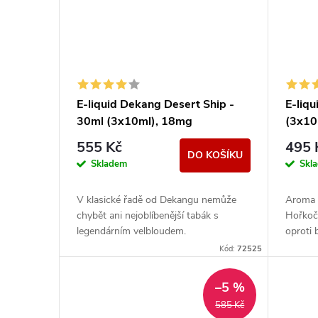
E-liquid Dekang Desert Ship -
E-liq
30ml (3x10ml), 18mg
(3x10
555 Kč
495 
DO KOŠÍKU
Skladem
Skl
V klasické řadě od Dekangu nemůže
Aroma 
chybět ani nejoblíbenější tabák s
Hořkočo
legendárním velbloudem.
oproti 
nasládl
Kód:
72525
značka.
–5 %
585 Kč