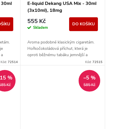
- 30ml
E-liquid Dekang USA Mix - 30ml
(3x10ml), 18mg
555 Kč
OŠÍKU
DO KOŠÍKU
Skladem
etám.
Aroma podobné klasickým cigaretám.
je
Hořkočokoládová příchut, která je
 a
oproti běžnému tabáku jemnější a
e tato
nasládlejší. Z nabídky e-liquidů je tato
Kód:
72514
Kód:
72515
značka...
–15 %
–5 %
585 Kč
585 Kč