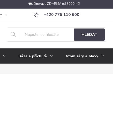
⛟ Doprava ZDARMA od 3000 Kč!
+420 775 110 600
ky
Podmínky ochrany osobních údajů
Velkoobchod
Pokyny k p
obchod@e-cigarety.cz
HLEDAT
Báze a příchutě
Atomizéry a hlavy