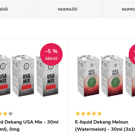
ĚJŠÍ
NEJDRAŽŠÍ
NEJPR
–5 %
585 Kč
uid Dekang USA Mix - 30ml
E-liquid Dekang Meloun
ml), 0mg
(Watermelon) - 30ml (3x1