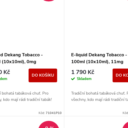
uid Dekang Tobacco -
E-liquid Dekang Tobacco -
 (10x10ml), 0mg
100ml (10x10ml), 11mg
0 Kč
1 790 Kč
DO KOŠÍKU
DO K
adem
Skladem
í bohatá tabáková chuť. Pro
Tradiční bohatá tabáková chuť. 
, kdo mají rádi tradiční tabák!
všechny, kdo mají rádi tradiční t
Kód:
71041P10
Kód