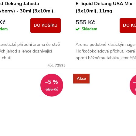
uid Dekang Jahoda
E-liquid Dekang USA Mix 
wberry) - 30ml (3x10ml),
(3x10ml), 11mg
Kč
555 Kč
DO KOŠÍKU
DO K
adem
Skladem
eristické přírodní aroma čerstvě
Aroma podobné klasickým cigar
ých jahod s lehce doznívající
Hořkočokoládová příchut, která 
 chutí.
oproti běžnému tabáku jemnější
nasládlejší. Z nabídky e-liquidů j
Kód:
72595
značka...
Akce
–5 %
585 Kč