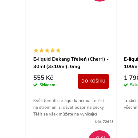
E-liquid Dekang Třešeň (Cherri) -
E-liq
30ml (3x10ml), 6mg
100ml
555 Kč
1 79
DO KOŠÍKU
Skladem
Skl
Kvůli tomuhle e-liquidu nemusíte lézt
Tradičn
na strom ani si dávat pozor na pecky.
všechny
Těšit se však můžete na vynikající
sladkou chuť zralých třešní.
Kód:
72623