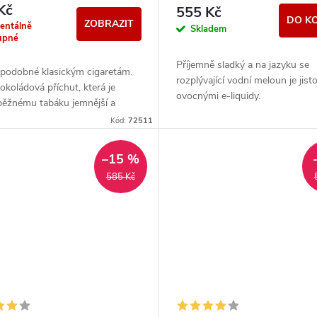
0mg
Kč
555 Kč
DO K
ZOBRAZIT
entálně
Skladem
upné
Příjemně sladký a na jazyku se
podobné klasickým cigaretám.
rozplývající vodní meloun je jist
koládová příchut, která je
ovocnými e-liquidy.
běžnému tabáku jemnější a
ejší. Z nabídky e-liquidů je tato
Kód:
72511
..
–15 %
585 Kč