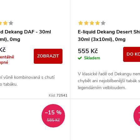
uid Dekang DAF - 30ml
E-liquid Dekang Desert Shi
ml), 0mg
30ml (3x10ml), 0mg
Kč
555 Kč
DO K
ZOBRAZIT
entálně
Skladem
upné
V klasické řadě od Dekangu ne
ní vůně kombinovaná s chutí
chybět ani nejoblíbenější tabák 
o tabáku.
legendárním velbloudem.
Kód:
72541
–15 %
585 Kč