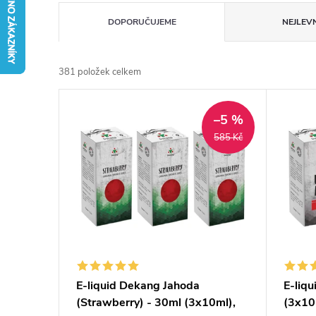
Ř
DOPORUČUJEME
NEJLEVN
a
381
položek celkem
z
V
e
–5 %
ý
585 Kč
n
p
í
i
p
s
r
p
E-liquid Dekang Jahoda
E-liq
o
(Strawberry) - 30ml (3x10ml),
(3x10