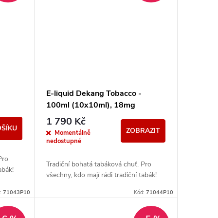
E-liquid Dekang Tobacco -
100ml (10x10ml), 18mg
1 790 Kč
OŠÍKU
ZOBRAZIT
Momentálně
nedostupné
Pro
Tradiční bohatá tabáková chuť. Pro
abák!
všechny, kdo mají rádi tradiční tabák!
:
71043P10
Kód:
71044P10