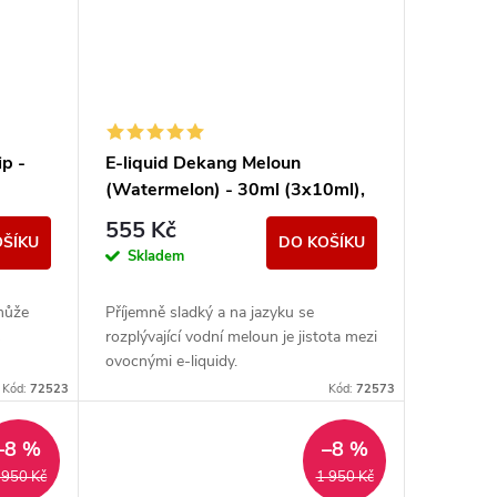
p -
E-liquid Dekang Meloun
(Watermelon) - 30ml (3x10ml),
6mg
555 Kč
OŠÍKU
DO KOŠÍKU
Skladem
může
Příjemně sladký a na jazyku se
s
rozplývající vodní meloun je jistota mezi
ovocnými e-liquidy.
Kód:
72523
Kód:
72573
–8 %
–8 %
 950 Kč
1 950 Kč