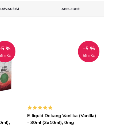
ODÁVANĚJŠÍ
ABECEDNĚ
–5 %
–5 %
585 Kč
585 Kč
E-liquid Dekang Vanilka (Vanilla)
0ml),
- 30ml (3x10ml), 0mg