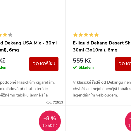
uid Dekang USA Mix - 30ml
E-liquid Dekang Desert Shi
ml), 6mg
30ml (3x10ml), 6mg
Kč
555 Kč
DO KOŠÍKU
DO K
adem
Skladem
podobné klasickým cigaretám.
V klasické řadě od Dekangu ne
koládová příchut, která je
chybět ani nejoblíbenější tabák 
běžnému tabáku jemnější a
legendárním velbloudem.
ejší. Z nabídky e-liquidů je tato
Kód:
72513
..
–8 %
1 950 Kč
1