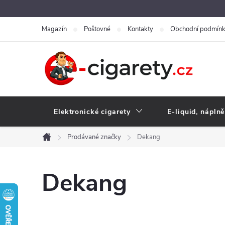
Přejít
na
Magazín
Poštovné
Kontakty
Obchodní podmín
obsah
Elektronické cigarety
E-liquid, náplně
Prodávané značky
Dekang
Domů
Dekang