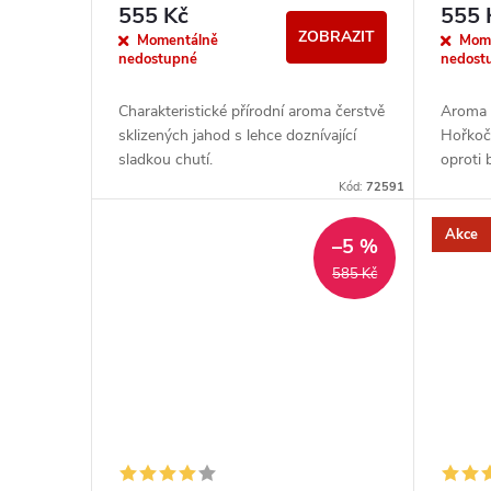
r
0mg
555 Kč
555 
d
ZOBRAZIT
o
Momentálně
Mom
nedostupné
nedost
u
d
Charakteristické přírodní aroma čerstvě
Aroma 
k
sklizených jahod s lehce doznívající
Hořkočo
u
sladkou chutí.
oproti 
t
nasládl
Kód:
72591
k
značka.
ů
Akce
–5 %
t
585 Kč
ů