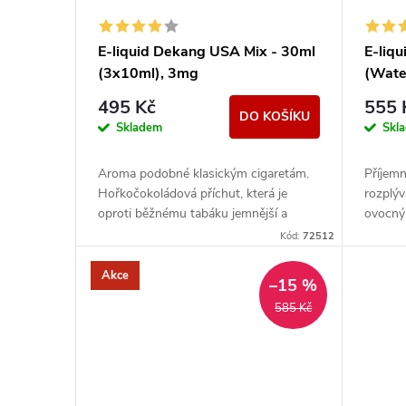
E-liquid Dekang USA Mix - 30ml
E-liq
(3x10ml), 3mg
(Wate
11mg
495 Kč
555 
DO KOŠÍKU
Skladem
Skl
Aroma podobné klasickým cigaretám.
Příjemn
Hořkočokoládová příchut, která je
rozplýv
oproti běžnému tabáku jemnější a
ovocným
nasládlejší. Z nabídky e-liquidů je tato
Kód:
72512
značka...
Akce
–15 %
585 Kč