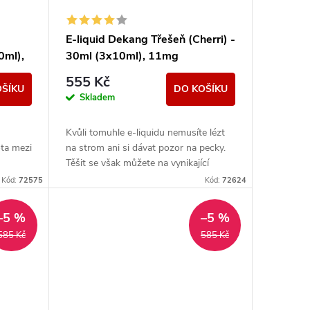
E-liquid Dekang Třešeň (Cherri) -
0ml),
30ml (3x10ml), 11mg
555 Kč
OŠÍKU
DO KOŠÍKU
Skladem
Kvůli tomuhle e-liquidu nemusíte lézt
ota mezi
na strom ani si dávat pozor na pecky.
Těšit se však můžete na vynikající
sladkou chuť zralých třešní.
Kód:
72575
Kód:
72624
–5 %
–5 %
585 Kč
585 Kč