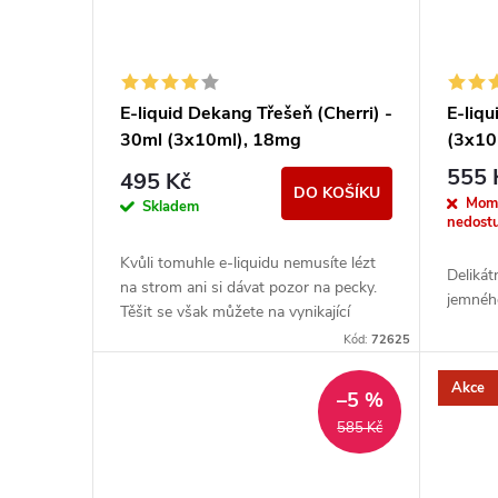
E-liquid Dekang Třešeň (Cherri) -
E-liq
30ml (3x10ml), 18mg
(3x10
555 
495 Kč
DO KOŠÍKU
Mom
Skladem
nedost
Kvůli tomuhle e-liquidu nemusíte lézt
Delikát
na strom ani si dávat pozor na pecky.
jemnéh
Těšit se však můžete na vynikající
sladkou chuť zralých třešní.
Kód:
72625
Akce
–5 %
585 Kč