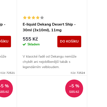
p -
E-liquid Dekang Desert Ship -
30ml (3x10ml), 11mg
555 Kč
OŠÍKU
DO KOŠÍKU
Skladem
může
V klasické řadě od Dekangu nemůže
s
chybět ani nejoblíbenější tabák s
legendárním velbloudem.
Kód:
72521
Kód:
72524
–5 %
–5 %
585 Kč
585 Kč