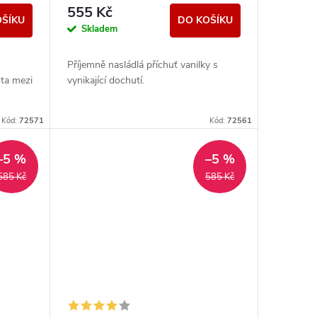
555 Kč
OŠÍKU
DO KOŠÍKU
Skladem
Příjemně nasládlá příchuť vanilky s
ota mezi
vynikající dochutí.
Kód:
72571
Kód:
72561
–5 %
–5 %
585 Kč
585 Kč