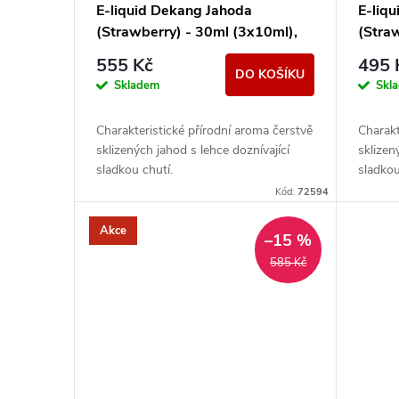
E-liquid Dekang Jahoda
E-liq
(Strawberry) - 30ml (3x10ml),
(Stra
11mg
18mg
555 Kč
495 
DO KOŠÍKU
Skladem
Skl
Charakteristické přírodní aroma čerstvě
Charakt
sklizených jahod s lehce doznívající
sklizen
sladkou chutí.
sladkou
Kód:
72594
Akce
–15 %
585 Kč