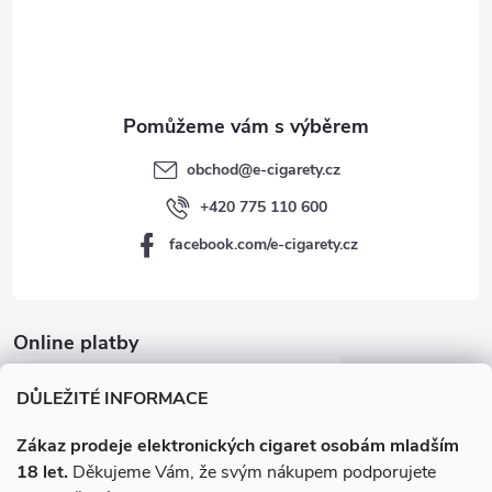
í
obchod
@
e-cigarety.cz
+420 775 110 600
facebook.com/e-cigarety.cz
Online platby
DŮLEŽITÉ INFORMACE
Zákaz prodeje elektronických cigaret osobám mladším
18 let.
Děkujeme Vám, že svým nákupem podporujete