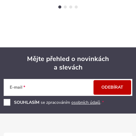
Mějte přehled o novinkách
a slevách
Z
á
E-mail
ODEBÍRAT
p
SOUHLASÍM
se zpracováním
osobních údajů
.
a
t