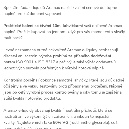
Speciální řada e-liquidů Aramax nabízí kvalitní cenově dostupné
náplně pro každodenní vapování.
Praktické balení se čtyřmi 10ml lahvičkami
vaší oblíbené Aramax
náplně. Proč je kupovat po jednom, když pro vás máme tento skvělý
multipack?
Levné neznamená nutně nekvalitní! Aramax e-liquidy neobsahují
diacetyl ani acetoin,
výroba probíhá za přísného dodržování
norem
ISO 9001 a ISO 8317 a pečlivý je také výběr dodavatelů
jednotlivých surovin potřebných k výrobě hotové náplně.
Kontrolám podléhají dokonce samotné lahvičky, které jsou důkladně
očištěny a ve vakuu testovány proti případnému protečení.
Náplně
jsou po celý výrobní proces kontrolovány
a díky tomu je zajištěna
stálá kvalita hotového produktu.
Aramax e-liquidy obsahují kvalitní neutrální příchutě, které se
neztratí ani ve výkonnějších zařízeních, a nikotin té nejčistší
kvality.
Najdete v nich také 50% VG
(rostlinného glycerolu), což
napomáhá zvýšené produkci páry.