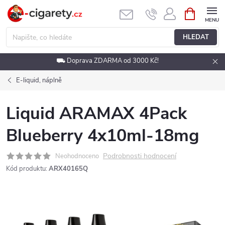
Přejít
NÁKUPNÍ
KOŠÍK
na
obsah
HLEDAT
⛟ Doprava ZDARMA od 3000 Kč!
E-liquid, náplně
Liquid ARAMAX 4Pack
Blueberry 4x10ml-18mg
Podrobnosti hodnocení
Neohodnoceno
Kód produktu:
ARX40165Q