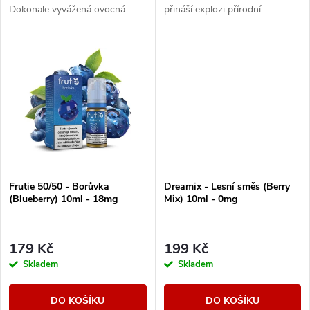
k
Dokonale vyvážená ovocná
přináší explozi přírodní
k
směs, která kombinuje sladké i
sladkosti a svěžesti v každém
svěží tóny.
potahu.
t
t
ů
ů
Frutie 50/50 - Borůvka
Dreamix - Lesní směs (Berry
(Blueberry) 10ml - 18mg
Mix) 10ml - 0mg
179 Kč
199 Kč
Skladem
Skladem
DO KOŠÍKU
DO KOŠÍKU