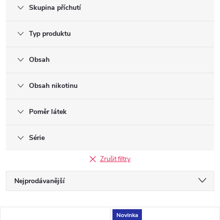
Skupina příchutí
Typ produktu
Obsah
Obsah nikotinu
Poměr látek
Série
Zrušit filtry
Ř
Nejprodávanější
a
Doporučujeme
V
Novinka