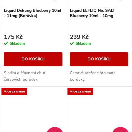
Liquid Dekang Blueberry 10ml
Liquid ELFLIQ Nic SALT
- 11mg (Borůvka)
Blueberry 10ml - 10mg
175 Kč
239 Kč
Skladem
Skladem
DO KOŠÍKU
DO KOŠÍKU
Sladká a šťavnatá chuť
Čerstvě utržené šťavnaté
čerstvých borůvek.
borůvky.
Více za méně
Více za méně