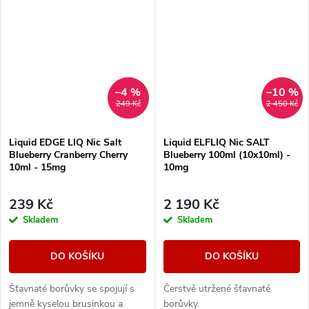
intenzivní chutí a...
–4 %
–10 %
249 Kč
2 450 Kč
Liquid EDGE LIQ Nic Salt
Liquid ELFLIQ Nic SALT
Blueberry Cranberry Cherry
Blueberry 100ml (10x10ml) -
10ml - 15mg
10mg
239 Kč
2 190 Kč
Skladem
Skladem
DO KOŠÍKU
DO KOŠÍKU
Šťavnaté borůvky se spojují s
Čerstvě utržené šťavnaté
jemně kyselou brusinkou a
borůvky.