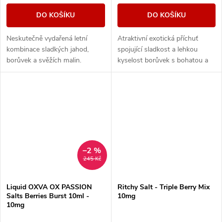
DO KOŠÍKU
DO KOŠÍKU
Neskutečně vydařená letní
Atraktivní exotická příchuť
kombinace sladkých jahod,
spojující sladkost a lehkou
borůvek a svěžích malin.
kyselost borůvek s bohatou a
šťavnatou chutí zralého manga.
Jedinečné aroma, se kterým si
užijete...
–2 %
245 Kč
Liquid OXVA OX PASSION
Ritchy Salt - Triple Berry Mix
Salts Berries Burst 10ml -
10mg
10mg