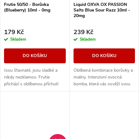
Frutie 50/50 - Borůvka
Liquid OXVA OX PASSION
(Blueberry) 10ml - 0mg
Salts Blue Sour Razz 10ml -
20mg
179 Kč
239 Kč
Skladem
Skladem
DO KOŠÍKU
DO KOŠÍKU
Jsou šťavnaté, jsou sladké a
Oblíbená kombinace borůvky a
nikdy nezklamou. Frutie
maliny. Intenzivní ovocná
přichází s oblíbenou příchutí
bomba, která vás osvěží svou
borůvek, která vám prostě
ostrou, šťavnatou chutí a
nesmí chybět. Plná chuť zralých
přinese příjemný nakopávací
borůvek zaútočí...
efekt!