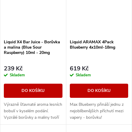
Liquid X4 Bar Juice - Borůvka
Liquid ARAMAX 4Pack
a malina (Blue Sour
Blueberry 4x10ml-18mg
Raspberry) 10ml - 20mg
239 Kč
619 Kč
Skladem
Skladem
DO KOŠÍKU
DO KOŠÍKU
Výrazně šťavnaté aroma lesních
Max Blueberry přináší jednu z
bobulí v kyselém podání.
nejoblíbenějších příchutí mezi
Vyzrálé borůvky a maliny tvoří
vapery - borůvku!
dokonalý mix sladkých a
příjemně kyselých tónů s