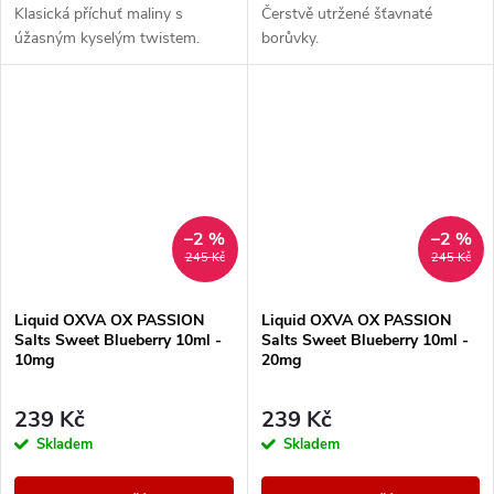
Klasická příchuť maliny s
Čerstvě utržené šťavnaté
úžasným kyselým twistem.
borůvky.
–2 %
–2 %
245 Kč
245 Kč
Liquid OXVA OX PASSION
Liquid OXVA OX PASSION
Salts Sweet Blueberry 10ml -
Salts Sweet Blueberry 10ml -
10mg
20mg
239 Kč
239 Kč
Skladem
Skladem