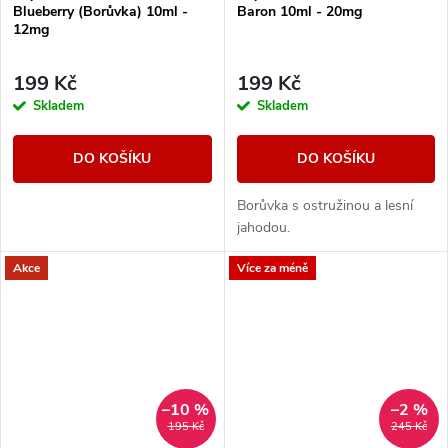
Blueberry (Borůvka) 10ml -
Baron 10ml - 20mg
12mg
199 Kč
199 Kč
Skladem
Skladem
DO KOŠÍKU
DO KOŠÍKU
Borůvka s ostružinou a lesní
jahodou.
Akce
Více za méně
–10 %
–2 %
195 Kč
245 Kč