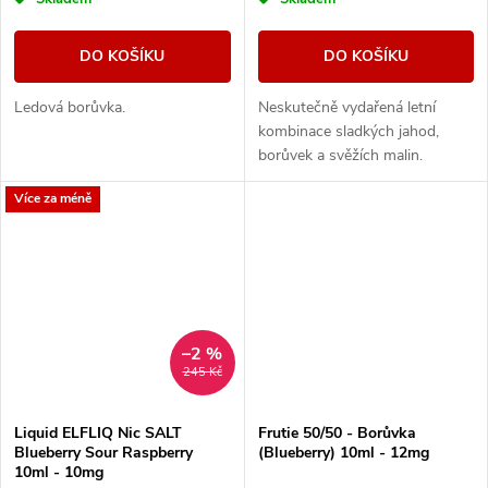
DO KOŠÍKU
DO KOŠÍKU
Ledová borůvka.
Neskutečně vydařená letní
kombinace sladkých jahod,
borůvek a svěžích malin.
Více za méně
–2 %
245 Kč
Liquid ELFLIQ Nic SALT
Frutie 50/50 - Borůvka
Blueberry Sour Raspberry
(Blueberry) 10ml - 12mg
10ml - 10mg