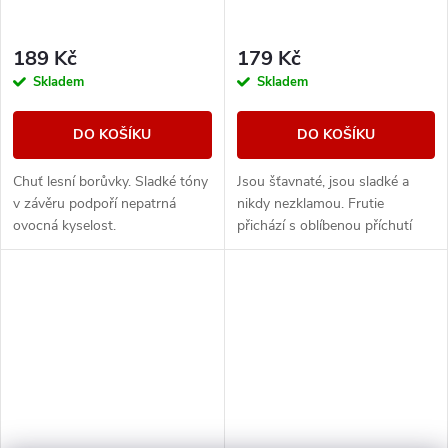
189 Kč
179 Kč
Skladem
Skladem
DO KOŠÍKU
DO KOŠÍKU
Chuť lesní borůvky. Sladké tóny
Jsou šťavnaté, jsou sladké a
v závěru podpoří nepatrná
nikdy nezklamou. Frutie
ovocná kyselost.
přichází s oblíbenou příchutí
borůvek, která vám prostě
nesmí chybět. Plná chuť zralých
borůvek zaútočí...