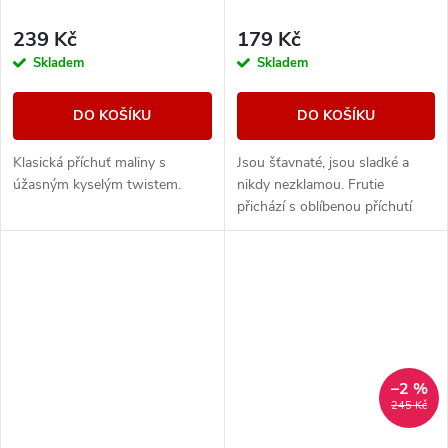
239 Kč
179 Kč
Skladem
Skladem
DO KOŠÍKU
DO KOŠÍKU
Klasická příchuť maliny s
Jsou šťavnaté, jsou sladké a
úžasným kyselým twistem.
nikdy nezklamou. Frutie
přichází s oblíbenou příchutí
borůvek, která vám prostě
nesmí chybět. Plná chuť zralých
borůvek zaútočí...
–2 %
245 Kč