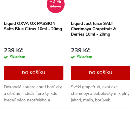
–2 %
245 Kč
Liquid OXVA OX PASSION
Liquid Just Juice SALT
Salts Blue Citrus 10ml - 20mg
Cherimoya Grapefruit &
Berries 10ml - 20mg
239 Kč
239 Kč
Skladem
Skladem
DO KOŠÍKU
DO KOŠÍKU
Dokonalá souhra chutí borůvky
Svěží grapefruit, exotické
a citrónu – ideální pro ty, kdo
cherimoyi a bobulovitý mix plný
hledají něco neotřelého a
jahod, malin, borůvek.
výrazného.