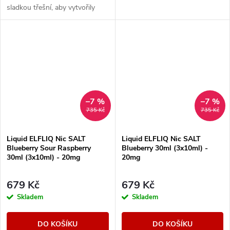
sladkou třešní, aby vytvořily
plnou a vyváženou ovocnou
chuť s příjemným dozvukem.
–7 %
–7 %
735 Kč
735 Kč
Liquid ELFLIQ Nic SALT
Liquid ELFLIQ Nic SALT
Blueberry Sour Raspberry
Blueberry 30ml (3x10ml) -
30ml (3x10ml) - 20mg
20mg
679 Kč
679 Kč
Skladem
Skladem
DO KOŠÍKU
DO KOŠÍKU