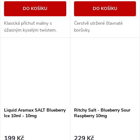
DO KOŠÍKU
DO KOŠÍKU
Klasická příchuť maliny s
Čerstvě utržené šťavnaté
úžasným kyselým twistem.
borůvky.
Liquid Aramax SALT Blueberry
Ritchy Salt - Blueberry Sour
Ice 10ml - 10mg
Raspberry 10mg
199 Kč
229 Kč