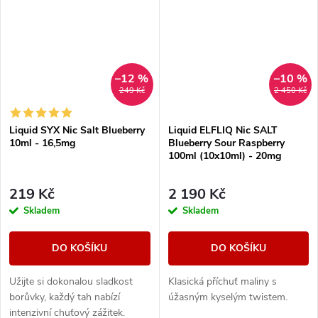
–12 %
–10 %
249 Kč
2 450 Kč
Liquid SYX Nic Salt Blueberry
Liquid ELFLIQ Nic SALT
10ml - 16,5mg
Blueberry Sour Raspberry
100ml (10x10ml) - 20mg
219 Kč
2 190 Kč
Skladem
Skladem
DO KOŠÍKU
DO KOŠÍKU
Užijte si dokonalou sladkost
Klasická příchuť maliny s
borůvky, každý tah nabízí
úžasným kyselým twistem.
intenzivní chuťový zážitek.