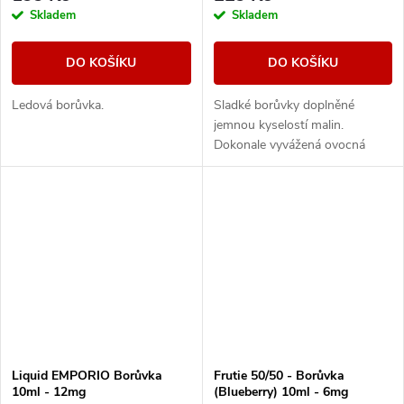
Skladem
Skladem
DO KOŠÍKU
DO KOŠÍKU
Ledová borůvka.
Sladké borůvky doplněné
jemnou kyselostí malin.
Dokonale vyvážená ovocná
směs, která kombinuje sladké i
svěží tóny.
Liquid EMPORIO Borůvka
Frutie 50/50 - Borůvka
10ml - 12mg
(Blueberry) 10ml - 6mg