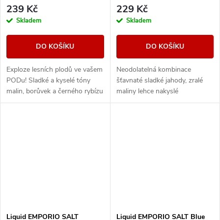
239 Kč
229 Kč
Skladem
Skladem
DO KOŠÍKU
DO KOŠÍKU
Exploze lesních plodů ve vašem
Neodolatelná kombinace
PODu! Sladké a kyselé tóny
šťavnaté sladké jahody, zralé
malin, borůvek a černého rybízu
maliny lehce nakyslé
se spojují do perfektně
borůvky. Odvážný mix pro
vyvážené směsi, která potěší při
intenzivní a ovocný zážitek.
každém...
Liquid EMPORIO SALT
Liquid EMPORIO SALT Blue