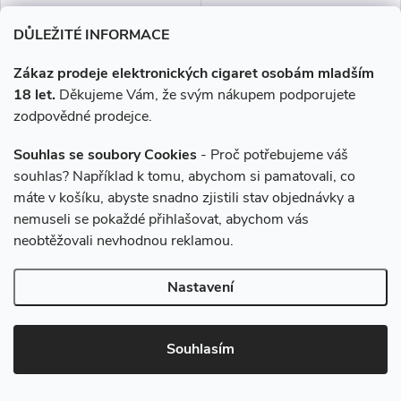
Frutie 50/50 - Borůvka
Liquid MARYLIQ Nic SALT
DŮLEŽITÉ INFORMACE
(Blueberry) 10ml - 3mg
Blueberry Sour Raspberry
10ml - 20mg
Zákaz prodeje elektronických cigaret osobám mladším
18 let.
Děkujeme Vám, že svým nákupem podporujete
179 Kč
199 Kč
zodpovědné prodejce.
Skladem
Momentálně nedostupné
Souhlas se soubory Cookies
- Proč potřebujeme váš
souhlas? Například k tomu, abychom si pamatovali, co
DO KOŠÍKU
ZOBRAZIT
máte v košíku, abyste snadno zjistili stav objednávky a
nemuseli se pokaždé přihlašovat, abychom vás
Jsou šťavnaté, jsou sladké a
Klasická příchuť maliny s
nikdy nezklamou. Frutie
úžasným kyselým twistem.
neobtěžovali nevhodnou reklamou.
přichází s oblíbenou příchutí
borůvek, která vám prostě
Nastavení
nesmí chybět. Plná chuť zralých
borůvek zaútočí...
Souhlasím