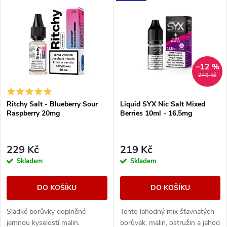
Nejlevnější
z
ý
Nejdražší
e
p
Abecedně
n
i
–12 %
249 Kč
í
s
Ritchy Salt - Blueberry Sour
Liquid SYX Nic Salt Mixed
p
Raspberry 20mg
Berries 10ml - 16,5mg
p
r
r
229 Kč
219 Kč
o
Skladem
Skladem
o
d
DO KOŠÍKU
DO KOŠÍKU
d
u
Sladké borůvky doplněné
Tento lahodný mix šťavnatých
u
jemnou kyselostí malin.
borůvek, malin, ostružin a jahod