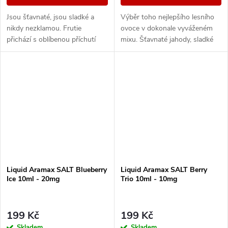
Jsou šťavnaté, jsou sladké a
Výběr toho nejlepšího lesního
nikdy nezklamou. Frutie
ovoce v dokonale vyváženém
přichází s oblíbenou příchutí
mixu. Šťavnaté jahody, sladké
borůvek, která vám prostě
maliny nebo vyzrálé borůvky, to
nesmí chybět. Plná chuť zralých
vše v jedné vynikající náplni.
borůvek zaútočí...
Liquid Aramax SALT Blueberry
Liquid Aramax SALT Berry
Ice 10ml - 20mg
Trio 10ml - 10mg
199 Kč
199 Kč
Skladem
Skladem