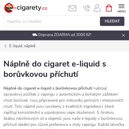
Přejít
NÁKUPNÍ
KOŠÍK
na
obsah
HLEDAT
⛟ Doprava ZDARMA od 3000 Kč!
E-liquid, náplně
Náplně do cigaret e-liquid s
borůvkovou příchutí
Náplně do cigaret e-liquid s borůvkovou příchutí
nabízejí
opravdový požitek z vapingu s autentickým a bohatým zážitkem
chuti borůvek. Jsou připravené pro milovníky jemných i intenzivních
chutí. Tyto náplně jsou vyrobeny z kvalitních ingrediencí, které
zajišťují konzistentní a uspokojivou vape zkušenost. S širokou
škálou nikotinových sil a objemů, jsou naše e-liquidy s borůvkovou
příchutí ideální pro různé preference a styly vapingu. Každá lahvička