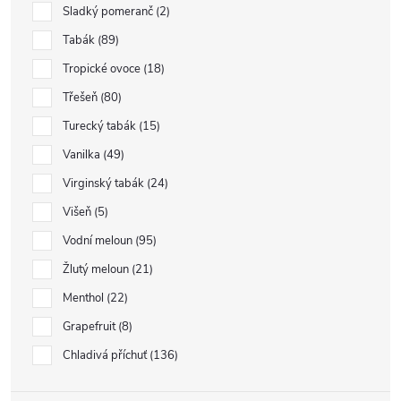
Sladký pomeranč
2
Tabák
89
Tropické ovoce
18
Třešeň
80
Turecký tabák
15
Vanilka
49
Virginský tabák
24
Višeň
5
Vodní meloun
95
Žlutý meloun
21
Menthol
22
Grapefruit
8
Chladivá příchuť
136