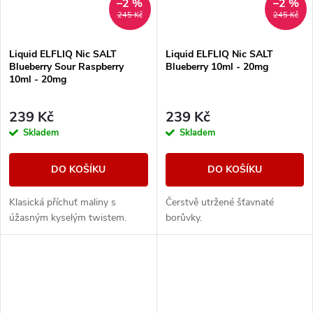
–2 %
–2 %
245 Kč
245 Kč
Liquid ELFLIQ Nic SALT
Liquid ELFLIQ Nic SALT
Blueberry Sour Raspberry
Blueberry 10ml - 20mg
10ml - 20mg
239 Kč
239 Kč
Skladem
Skladem
DO KOŠÍKU
DO KOŠÍKU
Klasická příchuť maliny s
Čerstvě utržené šťavnaté
úžasným kyselým twistem.
borůvky.