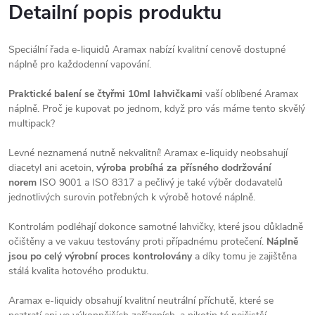
Detailní popis produktu
Speciální řada e-liquidů Aramax nabízí kvalitní cenově dostupné
náplně pro každodenní vapování.
Praktické balení se čtyřmi 10ml lahvičkami
vaší oblíbené Aramax
náplně. Proč je kupovat po jednom, když pro vás máme tento skvělý
multipack?
Levné neznamená nutně nekvalitní! Aramax e-liquidy neobsahují
diacetyl ani acetoin,
výroba probíhá za přísného dodržování
norem
ISO 9001 a ISO 8317 a pečlivý je také výběr dodavatelů
jednotlivých surovin potřebných k výrobě hotové náplně.
Kontrolám podléhají dokonce samotné lahvičky, které jsou důkladně
očištěny a ve vakuu testovány proti případnému protečení.
Náplně
jsou po celý výrobní proces kontrolovány
a díky tomu je zajištěna
stálá kvalita hotového produktu.
Aramax e-liquidy obsahují kvalitní neutrální příchutě, které se