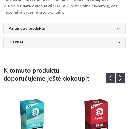
neztratí ani ve výkonnějších zařízeních, a nikotin té nejčistší
kvality.
Najdete v nich také 50% VG
(rostlinného glycerolu), což
napomáhá zvýšené produkci páry.
Parametry produktu
Diskuse
K tomuto produktu
doporučujeme ještě dokoupit