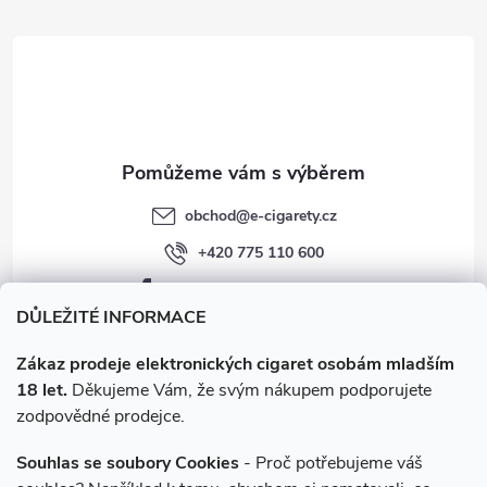
t
í
obchod
@
e-cigarety.cz
+420 775 110 600
facebook.com/e-cigarety.cz
DŮLEŽITÉ INFORMACE
Zákaz prodeje elektronických cigaret osobám mladším
18 let.
Děkujeme Vám, že svým nákupem podporujete
zodpovědné prodejce.
Souhlas se soubory Cookies
- Proč potřebujeme váš