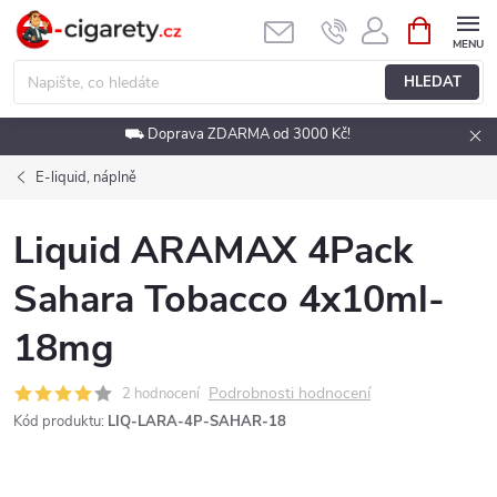
Přejít
NÁKUPNÍ
KOŠÍK
na
obsah
HLEDAT
⛟ Doprava ZDARMA od 3000 Kč!
E-liquid, náplně
Liquid ARAMAX 4Pack
Sahara Tobacco 4x10ml-
18mg
Podrobnosti hodnocení
2 hodnocení
Kód produktu:
LIQ-LARA-4P-SAHAR-18