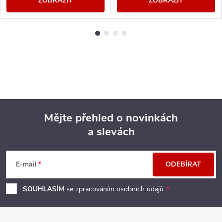
ZOBRAZIT
ZOBRAZIT
Mějte přehled o novinkách
a slevách
Z
á
E-mail
ODEBÍRAT
p
SOUHLASÍM
se zpracováním
osobních údajů
.
a