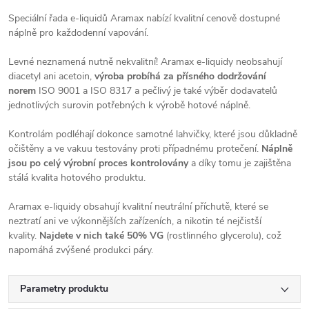
Speciální řada e-liquidů Aramax nabízí kvalitní cenově dostupné
náplně pro každodenní vapování.
Levné neznamená nutně nekvalitní! Aramax e-liquidy neobsahují
diacetyl ani acetoin,
výroba probíhá za přísného dodržování
norem
ISO 9001 a ISO 8317 a pečlivý je také výběr dodavatelů
jednotlivých surovin potřebných k výrobě hotové náplně.
Kontrolám podléhají dokonce samotné lahvičky, které jsou důkladně
očištěny a ve vakuu testovány proti případnému protečení.
Náplně
jsou po celý výrobní proces kontrolovány
a díky tomu je zajištěna
stálá kvalita hotového produktu.
Aramax e-liquidy obsahují kvalitní neutrální příchutě, které se
neztratí ani ve výkonnějších zařízeních, a nikotin té nejčistší
kvality.
Najdete v nich také 50% VG
(rostlinného glycerolu), což
napomáhá zvýšené produkci páry.
Parametry produktu