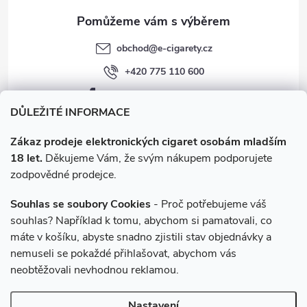
obchod
@
e-cigarety.cz
+420 775 110 600
facebook.com/e-cigarety.cz
DŮLEŽITÉ INFORMACE
Zákaz prodeje elektronických cigaret osobám mladším
18 let.
Děkujeme Vám, že svým nákupem podporujete
zodpovědné prodejce.
Souhlas se soubory Cookies
- Proč potřebujeme váš
souhlas? Například k tomu, abychom si pamatovali, co
máte v košíku, abyste snadno zjistili stav objednávky a
Instagram
nemuseli se pokaždé přihlašovat, abychom vás
neobtěžovali nevhodnou reklamou.
Copyright 2026
e-cigarety.cz
. Všechna práva vyhrazena.
Upravit
Nastavení