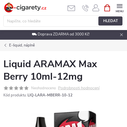
Přejít
NÁKUPNÍ
KOŠÍK
na
obsah
HLEDAT
⛟ Doprava ZDARMA od 3000 Kč!
E-liquid, náplně
Liquid ARAMAX Max
Berry 10ml-12mg
Podrobnosti hodnocení
Neohodnoceno
Kód produktu:
LIQ-LARA-MBERR-10-12