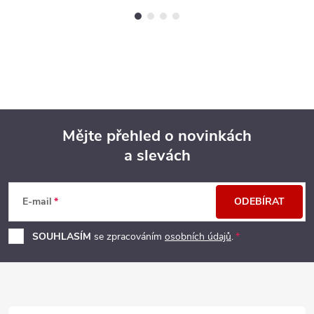
Mějte přehled o novinkách
a slevách
Z
á
E-mail
ODEBÍRAT
p
SOUHLASÍM
se zpracováním
osobních údajů
.
a
t