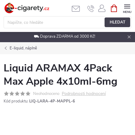
Přejít
NÁKUPNÍ
KOŠÍK
na
obsah
HLEDAT
⛟ Doprava ZDARMA od 3000 Kč!
E-liquid, náplně
Liquid ARAMAX 4Pack
Max Apple 4x10ml-6mg
Podrobnosti hodnocení
Neohodnoceno
Kód produktu:
LIQ-LARA-4P-MAPPL-6