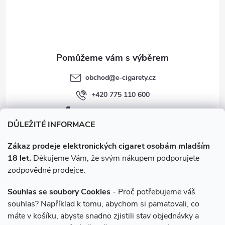
í
obchod
@
e-cigarety.cz
+420 775 110 600
facebook.com/e-cigarety.cz
DŮLEŽITÉ INFORMACE
Zákaz prodeje elektronických cigaret osobám mladším
18 let.
Děkujeme Vám, že svým nákupem podporujete
zodpovědné prodejce.
Souhlas se soubory Cookies
- Proč potřebujeme váš
souhlas? Například k tomu, abychom si pamatovali, co
máte v košíku, abyste snadno zjistili stav objednávky a