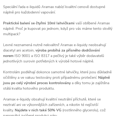
Speciální řada e-liquidů Aramax nabízí kvalitní cenově dostupné
náplně pro každodenní vapování.
Praktické balení se čtyřmi 10ml lahvičkami
vaší oblíbené Aramax
náplně. Proč je kupovat po jednom, když pro vás máme tento skvělý
multipack?
Levné neznamená nutně nekvalitní! Aramax e-liquidy neobsahují
diacetyl ani acetoin,
výroba probíhá za přísného dodržování
norem
ISO 9001 a ISO 8317 a pečlivý je také výběr dodavatelů
jednotlivých surovin potřebných k výrobě hotové náplně.
Kontrolám podléhají dokonce samotné lahvičky, které jsou důkladně
očištěny a ve vakuu testovány proti případnému protečení.
Náplně
jsou po celý výrobní proces kontrolovány
a díky tomu je zajištěna
stálá kvalita hotového produktu.
Aramax e-liquidy obsahují kvalitní neutrální příchutě, které se
neztratí ani ve výkonnějších zařízeních, a nikotin té nejčistší
kvality.
Najdete v nich také 50% VG
(rostlinného glycerolu), což
napomáhá zvýšené produkci páry.