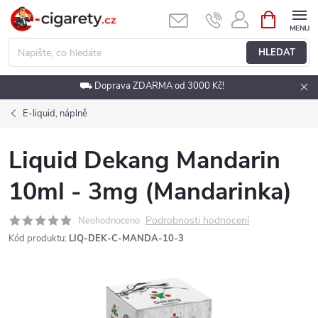
Přejít
NÁKUPNÍ
KOŠÍK
na
obsah
HLEDAT
⛟ Doprava ZDARMA od 3000 Kč!
E-liquid, náplně
Liquid Dekang Mandarin
10ml - 3mg (Mandarinka)
Podrobnosti hodnocení
Neohodnoceno
Kód produktu:
LIQ-DEK-C-MANDA-10-3