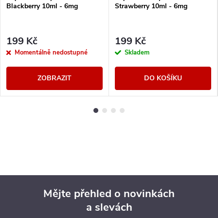
Blackberry 10ml - 6mg
Strawberry 10ml - 6mg
199 Kč
199 Kč
Momentálně nedostupné
Skladem
ZOBRAZIT
DO KOŠÍKU
Mějte přehled o novinkách
a slevách
Z