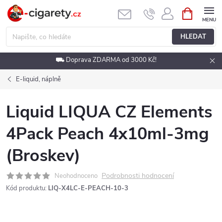
Přejít
NÁKUPNÍ
KOŠÍK
na
obsah
HLEDAT
⛟ Doprava ZDARMA od 3000 Kč!
E-liquid, náplně
Liquid LIQUA CZ Elements
4Pack Peach 4x10ml-3mg
(Broskev)
Podrobnosti hodnocení
Neohodnoceno
Kód produktu:
LIQ-X4LC-E-PEACH-10-3