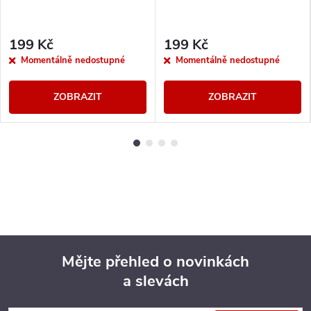
199 Kč
199 Kč
Momentálně nedostupné
Momentálně nedostupné
ZOBRAZIT
ZOBRAZIT
Mějte přehled o novinkách
a slevách
Z