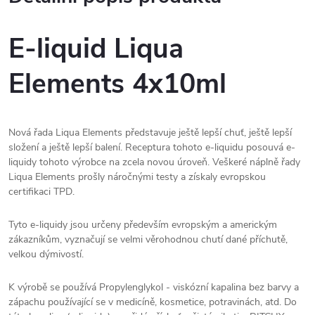
E-liquid Liqua
Elements 4x10ml
Nová řada Liqua Elements představuje ještě lepší chuť, ještě lepší
složení a ještě lepší balení. Receptura tohoto e-liquidu posouvá e-
liquidy tohoto výrobce na zcela novou úroveň. Veškeré náplně řady
Liqua Elements prošly náročnými testy a získaly evropskou
certifikaci TPD.
Tyto e-liquidy jsou určeny především evropským a americkým
zákazníkům, vyznačují se velmi věrohodnou chutí dané příchutě,
velkou dýmivostí.
K výrobě se používá Propylenglykol - viskózní kapalina bez barvy a
zápachu používající se v medicíně, kosmetice, potravinách, atd. Do