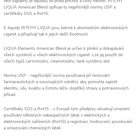
této kapaliny (e-liquidu) se přidá příchuť a čistý nikotin. RITCHY
LIQUA American Blend splňuje ty nejpřísnější normy USP a
certifikáty SGS a RoHS.
E-liquidy RITCHY LIQUA jsou šetrné k atomizérům elektronických
cigaret a přispívají tak k jejich delší životnosti.
LIQUA Elements American Blend je určen k plnění a dokapávání
všech systémů u všech elektronických cigaret. Lze jej použít do
všech typů cartomizéru, clearomizéru, tank systému atd.
Norma USP - nejpřísnější norma používaná při testování
farmaceutických a souvisejících odvětví, aby pomohla zajistit
identitu, sílu, kvalitu a čistotu léčiv, doplňků stravy a potravinových
přísad.
Certifikáty SGS a RoHS - v Evropě tyto předpisy obsahují omezení
používání některých nebezpečných látek v elektrických a
elektronických zařízeních (RoHS) a registraci, hodnocení, povolování
a omezování chemických látek.