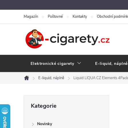
Přejít
na
Magazín
Poštovné
Kontakty
Obchodní podmín
obsah
Elektronické cigarety
E-liquid, náplně
E-liquid, náplně
Liquid LIQUA CZ Elements 4Pack
Domů
P
Přeskočit
Kategorie
kategorie
o
Novinky