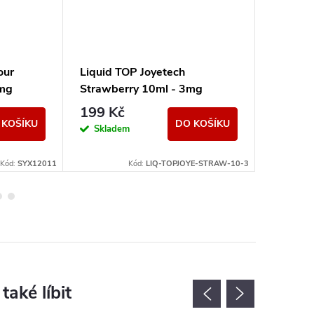
our
Liquid TOP Joyetech
Liquid 
0mg
Strawberry 10ml - 3mg
10ml -
199 Kč
199 K
 KOŠÍKU
DO KOŠÍKU
Skladem
Sklad
Kód:
SYX12011
Kód:
LIQ-TOPJOYE-STRAW-10-3