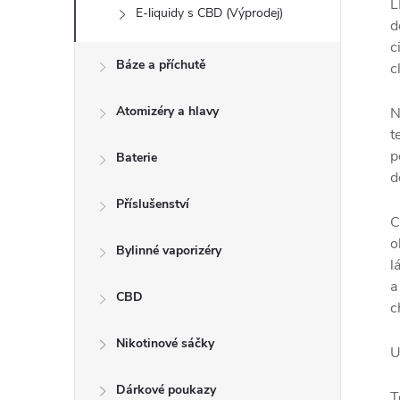
L
E-liquidy s CBD (Výprodej)
d
c
Báze a příchutě
c
Atomizéry a hlavy
N
t
p
Baterie
d
Příslušenství
C
o
Bylinné vaporizéry
l
a
CBD
c
Nikotinové sáčky
U
Dárkové poukazy
T