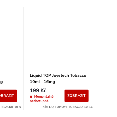
Liquid TOP Joyetech Tobacco
Liquid 
mg
10ml - 16mg
Blueber
10ml -
199 Kč
239 K
OBRAZIT
ZOBRAZIT
Momentálně
Sklad
nedostupné
E-BLACKB-10-0
Kód:
LIQ-TOPJOYE-TOBACCO-10-16