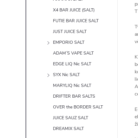
p
X4 BAR JUICE (SALT)
T
FUTIE BAR JUICE SALT
T
JUST JUICE SALT
a
v
EMPORIO SALT
ADAM´S VAPE SALT
K
EDGE LIQ Nic SALT
b
k
SYX Nic SALT
l
MARYLIQ Nic SALT
A
c
DRIFTER BAR SALTS
OVER the BORDER SALT
E
e
JUICE SAUZ SALT
ž
DREAMIX SALT