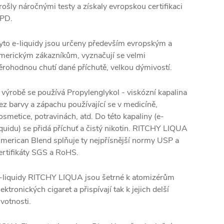
rošly náročnými testy a získaly evropskou certifikaci
PD.
yto e-liquidy jsou určeny především evropským a
merickým zákazníkům, vyznačují se velmi
ěrohodnou chutí dané příchutě, velkou dýmivostí.
 výrobě se používá Propylenglykol - viskózní kapalina
ez barvy a zápachu používající se v medicíně,
osmetice, potravinách, atd. Do této kapaliny (e-
iquidu) se přidá příchuť a čistý nikotin. RITCHY LIQUA
merican Blend splňuje ty nejpřísnější normy USP a
ertifikáty SGS a RoHS.
-liquidy RITCHY LIQUA jsou šetrné k atomizérům
lektronických cigaret a přispívají tak k jejich delší
ivotnosti.