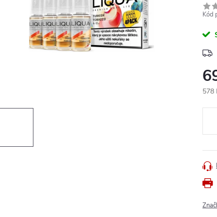
Kód 
6
578 
Měr
cena
Znač