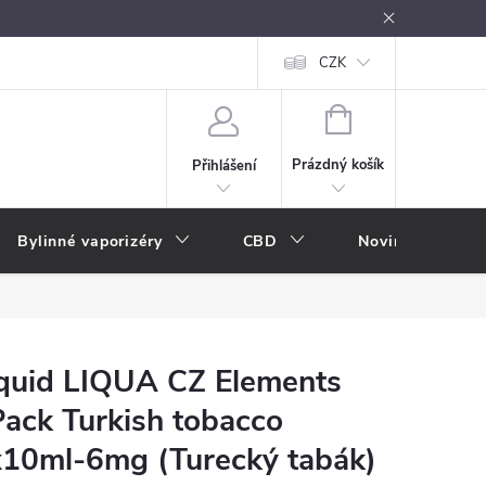
oužívání
Návody k použití
Vše o e-kouření
CZK
Nákupní rádce
NÁKUPNÍ
KOŠÍK
Prázdný košík
Přihlášení
Bylinné vaporizéry
CBD
Novinky
A
quid LIQUA CZ Elements
ack Turkish tobacco
10ml-6mg (Turecký tabák)