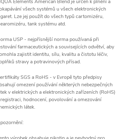
IQUA Elements American Blend je určen k plnění a
okapávání všech systémů u všech elektronických
igaret. Lze jej použít do všech typů cartomizéru,
learomizéru, tank systému atd.
orma USP - nejpřísnější norma používaná při
estování farmaceutických a souvisejících odvětví, aby
omohla zajistit identitu, sílu, kvalitu a čistotu léčiv,
oplňků stravy a potravinových přísad.
ertifikáty SGS a RoHS - v Evropě tyto předpisy
bsahují omezení používání některých nebezpečných
átek v elektrických a elektronických zařízeních (RoHS)
 registraci, hodnocení, povolování a omezování
hemických látek.
pozornění:
ento výrobek obsahuje nikotin a je nevhodný pro