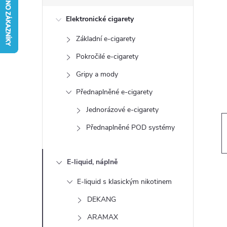
s
Elektronické cigarety
t
Základní e-cigarety
r
Pokročilé e-cigarety
a
Gripy a mody
Přednaplněné e-cigarety
n
Jednorázové e-cigarety
n
Přednaplněné POD systémy
í
E-liquid, náplně
p
E-liquid s klasickým nikotinem
a
DEKANG
ARAMAX