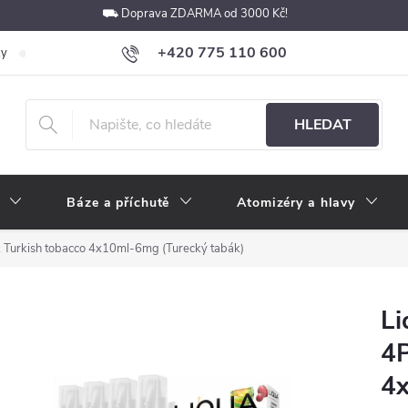
⛟ Doprava ZDARMA od 3000 Kč!
+420 775 110 600
ky
Podmínky ochrany osobních údajů
Velkoobchod
Pokyny k p
obchod@e-cigarety.cz
HLEDAT
Báze a příchutě
Atomizéry a hlavy
 Turkish tobacco 4x10ml-6mg (Turecký tabák)
Li
4P
4x