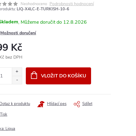
Podrobnosti hodnocení
Neohodnoceno
produktu:
LIQ-X4LC-E-TURKISH-10-6
Skladem
12.8.2026
Možnosti doručení
99 Kč
Kč bez DPH
ná
:
VLOŽIT DO KOŠÍKU
Dotaz k produktu
Hlídací pes
Sdílet
Tisk
ka:
Liqua