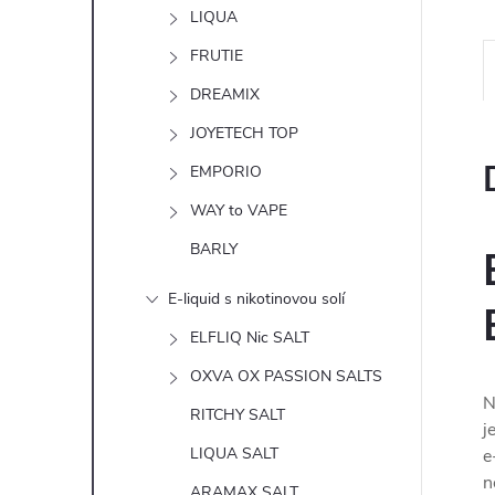
n
LIQUA
e
FRUTIE
DREAMIX
l
JOYETECH TOP
EMPORIO
WAY to VAPE
BARLY
E-liquid s nikotinovou solí
ELFLIQ Nic SALT
OXVA OX PASSION SALTS
N
RITCHY SALT
j
LIQUA SALT
e
n
ARAMAX SALT