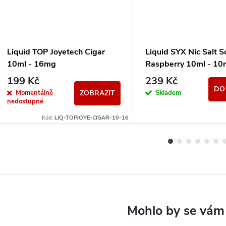
Liquid TOP Joyetech Cigar
Liquid SYX Nic Salt S
10ml - 16mg
Raspberry 10ml - 1
199 Kč
239 Kč
DO
Momentálně
Skladem
ZOBRAZIT
nedostupné
Kód:
LIQ-TOPJOYE-CIGAR-10-16