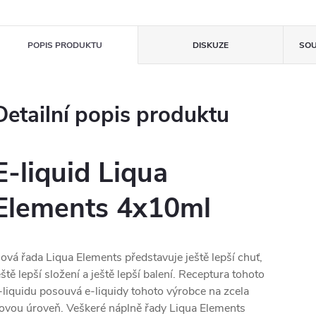
POPIS PRODUKTU
DISKUZE
SOU
Detailní popis produktu
E-liquid Liqua
Elements 4x10ml
ová řada Liqua Elements představuje ještě lepší chuť,
eště lepší složení a ještě lepší balení. Receptura tohoto
-liquidu posouvá e-liquidy tohoto výrobce na zcela
ovou úroveň. Veškeré náplně řady Liqua Elements