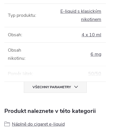
E-liquid s klasickým
Typ produktu
:
nikotinem
Obsah
:
4 x 10 ml
Obsah
6 mg
nikotinu
:
Poměr látek
:
50/50
VŠECHNY PARAMETRY
Produkt naleznete v této kategorii
Náplně do cigaret e-liquid