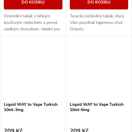
DO KOŠÍKU
DO KOŠÍKU
Orientální tabák s lehkým
Turecký kořeněný tabák, který
kouřovým nádechem a jemně
Vám poodhalí tajemnou chuť
sladkým dozvukem. Ideální pro
Orientu.
náročné milovníky tabákových
chutí.
Liquid WAY to Vape Turkish
Liquid WAY to Vape Turkish
10ml-3mg
10ml-6mg
209 Kč
209 Kč