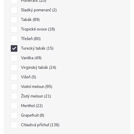
Pomeranč
20
Sladký pomeranč
2
Tabák
89
Tropické ovoce
18
Třešeň
80
Turecký tabák
15
Vanilka
49
Virginský tabák
24
Višeň
5
Vodní meloun
95
Žlutý meloun
21
Menthol
22
Grapefruit
8
Chladivá příchuť
136