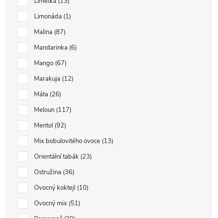
Limetka
13
Limonáda
1
Malina
87
Mandarinka
6
Mango
67
Marakuja
12
Máta
26
Meloun
117
Mentol
92
Mix bobulovitého ovoce
13
Orientální tabák
23
Ostružina
36
Ovocný koktejl
10
Ovocný mix
51