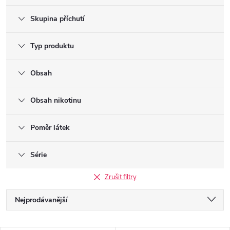
Skupina příchutí
Typ produktu
Obsah
Obsah nikotinu
Poměr látek
Série
Zrušit filtry
Ř
Nejprodávanější
a
Doporučujeme