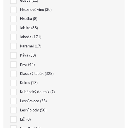
Guava
21
Hroznové víno
30
Hruška
8
Jablko
88
Jahoda
171
Karamel
17
Káva
33
Kiwi
44
Klasický tabák
329
Kokos
13
Kubánský doutník
7
Lesní ovoce
33
Lesní plody
50
Liči
8