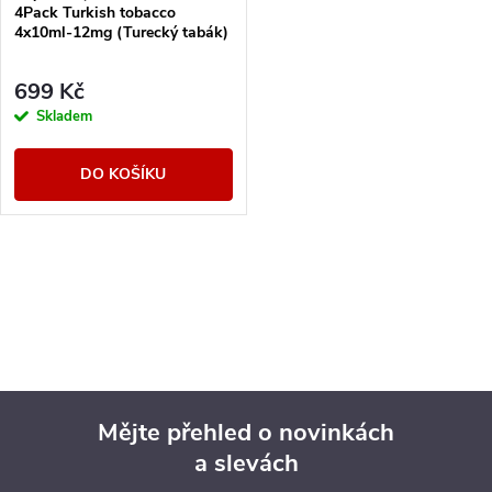
4Pack Turkish tobacco
4x10ml-12mg (Turecký tabák)
699 Kč
Skladem
DO KOŠÍKU
O
v
l
á
Mějte přehled o novinkách
d
a slevách
Z