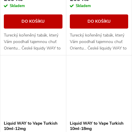
Skladem
Skladem
DO KOŠÍKU
DO KOŠÍKU
Turecký kořeněný tabák, který
Turecký kořeněný tabák, který
Vám poodhalí tajemnou chuť
Vám poodhalí tajemnou chuť
Orientu... České liquidy WAY to
Orientu... České liquidy WAY to
Vape jsou díky vyváženému
Vape jsou díky vyváženému
poměru složek 50PG/50VG
poměru složek 50PG/50VG
vhodné do všech...
vhodné do všech...
Liquid WAY to Vape Turkish
Liquid WAY to Vape Turkish
10ml-12mg
10ml-18mg