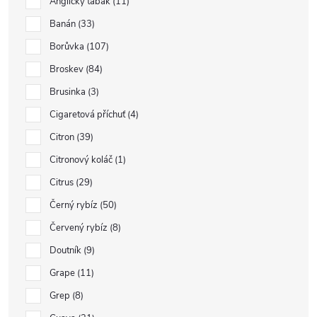
Anglický tabák
11
Banán
33
Borůvka
107
Broskev
84
Brusinka
3
Cigaretová příchuť
4
Citron
39
Citronový koláč
1
Citrus
29
Černý rybíz
50
Červený rybíz
8
Doutník
9
Grape
11
Grep
8