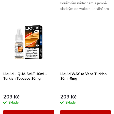
u
kouřovým nádechem a jemně
k
sladkým dozvukem. Ideální pro
k
náročné milovníky tabákových
chutí.
t
t
ů
ů
Liquid LIQUA SALT 10ml -
Liquid WAY to Vape Turkish
Turkish Tobacco 10mg
10ml-0mg
209 Kč
209 Kč
Skladem
Skladem