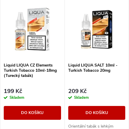
V
Nejlevnější
z
ý
Nejdražší
e
p
Abecedně
n
i
í
s
Liquid LIQUA CZ Elements
Liquid LIQUA SALT 10ml -
p
Turkish Tobacco 10ml-18mg
Turkish Tobacco 20mg
p
(Turecký tabák)
r
r
199 Kč
209 Kč
o
Skladem
Skladem
o
d
DO KOŠÍKU
DO KOŠÍKU
d
u
Orientální tabák s lehkým