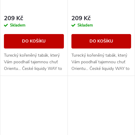
209 Kč
209 Kč
Skladem
Skladem
DO KOŠÍKU
DO KOŠÍKU
Turecký kořeněný tabák, který
Turecký kořeněný tabák, který
Vám poodhalí tajemnou chuť
Vám poodhalí tajemnou chuť
Orientu... České liquidy WAY to
Orientu... České liquidy WAY to
Vape jsou díky vyváženému
Vape jsou díky vyváženému
poměru složek 50PG/50VG
poměru složek 50PG/50VG
vhodné do všech...
vhodné do všech...