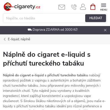
Přejít
NÁKUPNÍ
KOŠÍK
na
obsah
HLEDAT
⛟ Doprava ZDARMA od 3000 Kč!
E-liquid, náplně
Náplně do cigaret e-liquid s
příchutí tureckého tabáku
Náplně do cigaret e-liquid s příchutí tureckého tabáku
nabízejí
opravdový požitek z vapingu s autentickým a bohatým zážitkem
chuti tureckého tabáku. Jsou připravené pro milovníky jemných i
intenzivních chutí. Tyto náplně jsou vyrobeny z kvalitních
ingrediencí, které zajišťují konzistentní a uspokojivou vape
zkušenost. S širokou škálou nikotinových sil a objemů, jsou naše e-
liquidy s příchutí tureckého tabáku ideální pro různé preference a