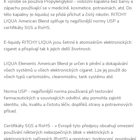
K výrobě se používá Propylenglykol - viskózní kapalina bez barvy a
zápachu používající se v medicíně, kosmetice, potravinách, atd. Do
této kapaliny (e-liquidu) se přidá příchuť a čistý nikotin. RITCHY
LIQUA American Blend splňuje ty nejpřísnější normy USP a
certifikáty SGS a RoHS.
E-liquidy RITCHY LIQUA jsou šetrné k atomizérům elektronických
cigaret a přispívají tak k jejich delší životnosti.
LIQUA Elements American Blend je určen k plnění a dokapávání
všech systémů u všech elektronických cigaret. Lze jej použít do
všech typů cartomizéru, clearomizéru, tank systému atd.
Norma USP - nejpřísnější norma používaná při testování
farmaceutických a souvisejících odvětví, aby pomohla zajistit
identitu, sílu, kvalitu a čistotu léčiv, doplňků stravy a potravinových
přísad.
Certifikáty SGS a RoHS - v Evropě tyto předpisy obsahují omezení
používání některých nebezpečných látek v elektrických a
elektronických zařízeních (RoHS) a registraci, hodnocení, povolování