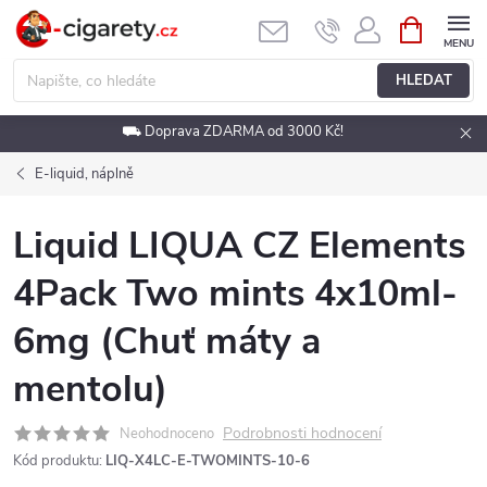
Přejít
NÁKUPNÍ
KOŠÍK
na
obsah
HLEDAT
⛟ Doprava ZDARMA od 3000 Kč!
E-liquid, náplně
Liquid LIQUA CZ Elements
4Pack Two mints 4x10ml-
6mg (Chuť máty a
mentolu)
Podrobnosti hodnocení
Neohodnoceno
Kód produktu:
LIQ-X4LC-E-TWOMINTS-10-6