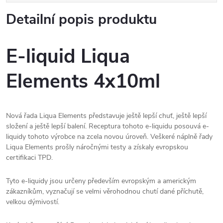
Detailní popis produktu
E-liquid Liqua
Elements 4x10ml
Nová řada Liqua Elements představuje ještě lepší chuť, ještě lepší
složení a ještě lepší balení. Receptura tohoto e-liquidu posouvá e-
liquidy tohoto výrobce na zcela novou úroveň. Veškeré náplně řady
Liqua Elements prošly náročnými testy a získaly evropskou
certifikaci TPD.
Tyto e-liquidy jsou určeny především evropským a americkým
zákazníkům, vyznačují se velmi věrohodnou chutí dané příchutě,
velkou dýmivostí.