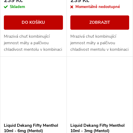
239 Kč
239 Kč
Skladem
Momentálně nedostupné
DO KOŠÍKU
ZOBRAZIT
Mrazivá chuť kombinující
Mrazivá chuť kombinující
jemnost máty a palčivou
jemnost máty a palčivou
chladivost mentolu v kombinaci
chladivost mentolu v kombinaci
s cooladou.
s cooladou.
Liquid Dekang Fifty Menthol
Liquid Dekang Fifty Menthol
10ml - 6mg (Mentol)
10ml - 3mg (Mentol)