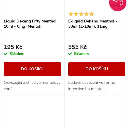
–5 %
585 Kč
Liquid Dekang Fifty Menthol
E-liquid Dekang Menthol -
10ml - 0mg (Mentol)
30ml (3x10ml), 11mg
195 Kč
555 Kč
Skladem
Skladem
DO KOŠÍKU
DO KOŠÍKU
Osvěžující a chladivá mentolová
Ledové osvěžení ve formě
chuť.
intenzivního mentolu.