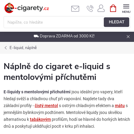
Přejít
NÁKUPNÍ
KOŠÍK
na
obsah
HLEDAT
⛟ Doprava ZDARMA od 3000 Kč!
E-liquid, náplně
Náplně do cigaret e-liquid s
mentolovými příchutěmi
E-liquidy s mentolovými příchutěmi
jsou ideální pro vapery, kteří
hledají svěží a chladivou chuť při vapování. Najdete tady dva
základní profily -
čistý mentol
s ostrým chladivým efektem a
mátu
s
jemnějším bylinkovým podtónem. Mentolové liquidy jsou skvělou
alternativou k
tabákovým
profilům, hodí se hlavně do horkých letních
dnů a poskytují uklidňující pocit v krku při inhalaci.