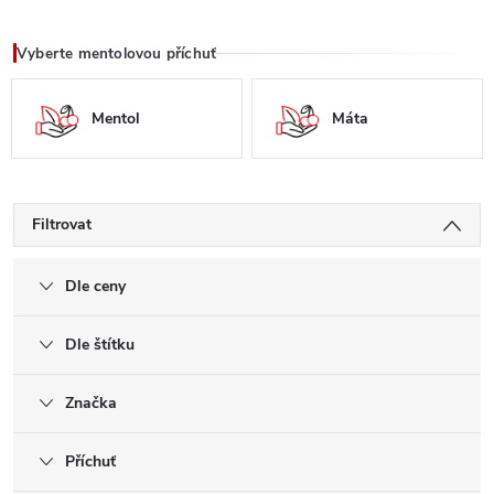
Vyberte mentolovou příchuť
Mentol
Máta
Filtrovat
Dle ceny
Dle štítku
Značka
Příchuť