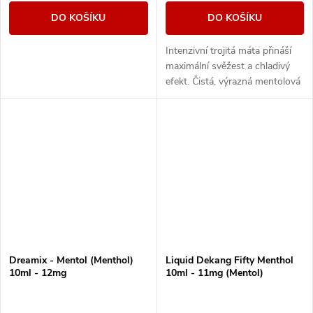
DO KOŠÍKU
DO KOŠÍKU
Intenzivní trojitá máta přináší
maximální svěžest a chladivý
efekt. Čistá, výrazná mentolová
chuť pro milovníky silného
osvěžení.
Dreamix - Mentol (Menthol)
Liquid Dekang Fifty Menthol
10ml - 12mg
10ml - 11mg (Mentol)