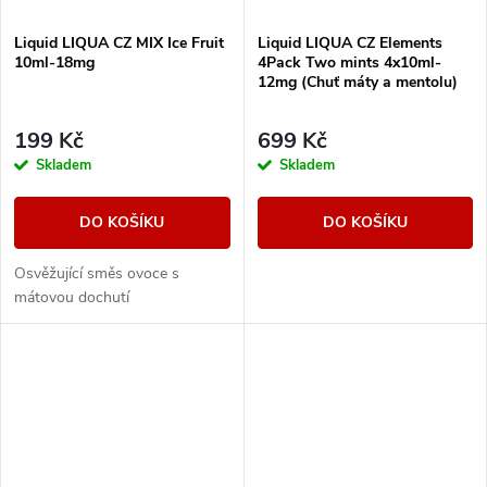
Liquid LIQUA CZ MIX Ice Fruit
Liquid LIQUA CZ Elements
10ml-18mg
4Pack Two mints 4x10ml-
12mg (Chuť máty a mentolu)
199 Kč
699 Kč
Skladem
Skladem
DO KOŠÍKU
DO KOŠÍKU
Osvěžující směs ovoce s
mátovou dochutí