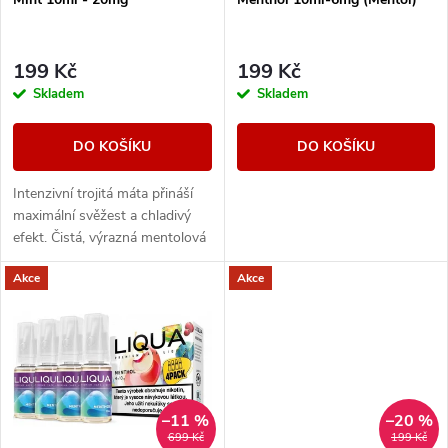
p
r
r
199 Kč
199 Kč
o
Skladem
Skladem
o
d
DO KOŠÍKU
DO KOŠÍKU
d
u
Intenzivní trojitá máta přináší
u
maximální svěžest a chladivý
k
efekt. Čistá, výrazná mentolová
k
chuť pro milovníky silného
Akce
Akce
osvěžení.
t
t
ů
ů
–11 %
–20 %
699 Kč
199 Kč