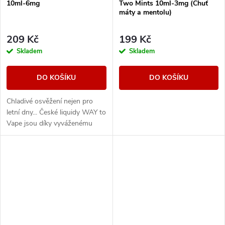
10ml-6mg
Two Mints 10ml-3mg (Chuť
máty a mentolu)
209 Kč
199 Kč
Skladem
Skladem
DO KOŠÍKU
DO KOŠÍKU
Chladivé osvěžení nejen pro
letní dny... České liquidy WAY to
Vape jsou díky vyváženému
poměru složek 50PG/50VG
vhodné do všech typů
elektronických cigaret....