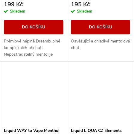
199 Kč
195 Kč
Skladem
Skladem
DO KOŠÍKU
DO KOŠÍKU
Prémiové náplně Dreamix plné
Osvěžující a chladivá mentolová
komplexních příchutí.
chuť.
Nepostradatelný mentol je
perfektní volbou pro chladivé
osvěžení a zároveň
neocenitelným pomocníkem
při...
Liquid WAY to Vape Menthol
Liquid LIQUA CZ Elements