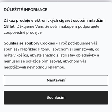
DO KOŠÍKU
DO KOŠÍKU
DŮLEŽITÉ INFORMACE
Pronikavá, aromatická a
Směs tradičních tabáků.
Zákaz prodeje elektronických cigaret osobám mladším
intenzivní chuť mentolu rozvíří
Lehkou svěžest dodává mentol.
18 let.
Děkujeme Vám, že svým nákupem podporujete
vaše smysly. Příjemně ostrá
zodpovědné prodejce.
chuť bez příkras.
Souhlas se soubory Cookies
- Proč potřebujeme váš
souhlas? Například k tomu, abychom si pamatovali, co
máte v košíku, abyste snadno zjistili stav objednávky a
nemuseli se pokaždé přihlašovat, abychom vás
neobtěžovali nevhodnou reklamou.
Nastavení
Liquid LIQUA CZ MIX Ice Fruit
Liquid WAY to Vape Two
Souhlasím
10ml-0mg
Mints 10ml-0mg