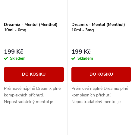
Dreamix - Mentol (Menthol)
Dreamix - Mentol (Menthol)
10ml - 0mg
10ml - 3mg
199 Kč
199 Kč
Skladem
Skladem
DO KOŠÍKU
DO KOŠÍKU
Prémiové náplně Dreamix plné
Prémiové náplně Dreamix plné
komplexních příchutí.
komplexních příchutí.
Nepostradatelný mentol je
Nepostradatelný mentol je
perfektní volbou pro chladivé
perfektní volbou pro chladivé
osvěžení a zároveň
osvěžení a zároveň
neocenitelným pomocníkem
neocenitelným pomocníkem
při...
při...