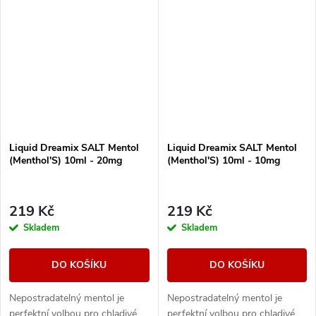
neocenitelným pomocníkem
neocenitelným pomocníkem
při...
při...
Liquid Dreamix SALT Mentol
Liquid Dreamix SALT Mentol
(Menthol'S) 10ml - 20mg
(Menthol'S) 10ml - 10mg
219 Kč
219 Kč
Skladem
Skladem
DO KOŠÍKU
DO KOŠÍKU
Nepostradatelný mentol je
Nepostradatelný mentol je
perfektní volbou pro chladivé
perfektní volbou pro chladivé