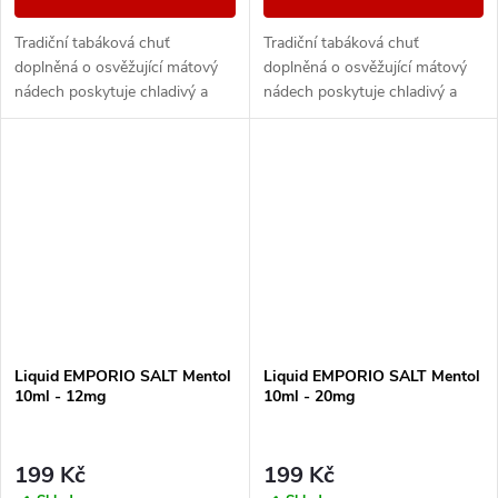
Tradiční tabáková chuť
Tradiční tabáková chuť
doplněná o osvěžující mátový
doplněná o osvěžující mátový
nádech poskytuje chladivý a
nádech poskytuje chladivý a
čistý potah. Skvělá volba pro
čistý potah. Skvělá volba pro
milovníky tabákové klasiky se
milovníky tabákové klasiky se
silnou dávkou...
silnou dávkou...
Liquid EMPORIO SALT Mentol
Liquid EMPORIO SALT Mentol
10ml - 12mg
10ml - 20mg
199 Kč
199 Kč