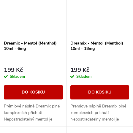
Dreamix - Mentol (Menthol)
Dreamix - Mentol (Menthol)
10ml - 6mg
10ml - 18mg
199 Kč
199 Kč
Skladem
Skladem
DO KOŠÍKU
DO KOŠÍKU
Prémiové náplně Dreamix plné
Prémiové náplně Dreamix plné
komplexních příchutí.
komplexních příchutí.
Nepostradatelný mentol je
Nepostradatelný mentol je
perfektní volbou pro chladivé
perfektní volbou pro chladivé
osvěžení a zároveň
osvěžení a zároveň