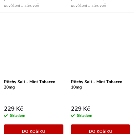
osvěžení a zároveň
osvěžení a zároveň
neocenitelným pomocníkem při
neocenitelným pomocníkem při
obnově ztracené chuti. Oživte
obnově ztracené chuti. Oživte
chuťové pohárky vlnou...
chuťové pohárky vlnou...
Ritchy Salt - Mint Tobacco
Ritchy Salt - Mint Tobacco
20mg
10mg
229 Kč
229 Kč
Skladem
Skladem
DO KOŠÍKU
DO KOŠÍKU