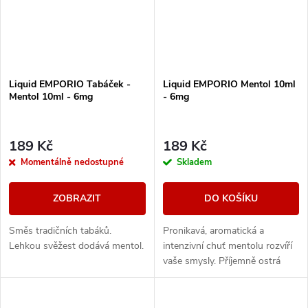
Liquid EMPORIO Tabáček -
Liquid EMPORIO Mentol 10ml
Mentol 10ml - 6mg
- 6mg
189 Kč
189 Kč
Momentálně nedostupné
Skladem
ZOBRAZIT
DO KOŠÍKU
Směs tradičních tabáků.
Pronikavá, aromatická a
Lehkou svěžest dodává mentol.
intenzivní chuť mentolu rozvíří
vaše smysly. Příjemně ostrá
chuť bez příkras.