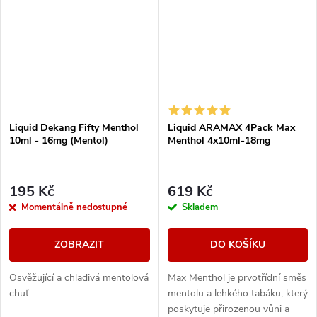
Liquid Dekang Fifty Menthol
Liquid ARAMAX 4Pack Max
10ml - 16mg (Mentol)
Menthol 4x10ml-18mg
195 Kč
619 Kč
Momentálně nedostupné
Skladem
ZOBRAZIT
DO KOŠÍKU
Osvěžující a chladivá mentolová
Max Menthol je prvotřídní směs
chuť.
mentolu a lehkého tabáku, který
poskytuje přirozenou vůni a