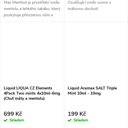
Max Menthol je prvotřídní směs
Osvěžující směs ovoce s
mentolu a lehkého tabáku, který
mátovou dochutí
poskytuje přirozenou vůni a
maximální osvěžení.
Liquid LIQUA CZ Elements
Liquid Aramax SALT Triple
4Pack Two mints 4x10ml-6mg
Mint 10ml - 10mg
(Chuť máty a mentolu)
699 Kč
199 Kč
Skladem
Skladem