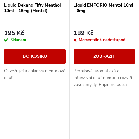
Liquid Dekang Fifty Menthol
Liquid EMPORIO Mentol 10ml
10ml - 18mg (Mentol)
- 0mg
195 Kč
189 Kč
Skladem
Momentálně nedostupné
DO KOŠÍKU
ZOBRAZIT
Osvěžující a chladivá mentolová
Pronikavá, aromatická a
chuť.
intenzivní chuť mentolu rozvíří
vaše smysly. Příjemně ostrá
chuť bez příkras.