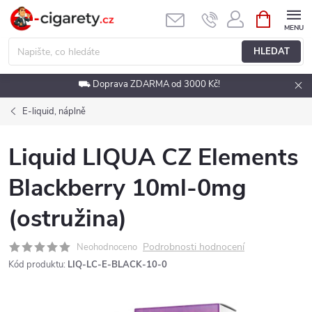
Přejít
NÁKUPNÍ
KOŠÍK
na
obsah
HLEDAT
⛟ Doprava ZDARMA od 3000 Kč!
E-liquid, náplně
Liquid LIQUA CZ Elements
Blackberry 10ml-0mg
(ostružina)
Podrobnosti hodnocení
Neohodnoceno
Kód produktu:
LIQ-LC-E-BLACK-10-0