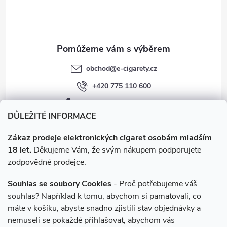
í
obchod
@
e-cigarety.cz
+420 775 110 600
facebook.com/e-cigarety.cz
DŮLEŽITÉ INFORMACE
Zákaz prodeje elektronických cigaret osobám mladším
18 let.
Děkujeme Vám, že svým nákupem podporujete
zodpovědné prodejce.
Souhlas se soubory Cookies
- Proč potřebujeme váš
souhlas? Například k tomu, abychom si pamatovali, co
máte v košíku, abyste snadno zjistili stav objednávky a
Instagram
nemuseli se pokaždé přihlašovat, abychom vás