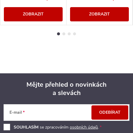
ZOBRAZIT
ZOBRAZIT
Mějte přehled o novinkách
a slevách
Z
á
E-mail
ODEBÍRAT
p
SOUHLASÍM
se zpracováním
osobních údajů
.