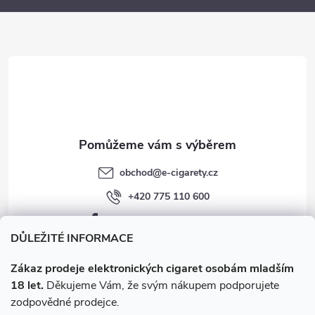
a
t
í
obchod
@
e-cigarety.cz
+420 775 110 600
facebook.com/e-cigarety.cz
DŮLEŽITÉ INFORMACE
Zákaz prodeje elektronických cigaret osobám mladším
18 let.
Děkujeme Vám, že svým nákupem podporujete
zodpovědné prodejce.