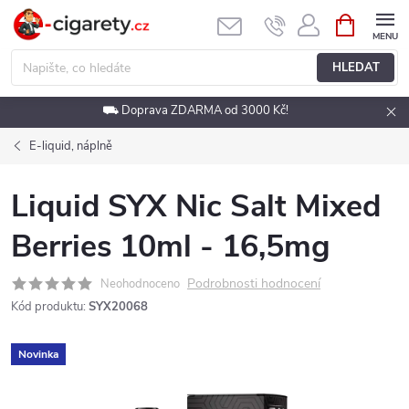
Přejít
NÁKUPNÍ
KOŠÍK
na
obsah
HLEDAT
⛟ Doprava ZDARMA od 3000 Kč!
E-liquid, náplně
Liquid SYX Nic Salt Mixed
Berries 10ml - 16,5mg
Podrobnosti hodnocení
Neohodnoceno
Kód produktu:
SYX20068
Novinka