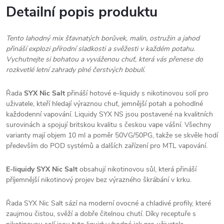
Detailní popis produktu
Tento lahodný mix šťavnatých borůvek, malin, ostružin a jahod
přináší explozi přírodní sladkosti a svěžesti v každém potahu.
Vychutnejte si bohatou a vyváženou chuť, která vás přenese do
rozkvetlé letní zahrady plné čerstvých bobulí.
Řada
SYX Nic Salt
přináší hotové e-liquidy s nikotinovou solí pro
uživatele, kteří hledají výraznou chuť, jemnější potah a pohodlné
každodenní vapování. Liquidy SYX NS jsou postavené na kvalitních
surovinách a spojují britskou kvalitu s českou vape vášní. Všechny
varianty mají objem 10 ml a poměr 50VG/50PG, takže se skvěle hodí
především do POD systémů a dalších zařízení pro MTL vapování.
E-liquidy SYX Nic Salt
obsahují nikotinovou sůl, která přináší
příjemnější nikotinový projev bez výrazného škrábání v krku.
Řada SYX Nic Salt sází na moderní ovocné a chladivé profily, které
zaujmou čistou, svěží a dobře čitelnou chutí. Díky receptuře s