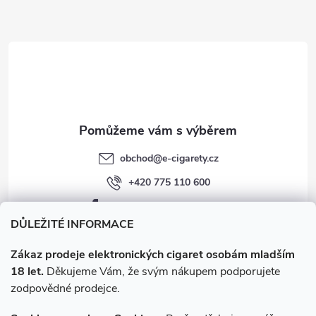
a
t
í
obchod
@
e-cigarety.cz
+420 775 110 600
facebook.com/e-cigarety.cz
DŮLEŽITÉ INFORMACE
Zákaz prodeje elektronických cigaret osobám mladším
18 let.
Děkujeme Vám, že svým nákupem podporujete
zodpovědné prodejce.