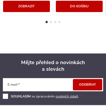
ZOBRAZIT
DO KOŠÍKU
Mějte přehled o novinkách
a slevách
Z
á
E-mail
ODEBÍRAT
p
SOUHLASÍM
se zpracováním
osobních údajů
.