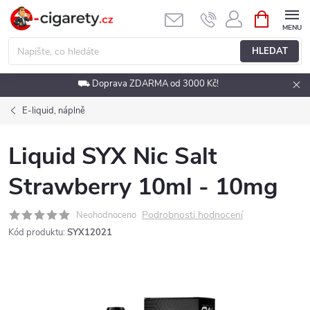
Přejít
NÁKUPNÍ
KOŠÍK
na
obsah
HLEDAT
⛟ Doprava ZDARMA od 3000 Kč!
E-liquid, náplně
Liquid SYX Nic Salt
Strawberry 10ml - 10mg
Podrobnosti hodnocení
Neohodnoceno
Kód produktu:
SYX12021