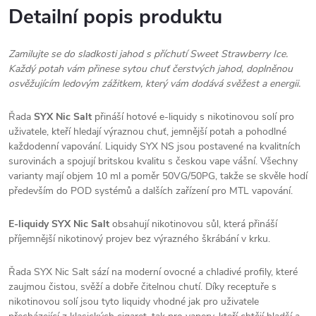
Detailní popis produktu
Zamilujte se do sladkosti jahod s příchutí Sweet Strawberry Ice.
Každý potah vám přinese sytou chuť čerstvých jahod, doplněnou
osvěžujícím ledovým zážitkem, který vám dodává svěžest a energii.
Řada
SYX Nic Salt
přináší hotové e-liquidy s nikotinovou solí pro
uživatele, kteří hledají výraznou chuť, jemnější potah a pohodlné
každodenní vapování. Liquidy SYX NS jsou postavené na kvalitních
surovinách a spojují britskou kvalitu s českou vape vášní. Všechny
varianty mají objem 10 ml a poměr 50VG/50PG, takže se skvěle hodí
především do POD systémů a dalších zařízení pro MTL vapování.
E-liquidy SYX Nic Salt
obsahují nikotinovou sůl, která přináší
příjemnější nikotinový projev bez výrazného škrábání v krku.
Řada SYX Nic Salt sází na moderní ovocné a chladivé profily, které
zaujmou čistou, svěží a dobře čitelnou chutí. Díky receptuře s
nikotinovou solí jsou tyto liquidy vhodné jak pro uživatele