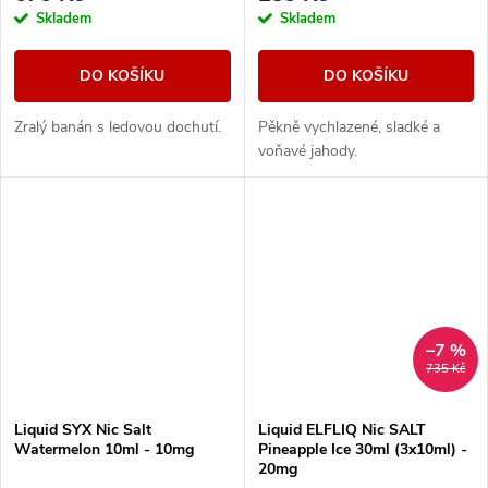
Skladem
Skladem
DO KOŠÍKU
DO KOŠÍKU
Zralý banán s ledovou dochutí.
Pěkně vychlazené, sladké a
voňavé jahody.
–7 %
735 Kč
Liquid SYX Nic Salt
Liquid ELFLIQ Nic SALT
Watermelon 10ml - 10mg
Pineapple Ice 30ml (3x10ml) -
20mg