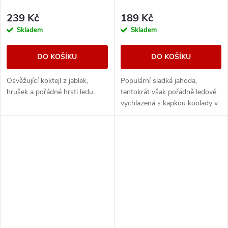
239 Kč
189 Kč
Skladem
Skladem
DO KOŠÍKU
DO KOŠÍKU
Osvěžující koktejl z jablek,
Populární sladká jahoda,
hrušek a pořádné hrsti ledu.
tentokrát však pořádně ledově
vychlazená s kapkou koolady v
závěru.