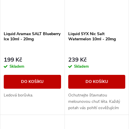
Liquid Aramax SALT Blueberry
Liquid SYX Nic Salt
Ice 10ml - 20mg
Watermelon 10ml - 20mg
199 Kč
239 Kč
Skladem
Skladem
DO KOŠÍKU
DO KOŠÍKU
Ledová borůvka.
Ochutnejte šťavnatou
melounovou chuť léta. Každý
potah vás pohltí osvěžujícím
ledovým závěrem, který
zdůrazňuje sladkost melounu a
poskytne vám dokonalý...