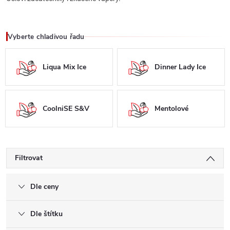
Vyberte chladivou řadu
Liqua Mix Ice
Dinner Lady Ice
CoolniSE S&V
Mentolové
Filtrovat
Dle ceny
Dle štítku