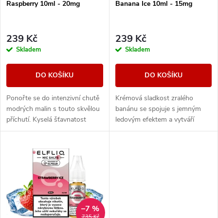
p
Raspberry 10ml - 20mg
Banana Ice 10ml - 15mg
p
r
r
239 Kč
239 Kč
o
Skladem
Skladem
o
d
DO KOŠÍKU
DO KOŠÍKU
d
u
Ponořte se do intenzivní chutě
Krémová sladkost zralého
u
modrých malin s touto skvělou
banánu se spojuje s jemným
k
příchutí. Kyselá šťavnatost
ledovým efektem a vytváří
k
malin zde zdůrazňuje chladivý
hladkou, osvěžující chuť s
závěr, který vytváří
příjemně chladivým dozvukem.
t
harmonický...
t
ů
ů
–7 %
735 Kč