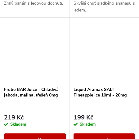
Zralý banán s ledovou dochutí.
Skvělá chuť sladkého ananasu s
ledem.
Frutie BAR Juice - Chladivá
Liquid Aramax SALT
jahoda, malina, třešeň 0mg
Pineapple Ice 10ml - 20mg
219 Kč
199 Kč
Skladem
Skladem