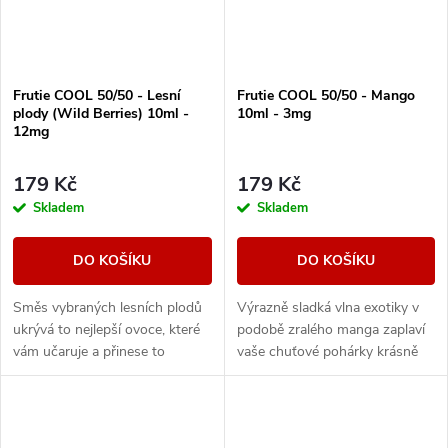
Frutie COOL 50/50 - Lesní
Frutie COOL 50/50 - Mango
plody (Wild Berries) 10ml -
10ml - 3mg
12mg
179 Kč
179 Kč
Skladem
Skladem
DO KOŠÍKU
DO KOŠÍKU
Směs vybraných lesních plodů
Výrazně sladká vlna exotiky v
ukrývá to nejlepší ovoce, které
podobě zralého manga zaplaví
vám učaruje a přinese to
vaše chuťové pohárky krásně
nejlepší z různých druhů bobulí.
ovocnou příchutí společně se
Výrazně ovocná chuť pro celý
silnou chladivou svěžestí.
den.
Ledové mango...