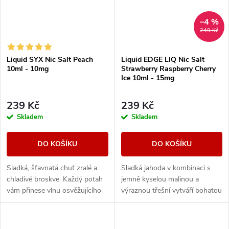
–4 %
249 Kč
Liquid SYX Nic Salt Peach
Liquid EDGE LIQ Nic Salt
10ml - 10mg
Strawberry Raspberry Cherry
Ice 10ml - 15mg
239 Kč
239 Kč
Skladem
Skladem
DO KOŠÍKU
DO KOŠÍKU
Sladká, šťavnatá chuť zralé a
Sladká jahoda v kombinaci s
chladivé broskve. Každý potah
jemně kyselou malinou a
vám přinese vlnu osvěžujícího
výraznou třešní vytváří bohatou
ledu, který zdůrazňuje
ovocnou chuť, kterou doplňuje
přirozenou sladkost broskví.
příjemný ledový efekt pro
maximální osvěžení.