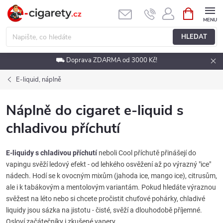
Přejít
NÁKUPNÍ
KOŠÍK
na
obsah
HLEDAT
⛟ Doprava ZDARMA od 3000 Kč!
E-liquid, náplně
Náplně do cigaret e-liquid s
chladivou příchutí
E-liquidy s chladivou příchutí
neboli Cool příchutě přinášejí do
vapingu svěží ledový efekt - od lehkého osvěžení až po výrazný "ice"
nádech. Hodí se k ovocným mixům (jahoda ice, mango ice), citrusům,
ale i k tabákovým a mentolovým variantám. Pokud hledáte výraznou
svěžest na léto nebo si chcete pročistit chuťové pohárky, chladivé
liquidy jsou sázka na jistotu - čisté, svěží a dlouhodobě příjemné.
Osloví začátečníky i zkušené vapery.