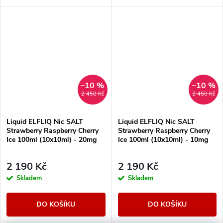
osvěžující a svěží zážitek.
plnou tropické svěžesti.
–10 %
–10 %
2 450 Kč
2 450 Kč
Liquid ELFLIQ Nic SALT
Liquid ELFLIQ Nic SALT
Strawberry Raspberry Cherry
Strawberry Raspberry Cherry
Ice 100ml (10x10ml) - 20mg
Ice 100ml (10x10ml) - 10mg
2 190 Kč
2 190 Kč
Skladem
Skladem
DO KOŠÍKU
DO KOŠÍKU