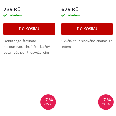
239 Kč
679 Kč
Skladem
Skladem
DO KOŠÍKU
DO KOŠÍKU
Ochutnejte šťavnatou
Skvělá chuť sladkého ananasu s
melounovou chuť léta. Každý
ledem.
potah vás pohltí osvěžujícím
ledovým závěrem, který
zdůrazňuje sladkost melounu a
poskytne vám dokonalý...
–7 %
–7 %
735 Kč
735 Kč