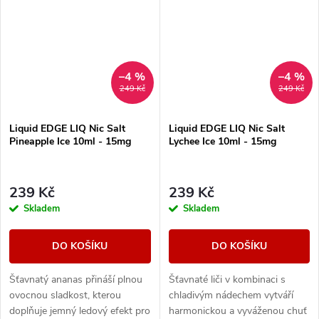
–4 %
–4 %
249 Kč
249 Kč
Liquid EDGE LIQ Nic Salt
Liquid EDGE LIQ Nic Salt
Pineapple Ice 10ml - 15mg
Lychee Ice 10ml - 15mg
239 Kč
239 Kč
Skladem
Skladem
DO KOŠÍKU
DO KOŠÍKU
Šťavnatý ananas přináší plnou
Šťavnaté liči v kombinaci s
ovocnou sladkost, kterou
chladivým nádechem vytváří
doplňuje jemný ledový efekt pro
harmonickou a vyváženou chuť