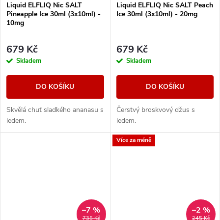
Liquid ELFLIQ Nic SALT
Liquid ELFLIQ Nic SALT Peach
Pineapple Ice 30ml (3x10ml) -
Ice 30ml (3x10ml) - 20mg
10mg
679 Kč
679 Kč
Skladem
Skladem
DO KOŠÍKU
DO KOŠÍKU
Skvělá chuť sladkého ananasu s
Čerstvý broskvový džus s
ledem.
ledem.
Více za méně
–7 %
–2 %
735 Kč
245 Kč