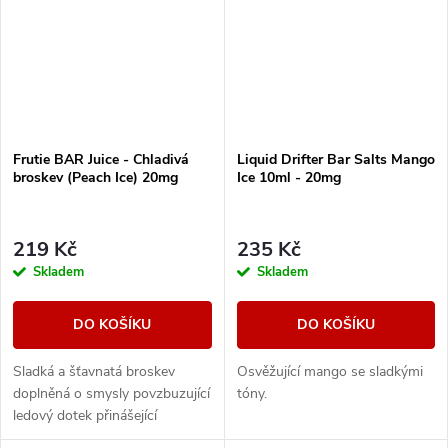
Frutie BAR Juice - Chladivá
Liquid Drifter Bar Salts Mango
broskev (Peach Ice) 20mg
Ice 10ml - 20mg
219 Kč
235 Kč
Skladem
Skladem
DO KOŠÍKU
DO KOŠÍKU
Sladká a šťavnatá broskev
Osvěžující mango se sladkými
doplněná o smysly povzbuzující
tóny.
ledový dotek přinášející
maximální osvěžení. Dokonalá