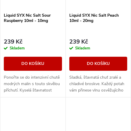
Liquid SYX Nic Salt Sour
Liquid SYX Nic Salt Peach
Raspberry 10ml - 10mg
10ml - 20mg
239 Kč
239 Kč
Skladem
Skladem
DO KOŠÍKU
DO KOŠÍKU
Ponořte se do intenzivní chutě
Sladká, šťavnatá chuť zralé a
modrých malin s touto skvělou
chladivé broskve. Každý potah
příchutí. Kyselá šťavnatost
vám přinese vlnu osvěžujícího
malin zde zdůrazňuje chladivý
ledu, který zdůrazňuje
závěr, který vytváří
přirozenou sladkost broskví.
harmonický...