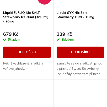
Liquid ELFLIQ Nic SALT
Liquid SYX Nic Salt
Strawberry Ice 30ml (3x10ml)
Strawberry 10ml - 10mg
- 20mg
679 Kč
239 Kč
Skladem
Skladem
DO KOŠÍKU
DO KOŠÍKU
Pěkně vychlazené, sladké a
Zamilujte se do sladkosti jahod
voňavé jahody.
s příchutí Sweet Strawberry
Ice. Každý potah vám přinese
sytou chuť čerstvých jahod,
doplněnou osvěžujícím ledovým
zážitkem,...