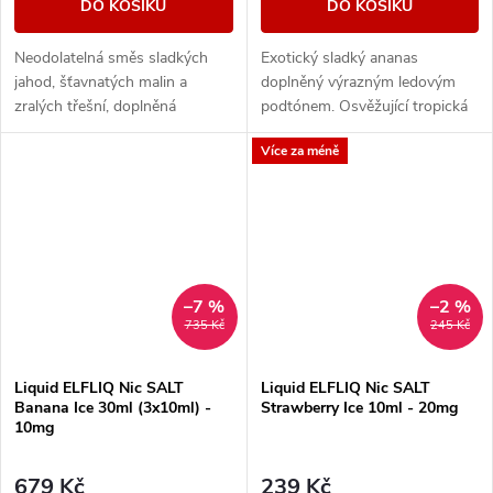
DO KOŠÍKU
DO KOŠÍKU
Neodolatelná směs sladkých
Exotický sladký ananas
jahod, šťavnatých malin a
doplněný výrazným ledovým
zralých třešní, doplněná
podtónem. Osvěžující tropická
chladivým efektem pro
příchuť s chladivým
Více za méně
maximální svěžest. Intenzivní
zakončením.
ovocná exploze s...
–7 %
–2 %
735 Kč
245 Kč
Liquid ELFLIQ Nic SALT
Liquid ELFLIQ Nic SALT
Banana Ice 30ml (3x10ml) -
Strawberry Ice 10ml - 20mg
10mg
679 Kč
239 Kč