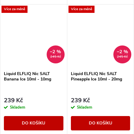
sytou chuť čerstvých jahod,
Více za méně
Více za méně
doplněnou osvěžujícím ledovým
zážitkem,...
–2 %
–2 %
245 Kč
245 Kč
Liquid ELFLIQ Nic SALT
Liquid ELFLIQ Nic SALT
Banana Ice 10ml - 10mg
Pineapple Ice 10ml - 20mg
239 Kč
239 Kč
Skladem
Skladem
DO KOŠÍKU
DO KOŠÍKU