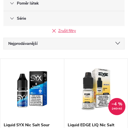
Poměr látek
Série
Zrušit filtry
Ř
Nejprodávanější
a
Doporučujeme
V
Nejlevnější
z
ý
Nejdražší
e
p
Abecedně
n
i
–4 %
249 Kč
í
s
Liquid SYX Nic Salt Sour
Liquid EDGE LIQ Nic Salt