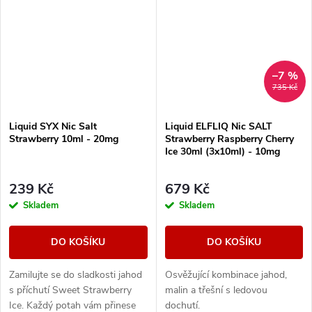
–7 %
735 Kč
Liquid SYX Nic Salt
Liquid ELFLIQ Nic SALT
Strawberry 10ml - 20mg
Strawberry Raspberry Cherry
Ice 30ml (3x10ml) - 10mg
239 Kč
679 Kč
Skladem
Skladem
DO KOŠÍKU
DO KOŠÍKU
Zamilujte se do sladkosti jahod
Osvěžující kombinace jahod,
s příchutí Sweet Strawberry
malin a třešní s ledovou
Ice. Každý potah vám přinese
dochutí.