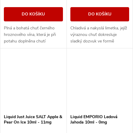
DO KOŠÍKU
DO KOŠÍKU
Plná a bohatá chuť černého
Chladivá a nakyslá limetka, jejíž
hroznového vína, která je při
výraznou chuť dokresluje
potahu doplněna chutí
sladký dozvuk ve formě
sladkého cukrového melounu.
exotické gravioly.
Liquid Just Juice SALT Apple &
Liquid EMPORIO Ledová
Pear On Ice 10ml - 11mg
Jahoda 10ml - 0mg