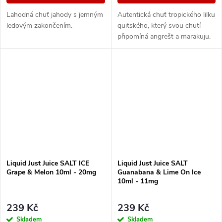
Lahodná chuť jahody s jemným
Autentická chuť tropického lilku
ledovým zakončením.
quitského, který svou chutí
připomíná angrešt a marakuju.
Příjemnou kyselinku a svěžest
ještě umocní druhá složka v
podobě...
Liquid Just Juice SALT ICE
Liquid Just Juice SALT
Grape & Melon 10ml - 20mg
Guanabana & Lime On Ice
10ml - 11mg
239 Kč
239 Kč
Skladem
Skladem