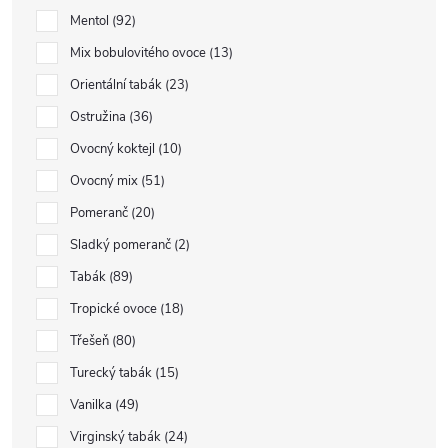
Mentol
92
Mix bobulovitého ovoce
13
Orientální tabák
23
Ostružina
36
Ovocný koktejl
10
Ovocný mix
51
Pomeranč
20
Sladký pomeranč
2
Tabák
89
Tropické ovoce
18
Třešeň
80
Turecký tabák
15
Vanilka
49
Virginský tabák
24