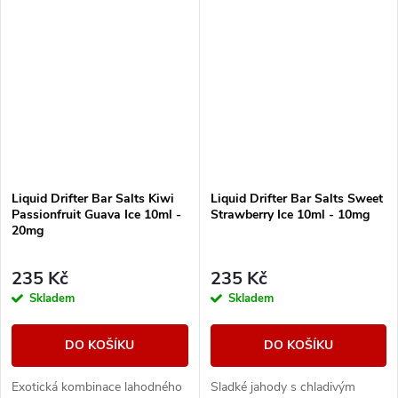
kombinace ovocných tónů a
chladivé koncovky...
Liquid Drifter Bar Salts Kiwi
Liquid Drifter Bar Salts Sweet
Passionfruit Guava Ice 10ml -
Strawberry Ice 10ml - 10mg
20mg
235 Kč
235 Kč
Skladem
Skladem
DO KOŠÍKU
DO KOŠÍKU
Exotická kombinace lahodného
Sladké jahody s chladivým