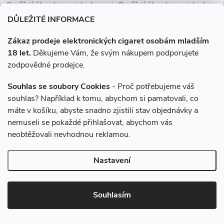
Osvěžující kombinace jahod,
Osvěžující kombinace jahod,
malin a třešní s ledovou
malin a třešní s ledovou
DŮLEŽITÉ INFORMACE
dochutí.
dochutí.
Zákaz prodeje elektronických cigaret osobám mladším
18 let.
Děkujeme Vám, že svým nákupem podporujete
zodpovědné prodejce.
Souhlas se soubory Cookies
- Proč potřebujeme váš
souhlas? Například k tomu, abychom si pamatovali, co
máte v košíku, abyste snadno zjistili stav objednávky a
–10 %
–10 %
nemuseli se pokaždé přihlašovat, abychom vás
2 450 Kč
2 450 Kč
neobtěžovali nevhodnou reklamou.
Liquid ELFLIQ Nic SALT
Liquid ELFLIQ Nic SALT
Nastavení
Strawberry Ice 100ml
Pineapple Ice 100ml (10x10ml)
(10x10ml) - 20mg
- 20mg
Souhlasím
2 190 Kč
2 190 Kč
Skladem
Skladem