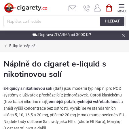
Přejít
NÁKUPNÍ
KOŠÍK
na
obsah
HLEDAT
⛟ Doprava ZDARMA od 3000 Kč!
E-liquid, náplně
Náplně do cigaret e-liquid s
nikotinovou solí
E-liquidy s nikotinovou solí
(Salt) jsou moderní typ náplní pro POD
systémy a uživatele přecházející z jednorázovek. Oproti klasickému
(free-base) nikotinu mají
jemnější potah
,
rychlejší vstřebatelnost
a
snáší vyšší koncentrace bez ostrosti. Vyrábí se ve standardních
silách 5, 10, 16,5 a 20 mg, přičemž 20 mg je maximum povolené v EU.
Najdete tady oblíbené Salt řady jako Elfliq (chutě Elf Baru), Maryliq
(Lost Mary), SYX a další.