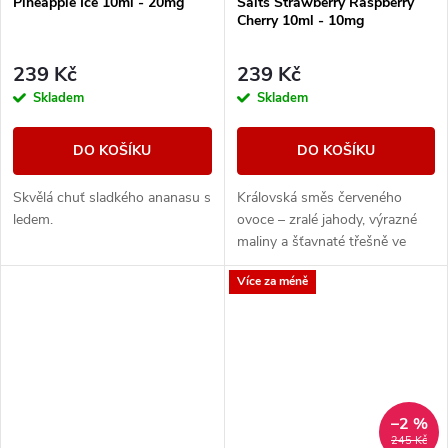
Pineapple Ice 10ml - 20mg
Salts Strawberry Raspberry
Cherry 10ml - 10mg
239 Kč
239 Kč
Skladem
Skladem
DO KOŠÍKU
DO KOŠÍKU
Skvělá chuť sladkého ananasu s
Královská směs červeného
ledem.
ovoce – zralé jahody, výrazné
maliny a šťavnaté třešně ve
vzájemné harmonii. Sladké,
Více za méně
ovocné, neodolatelné.
–2 %
245 Kč