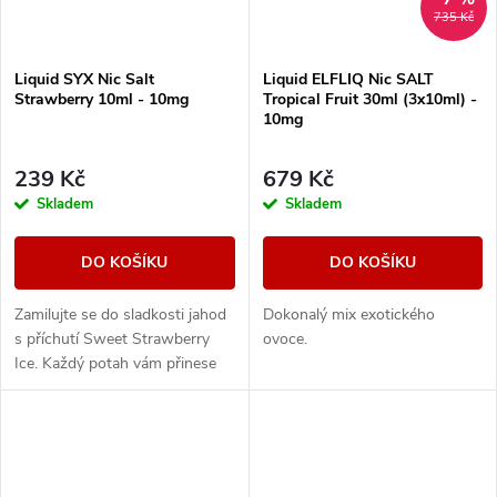
735 Kč
Liquid SYX Nic Salt
Liquid ELFLIQ Nic SALT
Strawberry 10ml - 10mg
Tropical Fruit 30ml (3x10ml) -
10mg
239 Kč
679 Kč
Skladem
Skladem
DO KOŠÍKU
DO KOŠÍKU
Zamilujte se do sladkosti jahod
Dokonalý mix exotického
s příchutí Sweet Strawberry
ovoce.
Ice. Každý potah vám přinese
sytou chuť čerstvých jahod,
doplněnou osvěžujícím ledovým
zážitkem,...