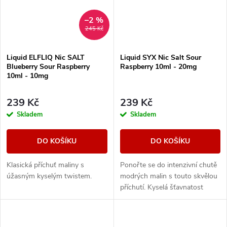
–2 %
245 Kč
Liquid ELFLIQ Nic SALT
Liquid SYX Nic Salt Sour
Blueberry Sour Raspberry
Raspberry 10ml - 20mg
10ml - 10mg
239 Kč
239 Kč
Skladem
Skladem
DO KOŠÍKU
DO KOŠÍKU
Klasická příchuť maliny s
Ponořte se do intenzivní chutě
úžasným kyselým twistem.
modrých malin s touto skvělou
příchutí. Kyselá šťavnatost
malin zde zdůrazňuje chladivý
závěr, který vytváří
harmonický...