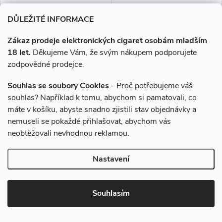
DŮLEŽITÉ INFORMACE
–2 %
245 Kč
Zákaz prodeje elektronických cigaret osobám mladším
18 let.
Děkujeme Vám, že svým nákupem podporujete
zodpovědné prodejce.
Ritchy Salt - Lemon Lime
Liquid ELFLIQ Nic SALT Mixed
20mg
Berries 10ml - 10mg
Souhlas se soubory Cookies
- Proč potřebujeme váš
souhlas? Například k tomu, abychom si pamatovali, co
máte v košíku, abyste snadno zjistili stav objednávky a
229 Kč
239 Kč
nemuseli se pokaždé přihlašovat, abychom vás
Skladem
Skladem
neobtěžovali nevhodnou reklamou.
DO KOŠÍKU
DO KOŠÍKU
Nastavení
Jemně kyselá kombinace
Ovocná kombinace šťavnatých
citronu a limetky, která osvěží
lesních bobulí.
Souhlasím
při každém potahu. Skvělá
volba pro všechny, kdo milují
Více za méně
Více za méně
svěží ovocné chutě.