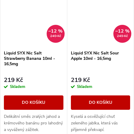
–12 %
–12 %
249 Kč
249 Kč
Liquid SYX Nic Salt
Liquid SYX Nic Salt Sour
Strawberry Banana 10ml -
Apple 10ml - 16,5mg
16,5mg
219 Kč
219 Kč
Skladem
Skladem
DO KOŠÍKU
DO KOŠÍKU
Delikátní směs zralých jahod a
Kyselá a osvěžující chuť
krémového banánu pro lahodný
zeleného jablka, která vás
a vyvážený zážitek.
příjemně překvapí.