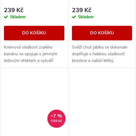
239 Kč
239 Kč
Skladem
Skladem
DO KOŠÍKU
DO KOŠÍKU
Krémová sladkost zralého
Svěží chuť jablka se dokonale
banánu se spojuje s jemným
doplňuje s hebkou sladkostí
ledovým efektem a vytváří
broskve a nabízí lehký,
hladkou, osvěžující chuť s
harmonický ovocný zážitek.
příjemně chladivým dozvukem.
–7 %
735 Kč