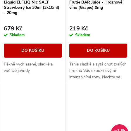
Liquid ELFLIQ Nic SALT
Frutie BAR Juice - Hroznové
Strawberry Ice 30ml (3x10ml)
víno (Grapie) 0mg
- 20mg
679 Kč
219 Kč
Skladem
Skladem
DO KOŠÍKU
DO KOŠÍKU
Pěkně vychlazené, sladké a
Tahle sladká a sytá chuť zralých
voňavé jahody.
hroznů Vás okouzlí svými
intenzivními tóny. Nechte se
unést plnou a neskutečně
šťavnatou příchutí, která si
podmaní všechny,...
–7 %