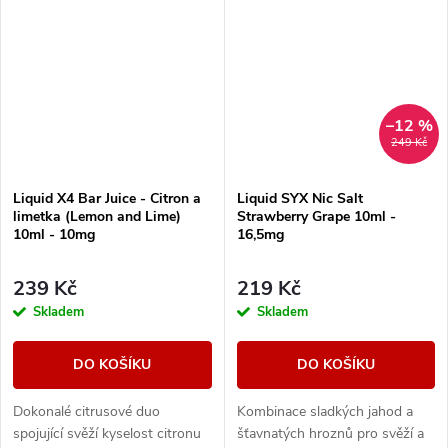
–12 %
249 Kč
Liquid X4 Bar Juice - Citron a
Liquid SYX Nic Salt
limetka (Lemon and Lime)
Strawberry Grape 10ml -
10ml - 10mg
16,5mg
239 Kč
219 Kč
Skladem
Skladem
DO KOŠÍKU
DO KOŠÍKU
Dokonalé citrusové duo
Kombinace sladkých jahod a
spojující svěží kyselost citronu
šťavnatých hroznů pro svěží a