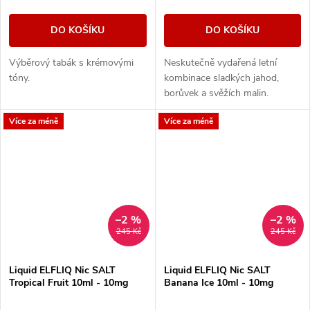
DO KOŠÍKU
DO KOŠÍKU
Výběrový tabák s krémovými
Neskutečně vydařená letní
tóny.
kombinace sladkých jahod,
borůvek a svěžích malin.
Více za méně
Více za méně
–2 %
–2 %
245 Kč
245 Kč
Liquid ELFLIQ Nic SALT
Liquid ELFLIQ Nic SALT
Tropical Fruit 10ml - 10mg
Banana Ice 10ml - 10mg