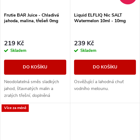
Frutie BAR Juice - Chladivá
Liquid ELFLIQ Nic SALT
jahoda, malina, třešeň 0mg
Watermelon 10ml - 10mg
219 Kč
239 Kč
Skladem
Skladem
DO KOŠÍKU
DO KOŠÍKU
Neodolatelná směs sladkých
Osvěžující a lahodná chuť
jahod, šťavnatých malin a
vodního melounu.
zralých třešní, doplněná
chladivým efektem pro
Více za méně
maximální svěžest. Intenzivní
ovocná exploze s...