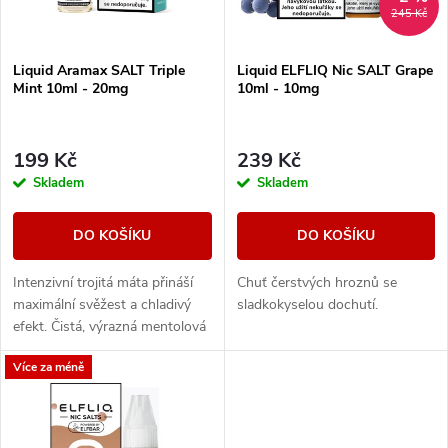
i
245 Kč
í
s
Liquid Aramax SALT Triple
Liquid ELFLIQ Nic SALT Grape
p
Mint 10ml - 20mg
10ml - 10mg
p
r
r
199 Kč
239 Kč
o
Skladem
Skladem
o
d
DO KOŠÍKU
DO KOŠÍKU
d
u
Intenzivní trojitá máta přináší
Chuť čerstvých hroznů se
u
maximální svěžest a chladivý
sladkokyselou dochutí.
k
efekt. Čistá, výrazná mentolová
k
chuť pro milovníky silného
Více za méně
osvěžení.
t
t
ů