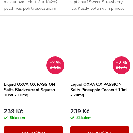
melounovou chuť léta. Každý
s příchutí Sweet Strawberry
potah vás pohltí osvěžujícím
Ice. Každý potah vám přinese
ledovým závěrem, který
sytou chuť čerstvých jahod,
zdůrazňuje sladkost melounu a
doplněnou osvěžujícím ledovým
poskytne vám dokonalý...
zážitkem,...
–2 %
–2 %
245 Kč
245 Kč
Liquid OXVA OX PASSION
Liquid OXVA OX PASSION
Salts Blackcurrant Squash
Salts Pineapple Coconut 10ml
10ml - 10mg
- 20mg
239 Kč
239 Kč
Skladem
Skladem