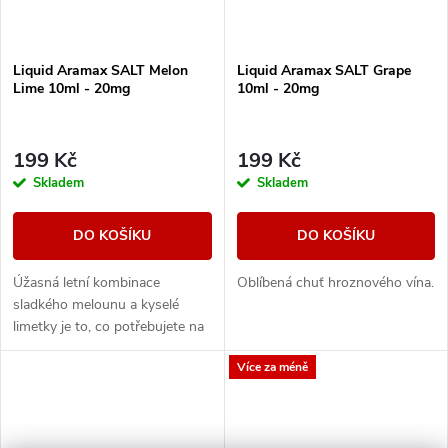
Liquid Aramax SALT Melon
Liquid Aramax SALT Grape
Lime 10ml - 20mg
10ml - 20mg
199 Kč
199 Kč
Skladem
Skladem
DO KOŠÍKU
DO KOŠÍKU
Úžasná letní kombinace
Oblíbená chuť hroznového vína.
sladkého melounu a kyselé
limetky je to, co potřebujete na
parné letní dny.
Více za méně