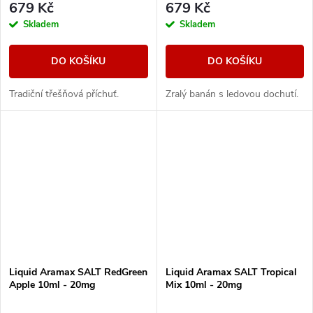
679 Kč
679 Kč
Skladem
Skladem
DO KOŠÍKU
DO KOŠÍKU
Tradiční třešňová příchuť.
Zralý banán s ledovou dochutí.
Liquid Aramax SALT RedGreen
Liquid Aramax SALT Tropical
Apple 10ml - 20mg
Mix 10ml - 20mg