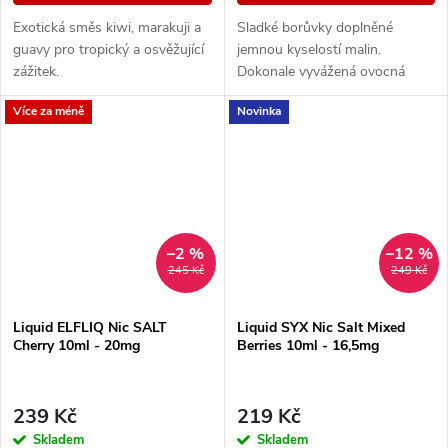
Exotická směs kiwi, marakuji a
Sladké borůvky doplněné
guavy pro tropický a osvěžující
jemnou kyselostí malin.
zážitek.
Dokonale vyvážená ovocná
směs, která kombinuje sladké i
Více za méně
Novinka
svěží tóny.
–2 %
–12 %
245 Kč
249 Kč
Liquid ELFLIQ Nic SALT
Liquid SYX Nic Salt Mixed
Cherry 10ml - 20mg
Berries 10ml - 16,5mg
239 Kč
219 Kč
Skladem
Skladem