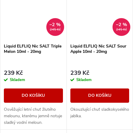
–2 %
–2 %
245 Kč
245 Kč
Liquid ELFLIQ Nic SALT Triple
Liquid ELFLIQ Nic SALT Sour
Melon 10ml - 20mg
Apple 10ml - 20mg
239 Kč
239 Kč
Skladem
Skladem
DO KOŠÍKU
DO KOŠÍKU
Osvěžující letní chuť žlutého
Okouzlující chuť sladkokyselého
melounu, kterému jemně notuje
jablka.
sladký vodní meloun.