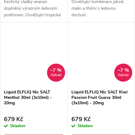
Exotický sladký ananas
Osvěžující kombinace jahod,
doplněný výrazným ledovým
malin a třešní s ledovou
podtónem. Osvěžující tropická
dochutí.
příchuť s chladivým
zakončením.
–7 %
–7 %
735 Kč
735 Kč
Liquid ELFLIQ Nic SALT
Liquid ELFLIQ Nic SALT Kiwi
Menthol 30ml (3x10ml) -
Passion Fruit Guava 30ml
20mg
(3x10ml) - 20mg
679 Kč
679 Kč
Skladem
Skladem