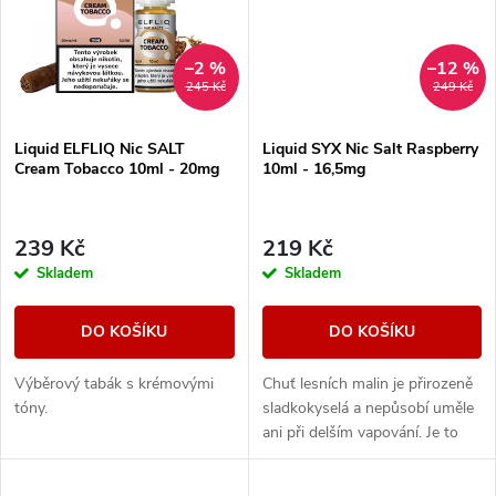
ů
–2 %
–12 %
245 Kč
249 Kč
Liquid ELFLIQ Nic SALT
Liquid SYX Nic Salt Raspberry
Cream Tobacco 10ml - 20mg
10ml - 16,5mg
239 Kč
219 Kč
Skladem
Skladem
DO KOŠÍKU
DO KOŠÍKU
Výběrový tabák s krémovými
Chuť lesních malin je přirozeně
tóny.
sladkokyselá a nepůsobí uměle
ani při delším vapování. Je to
ten typ e-liquidu, který tě
neunaví a klidně ho zvládneš...