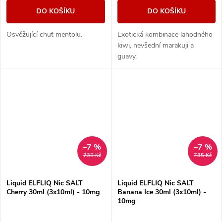
DO KOŠÍKU
DO KOŠÍKU
Osvěžující chuť mentolu.
Exotická kombinace lahodného
kiwi, nevšední marakuji a
guavy.
–7 %
–7 %
735 Kč
735 Kč
Liquid ELFLIQ Nic SALT
Liquid ELFLIQ Nic SALT
Cherry 30ml (3x10ml) - 10mg
Banana Ice 30ml (3x10ml) -
10mg