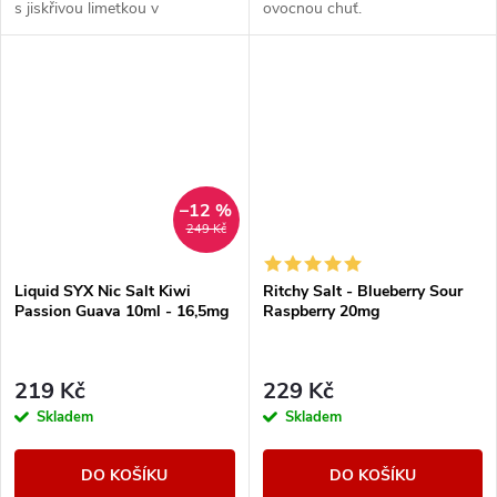
s jiskřivou limetkou v
ovocnou chuť.
kombinaci, která přináší
neodolatelné osvěžení a
výrazné tóny v každém
potahu....
–12 %
249 Kč
Liquid SYX Nic Salt Kiwi
Ritchy Salt - Blueberry Sour
Passion Guava 10ml - 16,5mg
Raspberry 20mg
219 Kč
229 Kč
Skladem
Skladem
DO KOŠÍKU
DO KOŠÍKU