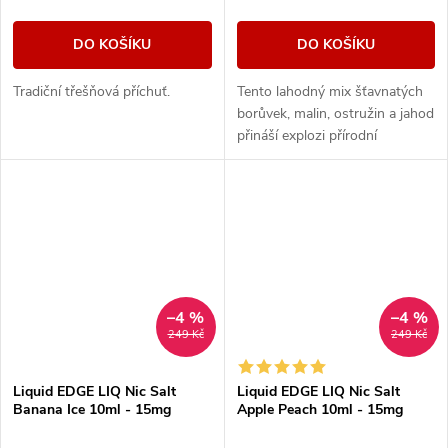
DO KOŠÍKU
DO KOŠÍKU
Tradiční třešňová příchuť.
Tento lahodný mix šťavnatých
borůvek, malin, ostružin a jahod
přináší explozi přírodní
sladkosti a svěžesti v každém
potahu.
–4 %
–4 %
249 Kč
249 Kč
Liquid EDGE LIQ Nic Salt
Liquid EDGE LIQ Nic Salt
Banana Ice 10ml - 15mg
Apple Peach 10ml - 15mg