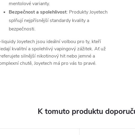
mentolové varianty.
Bezpečnost a spolehlivost
: Produkty Joyetech
splňují nejpřísnější standardy kvality a
bezpečnosti.
-liquidy Joyetech jsou ideální volbou pro ty, kteří
ledají kvalitní a spolehlivý vapingový zážitek. Ať už
referujete silnější nikotinový hit nebo jemné a
omplexní chutě, Joyetech má pro vás to pravé.
K tomuto produktu doporuču