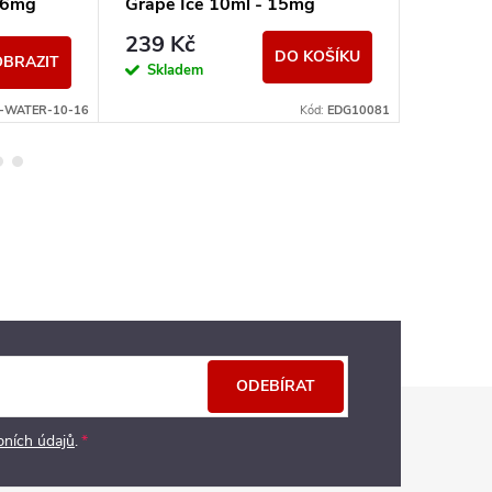
16mg
Grape Ice 10ml - 15mg
- 3mg
239 Kč
150 K
DO KOŠÍKU
OBRAZIT
Skladem
Sklad
E-WATER-10-16
Kód:
EDG10081
ODEBÍRAT
bních údajů
.