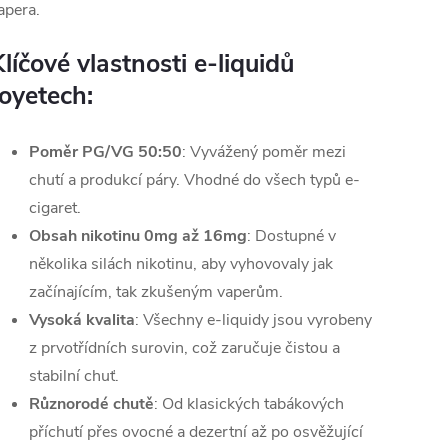
apera.
líčové vlastnosti e-liquidů
Joyetech:
Poměr PG/VG
50:50
: Vyvážený poměr mezi
chutí a produkcí páry. Vhodné do všech typů e-
cigaret.
Obsah nikotinu 0mg až 16mg
: Dostupné v
několika silách nikotinu, aby vyhovovaly jak
začínajícím, tak zkušeným vaperům.
Vysoká kvalita
: Všechny e-liquidy jsou vyrobeny
z prvotřídních surovin, což zaručuje čistou a
stabilní chuť.
Různorodé chutě
: Od klasických tabákových
příchutí přes ovocné a dezertní až po osvěžující