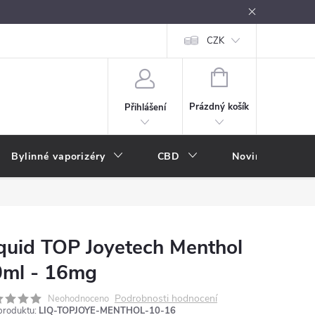
oužívání
Návody k použití
Vše o e-kouření
CZK
Nákupní rádce
NÁKUPNÍ
KOŠÍK
Prázdný košík
Přihlášení
Bylinné vaporizéry
CBD
Novinky
A
quid TOP Joyetech Menthol
0ml - 16mg
Podrobnosti hodnocení
Neohodnoceno
produktu:
LIQ-TOPJOYE-MENTHOL-10-16