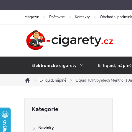
Přejít
na
Magazín
Poštovné
Kontakty
Obchodní podmín
obsah
Elektronické cigarety
E-liquid, náplně
E-liquid, náplně
Liquid TOP Joyetech Menthol 10
Domů
P
Přeskočit
Kategorie
kategorie
o
Novinky