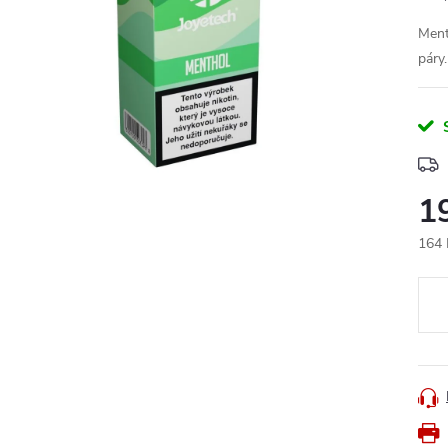
Ment
páry
1
164 
Měr
cena