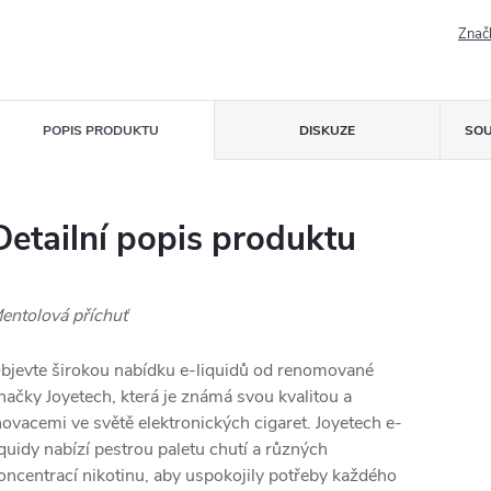
Znač
POPIS PRODUKTU
DISKUZE
SOU
Detailní popis produktu
entolová příchuť
bjevte širokou nabídku e-liquidů od renomované
načky Joyetech, která je známá svou kvalitou a
novacemi ve světě elektronických cigaret. Joyetech e-
iquidy nabízí pestrou paletu chutí a různých
oncentrací nikotinu, aby uspokojily potřeby každého