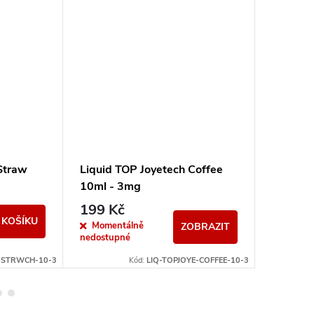
Straw
Liquid TOP Joyetech Coffee
Liquid 
10ml - 3mg
10ml -
199 Kč
199 K
 KOŠÍKU
Momentálně
Sklad
ZOBRAZIT
nedostupné
E-STRWCH-10-3
Kód:
LIQ-TOPJOYE-COFFEE-10-3