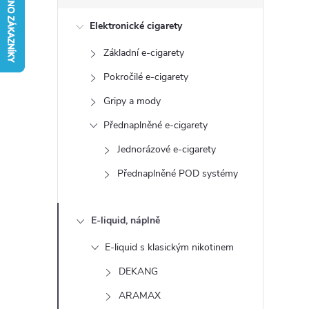
s
Elektronické cigarety
t
Základní e-cigarety
r
Pokročilé e-cigarety
a
Gripy a mody
Přednaplněné e-cigarety
n
Jednorázové e-cigarety
n
Přednaplněné POD systémy
í
E-liquid, náplně
p
E-liquid s klasickým nikotinem
a
DEKANG
ARAMAX