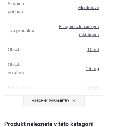
Skupina
Mentolové
příchutí
:
E-liquid s klasickým
Typ produktu
:
nikotinem
Obsah
:
10 ml
Obsah
16 mg
nikotinu
:
Poměr látek
:
50/50
VŠECHNY PARAMETRY
Produkt naleznete v této kategorii