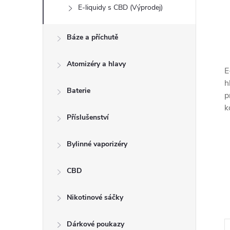
E-liquidy s CBD (Výprodej)
Báze a příchutě
Atomizéry a hlavy
E
h
Baterie
p
k
Příslušenství
Bylinné vaporizéry
CBD
Nikotinové sáčky
Dárkové poukazy