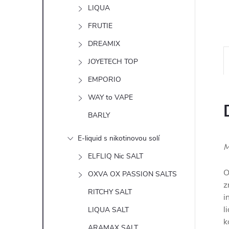
n
LIQUA
e
FRUTIE
DREAMIX
l
JOYETECH TOP
EMPORIO
WAY to VAPE
BARLY
E-liquid s nikotinovou solí
M
ELFLIQ Nic SALT
O
OXVA OX PASSION SALTS
z
RITCHY SALT
i
l
LIQUA SALT
k
ARAMAX SALT