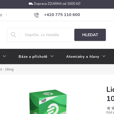
⛟ Doprava ZDARMA od 3000 Kč!
+420 775 110 600
ky
Podmínky ochrany osobních údajů
Velkoobchod
Pokyny k p
obchod@e-cigarety.cz
HLEDAT
Báze a příchutě
Atomizéry a hlavy
ml - 16mg
Li
1
Kód 