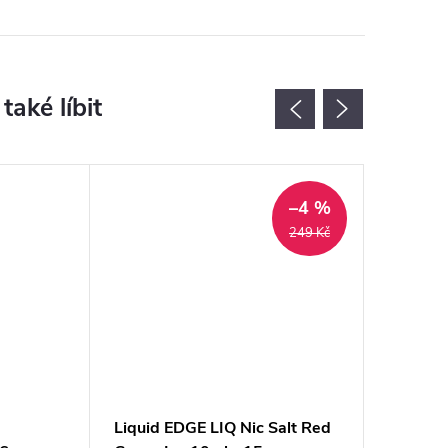
Akce
–4 %
249 Kč
Liquid EDGE LIQ Nic Salt Red
Liquid 