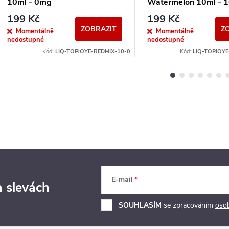
10ml - 0mg
Watermelon 10ml - 
199 Kč
199 Kč
ZOBRAZIT
Z
Momentálně
Momentálně
nedostupné
nedostupné
Kód:
LIQ-TOPJOYE-REDMIX-10-0
Kód:
LIQ-TOPJOY
E-mail
a slevách
SOUHLASÍM
se zpracováním
oso