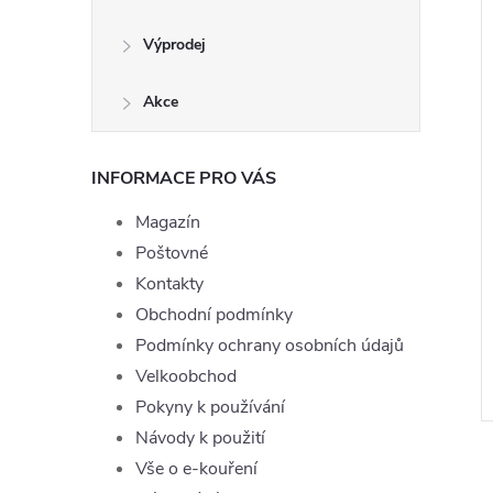
Výprodej
Akce
INFORMACE PRO VÁS
Magazín
Poštovné
 Joyetech Apple
Liquid TOP Joyetech Peach
Kontakty
g
10ml - 11mg
Obchodní podmínky
199 Kč
Podmínky ochrany osobních údajů
DO KOŠÍKU
ě
Skladem
ZOBRAZIT
Velkoobchod
Pokyny k používání
ód:
LIQ-TOPJOYE-APPLE-10-3
Kód:
LIQ-TOPJOYE-PEACH-10-11
Návody k použití
Vše o e-kouření