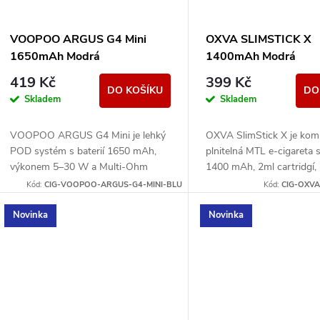
s
r
p
VOOPOO ARGUS G4 Mini
OXVA SLIMSTICK X
o
1650mAh Modrá
1400mAh Modrá
r
419 Kč
399 Kč
d
DO KOŠÍKU
DO
Skladem
Skladem
o
u
VOOPOO ARGUS G4 Mini je lehký
OXVA SlimStick X je kom
d
POD systém s baterií 1650 mAh,
plnitelná MTL e-cigareta s
k
výkonem 5–30 W a Multi-Ohm
1400 mAh, 2ml cartridgí,
u
cartridgí 0,7/1,0 ohm pro MTL i
plněním a jednoduchým o
Kód:
CIG-VOOPOO-ARGUS-G4-MINI-BLU
Kód:
CIG-OXVA
t
volnější RDL potah.
k
Novinka
Novinka
ů
t
ů