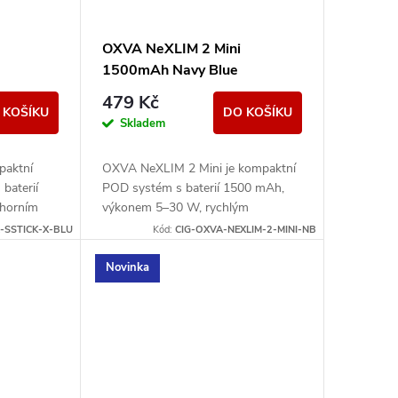
OXVA NeXLIM 2 Mini
1500mAh Navy Blue
479 Kč
 KOŠÍKU
DO KOŠÍKU
Skladem
paktní
OXVA NeXLIM 2 Mini je kompaktní
 baterií
POD systém s baterií 1500 mAh,
 horním
výkonem 5–30 W, rychlým
vládáním.
nabíjením USB-C 5V/2A a cartridgí
-SSTICK-X-BLU
Kód:
CIG-OXVA-NEXLIM-2-MINI-NB
UNITECH 3.0 Dual Mesh. Nabízí
režimy...
Novinka