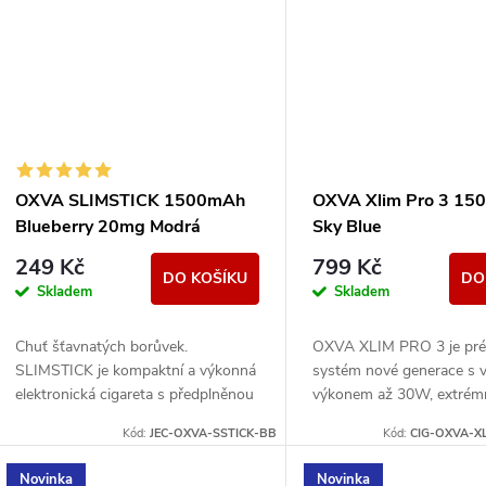
OXVA SLIMSTICK 1500mAh
OXVA Xlim Pro 3 1
Blueberry 20mg Modrá
Sky Blue
249 Kč
799 Kč
DO KOŠÍKU
DO
Skladem
Skladem
Chuť šťavnatých borůvek.
OXVA XLIM PRO 3 je pr
SLIMSTICK je kompaktní a výkonná
systém nové generace s
elektronická cigareta s předplněnou
výkonem až 30W, extrém
cartridgí o objemu 2ml.
rychlým nabíjením a 15
Kód:
JEC-OXVA-SSTICK-BB
Kód:
CIG-OXVA-X
baterií.
Novinka
Novinka