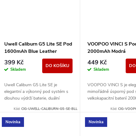
Uwell Caliburn G5 Lite SE Pod
VOOPOO VINCI S Po
1600mAh Blue Leather
2000mAh Modrá
399 Kč
449 Kč
DO KOŠÍKU
DO
Skladem
Skladem
Uwell Caliburn G5 Lite SE je
VOOPOO VINCI S je eleg
elegantní a výkonný pod systém s
mimořádně úsporný pod 
dlouhou výdrží baterie, duální
velkokapacitní baterií 20
regulací airflow a technologií PRO-
moderním designem Lum
Kód:
CIG-UWELL-CALIBURN-G5-SE-BLL
Kód:
CIG-VOOP
FOCS 4.0 pro maximálně čistou...
Palette a technologií i
2.0...
Novinka
Novinka