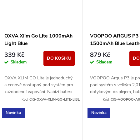
OXVA Xlim Go Lite 1000mAh
VOOPOO ARGUS P3
Light Blue
1500mAh Blue Leath
339 Kč
879 Kč
DO KOŠÍKU
DO
Skladem
Skladem
OXVA XLIM GO Lite je jednoduchý
VOOPOO Argus P3 je pr
a cenově dostupný pod systém pro
pod systém s velkým 2,0
každodenní vapování. Nabízí baterii
dotykovým displejem, bat
1000 mAh, nastavitelný airflow,
mAh a výkonem až 30 W.
Kód:
CIG-OXVA-XLIM-GO-LITE-LIBL
Kód:
CIG-VOOPOO-AR
RGB indikaci stavu...
moderní ovládání, rychlé 
Novinka
Novinka