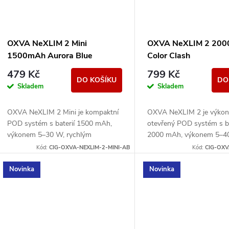
OXVA NeXLIM 2 Mini
OXVA NeXLIM 2 20
1500mAh Aurora Blue
Color Clash
479 Kč
799 Kč
DO KOŠÍKU
DO
Skladem
Skladem
OXVA NeXLIM 2 Mini je kompaktní
OXVA NeXLIM 2 je výko
POD systém s baterií 1500 mAh,
otevřený POD systém s ba
výkonem 5–30 W, rychlým
2000 mAh, výkonem 5–4
nabíjením USB-C 5V/2A a cartridgí
rychlým nabíjením 5V/3A
Kód:
CIG-OXVA-NEXLIM-2-MINI-AB
Kód:
CIG-OXV
UNITECH 3.0 Dual Mesh. Nabízí
cartridgemi UNITECH 3.0
režimy...
technologií Dual Mesh....
Novinka
Novinka