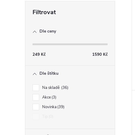
Dle ceny
249
Kč
1590
Kč
Dle štítku
Na skladě
36
Akce
3
Novinka
39
Tip
0