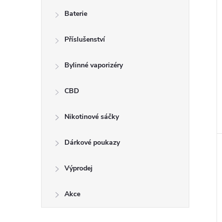
n
Baterie
e
Příslušenství
l
Bylinné vaporizéry
CBD
Nikotinové sáčky
Dárkové poukazy
Výprodej
Akce