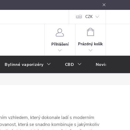
oužívání
Návody k použití
Vše o e-kouření
CZK
Nákupní rádce
NÁKUPNÍ
KOŠÍK
Prázdný košík
Přihlášení
Bylinné vaporizéry
CBD
Novinky
A
ním vzhledem, který dokonale ladí s moderním
tikovanost, která se snadno kombinuje s jakýmkoliv