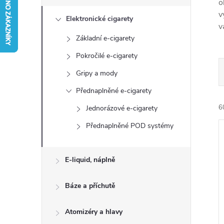
s
o
v
Elektronické cigarety
t
v
Základní e-cigarety
r
Pokročilé e-cigarety
a
Gripy a mody
Přednaplněné e-cigarety
n
6
Jednorázové e-cigarety
n
Přednaplněné POD systémy
í
E-liquid, náplně
p
Báze a příchutě
í
a
i
Atomizéry a hlavy