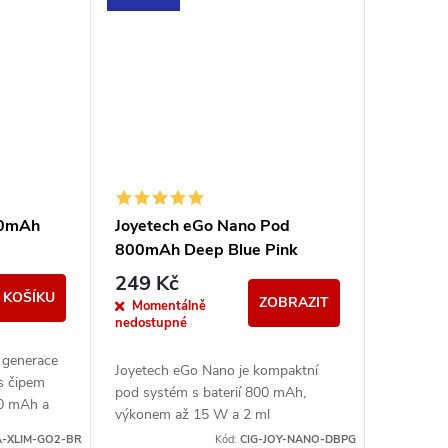
00mAh
Joyetech eGo Nano Pod
800mAh Deep Blue Pink
Gradient
249 Kč
 KOŠÍKU
ZOBRAZIT
Momentálně
nedostupné
 generace
Joyetech eGo Nano je kompaktní
s čipem
pod systém s baterií 800 mAh,
00 mAh a
výkonem až 15 W a 2 ml
plnou
cartridgemi. Nabízí jednoduché MTL
A-XLIM-GO2-BR
Kód:
CIG-JOY-NANO-DBPG