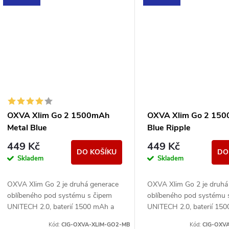
OXVA Xlim Go 2 1500mAh
OXVA Xlim Go 2 15
Metal Blue
Blue Ripple
449 Kč
449 Kč
DO KOŠÍKU
DO
Skladem
Skladem
OXVA Xlim Go 2 je druhá generace
OXVA Xlim Go 2 je druhá
oblíbeného pod systému s čipem
oblíbeného pod systému 
UNITECH 2.0, baterií 1500 mAh a
UNITECH 2.0, baterií 15
výkonem 5–30 W. Nabízí plnou
výkonem 5–30 W. Nabízí 
Kód:
CIG-OXVA-XLIM-GO2-MB
Kód:
CIG-OXV