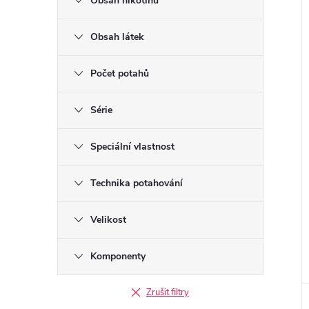
Obsah nikotinu
Obsah látek
Počet potahů
Série
Speciální vlastnost
Technika potahování
Velikost
Komponenty
Zrušit filtry