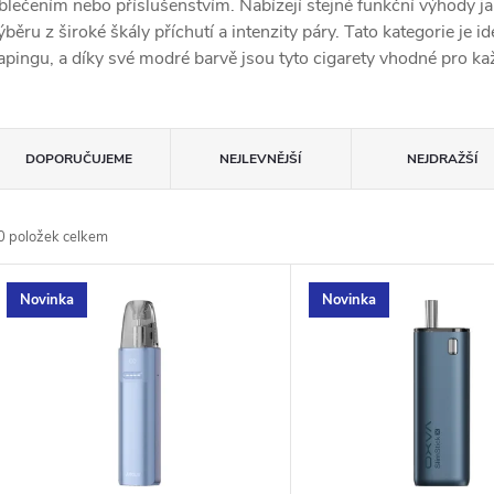
blečením nebo příslušenstvím. Nabízejí stejné funkční výhody jak
ýběru z široké škály příchutí a intenzity páry. Tato kategorie je ide
apingu, a díky své modré barvě jsou tyto cigarety vhodné pro kaž
Ř
DOPORUČUJEME
NEJLEVNĚJŠÍ
NEJDRAŽŠÍ
a
0
položek celkem
z
V
Novinka
Novinka
e
ý
n
p
p