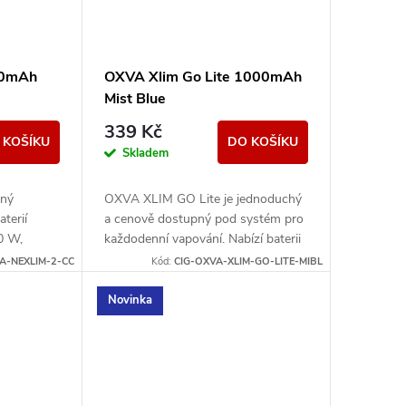
00mAh
OXVA Xlim Go Lite 1000mAh
Mist Blue
339 Kč
 KOŠÍKU
DO KOŠÍKU
Skladem
nný
OXVA XLIM GO Lite je jednoduchý
terií
a cenově dostupný pod systém pro
0 W,
každodenní vapování. Nabízí baterii
 a
1000 mAh, nastavitelný airflow,
A-NEXLIM-2-CC
Kód:
CIG-OXVA-XLIM-GO-LITE-MIBL
 s
RGB indikaci stavu...
Novinka