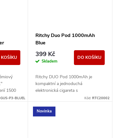
Ritchy Duo Pod 1000mAh
er
Blue
399 Kč
 KOŠÍKU
DO KOŠÍKU
Skladem
émiový
Ritchy DUO Pod 1000mAh je
1"
kompaktní a jednoduchá
erií 1500
elektronická cigareta s
 Nabízí
automatickou aktivací potahem.
GUS-P3-BLUEL
Kód:
RTC20002
USB-C...
Nabízí stabilní výkon pro MTL
vapování, rychlé USB-C...
Novinka