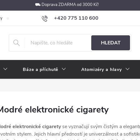
⛟ Doprava ZDARMA od 3000 Kč!
+420 775 110 600
ky
Podmínky ochrany osobních údajů
Velkoobchod
Pokyny k p
obchod@e-cigarety.cz
HLEDAT
Báze a příchutě
Atomizéry a hlavy
Modré elektronické cigarety
odré elektronické cigarety
se vyznačují svým čistým a elegant
ivotním stylem. Jejich hlavní předností je univerzálnost a sofis