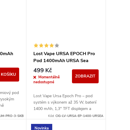
500mAh
Lost Vape URSA EPOCH Pro
Pod 1400mAh URSA Sea
499 Kč
 KOŠÍKU
ZOBRAZIT
Momentálně
nedostupné
émiový pod
Lost Vape Ursa Epoch Pro – pod
 vysokým
systém s výkonem až 35 W, baterií
ně
1400 mAh, 1,3" TFT displejem a
00mAh
kompatibilitou s Ursa V1/V2/V3
LIM-PRO-3-SKB
Kód:
CIG-LV-URSA-EP-1400-URSEA
pody.
Novinka