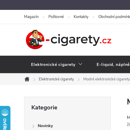
Přejít
na
Magazín
Poštovné
Kontakty
Obchodní podmín
obsah
Elektronické cigarety
E-liquid, náplně
Elektronické cigarety
Modré elektronické cigarety
Domů
P
Přeskočit
Kategorie
kategorie
o
M
ž
Novinky