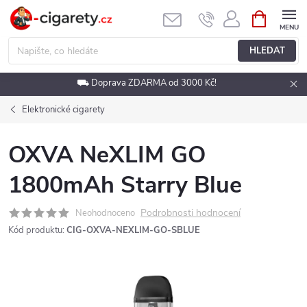
Přejít
NÁKUPNÍ
KOŠÍK
na
obsah
HLEDAT
⛟ Doprava ZDARMA od 3000 Kč!
Elektronické cigarety
OXVA NeXLIM GO
1800mAh Starry Blue
Podrobnosti hodnocení
Neohodnoceno
Kód produktu:
CIG-OXVA-NEXLIM-GO-SBLUE