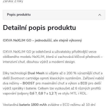
Záruka
:
2 roky
Popis produktu
Detailní popis produktu
OXVA NeXLIM GO – jednodušší, ale stejně výkonný
OXVA NeXLIM GO je odlehčená a uživatelsky přívětivější verze
oblíbeného modelu NeXLIM, která si zachovává klíčové přednosti –
intenzivní chuť, dlouhou výdrž a moderní design.
Díky technologii
Dual Mesh
si užijete až o 200 % výraznější chuť a
delší životnost cartridge oproti klasickým systémům. Zařízení nabízí
dva režimy –
BOOST
pro maximální chuť a výkon a
ECO
pro delší
výdrž spirálky i baterie. Celkem lze vyzkoušet až 6 různých profilů
vapování (odpory
0,6 ?
,
0,8 ?
a
1,2 ?
) ve stylu MTL i RDL.
Vestavěná
baterie 1800 mAh
zvládne v ECO režimu až 10 dní