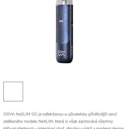
OXVA NeXLIM GO je odlehčenou a uživatelsky přívětivější verzí
oblíbeného modelu NeXLIM, která si však zachovává všechny
klíčové přednosti – intenzivní chuť, dlouhou výdrž a moderní design.