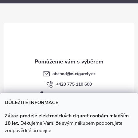
a
t
í
obchod
@
e-cigarety.cz
+420 775 110 600
facebook.com/e-cigarety.cz
DŮLEŽITÉ INFORMACE
Zákaz prodeje elektronických cigaret osobám mladším
18 let.
Děkujeme Vám, že svým nákupem podporujete
zodpovědné prodejce.