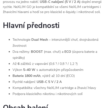
provozu na jedno nabití.
USB-C nabíjení (5 V / 2 A)
doplní energii
rychle. NeXLIM GO je kompatibilní se všemi NeXLIM cartridgemi i
žhavicími hlavami a hodí se pro klasické e-liquidy i nikotinové soli.
Hlavní přednosti
Technologie
Dual Mesh
– intenzivnější chuť, dvojnásobná
životnost
Dva režimy:
BOOST
(max. chuť) a
ECO
(úspora baterie a
spirálky)
Až
6
zážitků z vapování (0,6 ? / 0,8 ? / 1,2 ?)
Výkon
5–40 W
s automatickým přizpůsobením
Baterie 1800 mAh
, výdrž až 10 dní (ECO)
Rychlé nabíjení:
USB-C 5 V / 2 A
Kompatibilita: všechny NeXLIM cartridge a žhavicí hlavy
Podpora klasického nikotinu i nikotinových solí