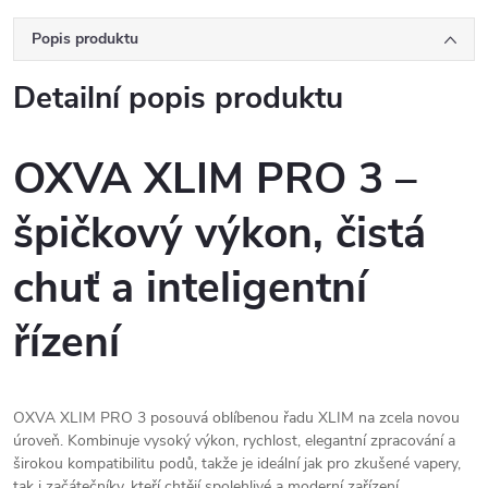
Popis produktu
Detailní popis produktu
OXVA XLIM PRO 3 –
špičkový výkon, čistá
chuť a inteligentní
řízení
OXVA XLIM PRO 3 posouvá oblíbenou řadu XLIM na zcela novou
úroveň. Kombinuje vysoký výkon, rychlost, elegantní zpracování a
širokou kompatibilitu podů, takže je ideální jak pro zkušené vapery,
tak i začátečníky, kteří chtějí spolehlivé a moderní zařízení.