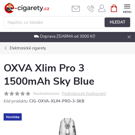
Přejít
NÁKUPNÍ
KOŠÍK
na
obsah
HLEDAT
⛟ Doprava ZDARMA od 3000 Kč!
Elektronické cigarety
OXVA Xlim Pro 3
1500mAh Sky Blue
Podrobnosti hodnocení
Neohodnoceno
Kód produktu:
CIG-OXVA-XLIM-PRO-3-SKB
Novinka