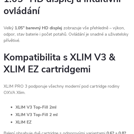
ovládání
Velký
1.05" barevný HD displej
zobrazuje vše přehledně – výkon,
odpor, stav baterie i počet potahů. Ovládání je snadné a uživatelsky
přívětivé.
Kompatibilita s XLIM V3 &
XLIM EZ cartridgemi
XLIM PRO 3 podporuje všechny moderní pod cartridge rodiny
OXVA Xlim.
XLIM V3 Top-Fill 2ml
XLIM V3 Top-Fill 2 ml
XLIM EZ
Balení obsahuje dvě cartridge s odporovými variantami
0.6?
a
0.8?