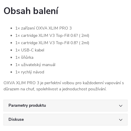
Obsah balení
1× zařízení OXVA XLIM PRO 3
1× cartridge XLIM V3 Top-Fill 0.6? ( 2ml)
1× cartridge XLIM V3 Top-Fill 0.8? ( 2ml)
1× USB-C kabel
1× šňůrka
1× uživatelský manuál
1× rychlý návod
OXVA XLIM PRO 3 je perfektní volbou pro každodenní vapování s
důrazem na chuť, spolehlivost a jednoduchost používání.
Parametry produktu
Diskuse