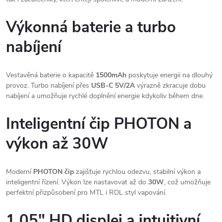
Výkonná baterie a turbo
nabíjení
Vestavěná baterie o kapacitě
1500mAh
poskytuje energii na dlouhý
provoz. Turbo nabíjení přes
USB-C 5V/2A
výrazně zkracuje dobu
nabíjení a umožňuje rychlé doplnění energie kdykoliv během dne.
Inteligentní čip PHOTON a
výkon až 30W
Moderní
PHOTON čip
zajišťuje rychlou odezvu, stabilní výkon a
inteligentní řízení. Výkon lze nastavovat až do
30W
, což umožňuje
perfektní přizpůsobení pro MTL i RDL styl vapování.
1.05" HD displej a intuitivní