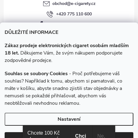
obchod
@
e-cigarety.cz
+420 775 110 600
facebook.com/e-cigarety.cz
DŮLEŽITÉ INFORMACE
Zákaz prodeje elektronických cigaret osobám mladším
18 let.
Děkujeme Vám, že svým nákupem podporujete
zodpovědné prodejce.
Souhlas se soubory Cookies
- Proč potřebujeme váš
souhlas? Například k tomu, abychom si pamatovali, co
máte v košíku, abyste snadno zjistili stav objednávky a
Instagram
nemuseli se pokaždé přihlašovat, abychom vás
neobtěžovali nevhodnou reklamou.
Copyright 2026
e-cigarety.cz
. Všechna práva vyhrazena.
Upravit
Nastavení
nastavení cookies
Chcete 100 Kč
Chci
Ne,
Vytvořil Shoptet