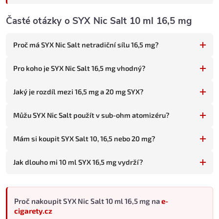
Podobnou rozšířenou škálu nabízí i
Emporio Salt
(12/16/20
mg). Většina ostatních Salt značek (Elfliq, OXVA OX Passion)
Časté otázky o SYX Nic Salt 10 ml 16,5 mg
má jen 10 a 20 mg.
Co je SYX a jaký má vztah k SYX BAR
Proč má SYX Nic Salt netradiční sílu 16,5 mg?
SYX je značka, která vyrábí
jednorázové e-cigarety SYX BAR
1000
a
plnitelné Salt liquidy SYX Nic Salt
. SYX Nic Salt přenáší
Pro koho je SYX Nic Salt 16,5 mg vhodný?
stejné chuťové profily
, které znáte ze SYX BAR jednorázovek,
do plnitelného formátu. Výhody přechodu na plnitelnou verzi:
Jaký je rozdíl mezi 16,5 mg a 20 mg SYX?
Šetří peníze
- místo opakovaného nákupu jednorázovek si
plníte vlastní POD systém.
Můžu SYX Nic Salt použít v sub-ohm atomizéru?
Šetří odpad
- jeden POD systém vs. desítky jednorázovek
měsíčně.
Mám si koupit SYX Salt 10, 16,5 nebo 20 mg?
Stejná chuť
- oblíbené profily SYX BAR v plnitelné verzi.
Jak dlouho mi 10 ml SYX 16,5 mg vydrží?
3 Salt síly místo standardních 2
- jemnější snižování
nikotinu.
Co znamená 16,5 mg ve SYX Nic Salt
Proč nakoupit SYX Nic Salt 10 ml 16,5 mg na
e-
16,5 mg nikotinu v nikotinové soli je střední síla, mezi 10 a 20
cigarety.cz
mg. V SYX Nic Salt dává: