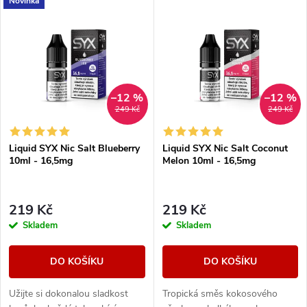
V
Novinka
Nejdražší
z
ý
Nejprodávanější
e
p
Abecedně
n
i
–12 %
–12 %
249 Kč
249 Kč
í
s
Liquid SYX Nic Salt Blueberry
Liquid SYX Nic Salt Coconut
p
10ml - 16,5mg
Melon 10ml - 16,5mg
p
r
r
219 Kč
219 Kč
o
Skladem
Skladem
o
d
DO KOŠÍKU
DO KOŠÍKU
d
u
Užijte si dokonalou sladkost
Tropická směs kokosového