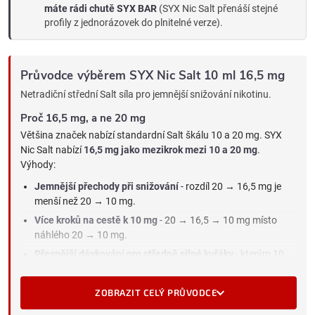
máte rádi chutě SYX BAR
(SYX Nic Salt přenáší stejné
profily z jednorázovek do plnitelné verze).
Průvodce výběrem SYX Nic Salt 10 ml 16,5 mg
Netradiční střední Salt síla pro jemnější snižování nikotinu.
Proč 16,5 mg, a ne 20 mg
Většina značek nabízí standardní Salt škálu 10 a 20 mg. SYX
Nic Salt nabízí
16,5 mg jako mezikrok mezi 10 a 20 mg
.
Výhody:
Jemnější přechody při snižování
- rozdíl 20 → 16,5 mg je
menší než 20 → 10 mg.
Více kroků na cestě k 10 mg
- 20 → 16,5 → 10 mg místo
náhlého 20 → 10 mg.
Přesnější dávkování pro středně silné kuřáky
- kterým 10
mg nestačí a 20 mg je moc.
Méně náhlých změn dávky nikotinu
- menší skoky
ZOBRAZIT CELÝ PRŮVODCE
znamenají snazší adaptaci.