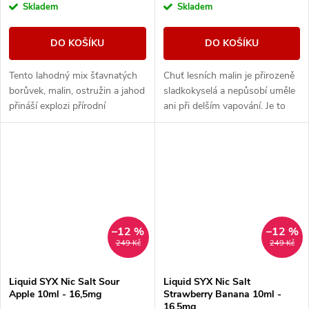
Skladem
Skladem
DO KOŠÍKU
DO KOŠÍKU
Tento lahodný mix šťavnatých
Chuť lesních malin je přirozeně
borůvek, malin, ostružin a jahod
sladkokyselá a nepůsobí uměle
přináší explozi přírodní
ani při delším vapování. Je to
sladkosti a svěžesti v každém
ten typ e-liquidu, který tě
potahu.
neunaví a klidně ho zvládneš...
–12 %
–12 %
249 Kč
249 Kč
Liquid SYX Nic Salt Sour
Liquid SYX Nic Salt
Apple 10ml - 16,5mg
Strawberry Banana 10ml -
16,5mg