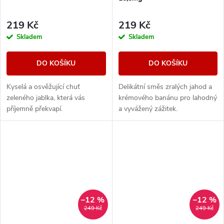
219 Kč
219 Kč
Skladem
Skladem
DO KOŠÍKU
DO KOŠÍKU
Kyselá a osvěžující chuť
Delikátní směs zralých jahod a
zeleného jablka, která vás
krémového banánu pro lahodný
příjemně překvapí.
a vyvážený zážitek.
–12 %
–12 %
249 Kč
249 Kč