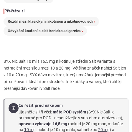
ý
Přečtěte si
p
Rozdíl mezi klasickým nikotinem a nikotinovou solí
i
Odvykání kouření s elektronickou cigaretou
s
u
SYX Nic Salt 10 ml s 16,5 mg nikotinu je střední Salt varianta s
netradiční mezisilou mezi 10 a 20 mg. Většina značek nabízí Salt jen
v 10 a 20 mg - SYX dává mezikrok, který umožňuje jemnější přechod
při snižování. Ideální pro středně silné kuřáky a vapery, kteří chtějí
přesnější dávkování v Salt řadě.
Co řešit před nákupem
Ujasněte si tři věci:
máte POD systém
(SYX Nic Salt je
primárně pro POD - nepoužívejte v sub-ohm atomizérech),
opravdu vyhovuje 16,5 mg
(pokud je 20 mg moc, mrkněte
na
10 mg
; pokud je 10 mg málo, sáhněte po
20 mg
) a