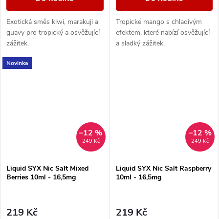
Exotická směs kiwi, marakuji a
Tropické mango s chladivým
guavy pro tropický a osvěžující
efektem, které nabízí osvěžující
zážitek.
a sladký zážitek.
Novinka
–12 %
–12 %
249 Kč
249 Kč
Liquid SYX Nic Salt Mixed
Liquid SYX Nic Salt Raspberry
Berries 10ml - 16,5mg
10ml - 16,5mg
219 Kč
219 Kč