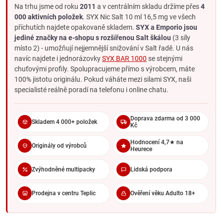
Na trhu jsme od roku
2011
a v centrálním skladu držíme přes
4
Jemný throat hit i ve vysoké koncentraci
- díky Salt formě
000 aktivních položek
. SYX Nic Salt 10 ml 16,5 mg ve všech
méně ostrý než ekvivalentní free-base.
příchutích najdete opakovaně skladem.
SYX a Emporio jsou
Středně silný až silný nikotinový projev
- rychle
jediné značky na e-shopu s rozšířenou Salt škálou
(3 síly
vstřebatelná dávka, podobná střední cigaretě.
místo 2) - umožňují nejjemnější snižování v Salt řadě. U nás
Plné chuťové aroma SYX BAR
- 16,5 mg dovolí SYX profilům
navíc najdete i jednorázovky
SYX BAR 1000
se stejnými
naplno zazářit.
chuťovými profily. Spolupracujeme přímo s výrobcem, máte
100% jistotu originálu. Pokud váháte mezi silami SYX, naši
Pro koho je SYX Nic Salt 16,5 mg vhodný
specialisté reálně poradí na telefonu i online chatu.
Tato kombinace netradiční mezisíly a SYX chutí sedí třem
skupinám vaperů:
Doprava zdarma od 3 000
Středně silní kuřáci s POD systémem milující chutě SYX
Skladem 4 000+ položek
Kč
BAR
(15 cigaret denně), pro které je 10 mg slabá a 20 mg
moc silná.
Hodnocení 4,7★ na
Originály od výrobců
Heurece
Vaperi snižující z 20 mg Salt
- 16,5 mg je první jemný
mezikrok ve snižování.
Zvýhodněné multipacky
Lidská podpora
Vaperi citliví na throat hit
- kteří chtějí silnější dávku než 10
mg, ale ne ostrost 20 mg.
Prodejna v centru Teplic
Ověření věku Adulto 18+
16,5 mg Salt vs. okolní síly v SYX
10 mg Salt
vs. 16,5 mg Salt
: 16,5 mg je o dvě třetiny silnější,