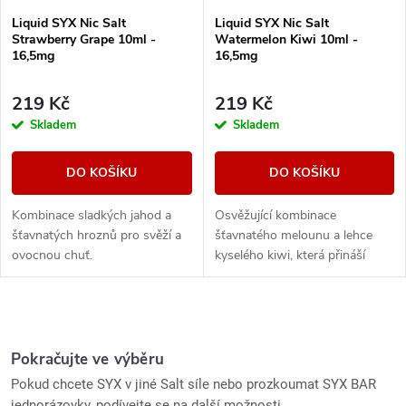
Liquid SYX Nic Salt
Liquid SYX Nic Salt
Strawberry Grape 10ml -
Watermelon Kiwi 10ml -
16,5mg
16,5mg
219 Kč
219 Kč
Skladem
Skladem
DO KOŠÍKU
DO KOŠÍKU
Kombinace sladkých jahod a
Osvěžující kombinace
šťavnatých hroznů pro svěží a
šťavnatého melounu a lehce
ovocnou chuť.
kyselého kiwi, která přináší
dokonale vyváženou chuť s
příjemně svěžím dozvukem.
O
v
Pokračujte ve výběru
Pokud chcete SYX v jiné Salt síle nebo prozkoumat SYX BAR
l
jednorázovky, podívejte se na další možnosti.