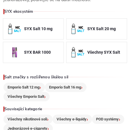
á
SYX ekosystém
d
SYX Salt 10 mg
SYX Salt 20 mg
a
c
SYX BAR 1000
Všechny SYX Salt
í
p
r
Salt značky s rozšířenou škálou sil
Emporio Salt 12 mg
Emporio Salt 16 mg
v
Všechny Emporio Salt
k
Související kategorie
y
Všechny nikotinové soli
Všechny e-liquidy
POD systémy
v
Jednorázové e-cigarety