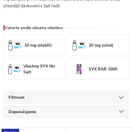
přesnější dávkování v Salt řadě.
Vyberte podle obsahu nikotinu
10 mg (slabší)
20 mg (silné)
Všechny SYX Nic
SYX BAR 1000
Salt
Filtrovat
Ř
Doporučujeme
a
Nejlevnější