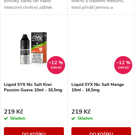
u
borůvky, každý tah nabízí
ořechu a sladkého melounu,
k
intenzivní chuťový zážitek.
která přináší jemnou a
k
osvěžující chuť.
t
t
ů
ů
–12 %
–12 %
249 Kč
249 Kč
Liquid SYX Nic Salt Kiwi
Liquid SYX Nic Salt Mango
Passion Guava 10ml - 16,5mg
10ml - 16,5mg
219 Kč
219 Kč
Skladem
Skladem
DO KOŠÍKU
DO KOŠÍKU