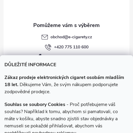
í
Mezikrok 16,5 mg
EMPORIO SALT
3 síly: 12/16/20 mg
obchod
@
e-cigarety.cz
Italské prémiové chutě
+420 775 110 600
Konzistence s Emporio free-base řadou
facebook.com/e-cigarety.cz
Mezikrok 16 mg
DŮLEŽITÉ INFORMACE
Obě značky jsou jediné na e-shopu s rozšířenou Salt škálou.
Zákaz prodeje elektronických cigaret osobám mladším
SYX cílí na fanoušky SYX BAR jednorázovek, Emporio na
18 let.
Děkujeme Vám, že svým nákupem podporujete
fanoušky italské prémiové chuti.
zodpovědné prodejce.
Pro jaké zařízení je SYX Nic Salt 16,5 mg vhodný
Souhlas se soubory Cookies
- Proč potřebujeme váš
POD systémy
(s odporem 0,6 až 1,2 ohmu) - hlavní cílový
souhlas? Například k tomu, abychom si pamatovali, co
segment.
máte v košíku, abyste snadno zjistili stav objednávky a
POD systémy s nižším výkonem
(10 až 20 W).
Instagram
nemuseli se pokaždé přihlašovat, abychom vás
Malé pen-style elektronické cigarety
.