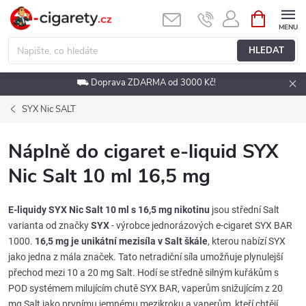
Přejít
NÁKUPNÍ
KOŠÍK
na
obsah
HLEDAT
⛟ Doprava ZDARMA od 3000 Kč!
SYX Nic SALT
Náplně do cigaret e-liquid SYX
Nic Salt 10 ml 16,5 mg
E-liquidy SYX Nic Salt 10 ml s 16,5 mg nikotinu
jsou střední Salt
varianta od značky
SYX
- výrobce jednorázových e-cigaret SYX BAR
1000.
16,5 mg je unikátní mezisíla v Salt škále
, kterou nabízí SYX
jako jedna z mála značek. Tato netradiční síla umožňuje plynulejší
přechod mezi 10 a 20 mg Salt. Hodí se středně silným kuřákům s
POD systémem milujícím chutě SYX BAR, vaperům snižujícím z 20
mg Salt jako prvnímu jemnému mezikroku a vaperům, kteří chtějí