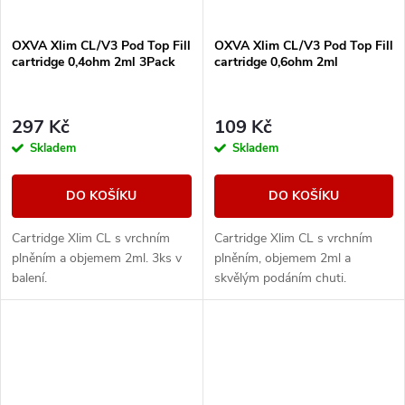
OXVA Xlim CL/V3 Pod Top Fill
OXVA Xlim CL/V3 Pod Top Fill
cartridge 0,4ohm 2ml 3Pack
cartridge 0,6ohm 2ml
297 Kč
109 Kč
Skladem
Skladem
DO KOŠÍKU
DO KOŠÍKU
Cartridge Xlim CL s vrchním
Cartridge Xlim CL s vrchním
plněním a objemem 2ml. 3ks v
plněním, objemem 2ml a
balení.
skvělým podáním chuti.
Cartridge mají stejné boční
plnění jako V3, ale navíc je do
plnícího otvoru...