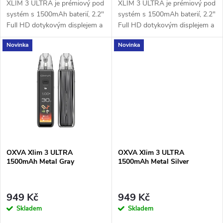
u
XLIM 3 ULTRA je prémiový pod
XLIM 3 ULTRA je prémiový pod
u
systém s 1500mAh baterií, 2.2"
systém s 1500mAh baterií, 2.2"
k
Full HD dotykovým displejem a
Full HD dotykovým displejem a
k
technologií Super Pulse pro
technologií Super Pulse pro
Novinka
Novinka
stabilní výkon a výraznou chuť.
stabilní výkon a výraznou chuť.
t
t
ů
ů
OXVA Xlim 3 ULTRA
OXVA Xlim 3 ULTRA
1500mAh Metal Gray
1500mAh Metal Silver
949 Kč
949 Kč
Skladem
Skladem