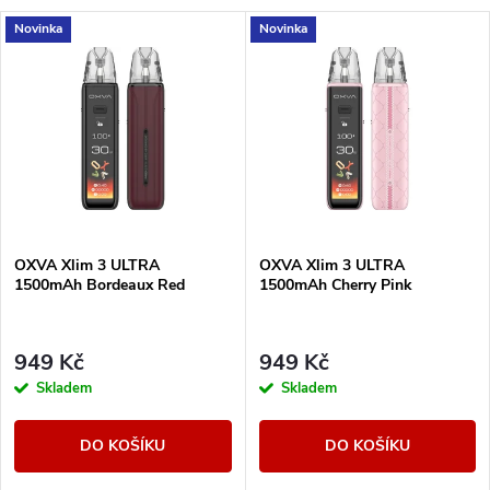
a
V
Novinka
Novinka
Nejdražší
z
ý
Nejprodávanější
e
p
Abecedně
n
i
í
s
OXVA Xlim 3 ULTRA
OXVA Xlim 3 ULTRA
p
1500mAh Bordeaux Red
1500mAh Cherry Pink
p
r
r
949 Kč
949 Kč
o
Skladem
Skladem
o
d
DO KOŠÍKU
DO KOŠÍKU
d