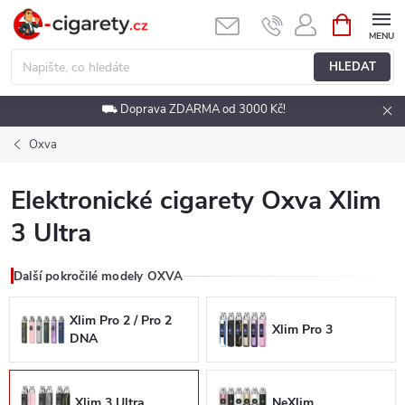
Přejít
NÁKUPNÍ
KOŠÍK
na
obsah
HLEDAT
⛟ Doprava ZDARMA od 3000 Kč!
Oxva
Elektronické cigarety Oxva Xlim
3 Ultra
Další pokročilé modely OXVA
Xlim Pro 2 / Pro 2
Xlim Pro 3
DNA
Xlim 3 Ultra
NeXlim