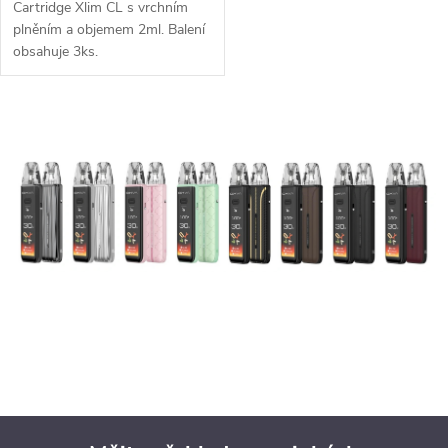
Cartridge Xlim CL s vrchním
plněním a objemem 2ml. Balení
obsahuje 3ks.
O
v
l
á
d
a
c
í