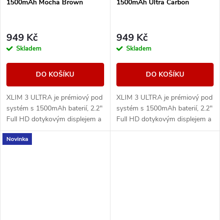
1500mAh Mocha Brown
1500mAh Ultra Carbon
949 Kč
949 Kč
Skladem
Skladem
DO KOŠÍKU
DO KOŠÍKU
XLIM 3 ULTRA je prémiový pod
XLIM 3 ULTRA je prémiový pod
systém s 1500mAh baterií, 2.2"
systém s 1500mAh baterií, 2.2"
Full HD dotykovým displejem a
Full HD dotykovým displejem a
technologií Super Pulse pro
technologií Super Pulse pro
Novinka
stabilní výkon a výraznou chuť.
stabilní výkon a výraznou chuť.