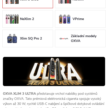
NeXlim 2
VPrime
Základní modely
Xlim SQ Pro 2
OXVA
OXVA XLIM 3 ULTRA
představuje vrchol nabídky pod systémů
značky OXVA. Tato prémiová elektronická cigareta spojuje vysoký
výkon až 30 W, rychlé USB-C nabíjení a špičkové dotykové ovládání