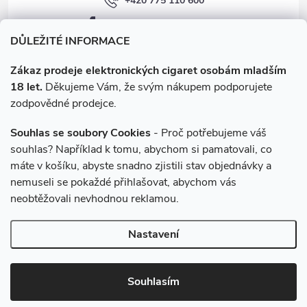
+420 775 110 600
facebook.com/e-cigarety.cz
DŮLEŽITÉ INFORMACE
Zákaz prodeje elektronických cigaret osobám mladším
18 let.
Děkujeme Vám, že svým nákupem podporujete
zodpovědné prodejce.
Souhlas se soubory Cookies
- Proč potřebujeme váš
souhlas? Například k tomu, abychom si pamatovali, co
máte v košíku, abyste snadno zjistili stav objednávky a
Instagram
nemuseli se pokaždé přihlašovat, abychom vás
neobtěžovali nevhodnou reklamou.
Copyright 2026
e-cigarety.cz
. Všechna práva vyhrazena.
Upravit
Nastavení
nastavení cookies
Vytvořil Shoptet
Souhlasím