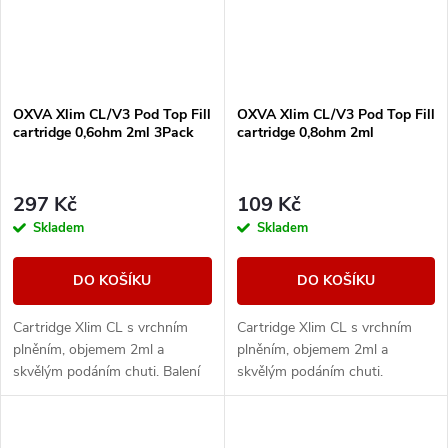
OXVA Xlim CL/V3 Pod Top Fill
OXVA Xlim CL/V3 Pod Top Fill
cartridge 0,6ohm 2ml 3Pack
cartridge 0,8ohm 2ml
297 Kč
109 Kč
Skladem
Skladem
DO KOŠÍKU
DO KOŠÍKU
Cartridge Xlim CL s vrchním
Cartridge Xlim CL s vrchním
plněním, objemem 2ml a
plněním, objemem 2ml a
skvělým podáním chuti. Balení
skvělým podáním chuti.
obsahuje 3ks.
Cartridge mají stejné boční
plnění jako V3, ale navíc je do
plnícího otvoru...