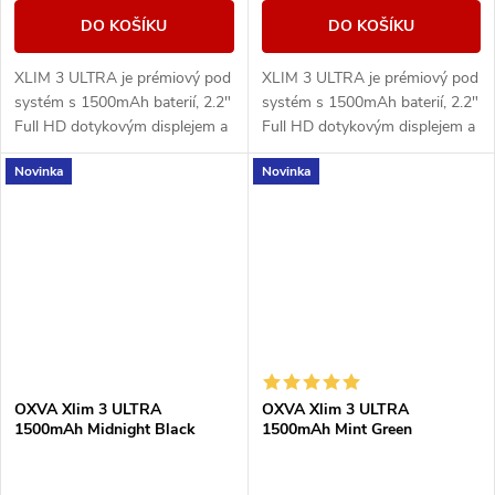
DO KOŠÍKU
DO KOŠÍKU
XLIM 3 ULTRA je prémiový pod
XLIM 3 ULTRA je prémiový pod
systém s 1500mAh baterií, 2.2"
systém s 1500mAh baterií, 2.2"
Full HD dotykovým displejem a
Full HD dotykovým displejem a
technologií Super Pulse pro
technologií Super Pulse pro
Novinka
Novinka
stabilní výkon a výraznou chuť.
stabilní výkon a výraznou chuť.
OXVA Xlim 3 ULTRA
OXVA Xlim 3 ULTRA
1500mAh Midnight Black
1500mAh Mint Green