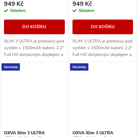
949 Kč
949 Kč
Skladem
Skladem
DO KOŠÍKU
DO KOŠÍKU
XLIM 3 ULTRA je prémiový pod
XLIM 3 ULTRA je prémiový pod
systém s 1500mAh baterií, 2.2"
systém s 1500mAh baterií, 2.2"
Full HD dotykovým displejem a
Full HD dotykovým displejem a
technologií Super Pulse pro
technologií Super Pulse pro
Novinka
Novinka
stabilní výkon a výraznou chuť.
stabilní výkon a výraznou chuť.
OXVA Xlim 3 ULTRA
OXVA Xlim 3 ULTRA