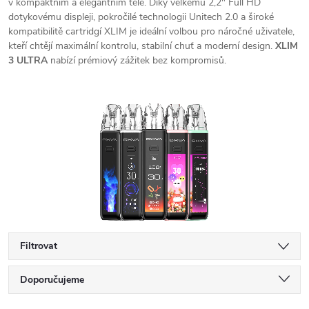
v kompaktním a elegantním těle. Díky velkému 2,2" Full HD
dotykovému displeji, pokročilé technologii Unitech 2.0 a široké
kompatibilitě cartridgí XLIM je ideální volbou pro náročné uživatele,
kteří chtějí maximální kontrolu, stabilní chuť a moderní design.
XLIM
3 ULTRA
nabízí prémiový zážitek bez kompromisů.
Filtrovat
Ř
Doporučujeme
Nejlevnější