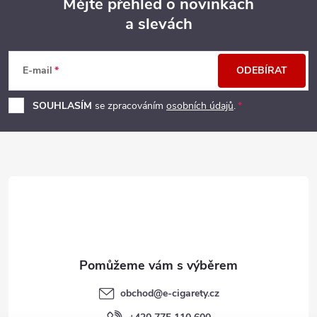
p
Mějte přehled o novinkách
a slevách
Z
r
v
á
E-mail
ODEBÍRAT
k
p
SOUHLASÍM
se zpracováním
osobních údajů
.
y
a
v
t
ý
p
í
i
s
u
obchod
@
e-cigarety.cz