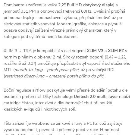
Dominantou zařízení je velký
2,2" Full HD dotykový displej
s
jemností 331 PPI a obnovovací frekvencí 60Hz. Ovládání probíhá
přímo na displeji – od nastavení výkonu, přepínání motivů až po
sledování statistik vapování. Moderní grafika, animace a plynulá
odezva dodávají zařízení výrazně prémiový charakter, který v
kategorii pod systémů nemá konkurenci.
XLIM 3 ULTRA je kompatibilní s cartridgemi
XLIM V3
a
XLIM EZ
s
horním plněním o objemu 2 ml. Široký rozsah odporů (0.4? – 1.2?,
rozšířeně až 3.0?) umožňuje přizpůsobit styl vapování od utaženého
MTL (
mouth-to-lung – potah pusa-plíce
) až po volnější RDL
(
restricted direct-lung – omezený potah přímo do plic
).
Boční regulace airflow poskytuje velmi přesné doladění potahu dle
osobních preferencí. Díky technologii
Unitech 2.0 multi-layer
nabízí
cartridge čistou, intenzivní a dlouhotrvající chuť při použití
klasických e-liquidů i nikotinových solí.
Tělo zařízení je vyrobeno ze zinkové slitiny a PCTG, což zajišťuje
vysokou odolnost, pevnost a příjemný pocit v ruce. Hmotnost