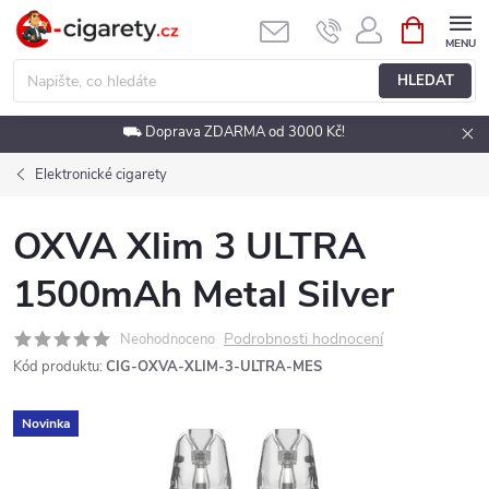
Přejít
NÁKUPNÍ
KOŠÍK
na
obsah
HLEDAT
⛟ Doprava ZDARMA od 3000 Kč!
Elektronické cigarety
OXVA Xlim 3 ULTRA
1500mAh Metal Silver
Podrobnosti hodnocení
Neohodnoceno
Kód produktu:
CIG-OXVA-XLIM-3-ULTRA-MES
Novinka