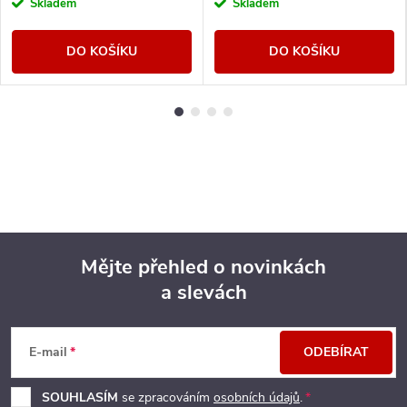
Skladem
Skladem
DO KOŠÍKU
DO KOŠÍKU
Mějte přehled o novinkách
a slevách
Z
á
E-mail
ODEBÍRAT
p
SOUHLASÍM
se zpracováním
osobních údajů
.