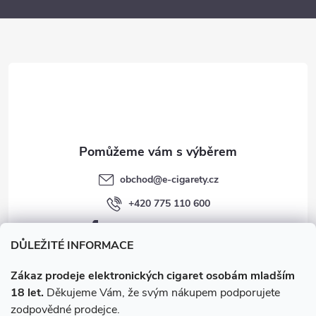
a
t
í
obchod
@
e-cigarety.cz
+420 775 110 600
facebook.com/e-cigarety.cz
DŮLEŽITÉ INFORMACE
Zákaz prodeje elektronických cigaret osobám mladším
18 let.
Děkujeme Vám, že svým nákupem podporujete
zodpovědné prodejce.