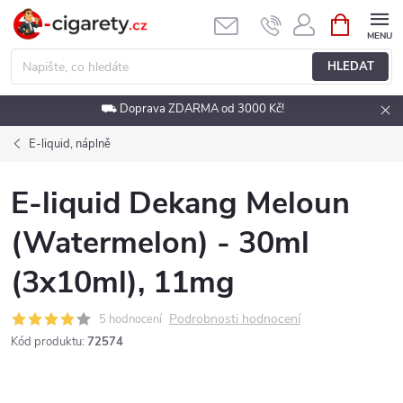
Přejít
NÁKUPNÍ
KOŠÍK
na
obsah
HLEDAT
⛟ Doprava ZDARMA od 3000 Kč!
E-liquid, náplně
E-liquid Dekang Meloun
(Watermelon) - 30ml
(3x10ml), 11mg
Podrobnosti hodnocení
5 hodnocení
Kód produktu:
72574