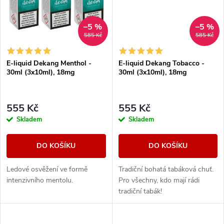
ů
–5 %
–5 %
585 Kč
585 Kč
E-liquid Dekang Menthol -
E-liquid Dekang Tobacco -
30ml (3x10ml), 18mg
30ml (3x10ml), 18mg
555 Kč
555 Kč
Skladem
Skladem
DO KOŠÍKU
DO KOŠÍKU
Ledové osvěžení ve formě
Tradiční bohatá tabáková chuť.
intenzivního mentolu.
Pro všechny, kdo mají rádi
tradiční tabák!