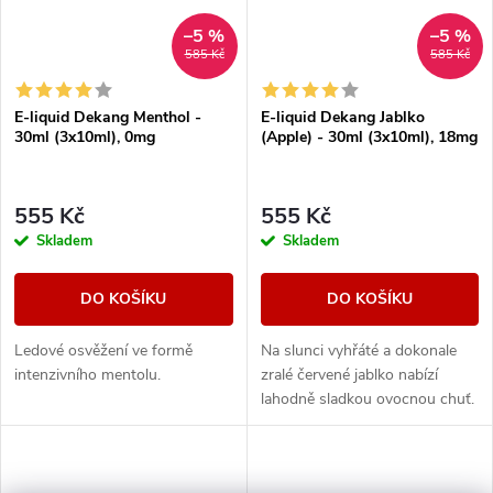
–5 %
–5 %
585 Kč
585 Kč
E-liquid Dekang Menthol -
E-liquid Dekang Jablko
30ml (3x10ml), 0mg
(Apple) - 30ml (3x10ml), 18mg
555 Kč
555 Kč
Skladem
Skladem
DO KOŠÍKU
DO KOŠÍKU
Ledové osvěžení ve formě
Na slunci vyhřáté a dokonale
intenzivního mentolu.
zralé červené jablko nabízí
lahodně sladkou ovocnou chuť.