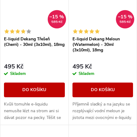
–15 %
–15 %
585 Kč
585 Kč
E-liquid Dekang Třešeň
E-liquid Dekang Meloun
(Cherri) - 30ml (3x10ml), 18mg
(Watermelon) - 30ml
(3x10ml), 18mg
495 Kč
495 Kč
Skladem
Skladem
DO KOŠÍKU
DO KOŠÍKU
Kvůli tomuhle e-liquidu
Příjemně sladký a na jazyku se
nemusíte lézt na strom ani si
rozplývající vodní meloun je
dávat pozor na pecky. Těšit se
jistota mezi ovocnými e-liquidy.
však můžete na vynikající
sladkou chuť zralých třešní.