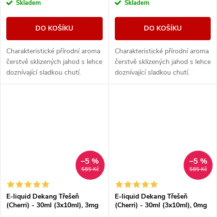
Skladem
Skladem
DO KOŠÍKU
DO KOŠÍKU
Charakteristické přírodní aroma
Charakteristické přírodní aroma
čerstvě sklizených jahod s lehce
čerstvě sklizených jahod s lehce
doznívající sladkou chutí.
doznívající sladkou chutí.
–5 %
–5 %
585 Kč
585 Kč
E-liquid Dekang Třešeň
E-liquid Dekang Třešeň
(Cherri) - 30ml (3x10ml), 3mg
(Cherri) - 30ml (3x10ml), 0mg