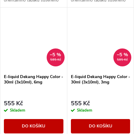
orientálního tabáku sušeného
orientálního tabáku sušeného
žárem slunce.
žárem slunce.
–5 %
–5 %
585 Kč
585 Kč
E-liquid Dekang Happy Color -
E-liquid Dekang Happy Color -
30ml (3x10ml), 6mg
30ml (3x10ml), 3mg
555 Kč
555 Kč
Skladem
Skladem
DO KOŠÍKU
DO KOŠÍKU