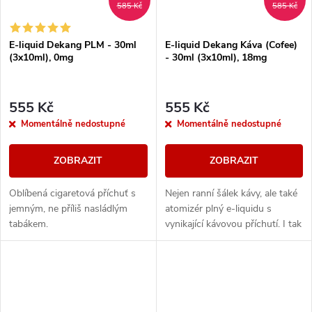
585 Kč
585 Kč
E-liquid Dekang PLM - 30ml
E-liquid Dekang Káva (Cofee)
(3x10ml), 0mg
- 30ml (3x10ml), 18mg
555 Kč
555 Kč
Momentálně nedostupné
Momentálně nedostupné
ZOBRAZIT
ZOBRAZIT
Oblíbená cigaretová příchuť s
Nejen ranní šálek kávy, ale také
jemným, ne příliš nasládlým
atomizér plný e-liquidu s
tabákem.
vynikající kávovou příchutí. I tak
si můžete užít svou oblíbenou
příchuť.