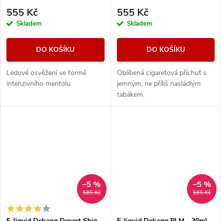
555 Kč
555 Kč
Skladem
Skladem
DO KOŠÍKU
DO KOŠÍKU
Ledové osvěžení ve formě
Oblíbená cigaretová příchuť s
intenzivního mentolu.
jemným, ne příliš nasládlým
tabákem.
–5 %
–5 %
585 Kč
585 Kč
E-liquid Dekang Desert Ship -
E-liquid Dekang PLM - 30ml