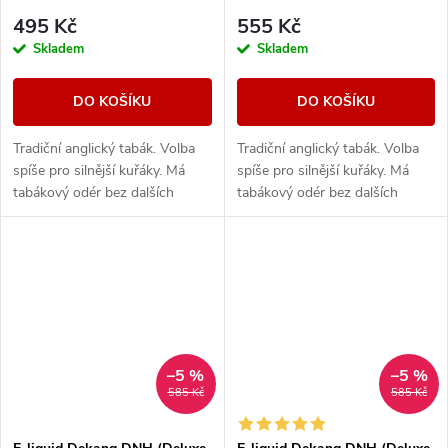
495 Kč
555 Kč
Skladem
Skladem
DO KOŠÍKU
DO KOŠÍKU
Tradiční anglický tabák. Volba
Tradiční anglický tabák. Volba
spíše pro silnější kuřáky. Má
spíše pro silnější kuřáky. Má
tabákový odér bez dalších
tabákový odér bez dalších
aromatických prvků.
aromatických prvků.
–5 %
–5 %
585 Kč
585 Kč