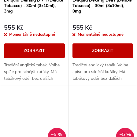
E-liquid Dekang DNH (Deluxe
E-liquid Dekang DNH (Deluxe
Tobacco) - 30ml (3x10ml),
Tobacco) - 30ml (3x10ml),
3mg
0mg
555 Kč
555 Kč
Momentálně nedostupné
Momentálně nedostupné
ZOBRAZIT
ZOBRAZIT
Tradiční anglický tabák. Volba
Tradiční anglický tabák. Volba
spíše pro silnější kuřáky. Má
spíše pro silnější kuřáky. Má
tabákový odér bez dalších
tabákový odér bez dalších
aromatických prvků.
aromatických prvků.
–5 %
–5 %