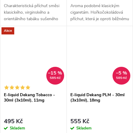
Charakteristická příchuť směsi
Aroma podobné klasickým
klasického, virginského a
cigaretám. Hořkočokoládová
orientálního tabáku sušeného
příchut, která je oproti běžnému
žárem slunce.
tabáku jemnější a nasládlejší. Z
Akce
nabídky e-liquidů je tato
značka...
–15 %
–5 %
585 Kč
585 Kč
E-liquid Dekang Tobacco -
E-liquid Dekang PLM - 30ml
30ml (3x10ml), 11mg
(3x10ml), 18mg
495 Kč
555 Kč
Skladem
Skladem