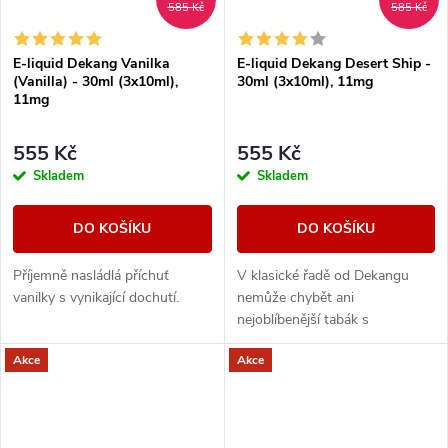
585 Kč
585 Kč
E-liquid Dekang Vanilka
E-liquid Dekang Desert Ship -
(Vanilla) - 30ml (3x10ml),
30ml (3x10ml), 11mg
11mg
555 Kč
555 Kč
Skladem
Skladem
DO KOŠÍKU
DO KOŠÍKU
Příjemně nasládlá příchuť
V klasické řadě od Dekangu
vanilky s vynikající dochutí.
nemůže chybět ani
nejoblíbenější tabák s
legendárním velbloudem.
Akce
Akce