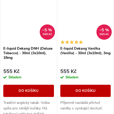
–5 %
–5 %
585 Kč
585 Kč
E-liquid Dekang DNH (Deluxe
E-liquid Dekang Vanilka
Tobacco) - 30ml (3x10ml),
(Vanilla) - 30ml (3x10ml), 3mg
18mg
555 Kč
555 Kč
Skladem
Skladem
DO KOŠÍKU
DO KOŠÍKU
Tradiční anglický tabák. Volba
Příjemně nasládlá příchuť
spíše pro silnější kuřáky. Má
vanilky s vynikající dochutí.
tabákový odér bez dalších