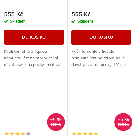
555 Kč
555 Kč
Skladem
Skladem
DO KOŠÍKU
DO KOŠÍKU
Kvůli tomuhle e-liquidu
Kvůli tomuhle e-liquidu
nemusíte lézt na strom ani si
nemusíte lézt na strom ani si
dávat pozor na pecky. Těšit se
dávat pozor na pecky. Těšit se
však můžete na vynikající
však můžete na vynikající
sladkou chuť zralých třešní.
sladkou chuť zralých třešní.
–5 %
–5 %
585 Kč
585 Kč