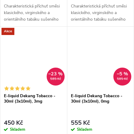
Charakteristická příchuť směsi
Charakteristická příchuť směsi
klasického, virginského a
klasického, virginského a
orientálního tabáku sušeného
orientálního tabáku sušeného
žárem slunce.
žárem slunce.
Akce
–23 %
–5 %
585 Kč
585 Kč
E-liquid Dekang Tobacco -
E-liquid Dekang Tobacco -
30ml (3x10ml), 3mg
30ml (3x10ml), 0mg
450 Kč
555 Kč
Skladem
Skladem