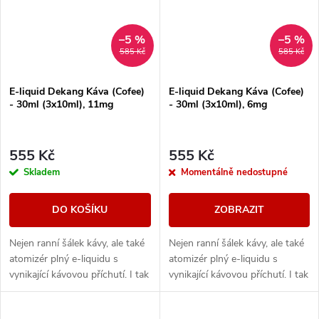
–5 %
–5 %
585 Kč
585 Kč
E-liquid Dekang Káva (Cofee)
E-liquid Dekang Káva (Cofee)
- 30ml (3x10ml), 11mg
- 30ml (3x10ml), 6mg
555 Kč
555 Kč
Skladem
Momentálně nedostupné
DO KOŠÍKU
ZOBRAZIT
Nejen ranní šálek kávy, ale také
Nejen ranní šálek kávy, ale také
atomizér plný e-liquidu s
atomizér plný e-liquidu s
vynikající kávovou příchutí. I tak
vynikající kávovou příchutí. I tak
si můžete užít svou oblíbenou
si můžete užít svou oblíbenou
příchuť.
příchuť.