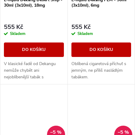
30ml (3x10ml), 18mg
(3x10ml), 6mg
555 Kč
555 Kč
Skladem
Skladem
DO KOŠÍKU
DO KOŠÍKU
V klasické řadě od Dekangu
Oblíbená cigaretová příchuť s
nemůže chybět ani
jemným, ne příliš nasládlým
nejoblíbenější tabák s
tabákem.
legendárním velbloudem.
–5 %
–5 %