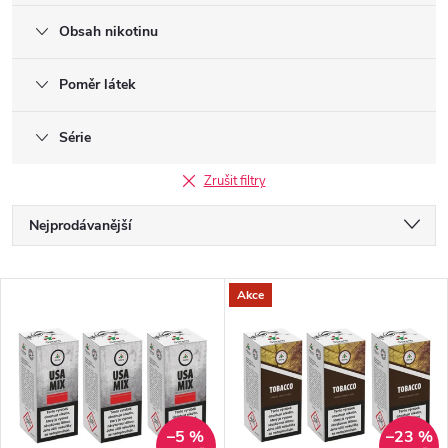
Obsah nikotinu
Poměr látek
Série
Zrušit filtry
Ř
Nejprodávanější
a
Doporučujeme
V
Akce
Nejlevnější
z
ý
Nejdražší
e
p
Abecedně
n
–5 %
–23 %