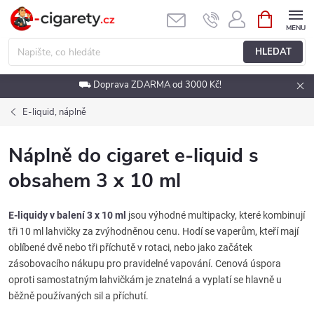
Přejít
NÁKUPNÍ
KOŠÍK
na
obsah
HLEDAT
⛟ Doprava ZDARMA od 3000 Kč!
E-liquid, náplně
Náplně do cigaret e-liquid s
obsahem 3 x 10 ml
E-liquidy v balení 3 x 10 ml
jsou výhodné multipacky, které kombinují
tři 10 ml lahvičky za zvýhodněnou cenu. Hodí se vaperům, kteří mají
oblíbené dvě nebo tři příchutě v rotaci, nebo jako začátek
zásobovacího nákupu pro pravidelné vapování. Cenová úspora
oproti samostatným lahvičkám je znatelná a vyplatí se hlavně u
běžně používaných sil a příchutí.