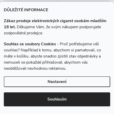
DŮLEŽITÉ INFORMACE
Zákaz prodeje elektronických cigaret osobám mladším
–5 %
–5 %
18 let.
Děkujeme Vám, že svým nákupem podporujete
585 Kč
585 Kč
zodpovědné prodejce.
E-liquid Dekang Jablko
E-liquid Dekang Jablko
Souhlas se soubory Cookies
- Proč potřebujeme váš
(Apple) - 30ml (3x10ml), 11mg
(Apple) - 30ml (3x10ml), 6mg
souhlas? Například k tomu, abychom si pamatovali, co
máte v košíku, abyste snadno zjistili stav objednávky a
nemuseli se pokaždé přihlašovat, abychom vás
555 Kč
555 Kč
neobtěžovali nevhodnou reklamou.
Skladem
Skladem
Nastavení
DO KOŠÍKU
DO KOŠÍKU
Na slunci vyhřáté a dokonale
Na slunci vyhřáté a dokonale
Souhlasím
zralé červené jablko nabízí
zralé červené jablko nabízí
lahodně sladkou ovocnou chuť.
lahodně sladkou ovocnou chuť.