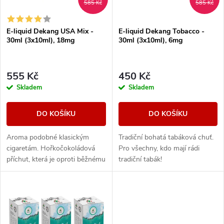
i
585 Kč
585 Kč
í
s
E-liquid Dekang USA Mix -
E-liquid Dekang Tobacco -
p
30ml (3x10ml), 18mg
30ml (3x10ml), 6mg
p
r
r
555 Kč
450 Kč
o
Skladem
Skladem
o
d
DO KOŠÍKU
DO KOŠÍKU
d
u
Aroma podobné klasickým
Tradiční bohatá tabáková chuť.
u
cigaretám. Hořkočokoládová
Pro všechny, kdo mají rádi
k
příchut, která je oproti běžnému
tradiční tabák!
k
tabáku jemnější a nasládlejší. Z
nabídky e-liquidů je tato
t
značka...
t
ů