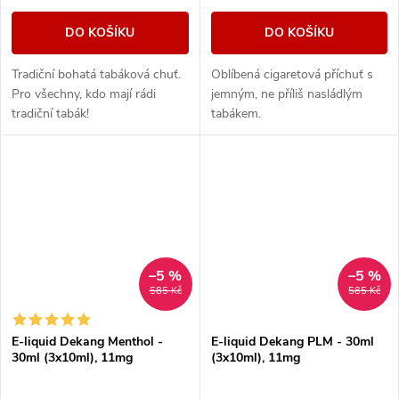
DO KOŠÍKU
DO KOŠÍKU
Tradiční bohatá tabáková chuť.
Oblíbená cigaretová příchuť s
Pro všechny, kdo mají rádi
jemným, ne příliš nasládlým
tradiční tabák!
tabákem.
–5 %
–5 %
585 Kč
585 Kč
E-liquid Dekang Menthol -
E-liquid Dekang PLM - 30ml
30ml (3x10ml), 11mg
(3x10ml), 11mg