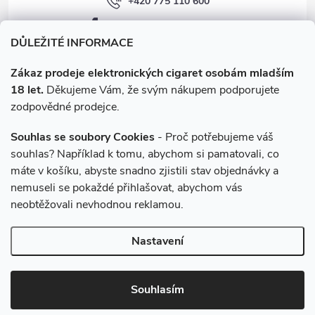
+420 775 110 600
facebook.com/e-cigarety.cz
DŮLEŽITÉ INFORMACE
Zákaz prodeje elektronických cigaret osobám mladším
18 let.
Děkujeme Vám, že svým nákupem podporujete
zodpovědné prodejce.
Souhlas se soubory Cookies
- Proč potřebujeme váš
souhlas? Například k tomu, abychom si pamatovali, co
máte v košíku, abyste snadno zjistili stav objednávky a
Instagram
nemuseli se pokaždé přihlašovat, abychom vás
neobtěžovali nevhodnou reklamou.
Copyright 2026
e-cigarety.cz
. Všechna práva vyhrazena.
Upravit
Nastavení
nastavení cookies
Vytvořil Shoptet
Souhlasím