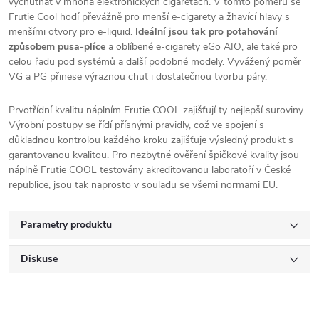
vychutnat v mnoha elektronických cigaretách. V tomto poměru se
Frutie Cool hodí převážně pro menší e-cigarety a žhavící hlavy s
menšími otvory pro e-liquid.
Ideální jsou tak pro potahování
způsobem pusa-plíce
a oblíbené e-cigarety eGo
AIO
, ale také pro
celou řadu pod systémů a další podobné modely. Vyvážený poměr
VG a PG přinese výraznou chuť i dostatečnou tvorbu páry.
Prvotřídní kvalitu náplním Frutie COOL zajišťují ty nejlepší suroviny.
Výrobní postupy se řídí přísnými pravidly, což ve spojení s
důkladnou kontrolou každého kroku zajišťuje výsledný produkt s
garantovanou kvalitou. Pro nezbytné ověření špičkové kvality jsou
náplně Frutie COOL testovány akreditovanou laboratoří v České
republice, jsou tak naprosto v souladu se všemi normami EU.
Parametry produktu
Diskuse