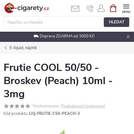
Přejít
NÁKUPNÍ
KOŠÍK
na
obsah
HLEDAT
⛟ Doprava ZDARMA od 3000 Kč!
E-liquid, náplně
Frutie COOL 50/50 -
Broskev (Peach) 10ml -
3mg
Podrobnosti hodnocení
Neohodnoceno
Kód produktu:
LIQ-FRUTIE-C50-PEACH-3