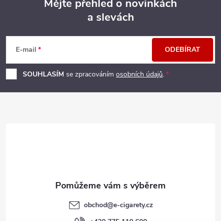
Mějte přehled o novinkách
a slevách
Z
á
E-mail
ODEBÍRAT
p
SOUHLASÍM
se zpracováním
osobních údajů
.
a
t
í
obchod
@
e-cigarety.cz