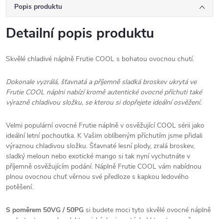
Popis produktu
Detailní popis produktu
Skvělé chladivé náplně Frutie COOL s bohatou ovocnou chutí.
Dokonale vyzrálá, šťavnatá a příjemně sladká broskev ukrytá ve
Frutie COOL náplni nabízí kromě autentické ovocné příchuti také
výrazně chladivou složku, se kterou si dopřejete ideální osvěžení.
Velmi populární ovocné Frutie náplně v osvěžující COOL sérii jako
ideální letní pochoutka. K Vašim oblíbeným příchutím jsme přidali
výraznou chladivou složku. Šťavnaté lesní plody, zralá broskev,
sladký meloun nebo exotické mango si tak nyní vychutnáte v
příjemně osvěžujícím podání. Náplně Frutie COOL vám nabídnou
plnou ovocnou chuť věrnou své předloze s kapkou ledového
potěšení.
S poměrem 50VG / 50PG
si budete moci tyto skvělé ovocné náplně