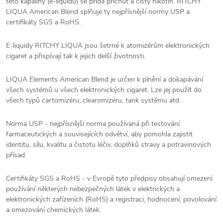
této kapaliny (e-liquidu) se přidá příchuť a čistý nikotin. RITCHY
LIQUA American Blend splňuje ty nejpřísnější normy USP a
certifikáty SGS a RoHS.
E-liquidy RITCHY LIQUA jsou šetrné k atomizérům elektronických
cigaret a přispívají tak k jejich delší životnosti.
LIQUA Elements American Blend je určen k plnění a dokapávání
všech systémů u všech elektronických cigaret. Lze jej použít do
všech typů cartomizéru, clearomizéru, tank systému atd.
Norma USP - nejpřísnější norma používaná při testování
farmaceutických a souvisejících odvětví, aby pomohla zajistit
identitu, sílu, kvalitu a čistotu léčiv, doplňků stravy a potravinových
přísad.
Certifikáty SGS a RoHS - v Evropě tyto předpisy obsahují omezení
používání některých nebezpečných látek v elektrických a
elektronických zařízeních (RoHS) a registraci, hodnocení, povolování
a omezování chemických látek.