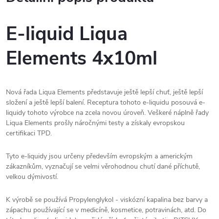
E-liquid Liqua
Elements 4x10ml
Nová řada Liqua Elements představuje ještě lepší chuť, ještě lepší
složení a ještě lepší balení. Receptura tohoto e-liquidu posouvá e-
liquidy tohoto výrobce na zcela novou úroveň. Veškeré náplně řady
Liqua Elements prošly náročnými testy a získaly evropskou
certifikaci TPD.
Tyto e-liquidy jsou určeny především evropským a americkým
zákazníkům, vyznačují se velmi věrohodnou chutí dané příchutě,
velkou dýmivostí.
K výrobě se používá Propylenglykol - viskózní kapalina bez barvy a
zápachu používající se v medicíně, kosmetice, potravinách, atd. Do