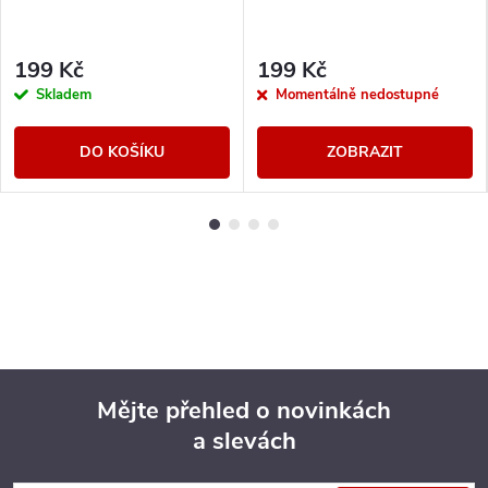
199 Kč
199 Kč
Skladem
Momentálně nedostupné
DO KOŠÍKU
ZOBRAZIT
Mějte přehled o novinkách
a slevách
Z