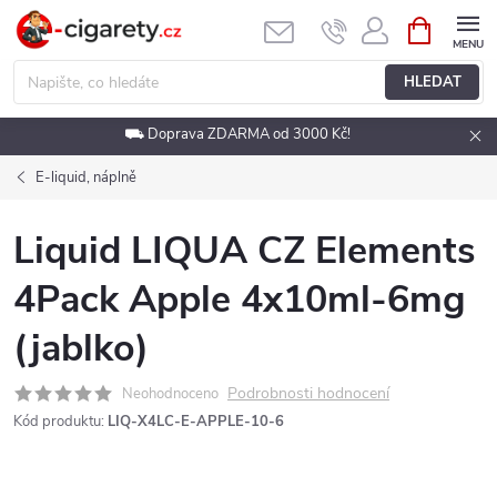
Přejít
NÁKUPNÍ
KOŠÍK
na
obsah
HLEDAT
⛟ Doprava ZDARMA od 3000 Kč!
E-liquid, náplně
Liquid LIQUA CZ Elements
4Pack Apple 4x10ml-6mg
(jablko)
Podrobnosti hodnocení
Neohodnoceno
Kód produktu:
LIQ-X4LC-E-APPLE-10-6