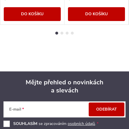
DO KOŠÍKU
DO KOŠÍKU
Mějte přehled o novinkách
a slevách
Z
á
E-mail
ODEBÍRAT
p
SOUHLASÍM
se zpracováním
osobních údajů
.