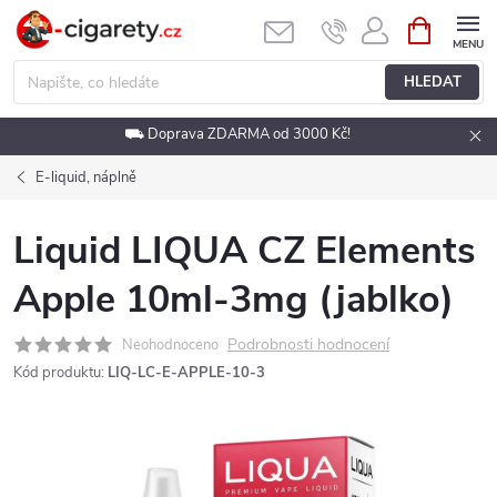
Přejít
NÁKUPNÍ
KOŠÍK
na
obsah
HLEDAT
⛟ Doprava ZDARMA od 3000 Kč!
E-liquid, náplně
Liquid LIQUA CZ Elements
Apple 10ml-3mg (jablko)
Podrobnosti hodnocení
Neohodnoceno
Kód produktu:
LIQ-LC-E-APPLE-10-3