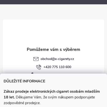
a
t
í
obchod
@
e-cigarety.cz
+420 775 110 600
facebook.com/e-cigarety.cz
DŮLEŽITÉ INFORMACE
Zákaz prodeje elektronických cigaret osobám mladším
18 let.
Děkujeme Vám, že svým nákupem podporujete
zodpovědné prodejce.