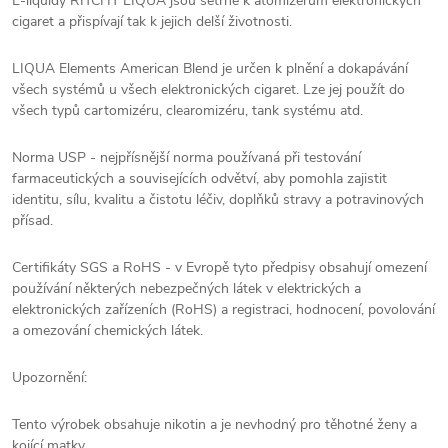
E-liquidy RITCHY LIQUA jsou šetrné k atomizérům elektronických
cigaret a přispívají tak k jejich delší životnosti.
LIQUA Elements American Blend je určen k plnění a dokapávání
všech systémů u všech elektronických cigaret. Lze jej použít do
všech typů cartomizéru, clearomizéru, tank systému atd.
Norma USP - nejpřísnější norma používaná při testování
farmaceutických a souvisejících odvětví, aby pomohla zajistit
identitu, sílu, kvalitu a čistotu léčiv, doplňků stravy a potravinových
přísad.
Certifikáty SGS a RoHS - v Evropě tyto předpisy obsahují omezení
používání některých nebezpečných látek v elektrických a
elektronických zařízeních (RoHS) a registraci, hodnocení, povolování
a omezování chemických látek.
Upozornění:
Tento výrobek obsahuje nikotin a je nevhodný pro těhotné ženy a
kojící matky.