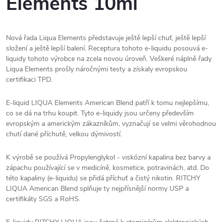
Elements 10ml
Nová řada Liqua Elements představuje ještě lepší chuť, ještě lepší
složení a ještě lepší balení. Receptura tohoto e-liquidu posouvá e-
liquidy tohoto výrobce na zcela novou úroveň. Veškeré náplně řady
Liqua Elements prošly náročnými testy a získaly evropskou
certifikaci TPD.
E-liquid LIQUA Elements American Blend patří k tomu nejlepšímu,
co se dá na trhu koupit. Tyto e-liquidy jsou určeny především
evropským a americkým zákazníkům, vyznačují se velmi věrohodnou
chutí dané příchutě, velkou dýmivostí.
K výrobě se používá Propylenglykol - viskózní kapalina bez barvy a
zápachu používající se v medicíně, kosmetice, potravinách, atd. Do
této kapaliny (e-liquidu) se přidá příchuť a čistý nikotin. RITCHY
LIQUA American Blend splňuje ty nejpřísnější normy USP a
certifikáty SGS a RoHS.