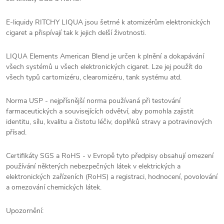
E-liquidy RITCHY LIQUA jsou šetrné k atomizérům elektronických
cigaret a přispívají tak k jejich delší životnosti.
LIQUA Elements American Blend je určen k plnění a dokapávání
všech systémů u všech elektronických cigaret. Lze jej použít do
všech typů cartomizéru, clearomizéru, tank systému atd.
Norma USP - nejpřísnější norma používaná při testování
farmaceutických a souvisejících odvětví, aby pomohla zajistit
identitu, sílu, kvalitu a čistotu léčiv, doplňků stravy a potravinových
přísad.
Certifikáty SGS a RoHS - v Evropě tyto předpisy obsahují omezení
používání některých nebezpečných látek v elektrických a
elektronických zařízeních (RoHS) a registraci, hodnocení, povolování
a omezování chemických látek.
Upozornění: