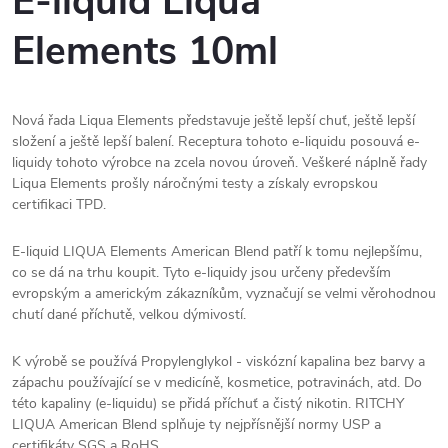
E-liquid Liqua
Elements 10ml
Nová řada Liqua Elements představuje ještě lepší chuť, ještě lepší
složení a ještě lepší balení. Receptura tohoto e-liquidu posouvá e-
liquidy tohoto výrobce na zcela novou úroveň. Veškeré náplně řady
Liqua Elements prošly náročnými testy a získaly evropskou
certifikaci TPD.
E-liquid LIQUA Elements American Blend patří k tomu nejlepšímu,
co se dá na trhu koupit. Tyto e-liquidy jsou určeny především
evropským a americkým zákazníkům, vyznačují se velmi věrohodnou
chutí dané příchutě, velkou dýmivostí.
K výrobě se používá Propylenglykol - viskózní kapalina bez barvy a
zápachu používající se v medicíně, kosmetice, potravinách, atd. Do
této kapaliny (e-liquidu) se přidá příchuť a čistý nikotin. RITCHY
LIQUA American Blend splňuje ty nejpřísnější normy USP a
certifikáty SGS a RoHS.