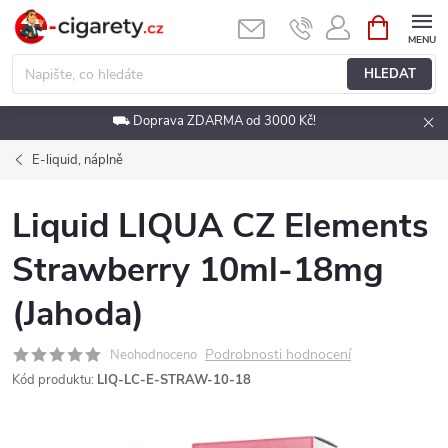
Přejít
NÁKUPNÍ
KOŠÍK
na
obsah
HLEDAT
⛟ Doprava ZDARMA od 3000 Kč!
E-liquid, náplně
Liquid LIQUA CZ Elements
Strawberry 10ml-18mg
(Jahoda)
Podrobnosti hodnocení
Neohodnoceno
Kód produktu:
LIQ-LC-E-STRAW-10-18