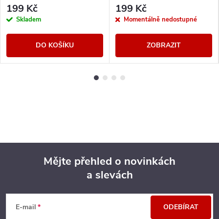
199 Kč
199 Kč
Skladem
Momentálně nedostupné
DO KOŠÍKU
ZOBRAZIT
Mějte přehled o novinkách
a slevách
Z
á
E-mail
ODEBÍRAT