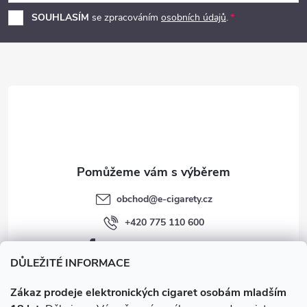
p
SOUHLASÍM
se zpracováním
osobních údajů
.
a
t
í
obchod
@
e-cigarety.cz
+420 775 110 600
facebook.com/e-cigarety.cz
DŮLEŽITÉ INFORMACE
Zákaz prodeje elektronických cigaret osobám mladším