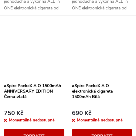
jednoduchá a výkonná ALL in
jednoduchá a výkonná ALL in
ONE elektronická cigareta od
ONE elektronická cigareta od
společnosti aSpire. Svými
společnosti aSpire. Svými
vlastnostmi uspokojí jak úplné
vlastnostmi uspokojí jak úplné
začátečníky,...
začátečníky,...
aSpire PockeX AIO 1500mAh
aSpire PockeX AIO
ANNIVERSARY EDITION
elektronická cigareta
Černá-zlatá
1500mAh Bílá
750 Kč
690 Kč
Momentálně nedostupné
Momentálně nedostupné