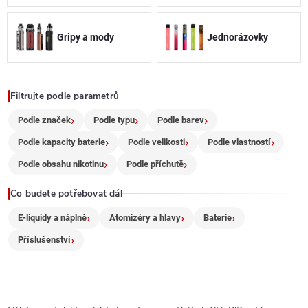
c
Gripy a mody
Jednorázovky
í
p
r
Filtrujte podle parametrů
Podle značek
Podle typu
Podle barev
v
Podle kapacity baterie
Podle velikosti
Podle vlastností
k
Podle obsahu nikotinu
Podle příchutě
y
Co budete potřebovat dál
v
E-liquidy a náplně
Atomizéry a hlavy
Baterie
ý
Příslušenství
p
i