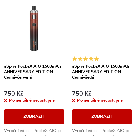
vlastnostmi uspokojí jak úplné
vlastnostmi uspokojí jak úplné
t
začátečníky,...
začátečníky,...
t
ů
ů
aSpire PockeX AIO 1500mAh
aSpire PockeX AIO 1500mAh
ANNIVERSARY EDITION
ANNIVERSARY EDITION
Černá-červená
Černá-šedá
750 Kč
750 Kč
Momentálně nedostupné
Momentálně nedostupné
ZOBRAZIT
ZOBRAZIT
Výroční edice... PockeX AIO je
Výroční edice... PockeX AIO je