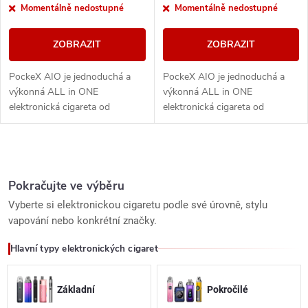
Momentálně nedostupné
Momentálně nedostupné
ZOBRAZIT
ZOBRAZIT
PockeX AIO je jednoduchá a
PockeX AIO je jednoduchá a
výkonná ALL in ONE
výkonná ALL in ONE
elektronická cigareta od
elektronická cigareta od
společnosti aSpire. Svými
společnosti aSpire. Svými
vlastnostmi uspokojí jak úplné
vlastnostmi uspokojí jak úplné
začátečníky, tak i zkušené...
začátečníky, tak i zkušené...
O
v
Pokračujte ve výběru
Vyberte si elektronickou cigaretu podle své úrovně, stylu
l
vapování nebo konkrétní značky.
á
Hlavní typy elektronických cigaret
d
Základní
Pokročilé
a