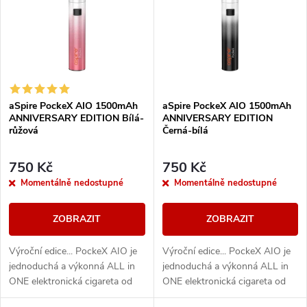
e
p
Abecedně
n
i
í
s
aSpire PockeX AIO 1500mAh
aSpire PockeX AIO 1500mAh
p
ANNIVERSARY EDITION Bílá-
ANNIVERSARY EDITION
p
růžová
Černá-bílá
r
r
750 Kč
750 Kč
o
Momentálně nedostupné
Momentálně nedostupné
o
d
ZOBRAZIT
ZOBRAZIT
d
u
Výroční edice... PockeX AIO je
Výroční edice... PockeX AIO je
u
jednoduchá a výkonná ALL in
jednoduchá a výkonná ALL in
k
ONE elektronická cigareta od
ONE elektronická cigareta od
k
společnosti aSpire. Svými
společnosti aSpire. Svými