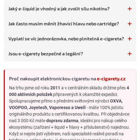
Jaký e-liquid je vhodný a jak zvolit sílu nikotinu?
Pokud vapování teprve zkoušíte, sáhněte po jednorázovce.
Pokud už víte, že chcete vapovat dlouhodobě, plnitelný systém
Jak často musím měnit žhavicí hlavu nebo cartridge?
se vyplatí.
Hlavní typy elektronických cigaret
Vyplatí se víc jednorázovka, nebo plnitelná e-cigareta?
Plnitelné e-cigarety se dělí podle úrovně technického zapojení
uživatele:
Jsou e-cigarety bezpečné a legální?
Základní e-cigarety
a
e-cigarety s jednoduchým ovládáním
- POD systémy a pen-style zařízení. Automatické nastavení
výkonu, snadné plnění, výměnné hlavy nebo cartridge.
Proč nakoupit elektronickou cigaretu na
e-cigarety.cz
Ideální pro většinu uživatelů, kteří chtějí dlouhodobé řešení
bez technického nastavování.
Na trhu jsme od roku
2011
a v centrálním skladu držíme přes
4
000 aktivních položek
připravených k okamžité expedici.
Gripy a mody
- výkonná zařízení s displejem, nastavitelným
Spolupracujeme přímo s předními světovými výrobci
OXVA,
wattáží, vyměnitelnými atomizéry. Pro pokročilé vapery, kteří
VOOPOO, Joyetech, Vaporesso a Uwell
- máte 100% jistotu
chtějí ladit zážitek do detailu.
originálního produktu s certifikovanou kvalitou. Při objednávce
Přednaplněné POD systémy
- zařízení s předplněnými
nad 3 000 Kč máte
dopravu zdarma
, ideální pro nákup celého
cartridgemi nebo POD jednotkami. Jednoduchost
ekosystému (zařízení + liquid + hlavy + příslušenství) najednou.
jednorázovky, ale s vyměnitelnými díly. Mezi-krok mezi
Když si nejste jistí výběrem, naši specialisté reálně poradí na
jednorázovkou a klasickým POD.