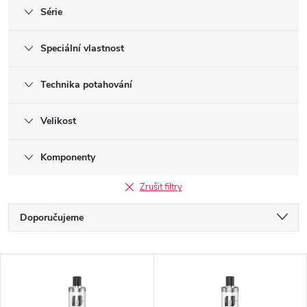
Série
Speciální vlastnost
Technika potahování
Velikost
Komponenty
Zrušit filtry
Ř
Doporučujeme
a
Nejlevnější
V
Nejdražší
z
ý
Nejprodávanější