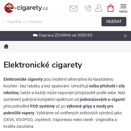
Přejít
NÁKUPNÍ
KOŠÍK
na
obsah
HLEDAT
⛟ Doprava ZDARMA od 3000 Kč!
Domů
Elektronické cigarety
Elektronické cigarety
jsou moderní alternativa ke klasickému
kouření - bez tabáku a bez spalování. Umožňují
volbu příchutě i síly
nikotinu
, takže si každý může vapování přizpůsobit podle sebe. Náš
sortiment pokrývá kompletní spektrum od
jednorázových e-cigaret
přes pohodlné
POD systémy
až po
výkonné gripy a mody pro
pokročilé vapery
. Vybíráme od ověřených světových výrobců jako
OXVA, VOOPOO, Joyetech, Vaporesso nebo Uwell - originalita a
kvalita zaručena.