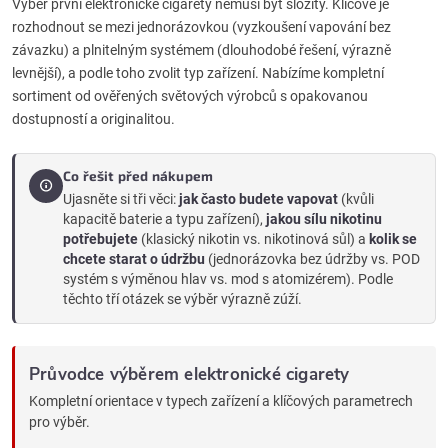
Výběr první elektronické cigarety nemusí být složitý. Klíčové je
s
rozhodnout se mezi jednorázovkou (vyzkoušení vapování bez
u
závazku) a plnitelným systémem (dlouhodobé řešení, výrazně
levnější), a podle toho zvolit typ zařízení. Nabízíme kompletní
sortiment od ověřených světových výrobců s opakovanou
dostupností a originalitou.
Co řešit před nákupem
Ujasněte si tři věci:
jak často budete vapovat
(kvůli
kapacitě baterie a typu zařízení),
jakou sílu nikotinu
potřebujete
(klasický nikotin vs. nikotinová sůl) a
kolik se
chcete starat o údržbu
(jednorázovka bez údržby vs. POD
systém s výměnou hlav vs. mod s atomizérem). Podle
těchto tří otázek se výběr výrazně zúží.
Průvodce výběrem elektronické cigarety
Kompletní orientace v typech zařízení a klíčových parametrech
pro výběr.