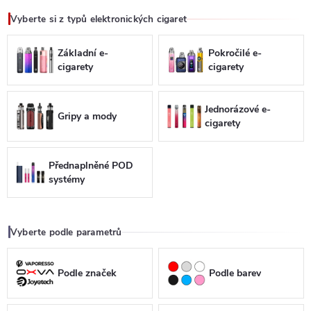
Vyberte si z typů elektronických cigaret
Základní e-
Pokročilé e-
cigarety
cigarety
Jednorázové e-
Gripy a mody
cigarety
Přednaplněné POD
systémy
Vyberte podle parametrů
Podle značek
Podle barev