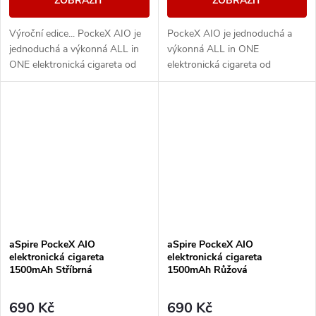
ZOBRAZIT
ZOBRAZIT
Výroční edice... PockeX AIO je
PockeX AIO je jednoduchá a
jednoduchá a výkonná ALL in
výkonná ALL in ONE
ONE elektronická cigareta od
elektronická cigareta od
společnosti aSpire. Svými
společnosti aSpire. Svými
vlastnostmi uspokojí jak úplné
vlastnostmi uspokojí jak úplné
začátečníky,...
začátečníky, tak i zkušené...
aSpire PockeX AIO
aSpire PockeX AIO
elektronická cigareta
elektronická cigareta
1500mAh Stříbrná
1500mAh Růžová
690 Kč
690 Kč