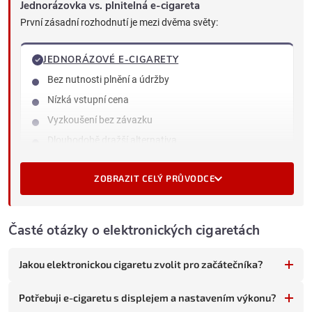
Jednorázovka vs. plnitelná e-cigareta
První zásadní rozhodnutí je mezi dvěma světy:
JEDNORÁZOVÉ E-CIGARETY
Bez nutnosti plnění a údržby
Nízká vstupní cena
Vyzkoušení bez závazku
Dlouhodobě dražší alternativa
Více odpadu
ZOBRAZIT CELÝ PRŮVODCE
PLNITELNÉ E-CIGARETY
Vyžadují plnění liquidu a výměnu hlav
Časté otázky o elektronických cigaretách
Vyšší vstupní cena (zařízení)
Výrazně levnější v dlouhodobém horizontu
Jakou elektronickou cigaretu zvolit pro začátečníka?
Široký výběr chutí a sil nikotinu
Potřebuji e-cigaretu s displejem a nastavením výkonu?
Méně odpadu