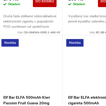
DO KOŠÍKU
DO
Skladem
Skladem
Druhá řada oblíbené nízkonákladové
Vyvážený mix sladké bro
elektronické cigarety s populárním
jemně kyselého zeleného j
POD systémem od společnosti
Eleaf. Integrovaný monočlánek o
Kód:
CIG-ISMOKA-IORE-2-490-GY
Kód:
JEC-EB-
kapacitě 490mAh disponuje...
Novinka
Novinka
Elf Bar ELFA 500mAh Kiwi
Elf Bar ELFA elektron
Passion Fruit Guava 20mg
cigareta 500mAh