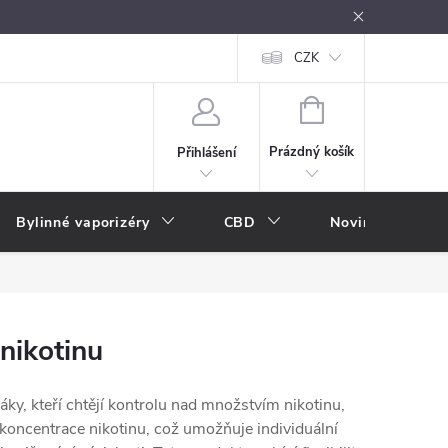
oužívání
Návody k použití
Vše o e-kouření
CZK
Nákupní rádce
NÁKUPNÍ
KOŠÍK
Prázdný košík
Přihlášení
Bylinné vaporizéry
CBD
Novinky
A
nikotinu
áky, kteří chtějí kontrolu nad množstvím nikotinu,
 koncentrace nikotinu, což umožňuje individuální