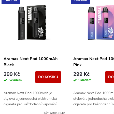
e
ý
n
p
p
s
r
p
Aramax Next Pod 1000mAh
Aramax Next Pod 1
o
Black
Pink
r
299 Kč
299 Kč
d
DO KOŠÍKU
DO
Skladem
Skladem
o
u
Aramax Next Pod 1000mAh je
Aramax Next Pod 1000m
d
stylová a jednoduchá elektronická
stylová a jednoduchá elek
k
cigareta pro každodenní vapování
cigareta pro každodenní 
u
bez složitostí. Nabízí dlouhou výdrž
bez složitostí. Nabízí dlo
Kód:
ARH10042