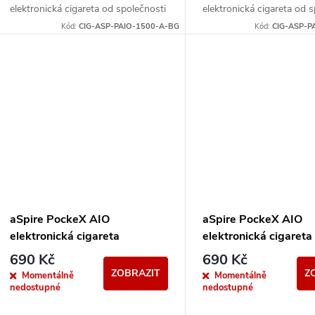
elektronická cigareta od společnosti
elektronická cigareta od 
aSpire. Svými vlastnostmi uspokojí
aSpire. Svými vlastnostmi
Kód:
CIG-ASP-PAIO-1500-A-BG
Kód:
CIG-ASP-P
jak úplné začátečníky,...
jak úplné začátečníky,...
aSpire PockeX AIO
aSpire PockeX AIO
elektronická cigareta
elektronická cigareta
1500mAh Růžová
1500mAh Stříbrná
690 Kč
690 Kč
ZOBRAZIT
Z
Momentálně
Momentálně
nedostupné
nedostupné