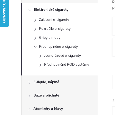
s
p
p
Elektronické cigarety
t
Základní e-cigarety
r
Pokročilé e-cigarety
a
Gripy a mody
Přednaplněné e-cigarety
n
Jednorázové e-cigarety
n
Přednaplněné POD systémy
í
E-liquid, náplně
p
Báze a příchutě
a
3
Atomizéry a hlavy