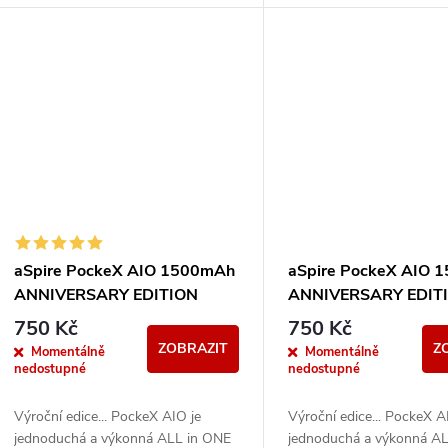
t
baterie, pohodlné...
baterie, pohodlné...
k
ů
t
ů
aSpire PockeX AIO 1500mAh
aSpire PockeX AIO 
ANNIVERSARY EDITION
ANNIVERSARY EDIT
Černá-šedá
Černá-zlatá
750 Kč
750 Kč
ZOBRAZIT
Z
Momentálně
Momentálně
nedostupné
nedostupné
Výroční edice... PockeX AIO je
Výroční edice... PockeX A
jednoduchá a výkonná ALL in ONE
jednoduchá a výkonná A