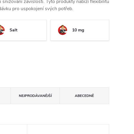
snižování závislosti. Tyto produkty nabízí flexibilitu
í dávku pro uspokojení svých potřeb.
Salt
10 mg
NEJPRODÁVANĚJŠÍ
ABECEDNĚ