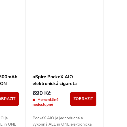
jak úplné začátečníky,...
1500mAh
aSpire PockeX AIO
ION
elektronická cigareta
1500mAh Bílá
690 Kč
OBRAZIT
ZOBRAZIT
Momentálně
nedostupné
IO je
PockeX AIO je jednoduchá a
LL in ONE
výkonná ALL in ONE elektronická