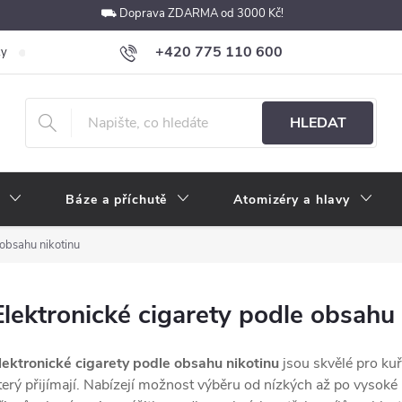
⛟ Doprava ZDARMA od 3000 Kč!
+420 775 110 600
ky
Podmínky ochrany osobních údajů
Velkoobchod
Pokyny k p
obchod@e-cigarety.cz
HLEDAT
Báze a příchutě
Atomizéry a hlavy
 obsahu nikotinu
Elektronické cigarety podle obsahu 
lektronické cigarety podle obsahu nikotinu
jsou skvělé pro kuř
terý přijímají. Nabízejí možnost výběru od nízkých až po vysoké