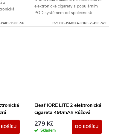
á a
elektronické cigarety s populárním
tronická
POD systémem od společnosti
Eleaf. Integrovaný monočlánek o
 uspokojí
-PAIO-1500-SR
Kód:
CIG-ISMOKA-IORE-2-490-WE
kapacitě 490mAh disponuje...
i
ktronická
Eleaf IORE LITE 2 elektronická
drá
cigareta 490mAh Růžová
279 Kč
 KOŠÍKU
DO KOŠÍKU
Skladem