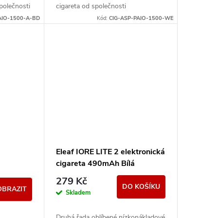
společnosti
cigareta od společnosti
 uspokojí
aSpire. Svými vlastnostmi uspokojí
AIO-1500-A-BD
Kód:
CIG-ASP-PAIO-1500-WE
jak úplné začátečníky, tak i
zkušené...
Eleaf IORE LITE 2 elektronická
cigareta 490mAh Bílá
279 Kč
DO KOŠÍKU
OBRAZIT
Skladem
Druhá řada oblíbené nízkonákladové