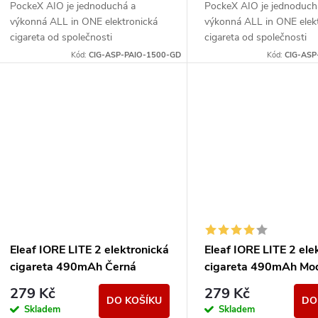
PockeX AIO je jednoduchá a
PockeX AIO je jednoduch
výkonná ALL in ONE elektronická
výkonná ALL in ONE elek
cigareta od společnosti
cigareta od společnosti
aSpire. Svými vlastnostmi uspokojí
aSpire. Svými vlastnostmi
Kód:
CIG-ASP-PAIO-1500-GD
Kód:
CIG-ASP
jak úplné začátečníky, tak i
jak úplné začátečníky, tak 
zkušené...
zkušené...
Eleaf IORE LITE 2 elektronická
Eleaf IORE LITE 2 ele
cigareta 490mAh Černá
cigareta 490mAh Mo
279 Kč
279 Kč
DO KOŠÍKU
DO
Skladem
Skladem