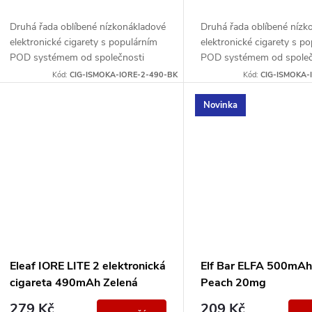
Druhá řada oblíbené nízkonákladové
Druhá řada oblíbené nízk
elektronické cigarety s populárním
elektronické cigarety s p
POD systémem od společnosti
POD systémem od společ
Eleaf. Integrovaný monočlánek o
Eleaf. Integrovaný monoč
Kód:
CIG-ISMOKA-IORE-2-490-BK
Kód:
CIG-ISMOKA-
kapacitě 490mAh disponuje...
kapacitě 490mAh disponuj
Novinka
Eleaf IORE LITE 2 elektronická
Elf Bar ELFA 500mAh
cigareta 490mAh Zelená
Peach 20mg
279 Kč
209 Kč