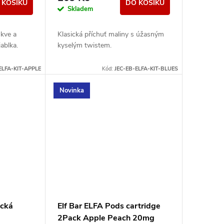
 KOŠÍKU
DO KOŠÍKU
Skladem
skve a
Klasická příchuť maliny s úžasným
ablka.
kyselým twistem.
ELFA-KIT-APPLE
Kód:
JEC-EB-ELFA-KIT-BLUES
Novinka
ická
Elf Bar ELFA Pods cartridge
2Pack Apple Peach 20mg