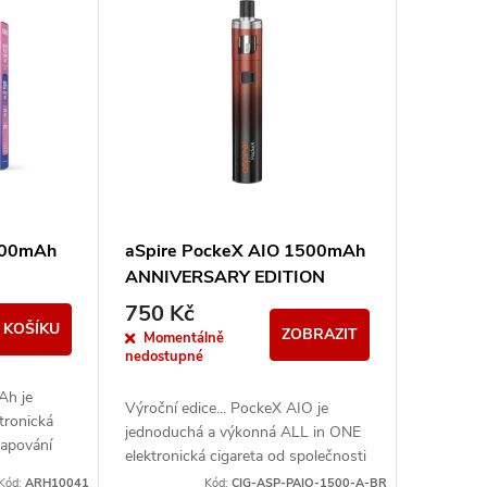
000mAh
aSpire PockeX AIO 1500mAh
ANNIVERSARY EDITION
Černá-červená
750 Kč
 KOŠÍKU
ZOBRAZIT
Momentálně
nedostupné
Ah je
Výroční edice... PockeX AIO je
tronická
jednoduchá a výkonná ALL in ONE
vapování
elektronická cigareta od společnosti
uhou výdrž
aSpire. Svými vlastnostmi uspokojí
Kód:
ARH10041
Kód:
CIG-ASP-PAIO-1500-A-BR