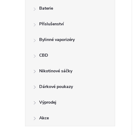
n
Baterie
e
Příslušenství
l
í
i
Bylinné vaporizéry
CBD
Nikotinové sáčky
Dárkové poukazy
Výprodej
Akce