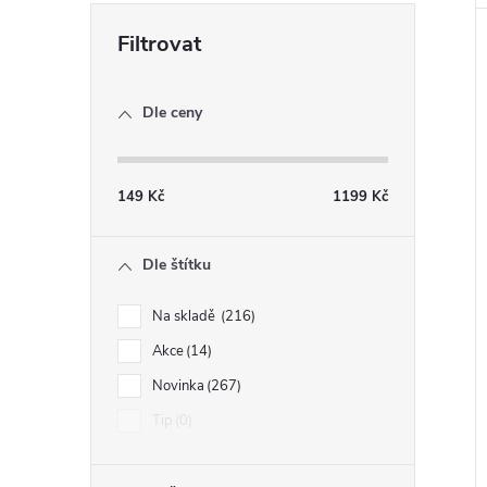
Dle ceny
149
Kč
1199
Kč
Dle štítku
Na skladě
216
Akce
14
Novinka
267
Tip
0