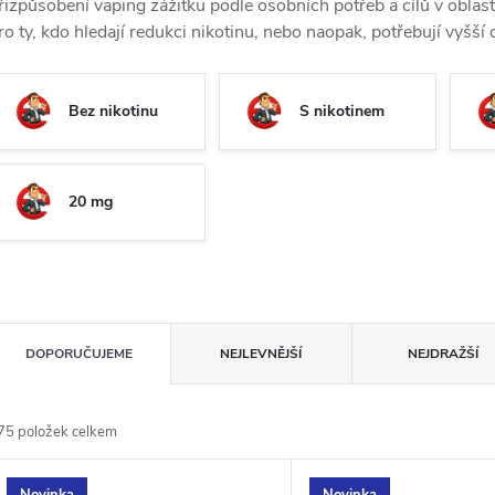
řizpůsobení vaping zážitku podle osobních potřeb a cílů v oblasti 
ro ty, kdo hledají redukci nikotinu, nebo naopak, potřebují vyšš
Bez nikotinu
S nikotinem
20 mg
Ř
DOPORUČUJEME
NEJLEVNĚJŠÍ
NEJDRAŽŠÍ
a
75
položek celkem
z
V
Novinka
Novinka