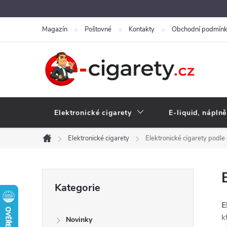
Přejít
na
Magazín
Poštovné
Kontakty
Obchodní podmín
obsah
Elektronické cigarety
E-liquid, náplně
Elektronické cigarety
Elektronické cigarety podle
Domů
P
Přeskočit
Kategorie
kategorie
o
E
k
Novinky