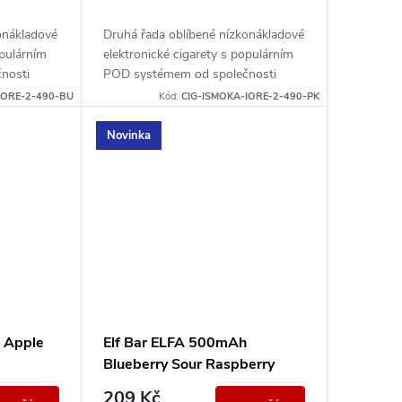
onákladové
Druhá řada oblíbené nízkonákladové
opulárním
elektronické cigarety s populárním
nosti
POD systémem od společnosti
lánek o
Eleaf. Integrovaný monočlánek o
IORE-2-490-BU
Kód:
CIG-ISMOKA-IORE-2-490-PK
e...
kapacitě 490mAh disponuje...
Novinka
 Apple
Elf Bar ELFA 500mAh
Blueberry Sour Raspberry
20mg
209 Kč