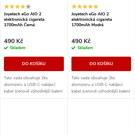
Joyetech eGo AIO 2
Joyetech eGo AIO 2
elektronická cigareta
elektronická cigareta
1700mAh Černá
1700mAh Modrá
490 Kč
490 Kč
Skladem
Skladem
DO KOŠÍKU
DO KOŠÍKU
Tato sada obsahuje 2ks
Tato sada obsahuje 2ks
atomizeru a USB-C nabíjecí
atomizeru a USB-C nabíjecí
kabel (cenově výhodnější balení
kabel (cenově výhodnější balení
oproti základní verzi). Ikona
oproti základní verzi). Ikona
elektronických cigaret All in
elektronických cigaret All in
One (AIO) od...
One (AIO) od...