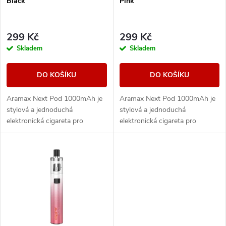
p
Black
Pink
p
r
r
299 Kč
299 Kč
o
Skladem
Skladem
o
d
DO KOŠÍKU
DO KOŠÍKU
d
u
Aramax Next Pod 1000mAh je
Aramax Next Pod 1000mAh je
u
stylová a jednoduchá
stylová a jednoduchá
k
elektronická cigareta pro
elektronická cigareta pro
k
každodenní vapování bez
každodenní vapování bez
složitostí. Nabízí dlouhou výdrž
složitostí. Nabízí dlouhou výdrž
t
baterie, pohodlné...
baterie, pohodlné...
t
ů
ů