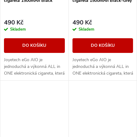
cigareta 1500mAh Black
cigareta 1500mAh Black-Grey
490 Kč
490 Kč
Skladem
Skladem
DO KOŠÍKU
DO KOŠÍKU
Joyetech eGo AIO je
Joyetech eGo AIO je
jednoduchá a výkonná ALL in
jednoduchá a výkonná ALL in
ONE elektronická cigareta, která
ONE elektronická cigareta, která
svými vlastnostmi uspokojí jak
svými vlastnostmi uspokojí jak
úplné začátečníky, tak i zkušené
úplné začátečníky, tak i zkušené
uživatele,...
uživatele,...