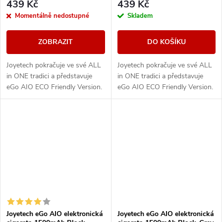
439 Kč
439 Kč
Momentálně nedostupné
Skladem
ZOBRAZIT
DO KOŠÍKU
Joyetech pokračuje ve své ALL
Joyetech pokračuje ve své ALL
in ONE tradici a představuje
in ONE tradici a představuje
eGo AIO ECO Friendly Version.
eGo AIO ECO Friendly Version.
Designově řešené tělo e-
Designově řešené tělo e-
cigarety disponuje vestavěnou
cigarety disponuje vestavěnou
baterii o...
baterii o...
Joyetech eGo AIO elektronická
Joyetech eGo AIO elektronická