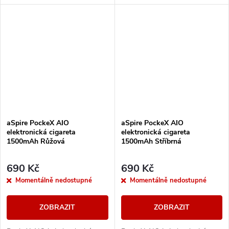
společnosti aSpire. Svými
společnosti aSpire. Svými
vlastnostmi uspokojí jak úplné
vlastnostmi uspokojí jak úplné
začátečníky,...
začátečníky, tak i zkušené...
aSpire PockeX AIO
aSpire PockeX AIO
elektronická cigareta
elektronická cigareta
1500mAh Růžová
1500mAh Stříbrná
690 Kč
690 Kč
Momentálně nedostupné
Momentálně nedostupné
ZOBRAZIT
ZOBRAZIT