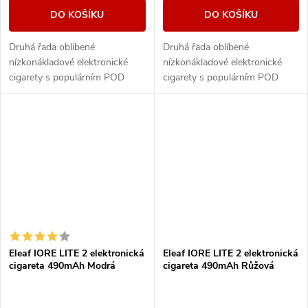
DO KOŠÍKU
DO KOŠÍKU
Druhá řada oblíbené
Druhá řada oblíbené
nízkonákladové elektronické
nízkonákladové elektronické
cigarety s populárním POD
cigarety s populárním POD
systémem od společnosti Eleaf.
systémem od společnosti Eleaf.
Integrovaný monočlánek o
Integrovaný monočlánek o
kapacitě 490mAh disponuje...
kapacitě 490mAh disponuje...
Eleaf IORE LITE 2 elektronická
Eleaf IORE LITE 2 elektronická
cigareta 490mAh Modrá
cigareta 490mAh Růžová