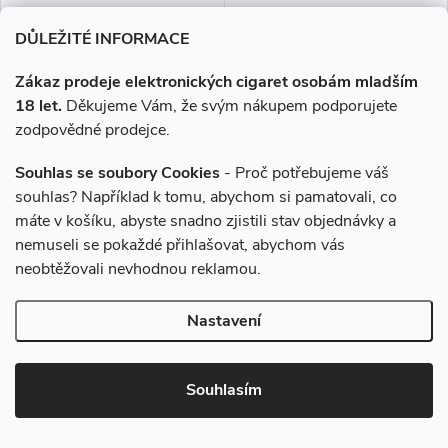
DŮLEŽITÉ INFORMACE
Zákaz prodeje elektronických cigaret osobám mladším
18 let.
Děkujeme Vám, že svým nákupem podporujete
Joyetech eGo AIO elektronická
Joyetech eGo Nano Pod
zodpovědné prodejce.
cigareta 1500mAh Silver
800mAh Black
Souhlas se soubory Cookies
- Proč potřebujeme váš
souhlas? Například k tomu, abychom si pamatovali, co
490 Kč
249 Kč
máte v košíku, abyste snadno zjistili stav objednávky a
Skladem
Skladem
nemuseli se pokaždé přihlašovat, abychom vás
neobtěžovali nevhodnou reklamou.
DO KOŠÍKU
DO KOŠÍKU
Nastavení
Joyetech eGo AIO je
Joyetech eGo Nano je
jednoduchá a výkonná ALL in
kompaktní pod systém s baterií
ONE elektronická cigareta, která
800 mAh, výkonem až 15 W a
Souhlasím
svými vlastnostmi uspokojí jak
2 ml cartridgemi. Nabízí
Novinka
úplné začátečníky, tak i zkušené
jednoduché MTL vapování bez
uživatele,...
tlačítek a s rychlým...