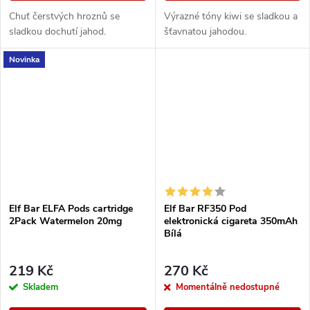
Chuť čerstvých hroznů se
Výrazné tóny kiwi se sladkou a
sladkou dochutí jahod.
šťavnatou jahodou.
Novinka
Elf Bar ELFA Pods cartridge
Elf Bar RF350 Pod
2Pack Watermelon 20mg
elektronická cigareta 350mAh
Bílá
219 Kč
270 Kč
Skladem
Momentálně nedostupné