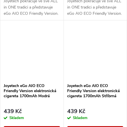
Joyetech pokračuje ve své ALL
Joyetech pokračuje ve své ALL
in ONE tradici a představuje
in ONE tradici a představuje
eGo AIO ECO Friendly Version.
eGo AIO ECO Friendly Version.
Designově řešené tělo e-
Designově řešené tělo e-
cigarety disponuje vestavěnou
cigarety disponuje vestavěnou
baterii o...
baterii o...
Joyetech eGo AIO ECO
Joyetech eGo AIO ECO
Friendly Version elektronická
Friendly Version elektronická
cigareta 1700mAh Modrá
cigareta 1700mAh Stříbrná
439 Kč
439 Kč
Skladem
Skladem