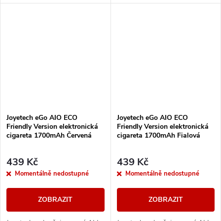
výhodou jsou kompaktní
výhodou jsou kompaktní
rozměry, autentické podání
rozměry, autentické podání
chuti a nízká...
chuti a nízká...
Joyetech eGo AIO ECO
Joyetech eGo AIO ECO
Friendly Version elektronická
Friendly Version elektronická
cigareta 1700mAh Červená
cigareta 1700mAh Fialová
439 Kč
439 Kč
Momentálně nedostupné
Momentálně nedostupné
ZOBRAZIT
ZOBRAZIT