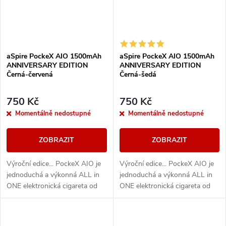
aSpire PockeX AIO 1500mAh
aSpire PockeX AIO 1500mAh
ANNIVERSARY EDITION
ANNIVERSARY EDITION
Černá-červená
Černá-šedá
750 Kč
750 Kč
Momentálně nedostupné
Momentálně nedostupné
ZOBRAZIT
ZOBRAZIT
Výroční edice... PockeX AIO je
Výroční edice... PockeX AIO je
jednoduchá a výkonná ALL in
jednoduchá a výkonná ALL in
ONE elektronická cigareta od
ONE elektronická cigareta od
společnosti aSpire. Svými
společnosti aSpire. Svými
vlastnostmi uspokojí jak úplné
vlastnostmi uspokojí jak úplné
začátečníky,...
začátečníky,...