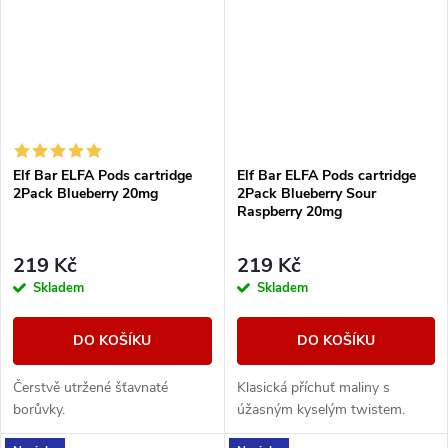
Elf Bar ELFA Pods cartridge
Elf Bar ELFA Pods cartridge
2Pack Blueberry 20mg
2Pack Blueberry Sour
Raspberry 20mg
219 Kč
219 Kč
Skladem
Skladem
DO KOŠÍKU
DO KOŠÍKU
Čerstvě utržené šťavnaté
Klasická příchuť maliny s
borůvky.
úžasným kyselým twistem.