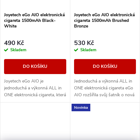
Joyetech eGo AIO elektronická
Joyetech eGo AIO elektronická
cigareta 1500mAh Black-
cigareta 1500mAh Brushed
White
Bronze
490 Kč
530 Kč
Skladem
Skladem
DO KOŠÍKU
DO KOŠÍKU
Joyetech eGo AIO je
Jednoduchá a výkonná ALL in
jednoduchá a výkonná ALL in
ONE elektronická cigareta eGo
ONE elektronická cigareta, která
AIO rozšířila svůj šatník o nová
svými vlastnostmi uspokojí jak
barevná provedení. Nyní se
Novinka
úplné začátečníky, tak i zkušené
Vám nemůže stát, že by
uživatele,...
clearomizer...