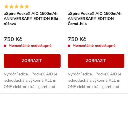
aSpire PockeX AIO 1500mAh
aSpire PockeX AIO 1500mAh
ANNIVERSARY EDITION Bílá-
ANNIVERSARY EDITION
růžová
Černá-bílá
750 Kč
750 Kč
Momentálně nedostupné
Momentálně nedostupné
ZOBRAZIT
ZOBRAZIT
Výroční edice... PockeX AIO je
Výroční edice... PockeX AIO je
jednoduchá a výkonná ALL in
jednoduchá a výkonná ALL in
ONE elektronická cigareta od
ONE elektronická cigareta od
společnosti aSpire. Svými
společnosti aSpire. Svými
vlastnostmi uspokojí jak úplné
vlastnostmi uspokojí jak úplné
začátečníky,...
začátečníky,...