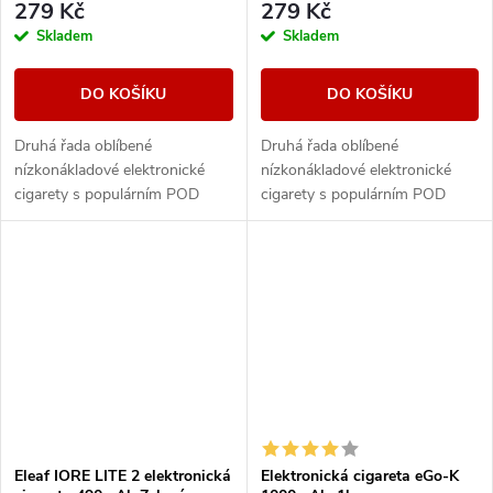
279 Kč
279 Kč
Skladem
Skladem
DO KOŠÍKU
DO KOŠÍKU
Druhá řada oblíbené
Druhá řada oblíbené
nízkonákladové elektronické
nízkonákladové elektronické
cigarety s populárním POD
cigarety s populárním POD
systémem od společnosti Eleaf.
systémem od společnosti Eleaf.
Integrovaný monočlánek o
Integrovaný monočlánek o
kapacitě 490mAh disponuje...
kapacitě 490mAh disponuje...
Eleaf IORE LITE 2 elektronická
Elektronická cigareta eGo-K