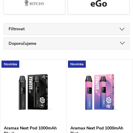
Filtrovat
Ř
Doporučujeme
a
Nejlevnější
V
Novinka
Novinka
Nejdražší
z
ý
Nejprodávanější
e
p
Abecedně
n
i
í
s
Aramax Next Pod 1000mAh
Aramax Next Pod 1000mAh