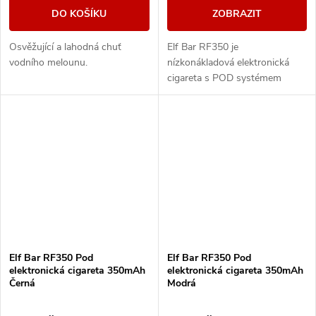
DO KOŠÍKU
ZOBRAZIT
Osvěžující a lahodná chuť
Elf Bar RF350 je
vodního melounu.
nízkonákladová elektronická
cigareta s POD systémem
vážící pouhých 20g a
přizpůsobená pro MTL
vapování. Vestavěná baterie o
kapacitě 350mAh...
Elf Bar RF350 Pod
Elf Bar RF350 Pod
elektronická cigareta 350mAh
elektronická cigareta 350mAh
Černá
Modrá