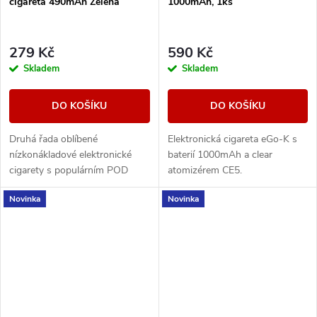
cigareta 490mAh Zelená
1000mAh, 1ks
279 Kč
590 Kč
Skladem
Skladem
DO KOŠÍKU
DO KOŠÍKU
Druhá řada oblíbené
Elektronická cigareta eGo-K s
nízkonákladové elektronické
baterií 1000mAh a clear
cigarety s populárním POD
atomizérem CE5.
systémem od společnosti Eleaf.
Novinka
Novinka
Integrovaný monočlánek o
kapacitě 490mAh disponuje...