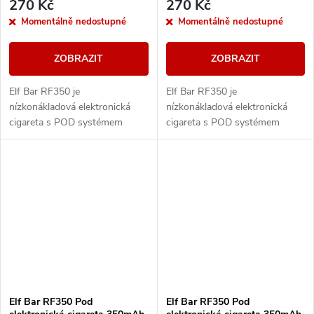
270 Kč
270 Kč
Momentálně nedostupné
Momentálně nedostupné
ZOBRAZIT
ZOBRAZIT
Elf Bar RF350 je
Elf Bar RF350 je
nízkonákladová elektronická
nízkonákladová elektronická
cigareta s POD systémem
cigareta s POD systémem
vážící pouhých 20g a
vážící pouhých 20g a
přizpůsobená pro MTL
přizpůsobená pro MTL
vapování. Vestavěná baterie o
vapování. Vestavěná baterie o
kapacitě 350mAh...
kapacitě 350mAh...
Elf Bar RF350 Pod
Elf Bar RF350 Pod