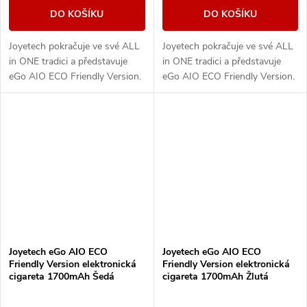
DO KOŠÍKU
DO KOŠÍKU
Joyetech pokračuje ve své ALL
Joyetech pokračuje ve své ALL
in ONE tradici a představuje
in ONE tradici a představuje
eGo AIO ECO Friendly Version.
eGo AIO ECO Friendly Version.
Designově řešené tělo e-
Designově řešené tělo e-
cigarety disponuje vestavěnou
cigarety disponuje vestavěnou
baterii o...
baterii o...
Joyetech eGo AIO ECO
Joyetech eGo AIO ECO
Friendly Version elektronická
Friendly Version elektronická
cigareta 1700mAh Šedá
cigareta 1700mAh Žlutá