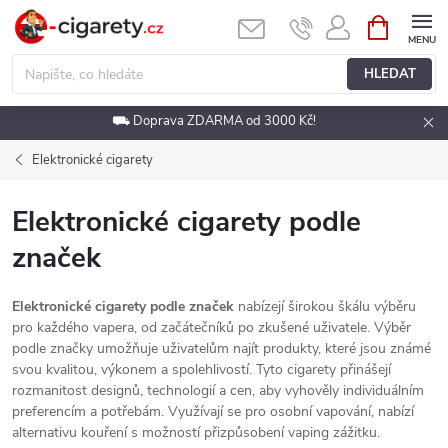
Přejít
NÁKUPNÍ
KOŠÍK
na
obsah
HLEDAT
⛟ Doprava ZDARMA od 3000 Kč!
Elektronické cigarety
Elektronické cigarety podle
značek
Elektronické cigarety podle značek
nabízejí širokou škálu výběru
pro každého vapera, od začátečníků po zkušené uživatele. Výběr
podle značky umožňuje uživatelům najít produkty, které jsou známé
svou kvalitou, výkonem a spolehlivostí. Tyto cigarety přinášejí
rozmanitost designů, technologií a cen, aby vyhověly individuálním
preferencím a potřebám. Využívají se pro osobní vapování, nabízí
alternativu kouření s možností přizpůsobení vaping zážitku.