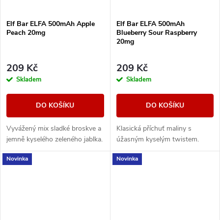
Elf Bar ELFA 500mAh Apple
Elf Bar ELFA 500mAh
Peach 20mg
Blueberry Sour Raspberry
20mg
209 Kč
209 Kč
Skladem
Skladem
DO KOŠÍKU
DO KOŠÍKU
Vyvážený mix sladké broskve a
Klasická příchuť maliny s
jemně kyselého zeleného jablka.
úžasným kyselým twistem.
Novinka
Novinka