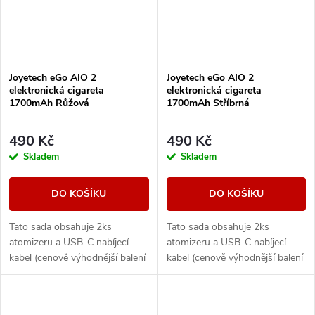
Joyetech eGo AIO 2
Joyetech eGo AIO 2
elektronická cigareta
elektronická cigareta
1700mAh Růžová
1700mAh Stříbrná
490 Kč
490 Kč
Skladem
Skladem
DO KOŠÍKU
DO KOŠÍKU
Tato sada obsahuje 2ks
Tato sada obsahuje 2ks
atomizeru a USB-C nabíjecí
atomizeru a USB-C nabíjecí
kabel (cenově výhodnější balení
kabel (cenově výhodnější balení
oproti základní verzi). Ikona
oproti základní verzi). Ikona
elektronických cigaret All in
elektronických cigaret All in
One (AIO) od...
One (AIO) od...