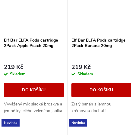
Elf Bar ELFA Pods cartridge
Elf Bar ELFA Pods cartridge
2Pack Apple Peach 20mg
2Pack Banana 20mg
219 Kč
219 Kč
Skladem
Skladem
DO KOŠÍKU
DO KOŠÍKU
Vyvážený mix sladké broskve a
Zralý banán s jemnou
jemně kyselého zeleného jablka.
krémovou dochutí.
Novinka
Novinka