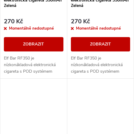
elektronická cigareta 350mAh
elektronická cigareta 350mAh
Zelená
Zelená
270 Kč
270 Kč
Momentálně nedostupné
Momentálně nedostupné
ZOBRAZIT
ZOBRAZIT
Elf Bar RF350 je
Elf Bar RF350 je
nízkonákladová elektronická
nízkonákladová elektronická
cigareta s POD systémem
cigareta s POD systémem
vážící pouhých 20g a
vážící pouhých 20g a
přizpůsobená pro MTL
přizpůsobená pro MTL
vapování. Vestavěná baterie o
vapování. Vestavěná baterie o
kapacitě 350mAh...
kapacitě 350mAh...