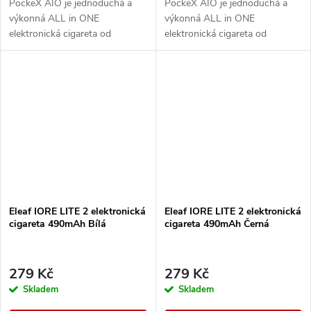
PockeX AIO je jednoduchá a
PockeX AIO je jednoduchá a
výkonná ALL in ONE
výkonná ALL in ONE
elektronická cigareta od
elektronická cigareta od
společnosti aSpire. Svými
společnosti aSpire. Svými
vlastnostmi uspokojí jak úplné
vlastnostmi uspokojí jak úplné
začátečníky, tak i zkušené...
začátečníky, tak i zkušené...
Eleaf IORE LITE 2 elektronická
Eleaf IORE LITE 2 elektronická
cigareta 490mAh Bílá
cigareta 490mAh Černá
279 Kč
279 Kč
Skladem
Skladem