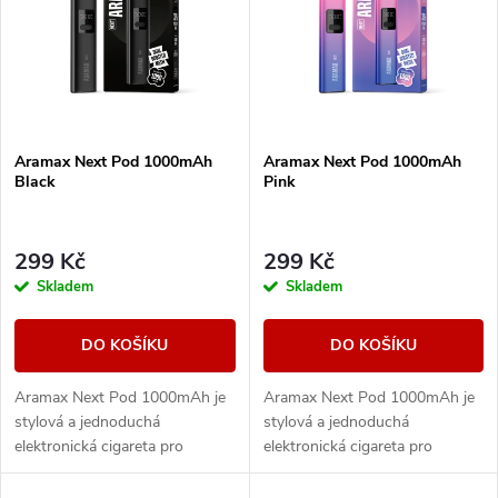
e
p
Abecedně
n
i
í
s
Aramax Next Pod 1000mAh
Aramax Next Pod 1000mAh
p
Black
Pink
p
r
r
299 Kč
299 Kč
o
Skladem
Skladem
o
d
DO KOŠÍKU
DO KOŠÍKU
d
u
Aramax Next Pod 1000mAh je
Aramax Next Pod 1000mAh je
u
stylová a jednoduchá
stylová a jednoduchá
k
elektronická cigareta pro
elektronická cigareta pro
k
každodenní vapování bez
každodenní vapování bez
složitostí. Nabízí dlouhou výdrž
složitostí. Nabízí dlouhou výdrž