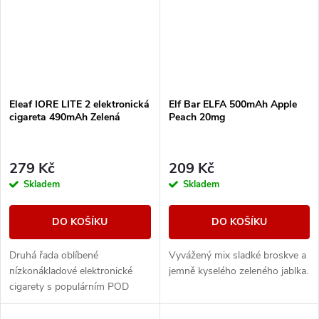
Eleaf IORE LITE 2 elektronická
Elf Bar ELFA 500mAh Apple
cigareta 490mAh Zelená
Peach 20mg
279 Kč
209 Kč
Skladem
Skladem
DO KOŠÍKU
DO KOŠÍKU
Druhá řada oblíbené
Vyvážený mix sladké broskve a
nízkonákladové elektronické
jemně kyselého zeleného jablka.
cigarety s populárním POD
systémem od společnosti Eleaf.
Integrovaný monočlánek o