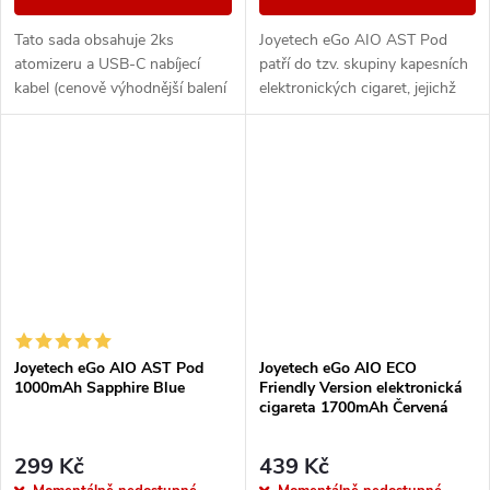
Tato sada obsahuje 2ks
Joyetech eGo AIO AST Pod
atomizeru a USB-C nabíjecí
patří do tzv. skupiny kapesních
kabel (cenově výhodnější balení
elektronických cigaret, jejichž
oproti základní verzi). Ikona
výhodou jsou kompaktní
elektronických cigaret All in
rozměry, autentické podání
One (AIO) od...
chuti a nízká...
Joyetech eGo AIO AST Pod
Joyetech eGo AIO ECO
1000mAh Sapphire Blue
Friendly Version elektronická
cigareta 1700mAh Červená
299 Kč
439 Kč