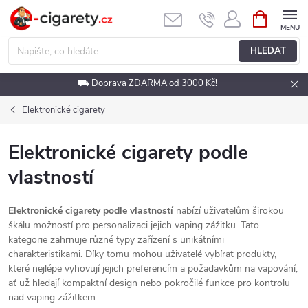
Přejít
NÁKUPNÍ
KOŠÍK
na
obsah
HLEDAT
⛟ Doprava ZDARMA od 3000 Kč!
Elektronické cigarety
Elektronické cigarety podle
vlastností
Elektronické cigarety podle vlastností
nabízí uživatelům širokou
škálu možností pro personalizaci jejich vaping zážitku. Tato
kategorie zahrnuje různé typy zařízení s unikátními
charakteristikami. Díky tomu mohou uživatelé vybírat produkty,
které nejlépe vyhovují jejich preferencím a požadavkům na vapování,
ať už hledají kompaktní design nebo pokročilé funkce pro kontrolu
nad vaping zážitkem.