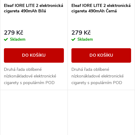
Eleaf IORE LITE 2 elektronická
Eleaf IORE LITE 2 elektronická
cigareta 490mAh Bílá
cigareta 490mAh Černá
279 Kč
279 Kč
Skladem
Skladem
DO KOŠÍKU
DO KOŠÍKU
Druhá řada oblíbené
Druhá řada oblíbené
nízkonákladové elektronické
nízkonákladové elektronické
cigarety s populárním POD
cigarety s populárním POD
systémem od společnosti Eleaf.
systémem od společnosti Eleaf.
Integrovaný monočlánek o
Integrovaný monočlánek o
kapacitě 490mAh disponuje...
kapacitě 490mAh disponuje...