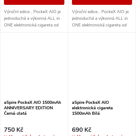
Výroční edice... PockeX AIO je
Výroční edice... PockeX AIO je
jednoduchá a výkonná ALL in
jednoduchá a výkonná ALL in
ONE elektronická cigareta od
ONE elektronická cigareta od
společnosti aSpire. Svými
společnosti aSpire. Svými
vlastnostmi uspokojí jak úplné
vlastnostmi uspokojí jak úplné
začátečníky,...
začátečníky,...
aSpire PockeX AIO 1500mAh
aSpire PockeX AIO
ANNIVERSARY EDITION
elektronická cigareta
Černá-zlatá
1500mAh Bílá
750 Kč
690 Kč