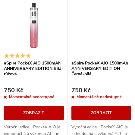
t
baterie, pohodlné...
baterie, pohodlné...
t
ů
ů
aSpire PockeX AIO 1500mAh
aSpire PockeX AIO 1500mAh
ANNIVERSARY EDITION Bílá-
ANNIVERSARY EDITION
růžová
Černá-bílá
750 Kč
750 Kč
Momentálně nedostupné
Momentálně nedostupné
ZOBRAZIT
ZOBRAZIT
Výroční edice... PockeX AIO je
Výroční edice... PockeX AIO je
jednoduchá a výkonná ALL in
jednoduchá a výkonná ALL in