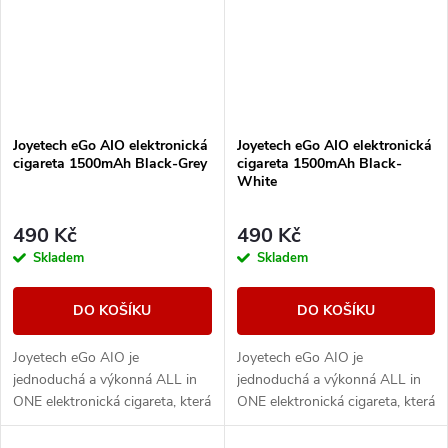
Joyetech eGo AIO elektronická
Joyetech eGo AIO elektronická
cigareta 1500mAh Black-Grey
cigareta 1500mAh Black-
White
490 Kč
490 Kč
Skladem
Skladem
DO KOŠÍKU
DO KOŠÍKU
Joyetech eGo AIO je
Joyetech eGo AIO je
jednoduchá a výkonná ALL in
jednoduchá a výkonná ALL in
ONE elektronická cigareta, která
ONE elektronická cigareta, která
svými vlastnostmi uspokojí jak
svými vlastnostmi uspokojí jak
úplné začátečníky, tak i zkušené
úplné začátečníky, tak i zkušené