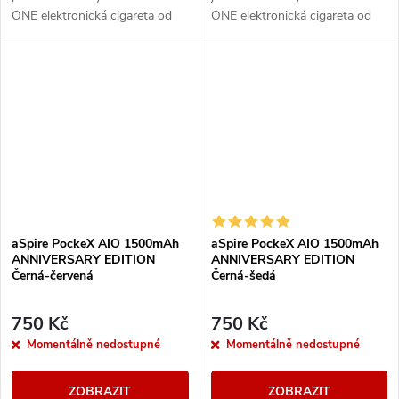
ONE elektronická cigareta od
ONE elektronická cigareta od
společnosti aSpire. Svými
společnosti aSpire. Svými
vlastnostmi uspokojí jak úplné
vlastnostmi uspokojí jak úplné
začátečníky,...
začátečníky,...
aSpire PockeX AIO 1500mAh
aSpire PockeX AIO 1500mAh
ANNIVERSARY EDITION
ANNIVERSARY EDITION
Černá-červená
Černá-šedá
750 Kč
750 Kč
Momentálně nedostupné
Momentálně nedostupné
ZOBRAZIT
ZOBRAZIT