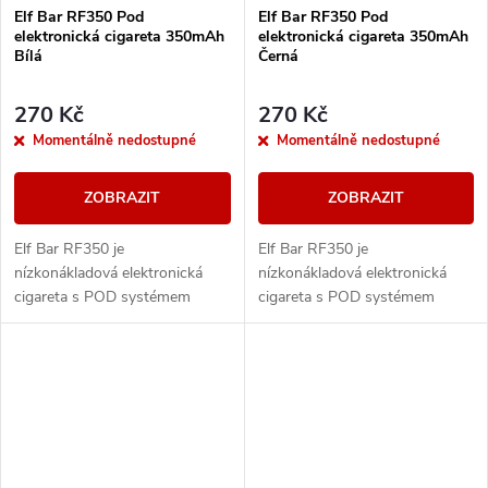
Elf Bar RF350 Pod
Elf Bar RF350 Pod
elektronická cigareta 350mAh
elektronická cigareta 350mAh
Bílá
Černá
270 Kč
270 Kč
Momentálně nedostupné
Momentálně nedostupné
ZOBRAZIT
ZOBRAZIT
Elf Bar RF350 je
Elf Bar RF350 je
nízkonákladová elektronická
nízkonákladová elektronická
cigareta s POD systémem
cigareta s POD systémem
vážící pouhých 20g a
vážící pouhých 20g a
přizpůsobená pro MTL
přizpůsobená pro MTL
vapování. Vestavěná baterie o
vapování. Vestavěná baterie o
kapacitě 350mAh...
kapacitě 350mAh...