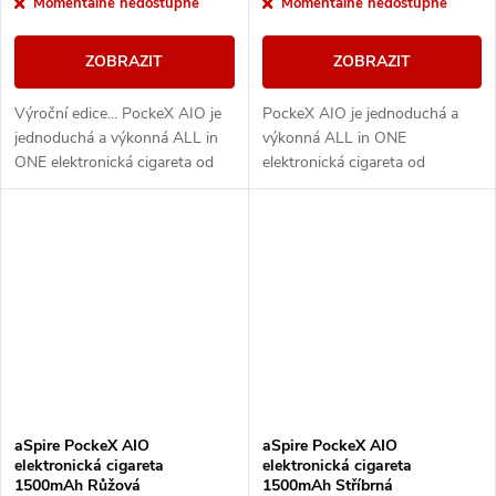
Momentálně nedostupné
Momentálně nedostupné
ZOBRAZIT
ZOBRAZIT
Výroční edice... PockeX AIO je
PockeX AIO je jednoduchá a
jednoduchá a výkonná ALL in
výkonná ALL in ONE
ONE elektronická cigareta od
elektronická cigareta od
společnosti aSpire. Svými
společnosti aSpire. Svými
vlastnostmi uspokojí jak úplné
vlastnostmi uspokojí jak úplné
začátečníky,...
začátečníky, tak i zkušené...
aSpire PockeX AIO
aSpire PockeX AIO
elektronická cigareta
elektronická cigareta
1500mAh Růžová
1500mAh Stříbrná