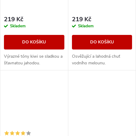
219 Kč
219 Kč
Skladem
Skladem
DO KOŠÍKU
DO KOŠÍKU
Výrazné tóny kiwi se sladkou a
Osvěžující a lahodná chuť
šťavnatou jahodou.
vodního melounu.