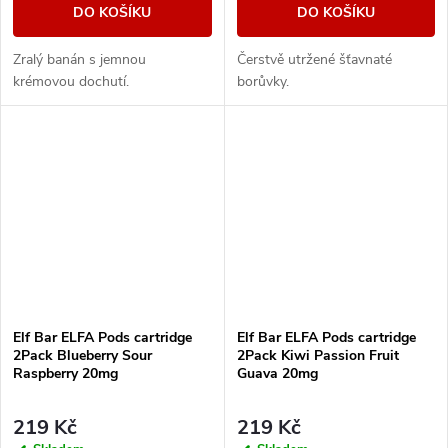
DO KOŠÍKU
DO KOŠÍKU
Zralý banán s jemnou
Čerstvě utržené šťavnaté
krémovou dochutí.
borůvky.
Elf Bar ELFA Pods cartridge
Elf Bar ELFA Pods cartridge
2Pack Blueberry Sour
2Pack Kiwi Passion Fruit
Raspberry 20mg
Guava 20mg
219 Kč
219 Kč