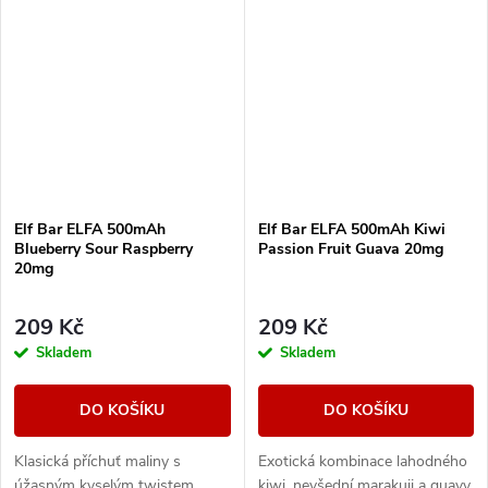
kapacitě 490mAh disponuje...
Elf Bar ELFA 500mAh
Elf Bar ELFA 500mAh Kiwi
Blueberry Sour Raspberry
Passion Fruit Guava 20mg
20mg
209 Kč
209 Kč
Skladem
Skladem
DO KOŠÍKU
DO KOŠÍKU
Klasická příchuť maliny s
Exotická kombinace lahodného
úžasným kyselým twistem.
kiwi, nevšední marakuji a guavy.