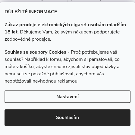
AIO rozšířila svůj šatník o nová
ONE elektronická cigareta, která
DŮLEŽITÉ INFORMACE
barevná provedení. Nyní se
svými vlastnostmi uspokojí jak
Vám nemůže stát, že by
úplné začátečníky, tak i zkušené
Zákaz prodeje elektronických cigaret osobám mladším
clearomizer...
uživatele,...
18 let.
Děkujeme Vám, že svým nákupem podporujete
zodpovědné prodejce.
Souhlas se soubory Cookies
- Proč potřebujeme váš
souhlas? Například k tomu, abychom si pamatovali, co
máte v košíku, abyste snadno zjistili stav objednávky a
nemuseli se pokaždé přihlašovat, abychom vás
neobtěžovali nevhodnou reklamou.
Joyetech eGo Nano Pod
Joyetech eGo Nano Pod
800mAh Black
800mAh Blue Green Gradient
Nastavení
249 Kč
249 Kč
Skladem
Skladem
Souhlasím
DO KOŠÍKU
DO KOŠÍKU