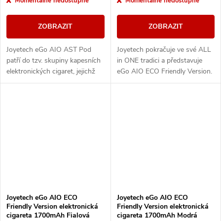
Momentálně nedostupné
Momentálně nedostupné
ZOBRAZIT
ZOBRAZIT
Joyetech eGo AIO AST Pod
Joyetech pokračuje ve své ALL
patří do tzv. skupiny kapesních
in ONE tradici a představuje
elektronických cigaret, jejichž
eGo AIO ECO Friendly Version.
výhodou jsou kompaktní
Designově řešené tělo e-
rozměry, autentické podání
cigarety disponuje vestavěnou
chuti a nízká...
baterii o...
Joyetech eGo AIO ECO
Joyetech eGo AIO ECO
Friendly Version elektronická
Friendly Version elektronická
cigareta 1700mAh Fialová
cigareta 1700mAh Modrá