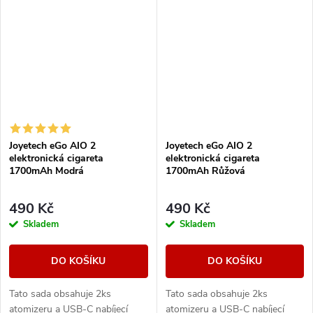
vapování. Vestavěná baterie o
One (AIO) od...
kapacitě 350mAh...
Joyetech eGo AIO 2
Joyetech eGo AIO 2
elektronická cigareta
elektronická cigareta
1700mAh Modrá
1700mAh Růžová
490 Kč
490 Kč
Skladem
Skladem
DO KOŠÍKU
DO KOŠÍKU
Tato sada obsahuje 2ks
Tato sada obsahuje 2ks
atomizeru a USB-C nabíjecí
atomizeru a USB-C nabíjecí