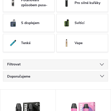
Potahování
Pro silné kuřáky
způsobem pusa-
plice
S displejem
Svítící
Tenké
Vape
Filtrovat
Ř
Doporučujeme
a
Nejlevnější
V
Nejdražší
z
ý
Nejprodávanější