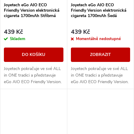
Joyetech eGo AIO ECO
Joyetech eGo AIO ECO
Friendly Version elektronická
Friendly Version elektronická
cigareta 1700mAh Stříbrná
cigareta 1700mAh Šedá
439 Kč
439 Kč
Skladem
Momentálně nedostupné
DO KOŠÍKU
ZOBRAZIT
Joyetech pokračuje ve své ALL
Joyetech pokračuje ve své ALL
in ONE tradici a představuje
in ONE tradici a představuje
eGo AIO ECO Friendly Version.
eGo AIO ECO Friendly Version.
Designově řešené tělo e-
Designově řešené tělo e-
cigarety disponuje vestavěnou
cigarety disponuje vestavěnou
baterii o...
baterii o...