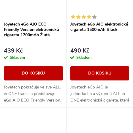
Joyetech eGo AIO ECO
Joyetech eGo AIO elektronická
Friendly Version elektronická
cigareta 1500mAh Black
cigareta 1700mAh Žlutá
439 Kč
490 Kč
Skladem
Skladem
DO KOŠÍKU
DO KOŠÍKU
Joyetech pokračuje ve své ALL
Joyetech eGo AIO je
in ONE tradici a představuje
jednoduchá a výkonná ALL in
eGo AIO ECO Friendly Version.
ONE elektronická cigareta, která
Designově řešené tělo e-
svými vlastnostmi uspokojí jak
cigarety disponuje vestavěnou
úplné začátečníky, tak i zkušené
baterii o...
uživatele,...