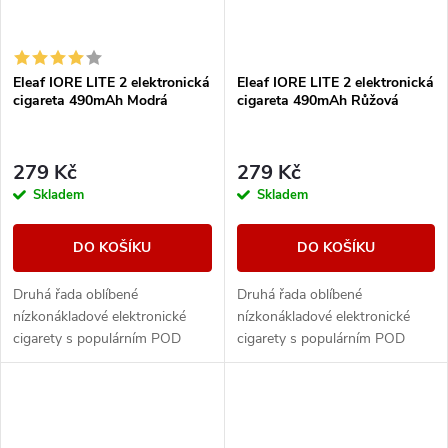
Eleaf IORE LITE 2 elektronická
Eleaf IORE LITE 2 elektronická
cigareta 490mAh Modrá
cigareta 490mAh Růžová
279 Kč
279 Kč
Skladem
Skladem
DO KOŠÍKU
DO KOŠÍKU
Druhá řada oblíbené
Druhá řada oblíbené
nízkonákladové elektronické
nízkonákladové elektronické
cigarety s populárním POD
cigarety s populárním POD
systémem od společnosti Eleaf.
systémem od společnosti Eleaf.
Integrovaný monočlánek o
Integrovaný monočlánek o
kapacitě 490mAh disponuje...
kapacitě 490mAh disponuje...