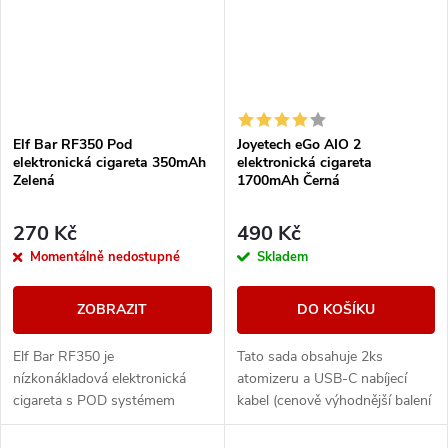
Elf Bar RF350 Pod
Joyetech eGo AIO 2
elektronická cigareta 350mAh
elektronická cigareta
Zelená
1700mAh Černá
270 Kč
490 Kč
Momentálně nedostupné
Skladem
ZOBRAZIT
DO KOŠÍKU
Elf Bar RF350 je
Tato sada obsahuje 2ks
nízkonákladová elektronická
atomizeru a USB-C nabíjecí
cigareta s POD systémem
kabel (cenově výhodnější balení
vážící pouhých 20g a
oproti základní verzi). Ikona
přizpůsobená pro MTL
elektronických cigaret All in