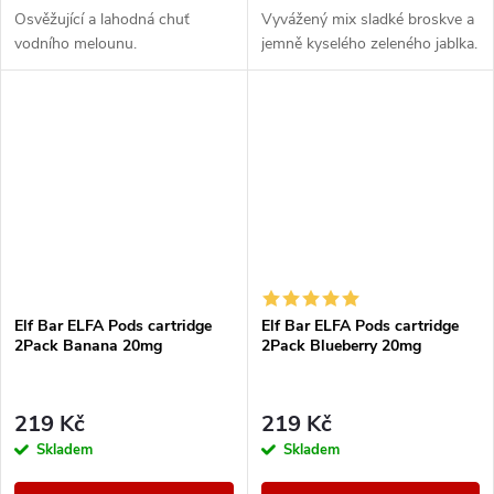
Osvěžující a lahodná chuť
Vyvážený mix sladké broskve a
vodního melounu.
jemně kyselého zeleného jablka.
Elf Bar ELFA Pods cartridge
Elf Bar ELFA Pods cartridge
2Pack Banana 20mg
2Pack Blueberry 20mg
219 Kč
219 Kč
Skladem
Skladem