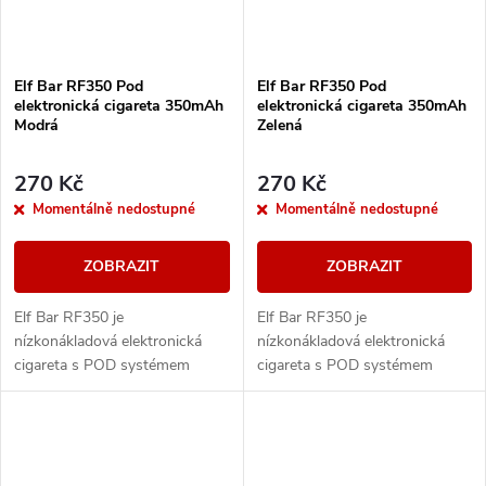
Elf Bar RF350 Pod
Elf Bar RF350 Pod
elektronická cigareta 350mAh
elektronická cigareta 350mAh
Modrá
Zelená
270 Kč
270 Kč
Momentálně nedostupné
Momentálně nedostupné
ZOBRAZIT
ZOBRAZIT
Elf Bar RF350 je
Elf Bar RF350 je
nízkonákladová elektronická
nízkonákladová elektronická
cigareta s POD systémem
cigareta s POD systémem
vážící pouhých 20g a
vážící pouhých 20g a
přizpůsobená pro MTL
přizpůsobená pro MTL
vapování. Vestavěná baterie o
vapování. Vestavěná baterie o
kapacitě 350mAh...
kapacitě 350mAh...