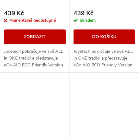
439 Kč
439 Kč
Momentálně nedostupné
Skladem
ZOBRAZIT
DO KOŠÍKU
Joyetech pokračuje ve své ALL
Joyetech pokračuje ve své ALL
in ONE tradici a představuje
in ONE tradici a představuje
eGo AIO ECO Friendly Version.
eGo AIO ECO Friendly Version.
Designově řešené tělo e-
Designově řešené tělo e-
cigarety disponuje vestavěnou
cigarety disponuje vestavěnou
baterii o...
baterii o...