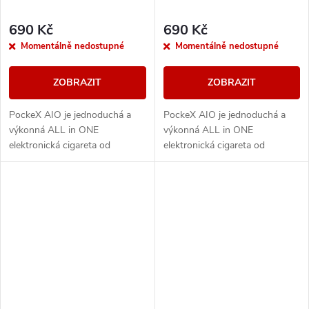
690 Kč
690 Kč
Momentálně nedostupné
Momentálně nedostupné
ZOBRAZIT
ZOBRAZIT
PockeX AIO je jednoduchá a
PockeX AIO je jednoduchá a
výkonná ALL in ONE
výkonná ALL in ONE
elektronická cigareta od
elektronická cigareta od
společnosti aSpire. Svými
společnosti aSpire. Svými
vlastnostmi uspokojí jak úplné
vlastnostmi uspokojí jak úplné
začátečníky, tak i zkušené...
začátečníky, tak i zkušené...