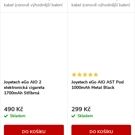
kabel (cenově výhodnější balení
kabel (cenově výhodnější balení
oproti základní verzi). Ikona
oproti základní verzi). Ikona
elektronických cigaret All in
elektronických cigaret All in
One (AIO) od...
One (AIO) od...
Joyetech eGo AIO 2
Joyetech eGo AIO AST Pod
elektronická cigareta
1000mAh Metal Black
1700mAh Stříbrná
490 Kč
299 Kč
Skladem
Skladem
DO KOŠÍKU
DO KOŠÍKU