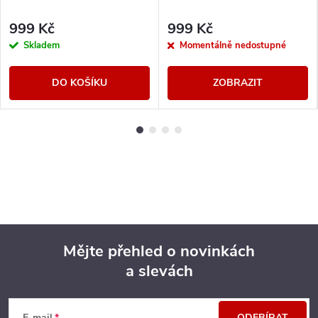
999 Kč
999 Kč
Skladem
Momentálně nedostupné
DO KOŠÍKU
ZOBRAZIT
Mějte přehled o novinkách
a slevách
Z
E-mail
ODEBÍRAT