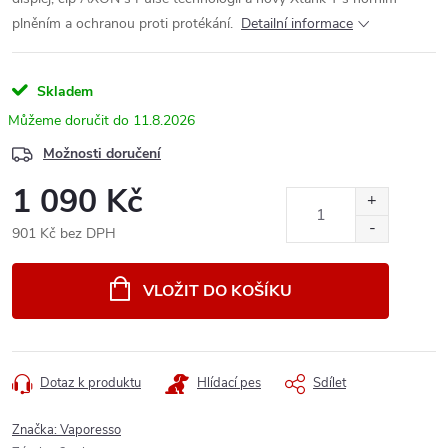
plněním a ochranou proti protékání.
Detailní informace
Skladem
11.8.2026
Možnosti doručení
1 090 Kč
901 Kč bez DPH
Měrná
cena:
VLOŽIT DO KOŠÍKU
Dotaz k produktu
Hlídací pes
Sdílet
Značka:
Vaporesso