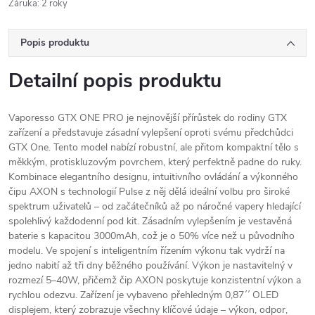
Záruka
:
2 roky
Popis produktu
Detailní popis produktu
Vaporesso GTX ONE PRO je nejnovější přírůstek do rodiny GTX
zařízení a představuje zásadní vylepšení oproti svému předchůdci
GTX One. Tento model nabízí robustní, ale přitom kompaktní tělo s
měkkým, protiskluzovým povrchem, který perfektně padne do ruky.
Kombinace elegantního designu, intuitivního ovládání a výkonného
čipu AXON s technologií Pulse z něj dělá ideální volbu pro široké
spektrum uživatelů – od začátečníků až po náročné vapery hledající
spolehlivý každodenní pod kit. Zásadním vylepšením je vestavěná
baterie s kapacitou 3000mAh, což je o 50% více než u původního
modelu. Ve spojení s inteligentním řízením výkonu tak vydrží na
jedno nabití až tři dny běžného používání. Výkon je nastavitelný v
rozmezí 5–40W, přičemž čip AXON poskytuje konzistentní výkon a
rychlou odezvu. Zařízení je vybaveno přehledným 0,87´´ OLED
displejem, který zobrazuje všechny klíčové údaje – výkon, odpor,