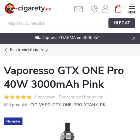
Přejít
NÁKUPNÍ
KOŠÍK
na
obsah
HLEDAT
⛟ Doprava ZDARMA od 3000 Kč!
Elektronické cigarety
Vaporesso GTX ONE Pro
40W 3000mAh Pink
Podrobnosti hodnocení
1 hodnocení
Kód produktu:
CIG-VAPO-GTX-ONE-PRO-XTANK-PK
Novinka