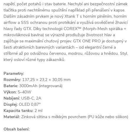
napětí, počet potahů i stav baterie. Nechybí ani bezpečnostní zámek
tlačítka proti nechtěnému spuštění například při přenášení v kapse.
Dalším zásadním prvkem je nový Xtank T s horním plněním, horním
airflow a SSS ochranou proti protékání a využívá osvědčené žhavicí
hlavy řady GTX. Díky technologii COREX™ (Morph-Mesh spirálka +
mikrovláknová bavlna) se výrazně prodlužuje životnost hlav a
zajišťuje se maximální chuťový projev. GTX ONE PRO je dostupný v
šesti atraktivních barevných variantách – od elegantní černé a
stříbrné až po odvážnou červenou, modrou, růžovou a hnědou. Styl,
který osloví různé typy zákazníků.
Parametry:
Rozměry:
137,25 × 23,2 × 30,05 mm
Baterie:
3000mAh (integrovaná)
Výkon:
5–40W
Nabíjení:
USB-C, 2A
Displej:
OLED 0,87"
Kapacita tanku:
2 ml
Materiál:
Zinková slitina s měkkým povrchem (PU kůže nebo silikon)
Obsah balení: