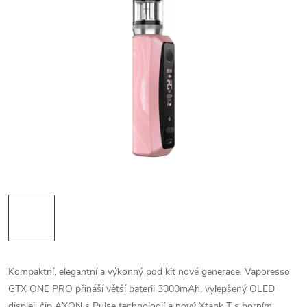
Kompaktní, elegantní a výkonný pod kit nové generace. Vaporesso
GTX ONE PRO přináší větší baterii 3000mAh, vylepšený OLED
displej, čip AXON s Pulse technologií a nový Xtank T s horním