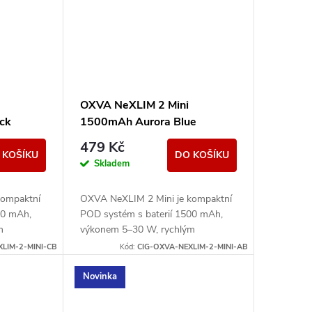
OXVA NeXLIM 2 Mini
ck
1500mAh Aurora Blue
479 Kč
 KOŠÍKU
DO KOŠÍKU
Skladem
kompaktní
OXVA NeXLIM 2 Mini je kompaktní
00 mAh,
POD systém s baterií 1500 mAh,
m
výkonem 5–30 W, rychlým
cartridgí
nabíjením USB-C 5V/2A a cartridgí
LIM-2-MINI-CB
Kód:
CIG-OXVA-NEXLIM-2-MINI-AB
Nabízí
UNITECH 3.0 Dual Mesh. Nabízí
režimy...
Novinka