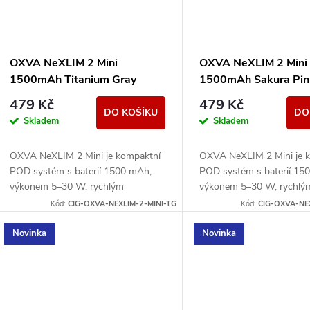
OXVA NeXLIM 2 Mini
OXVA NeXLIM 2 Mini
1500mAh Titanium Gray
1500mAh Sakura Pin
479 Kč
479 Kč
DO KOŠÍKU
DO
Skladem
Skladem
OXVA NeXLIM 2 Mini je kompaktní
OXVA NeXLIM 2 Mini je 
POD systém s baterií 1500 mAh,
POD systém s baterií 15
výkonem 5–30 W, rychlým
výkonem 5–30 W, rychlý
nabíjením USB-C 5V/2A a cartridgí
nabíjením USB-C 5V/2A a 
Kód:
CIG-OXVA-NEXLIM-2-MINI-TG
Kód:
CIG-OXVA-NE
UNITECH 3.0 Dual Mesh. Nabízí
UNITECH 3.0 Dual Mesh. 
režimy...
režimy...
Novinka
Novinka