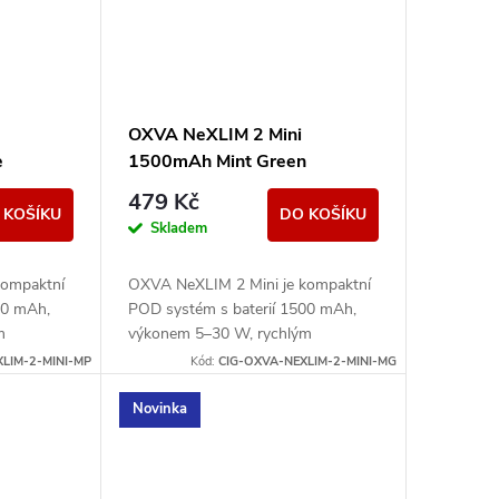
OXVA NeXLIM 2 Mini
e
1500mAh Mint Green
479 Kč
 KOŠÍKU
DO KOŠÍKU
Skladem
kompaktní
OXVA NeXLIM 2 Mini je kompaktní
00 mAh,
POD systém s baterií 1500 mAh,
m
výkonem 5–30 W, rychlým
cartridgí
nabíjením USB-C 5V/2A a cartridgí
LIM-2-MINI-MP
Kód:
CIG-OXVA-NEXLIM-2-MINI-MG
Nabízí
UNITECH 3.0 Dual Mesh. Nabízí
režimy...
Novinka