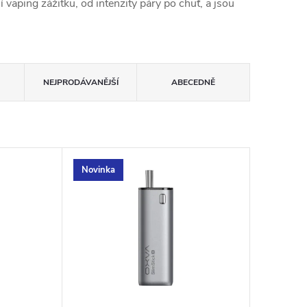
vaping zážitku, od intenzity páry po chuť, a jsou
NEJPRODÁVANĚJŠÍ
ABECEDNĚ
Novinka