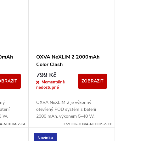
00mAh
OXVA NeXLIM 2 2000mAh
Color Clash
799 Kč
OBRAZIT
ZOBRAZIT
Momentálně
nedostupné
nný
OXVA NeXLIM 2 je výkonný
terií
otevřený POD systém s baterií
0 W,
2000 mAh, výkonem 5–40 W,
 a
rychlým nabíjením 5V/3A a
A-NEXLIM-2-GL
Kód:
CIG-OXVA-NEXLIM-2-CC
 s
cartridgemi UNITECH 3.0 s
technologií Dual Mesh....
Novinka