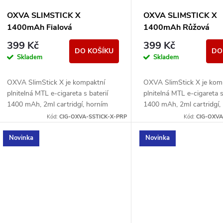
r
p
OXVA SLIMSTICK X
OXVA SLIMSTICK X
o
1400mAh Fialová
1400mAh Růžová
r
399 Kč
399 Kč
d
DO KOŠÍKU
DO
Skladem
Skladem
o
u
OXVA SlimStick X je kompaktní
OXVA SlimStick X je kom
d
plnitelná MTL e-cigareta s baterií
plnitelná MTL e-cigareta s
k
1400 mAh, 2ml cartridgí, horním
1400 mAh, 2ml cartridgí,
u
plněním a jednoduchým ovládáním.
plněním a jednoduchým o
Kód:
CIG-OXVA-SSTICK-X-PRP
Kód:
CIG-OXVA
t
k
Novinka
Novinka
ů
t
ů