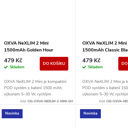
OXVA NeXLIM 2 Mini
OXVA NeXLIM 2 Mini
1500mAh Golden Hour
1500mAh Classic Bla
479 Kč
479 Kč
DO KOŠÍKU
DO
Skladem
Skladem
OXVA NeXLIM 2 Mini je kompaktní
OXVA NeXLIM 2 Mini je 
POD systém s baterií 1500 mAh,
POD systém s baterií 15
výkonem 5–30 W, rychlým
výkonem 5–30 W, rychlý
nabíjením USB-C 5V/2A a cartridgí
nabíjením USB-C 5V/2A a 
Kód:
CIG-OXVA-NEXLIM-2-MINI-GH
Kód:
CIG-OXVA-NEX
UNITECH 3.0 Dual Mesh. Nabízí
UNITECH 3.0 Dual Mesh. 
režimy...
režimy...
Novinka
Novinka