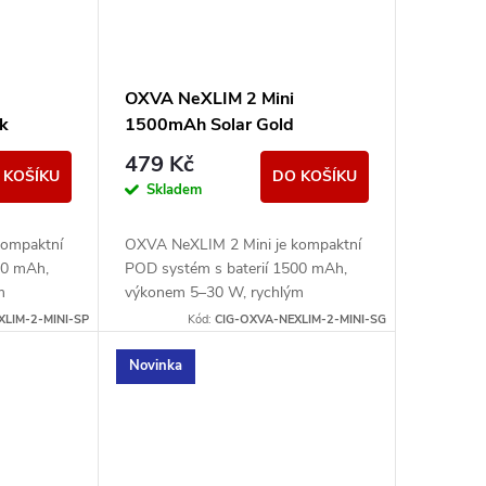
OXVA NeXLIM 2 Mini
k
1500mAh Solar Gold
479 Kč
 KOŠÍKU
DO KOŠÍKU
Skladem
kompaktní
OXVA NeXLIM 2 Mini je kompaktní
00 mAh,
POD systém s baterií 1500 mAh,
m
výkonem 5–30 W, rychlým
cartridgí
nabíjením USB-C 5V/2A a cartridgí
XLIM-2-MINI-SP
Kód:
CIG-OXVA-NEXLIM-2-MINI-SG
Nabízí
UNITECH 3.0 Dual Mesh. Nabízí
režimy...
Novinka