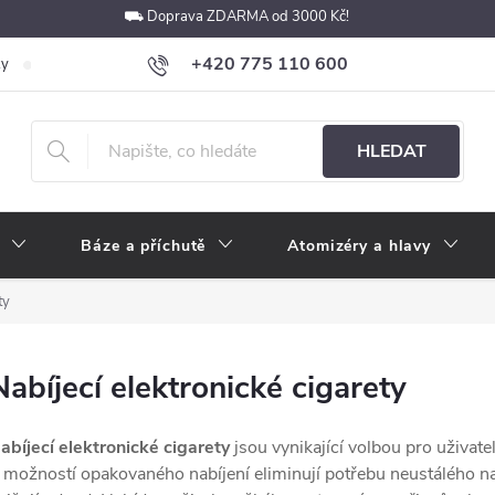
⛟ Doprava ZDARMA od 3000 Kč!
+420 775 110 600
ky
Podmínky ochrany osobních údajů
Velkoobchod
Pokyny k p
obchod@e-cigarety.cz
HLEDAT
Báze a příchutě
Atomizéry a hlavy
ty
Nabíjecí elektronické cigarety
abíjecí elektronické cigarety
jsou vynikající volbou pro uživatel
 možností opakovaného nabíjení eliminují potřebu neustálého na