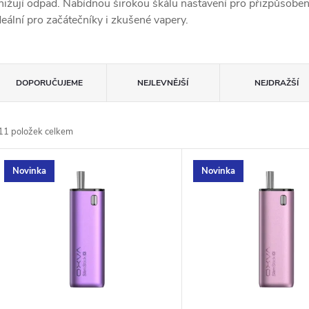
nižují odpad. Nabídnou širokou škálu nastavení pro přizpůsobení 
deální pro začátečníky i zkušené vapery.
Ř
DOPORUČUJEME
NEJLEVNĚJŠÍ
NEJDRAŽŠÍ
a
11
položek celkem
z
V
Novinka
Novinka
e
ý
n
p
p
s