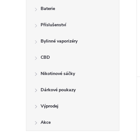
n
Baterie
e
Příslušenství
l
Bylinné vaporizéry
CBD
Nikotinové sáčky
Dárkové poukazy
Výprodej
Akce