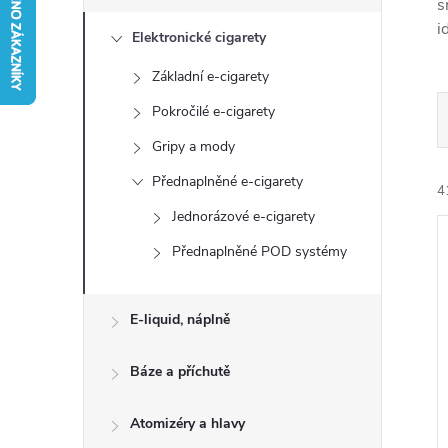
s
s
i
Elektronické cigarety
t
Základní e-cigarety
r
Pokročilé e-cigarety
a
Gripy a mody
Přednaplněné e-cigarety
n
4
Jednorázové e-cigarety
n
Přednaplněné POD systémy
í
E-liquid, náplně
p
í
Báze a příchutě
i
a
Atomizéry a hlavy