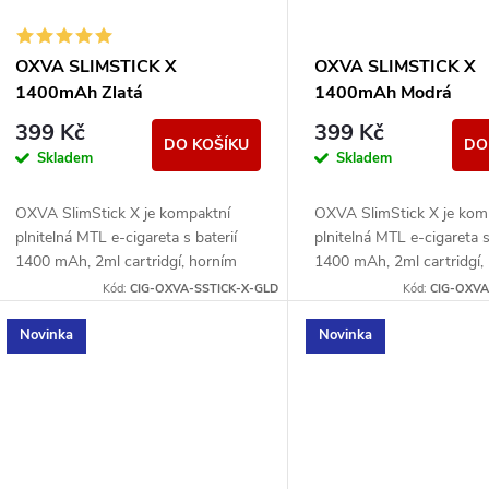
OXVA SLIMSTICK X
OXVA SLIMSTICK X
1400mAh Zlatá
1400mAh Modrá
399 Kč
399 Kč
DO KOŠÍKU
DO
Skladem
Skladem
OXVA SlimStick X je kompaktní
OXVA SlimStick X je kom
plnitelná MTL e-cigareta s baterií
plnitelná MTL e-cigareta s
1400 mAh, 2ml cartridgí, horním
1400 mAh, 2ml cartridgí,
plněním a jednoduchým ovládáním.
plněním a jednoduchým o
Kód:
CIG-OXVA-SSTICK-X-GLD
Kód:
CIG-OXVA
Novinka
Novinka