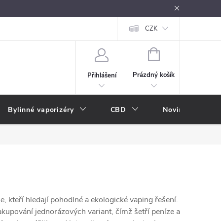
oužívání
Návody k použití
Vše o e-kouření
CZK
Nákupní rádce
NÁKUPNÍ
KOŠÍK
Prázdný košík
Přihlášení
Bylinné vaporizéry
CBD
Novinky
A
e, kteří hledají pohodlné a ekologické vaping řešení.
kupování jednorázových variant, čímž šetří peníze a