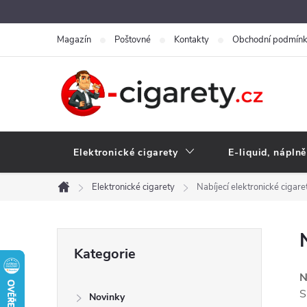
Přejít
na
Magazín
Poštovné
Kontakty
Obchodní podmín
obsah
Elektronické cigarety
E-liquid, náplně
Elektronické cigarety
Nabíjecí elektronické cigare
Domů
P
Přeskočit
Kategorie
kategorie
o
N
S
Novinky