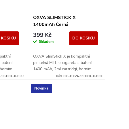
OXVA SLIMSTICK X
1400mAh Černá
399 Kč
 KOŠÍKU
DO KOŠÍKU
Skladem
paktní
OXVA SlimStick X je kompaktní
 baterií
plnitelná MTL e-cigareta s baterií
 horním
1400 mAh, 2ml cartridgí, horním
vládáním.
plněním a jednoduchým ovládáním.
-SSTICK-X-BLU
Kód:
CIG-OXVA-SSTICK-X-BCK
Novinka