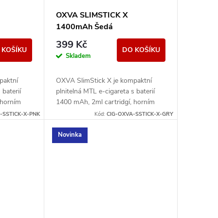
OXVA SLIMSTICK X
1400mAh Šedá
399 Kč
 KOŠÍKU
DO KOŠÍKU
Skladem
paktní
OXVA SlimStick X je kompaktní
 baterií
plnitelná MTL e-cigareta s baterií
 horním
1400 mAh, 2ml cartridgí, horním
vládáním.
plněním a jednoduchým ovládáním.
-SSTICK-X-PNK
Kód:
CIG-OXVA-SSTICK-X-GRY
Novinka