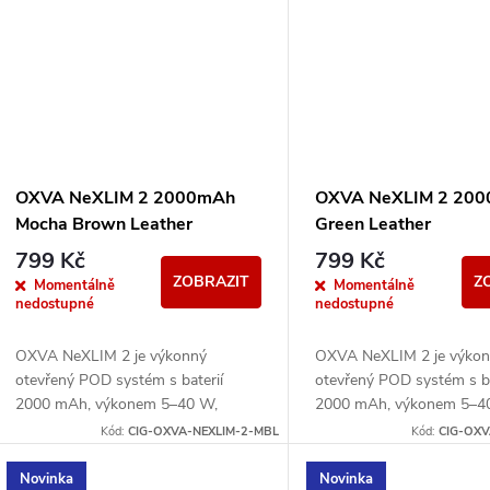
OXVA NeXLIM 2 2000mAh
OXVA NeXLIM 2 20
Mocha Brown Leather
Green Leather
799 Kč
799 Kč
ZOBRAZIT
Z
Momentálně
Momentálně
nedostupné
nedostupné
OXVA NeXLIM 2 je výkonný
OXVA NeXLIM 2 je výko
otevřený POD systém s baterií
otevřený POD systém s ba
2000 mAh, výkonem 5–40 W,
2000 mAh, výkonem 5–4
rychlým nabíjením 5V/3A a
rychlým nabíjením 5V/3A
Kód:
CIG-OXVA-NEXLIM-2-MBL
Kód:
CIG-OXV
cartridgemi UNITECH 3.0 s
cartridgemi UNITECH 3.0
technologií Dual Mesh....
technologií Dual Mesh....
Novinka
Novinka