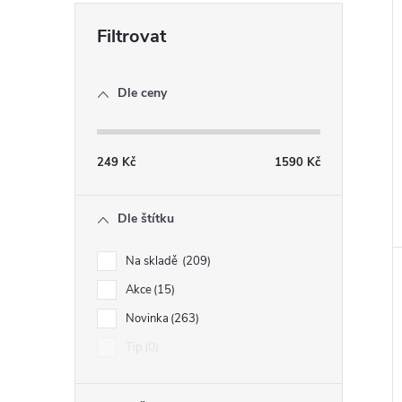
Dle ceny
249
Kč
1590
Kč
Dle štítku
Na skladě
209
Akce
15
Novinka
263
Tip
0