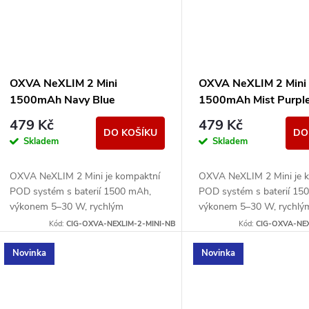
OXVA NeXLIM 2 Mini
OXVA NeXLIM 2 Mini
1500mAh Navy Blue
1500mAh Mist Purpl
479 Kč
479 Kč
DO KOŠÍKU
DO
Skladem
Skladem
OXVA NeXLIM 2 Mini je kompaktní
OXVA NeXLIM 2 Mini je 
POD systém s baterií 1500 mAh,
POD systém s baterií 15
výkonem 5–30 W, rychlým
výkonem 5–30 W, rychlý
nabíjením USB-C 5V/2A a cartridgí
nabíjením USB-C 5V/2A a 
Kód:
CIG-OXVA-NEXLIM-2-MINI-NB
Kód:
CIG-OXVA-NEX
UNITECH 3.0 Dual Mesh. Nabízí
UNITECH 3.0 Dual Mesh. 
režimy...
režimy...
Novinka
Novinka