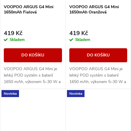
VOOPOO ARGUS G4 Mini
VOOPOO ARGUS G4 Mini
1650mAh Fialová
1650mAh Oranžová
419 Kč
419 Kč
Skladem
Skladem
DO KOŠÍKU
DO KOŠÍKU
VOOPOO ARGUS G4 Mini je
VOOPOO ARGUS G4 Mini je
lehký POD systém s baterií
lehký POD systém s baterií
1650 mAh, výkonem 5–30 W a
1650 mAh, výkonem 5–30 W a
Multi-Ohm cartridgí 0,7/1,0
Multi-Ohm cartridgí 0,7/1,0
Novinka
Novinka
ohm pro MTL i volnější RDL
ohm pro MTL i volnější RDL
potah.
potah.