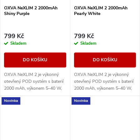
OXVA NeXLIM 2 2000mAh
OXVA NeXLIM 2 2000mAh
Shiny Purple
Pearly White
799 Kč
799 Kč
Skladem
Skladem
DO KOŠÍKU
DO KOŠÍKU
OXVA NeXLIM 2 je výkonný
OXVA NeXLIM 2 je výkonný
otevřený POD systém s baterií
otevřený POD systém s baterií
2000 mAh, výkonem 5–40 W,
2000 mAh, výkonem 5–40 W,
rychlým nabíjením 5V/3A a
rychlým nabíjením 5V/3A a
Novinka
Novinka
cartridgemi UNITECH 3.0 s
cartridgemi UNITECH 3.0 s
technologií Dual Mesh....
technologií Dual Mesh....