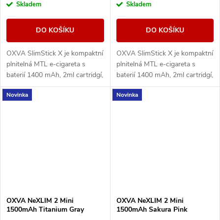
Skladem
Skladem
DO KOŠÍKU
DO KOŠÍKU
OXVA SlimStick X je kompaktní
OXVA SlimStick X je kompaktní
plnitelná MTL e-cigareta s
plnitelná MTL e-cigareta s
baterií 1400 mAh, 2ml cartridgí,
baterií 1400 mAh, 2ml cartridgí,
horním plněním a jednoduchým
horním plněním a jednoduchým
Novinka
Novinka
ovládáním.
ovládáním.
OXVA NeXLIM 2 Mini
OXVA NeXLIM 2 Mini
1500mAh Titanium Gray
1500mAh Sakura Pink