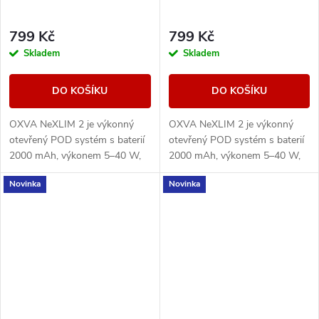
799 Kč
799 Kč
Skladem
Skladem
DO KOŠÍKU
DO KOŠÍKU
OXVA NeXLIM 2 je výkonný
OXVA NeXLIM 2 je výkonný
otevřený POD systém s baterií
otevřený POD systém s baterií
2000 mAh, výkonem 5–40 W,
2000 mAh, výkonem 5–40 W,
rychlým nabíjením 5V/3A a
rychlým nabíjením 5V/3A a
Novinka
Novinka
cartridgemi UNITECH 3.0 s
cartridgemi UNITECH 3.0 s
technologií Dual Mesh....
technologií Dual Mesh....