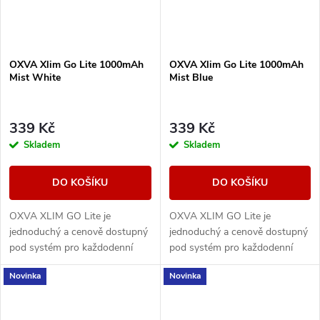
OXVA Xlim Go Lite 1000mAh
OXVA Xlim Go Lite 1000mAh
Mist White
Mist Blue
339 Kč
339 Kč
Skladem
Skladem
DO KOŠÍKU
DO KOŠÍKU
OXVA XLIM GO Lite je
OXVA XLIM GO Lite je
jednoduchý a cenově dostupný
jednoduchý a cenově dostupný
pod systém pro každodenní
pod systém pro každodenní
vapování. Nabízí baterii 1000
vapování. Nabízí baterii 1000
Novinka
Novinka
mAh, nastavitelný airflow, RGB
mAh, nastavitelný airflow, RGB
indikaci stavu...
indikaci stavu...