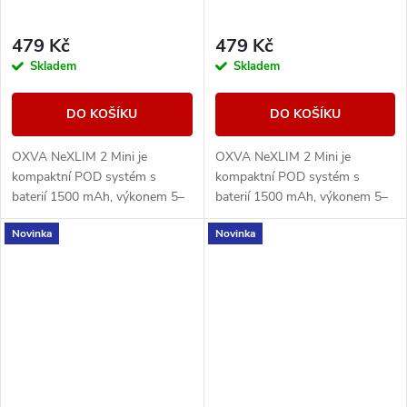
479 Kč
479 Kč
Skladem
Skladem
DO KOŠÍKU
DO KOŠÍKU
OXVA NeXLIM 2 Mini je
OXVA NeXLIM 2 Mini je
kompaktní POD systém s
kompaktní POD systém s
baterií 1500 mAh, výkonem 5–
baterií 1500 mAh, výkonem 5–
30 W, rychlým nabíjením USB-
30 W, rychlým nabíjením USB-
Novinka
Novinka
C 5V/2A a cartridgí UNITECH
C 5V/2A a cartridgí UNITECH
3.0 Dual Mesh. Nabízí režimy...
3.0 Dual Mesh. Nabízí režimy...