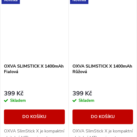
Novinka
Novinka
ohm pro MTL i volnější RDL
ohm pro MTL i volnější RDL
potah.
potah.
OXVA SLIMSTICK X 1400mAh
OXVA SLIMSTICK X 1400mAh
Fialová
Růžová
399 Kč
399 Kč
Skladem
Skladem
DO KOŠÍKU
DO KOŠÍKU
OXVA SlimStick X je kompaktní
OXVA SlimStick X je kompaktní