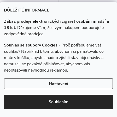
DŮLEŽITÉ INFORMACE
Zákaz prodeje elektronických cigaret osobám mladším
VOOPOO ARGUS P3
SYX BAR 1000 Mint 16,5mg
18 let.
Děkujeme Vám, že svým nákupem podporujete
1500mAh Black
zodpovědné prodejce.
Souhlas se soubory Cookies
- Proč potřebujeme váš
879 Kč
199 Kč
souhlas? Například k tomu, abychom si pamatovali, co
Skladem
Skladem
máte v košíku, abyste snadno zjistili stav objednávky a
nemuseli se pokaždé přihlašovat, abychom vás
DO KOŠÍKU
DO KOŠÍKU
neobtěžovali nevhodnou reklamou.
VOOPOO Argus P3 je
Probuďte své chuťové buňky
Nastavení
prémiový pod systém s velkým
osvěžující chladivou chutí máty.
2,01" dotykovým displejem,
Mátový vánek, který vás s
baterií 1500 mAh a výkonem až
každým výdechem osvěží.
Souhlasím
Novinka
Novinka
30 W. Nabízí moderní ovládání,
rychlé USB-C...