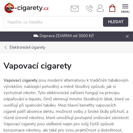
Přejít
NÁKUPNÍ
KOŠÍK
na
obsah
HLEDAT
⛟ Doprava ZDARMA od 3000 Kč!
Elektronické cigarety
Vapovací cigarety
Vapovací cigarety
jsou moderní alternativou k tradičním tabákovým
výrobkům, nabízející pohodlný a méně škodlivý způsob, jak si
vychutnat nikotin. Tyto elektronické zařízení fungují na principu
odpařování e-liquidu, čímž eliminují mnoho škodlivých látek, které se
uvolňují při spalování tabáku. Mezi hlavní benefity vapovacích
cigaret patří absence dehtu, možnost volby z široké škály příchutí, a
různé úrovně nikotinu, které umožňují postupné snižování závislosti.
Vapovací cigarety jsou oblíbené nejen pro svůj čistší způsob
konzumace nikotinu, ale také pro svou praktičnost a diskrétnost,