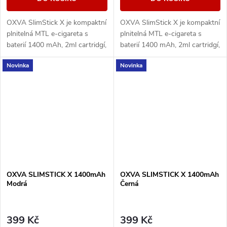
OXVA SlimStick X je kompaktní
OXVA SlimStick X je kompaktní
plnitelná MTL e-cigareta s
plnitelná MTL e-cigareta s
baterií 1400 mAh, 2ml cartridgí,
baterií 1400 mAh, 2ml cartridgí,
horním plněním a jednoduchým
horním plněním a jednoduchým
Novinka
Novinka
ovládáním.
ovládáním.
OXVA SLIMSTICK X 1400mAh
OXVA SLIMSTICK X 1400mAh
Modrá
Černá
399 Kč
399 Kč