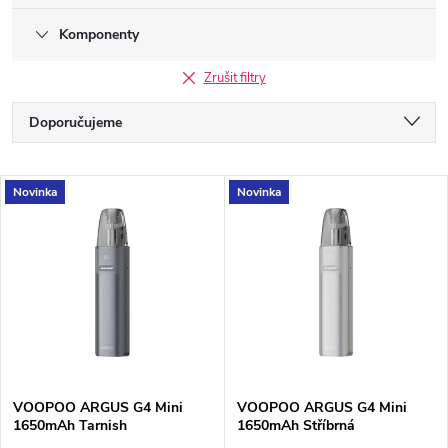
Komponenty
Zrušit filtry
Ř
Doporučujeme
a
Nejlevnější
V
Novinka
Novinka
Nejdražší
z
ý
Nejprodávanější
e
p
Abecedně
n
i
í
s
VOOPOO ARGUS G4 Mini
VOOPOO ARGUS G4 Mini
p
1650mAh Tarnish
1650mAh Stříbrná