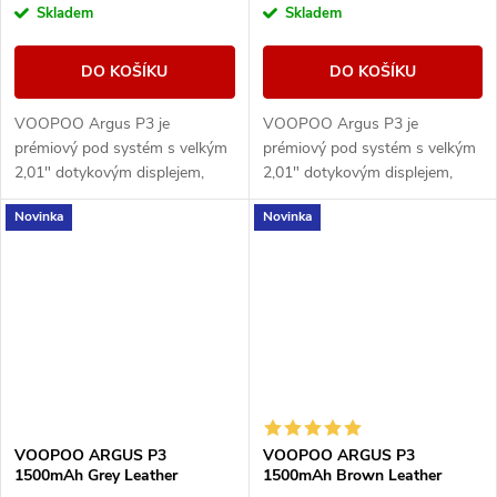
Skladem
Skladem
DO KOŠÍKU
DO KOŠÍKU
VOOPOO Argus P3 je
VOOPOO Argus P3 je
prémiový pod systém s velkým
prémiový pod systém s velkým
2,01" dotykovým displejem,
2,01" dotykovým displejem,
baterií 1500 mAh a výkonem až
baterií 1500 mAh a výkonem až
Novinka
Novinka
30 W. Nabízí moderní ovládání,
30 W. Nabízí moderní ovládání,
rychlé USB-C...
rychlé USB-C...
VOOPOO ARGUS P3
VOOPOO ARGUS P3
1500mAh Grey Leather
1500mAh Brown Leather