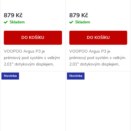
879 Kč
879 Kč
Skladem
Skladem
DO KOŠÍKU
DO KOŠÍKU
VOOPOO Argus P3 je
VOOPOO Argus P3 je
prémiový pod systém s velkým
prémiový pod systém s velkým
2,01" dotykovým displejem,
2,01" dotykovým displejem,
baterií 1500 mAh a výkonem až
baterií 1500 mAh a výkonem až
Novinka
Novinka
30 W. Nabízí moderní ovládání,
30 W. Nabízí moderní ovládání,
rychlé USB-C...
rychlé USB-C...