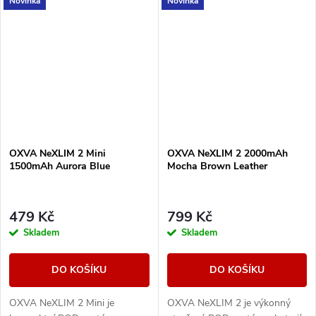
Novinka
Novinka
C 5V/2A a cartridgí UNITECH
C 5V/2A a cartridgí UNITECH
3.0 Dual Mesh. Nabízí režimy...
3.0 Dual Mesh. Nabízí režimy...
OXVA NeXLIM 2 Mini
OXVA NeXLIM 2 2000mAh
1500mAh Aurora Blue
Mocha Brown Leather
479 Kč
799 Kč
Skladem
Skladem
DO KOŠÍKU
DO KOŠÍKU
OXVA NeXLIM 2 Mini je
OXVA NeXLIM 2 je výkonný