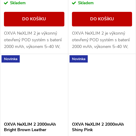
Skladem
Skladem
DO KOŠÍKU
DO KOŠÍKU
OXVA NeXLIM 2 je výkonný
OXVA NeXLIM 2 je výkonný
otevřený POD systém s baterií
otevřený POD systém s baterií
2000 mAh, výkonem 5–40 W,
2000 mAh, výkonem 5–40 W,
rychlým nabíjením 5V/3A a
rychlým nabíjením 5V/3A a
Novinka
Novinka
cartridgemi UNITECH 3.0 s
cartridgemi UNITECH 3.0 s
technologií Dual Mesh....
technologií Dual Mesh....
OXVA NeXLIM 2 2000mAh
OXVA NeXLIM 2 2000mAh
Bright Brown Leather
Shiny Pink