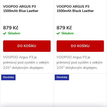
VOOPOO ARGUS P3
VOOPOO ARGUS P3
1500mAh Blue Leather
1500mAh Black Leather
879 Kč
879 Kč
Skladem
Skladem
DO KOŠÍKU
DO KOŠÍKU
VOOPOO Argus P3 je
VOOPOO Argus P3 je
prémiový pod systém s velkým
prémiový pod systém s velkým
2,01" dotykovým displejem,
2,01" dotykovým displejem,
baterií 1500 mAh a výkonem až
baterií 1500 mAh a výkonem až
Novinka
Novinka
30 W. Nabízí moderní ovládání,
30 W. Nabízí moderní ovládání,
rychlé USB-C...
rychlé USB-C...