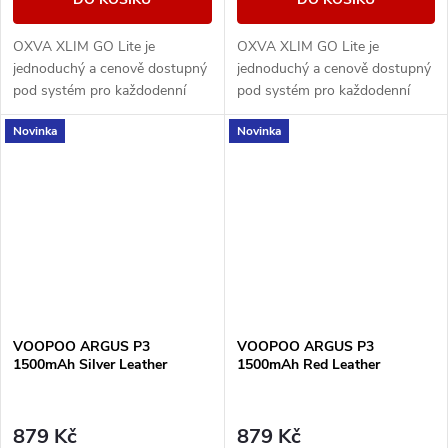
OXVA XLIM GO Lite je
OXVA XLIM GO Lite je
jednoduchý a cenově dostupný
jednoduchý a cenově dostupný
pod systém pro každodenní
pod systém pro každodenní
vapování. Nabízí baterii 1000
vapování. Nabízí baterii 1000
Novinka
Novinka
mAh, nastavitelný airflow, RGB
mAh, nastavitelný airflow, RGB
indikaci stavu...
indikaci stavu...
VOOPOO ARGUS P3
VOOPOO ARGUS P3
1500mAh Silver Leather
1500mAh Red Leather
879 Kč
879 Kč