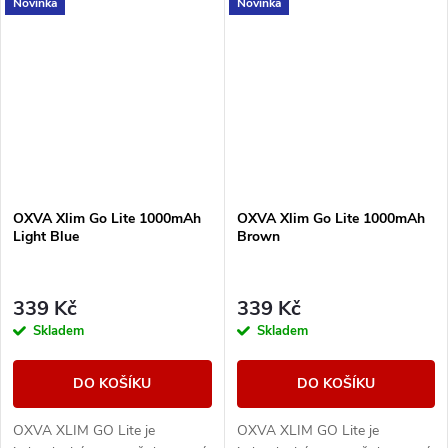
Novinka
Novinka
mAh, nastavitelný airflow, RGB
mAh, nastavitelný airflow, RGB
indikaci stavu...
indikaci stavu...
OXVA Xlim Go Lite 1000mAh
OXVA Xlim Go Lite 1000mAh
Light Blue
Brown
339 Kč
339 Kč
Skladem
Skladem
DO KOŠÍKU
DO KOŠÍKU
OXVA XLIM GO Lite je
OXVA XLIM GO Lite je