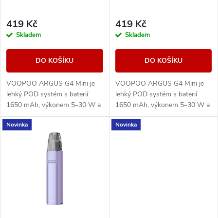
p
r
r
419 Kč
419 Kč
o
Skladem
Skladem
o
d
DO KOŠÍKU
DO KOŠÍKU
d
u
VOOPOO ARGUS G4 Mini je
VOOPOO ARGUS G4 Mini je
u
lehký POD systém s baterií
lehký POD systém s baterií
k
1650 mAh, výkonem 5–30 W a
1650 mAh, výkonem 5–30 W a
k
Multi-Ohm cartridgí 0,7/1,0
Multi-Ohm cartridgí 0,7/1,0
Novinka
Novinka
ohm pro MTL i volnější RDL
ohm pro MTL i volnější RDL
t
potah.
potah.
t
ů
ů