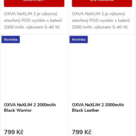
OXVA NeXLIM 2 je výkonný
OXVA NeXLIM 2 je výkonný
otevřený POD systém s baterií
otevřený POD systém s baterií
2000 mAh, výkonem 5–40 W,
2000 mAh, výkonem 5–40 W,
rychlým nabíjením 5V/3A a
rychlým nabíjením 5V/3A a
Novinka
Novinka
cartridgemi UNITECH 3.0 s
cartridgemi UNITECH 3.0 s
technologií Dual Mesh....
technologií Dual Mesh....
OXVA NeXLIM 2 2000mAh
OXVA NeXLIM 2 2000mAh
Black Warrior
Black Leather
799 Kč
799 Kč