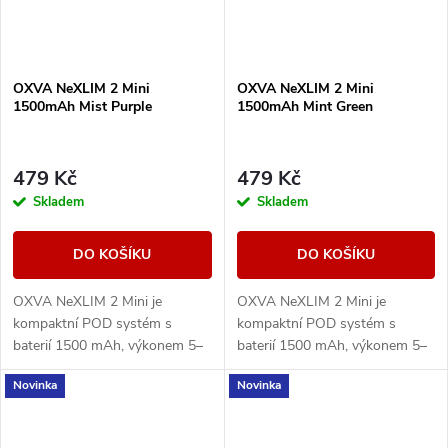
OXVA NeXLIM 2 Mini
OXVA NeXLIM 2 Mini
1500mAh Mist Purple
1500mAh Mint Green
479 Kč
479 Kč
Skladem
Skladem
DO KOŠÍKU
DO KOŠÍKU
OXVA NeXLIM 2 Mini je
OXVA NeXLIM 2 Mini je
kompaktní POD systém s
kompaktní POD systém s
baterií 1500 mAh, výkonem 5–
baterií 1500 mAh, výkonem 5–
30 W, rychlým nabíjením USB-
30 W, rychlým nabíjením USB-
Novinka
Novinka
C 5V/2A a cartridgí UNITECH
C 5V/2A a cartridgí UNITECH
3.0 Dual Mesh. Nabízí režimy...
3.0 Dual Mesh. Nabízí režimy...