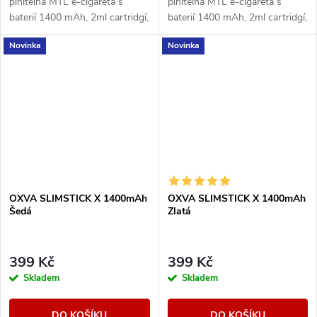
plnitelná MTL e-cigareta s
plnitelná MTL e-cigareta s
baterií 1400 mAh, 2ml cartridgí,
baterií 1400 mAh, 2ml cartridgí,
horním plněním a jednoduchým
horním plněním a jednoduchým
Novinka
Novinka
ovládáním.
ovládáním.
OXVA SLIMSTICK X 1400mAh
OXVA SLIMSTICK X 1400mAh
Šedá
Zlatá
399 Kč
399 Kč
Skladem
Skladem
DO KOŠÍKU
DO KOŠÍKU