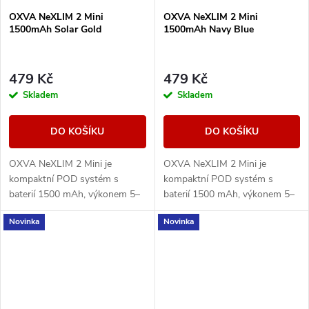
OXVA NeXLIM 2 Mini
OXVA NeXLIM 2 Mini
1500mAh Solar Gold
1500mAh Navy Blue
479 Kč
479 Kč
Skladem
Skladem
DO KOŠÍKU
DO KOŠÍKU
OXVA NeXLIM 2 Mini je
OXVA NeXLIM 2 Mini je
kompaktní POD systém s
kompaktní POD systém s
baterií 1500 mAh, výkonem 5–
baterií 1500 mAh, výkonem 5–
30 W, rychlým nabíjením USB-
30 W, rychlým nabíjením USB-
Novinka
Novinka
C 5V/2A a cartridgí UNITECH
C 5V/2A a cartridgí UNITECH
3.0 Dual Mesh. Nabízí režimy...
3.0 Dual Mesh. Nabízí režimy...