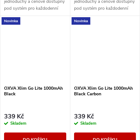
jednoduchý a cenově dostupný
jednoduchý a cenově dostupný
pod systém pro každodenní
pod systém pro každodenní
vapování. Nabízí baterii 1000
vapování. Nabízí baterii 1000
Novinka
Novinka
mAh, nastavitelný airflow, RGB
mAh, nastavitelný airflow, RGB
indikaci stavu...
indikaci stavu...
OXVA Xlim Go Lite 1000mAh
OXVA Xlim Go Lite 1000mAh
Black
Black Carbon
339 Kč
339 Kč
Skladem
Skladem
DO KOŠÍKU
DO KOŠÍKU