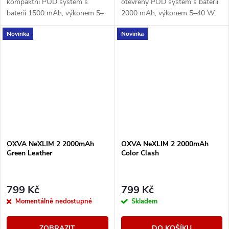
kompaktní POD systém s
otevřený POD systém s baterií
baterií 1500 mAh, výkonem 5–
2000 mAh, výkonem 5–40 W,
30 W, rychlým nabíjením USB-
rychlým nabíjením 5V/3A a
Novinka
Novinka
C 5V/2A a cartridgí UNITECH
cartridgemi UNITECH 3.0 s
3.0 Dual Mesh. Nabízí režimy...
technologií Dual Mesh....
OXVA NeXLIM 2 2000mAh
OXVA NeXLIM 2 2000mAh
Green Leather
Color Clash
799 Kč
799 Kč
Momentálně nedostupné
Skladem
ZOBRAZIT
DO KOŠÍKU