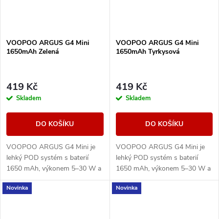
VOOPOO ARGUS G4 Mini
VOOPOO ARGUS G4 Mini
1650mAh Zelená
1650mAh Tyrkysová
419 Kč
419 Kč
Skladem
Skladem
DO KOŠÍKU
DO KOŠÍKU
VOOPOO ARGUS G4 Mini je
VOOPOO ARGUS G4 Mini je
lehký POD systém s baterií
lehký POD systém s baterií
1650 mAh, výkonem 5–30 W a
1650 mAh, výkonem 5–30 W a
Multi-Ohm cartridgí 0,7/1,0
Multi-Ohm cartridgí 0,7/1,0
Novinka
Novinka
ohm pro MTL i volnější RDL
ohm pro MTL i volnější RDL
potah.
potah.