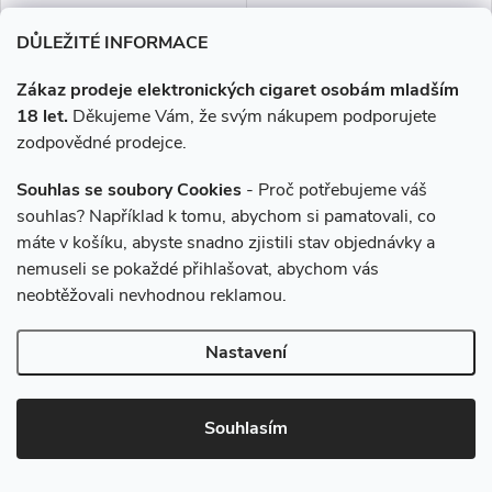
výrobce OXVA přináší moderní
renomovaného výrobce OXVA
Novinka
Novinka
krystalický design, který nejen
přináší moderní krystalický
DŮLEŽITÉ INFORMACE
skvěle vypadá, ale...
design, který nejen skvěle
vypadá,...
Zákaz prodeje elektronických cigaret osobám mladším
18 let.
Děkujeme Vám, že svým nákupem podporujete
zodpovědné prodejce.
Souhlas se soubory Cookies
- Proč potřebujeme váš
souhlas? Například k tomu, abychom si pamatovali, co
máte v košíku, abyste snadno zjistili stav objednávky a
nemuseli se pokaždé přihlašovat, abychom vás
OXVA OXBAR C800 Pink
OXVA OXBAR C800 Sea Salt
Lemonade 16mg
Litchi 16mg
neobtěžovali nevhodnou reklamou.
Nastavení
169 Kč
169 Kč
Skladem
Skladem
Souhlasím
DO KOŠÍKU
DO KOŠÍKU