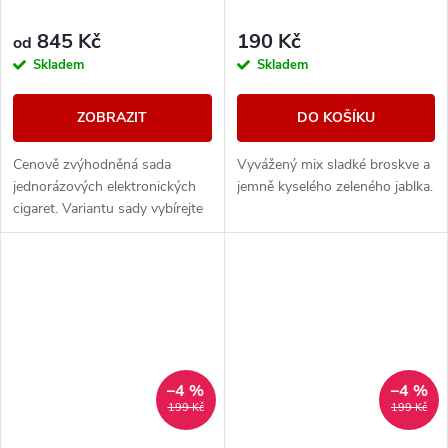
845 Kč
190 Kč
od
Skladem
Skladem
ZOBRAZIT
DO KOŠÍKU
Cenově zvýhodněná sada
Vyvážený mix sladké broskve a
jednorázových elektronických
jemně kyselého zeleného jablka.
cigaret. Variantu sady vybírejte
v detailu produktu.
–4 %
–4 %
199 Kč
199 Kč