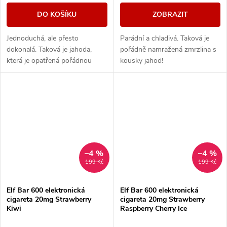
DO KOŠÍKU
ZOBRAZIT
Jednoduchá, ale přesto
Parádní a chladivá. Taková je
dokonalá. Taková je jahoda,
pořádně namražená zmrzlina s
která je opatřená pořádnou
kousky jahod!
dávkou coolady.
–4 %
–4 %
199 Kč
199 Kč
Elf Bar 600 elektronická
Elf Bar 600 elektronická
cigareta 20mg Strawberry
cigareta 20mg Strawberry
Kiwi
Raspberry Cherry Ice