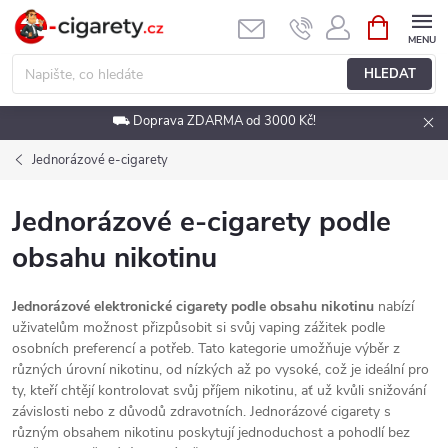
Přejít
NÁKUPNÍ
KOŠÍK
na
obsah
HLEDAT
⛟ Doprava ZDARMA od 3000 Kč!
Jednorázové e-cigarety
Jednorázové e-cigarety podle
obsahu nikotinu
Jednorázové elektronické cigarety podle obsahu nikotinu
nabízí
uživatelům možnost přizpůsobit si svůj vaping zážitek podle
osobních preferencí a potřeb. Tato kategorie umožňuje výběr z
různých úrovní nikotinu, od nízkých až po vysoké, což je ideální pro
ty, kteří chtějí kontrolovat svůj příjem nikotinu, ať už kvůli snižování
závislosti nebo z důvodů zdravotních. Jednorázové cigarety s
různým obsahem nikotinu poskytují jednoduchost a pohodlí bez