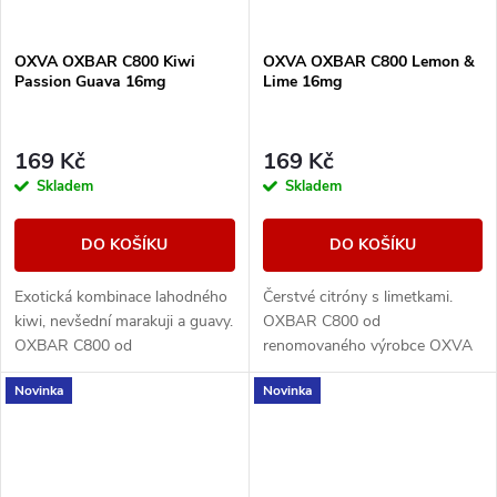
OXVA OXBAR C800 Kiwi
OXVA OXBAR C800 Lemon &
Passion Guava 16mg
Lime 16mg
169 Kč
169 Kč
Skladem
Skladem
DO KOŠÍKU
DO KOŠÍKU
Exotická kombinace lahodného
Čerstvé citróny s limetkami.
kiwi, nevšední marakuji a guavy.
OXBAR C800 od
OXBAR C800 od
renomovaného výrobce OXVA
renomovaného výrobce OXVA
přináší moderní krystalický
Novinka
Novinka
přináší moderní krystalický
design, který nejen skvěle
design, který nejen skvěle...
vypadá, ale také se pohodlně...