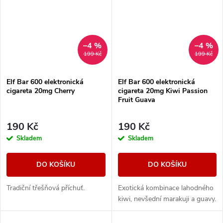
–4 %
–4 %
199 Kč
199 Kč
Elf Bar 600 elektronická
Elf Bar 600 elektronická
cigareta 20mg Cherry
cigareta 20mg Kiwi Passion
Fruit Guava
190 Kč
190 Kč
Skladem
Skladem
DO KOŠÍKU
DO KOŠÍKU
Tradiční třešňová příchuť.
Exotická kombinace lahodného
kiwi, nevšední marakuji a guavy.