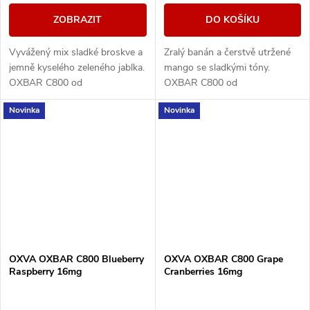
ZOBRAZIT
DO KOŠÍKU
Vyvážený mix sladké broskve a
Zralý banán a čerstvě utržené
jemně kyselého zeleného jablka.
mango se sladkými tóny.
OXBAR C800 od
OXBAR C800 od
renomovaného výrobce OXVA
renomovaného výrobce OXVA
Novinka
Novinka
přináší moderní krystalický
přináší moderní krystalický
design, který nejen skvěle...
design, který nejen skvěle
vypadá,...
OXVA OXBAR C800 Blueberry
OXVA OXBAR C800 Grape
Raspberry 16mg
Cranberries 16mg