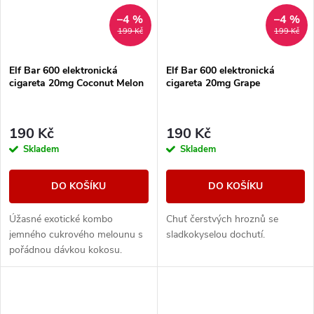
–4 %
–4 %
199 Kč
199 Kč
Elf Bar 600 elektronická
Elf Bar 600 elektronická
cigareta 20mg Coconut Melon
cigareta 20mg Grape
190 Kč
190 Kč
Skladem
Skladem
DO KOŠÍKU
DO KOŠÍKU
Úžasné exotické kombo
Chuť čerstvých hroznů se
jemného cukrového melounu s
sladkokyselou dochutí.
pořádnou dávkou kokosu.