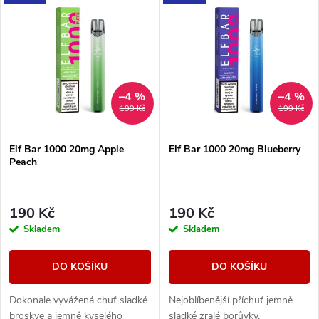
V
Nejdražší
z
ý
Nejprodávanější
e
p
Abecedně
n
i
–4 %
–4 %
199 Kč
199 Kč
í
s
Elf Bar 1000 20mg Apple
Elf Bar 1000 20mg Blueberry
p
Peach
p
r
r
190 Kč
190 Kč
o
Skladem
Skladem
o
d
DO KOŠÍKU
DO KOŠÍKU
d
u
Dokonale vyvážená chuť sladké
Nejoblíbenější příchuť jemně
broskve a jemně kyselého
sladké zralé borůvky.