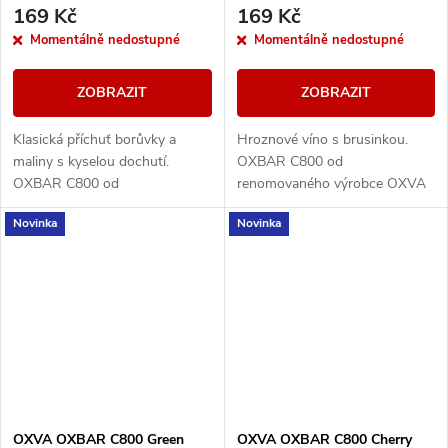
169 Kč
169 Kč
Momentálně nedostupné
Momentálně nedostupné
ZOBRAZIT
ZOBRAZIT
Klasická příchuť borůvky a
Hroznové víno s brusinkou.
maliny s kyselou dochutí.
OXBAR C800 od
OXBAR C800 od
renomovaného výrobce OXVA
renomovaného výrobce OXVA
přináší moderní krystalický
Novinka
Novinka
přináší moderní krystalický
design, který nejen skvěle
design, který nejen skvěle
vypadá, ale také se pohodlně
vypadá,...
drží....
OXVA OXBAR C800 Green
OXVA OXBAR C800 Cherry