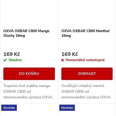
OXVA OXBAR C800 Mango
OXVA OXBAR C800 Menthol
Slushy 16mg
16mg
169 Kč
169 Kč
Skladem
Momentálně nedostupné
DO KOŠÍKU
ZOBRAZIT
Tropická chuť zralého manga.
Osvěžující chladivý mentol.
OXBAR C800 od
OXBAR C800 od
renomovaného výrobce OXVA
renomovaného výrobce OXVA
přináší moderní krystalický
přináší moderní krystalický
Novinka
Novinka
design, který nejen skvěle
design, který nejen skvěle
vypadá, ale také se pohodlně...
vypadá, ale také se pohodlně