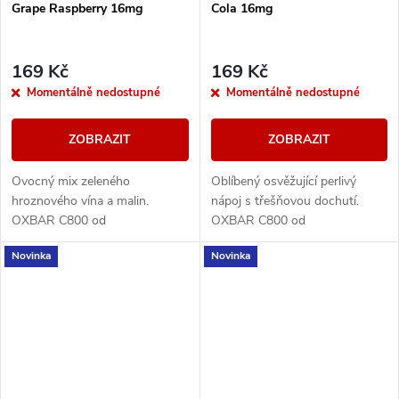
Grape Raspberry 16mg
Cola 16mg
169 Kč
169 Kč
Momentálně nedostupné
Momentálně nedostupné
ZOBRAZIT
ZOBRAZIT
Ovocný mix zeleného
Oblíbený osvěžující perlivý
hroznového vína a malin.
nápoj s třešňovou dochutí.
OXBAR C800 od
OXBAR C800 od
renomovaného výrobce OXVA
renomovaného výrobce OXVA
Novinka
Novinka
přináší moderní krystalický
přináší moderní krystalický
design, který nejen skvěle
design, který nejen skvěle
vypadá, ale také...
vypadá,...