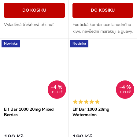
DO KOŠÍKU
DO KOŠÍKU
Vyladěná třešňová příchuť.
Exotická kombinace lahodného
kiwi, nevšední marakuji a guavy.
Novinka
Novinka
–4 %
–4 %
199 Kč
199 Kč
Elf Bar 1000 20mg Mixed
Elf Bar 1000 20mg
Berries
Watermelon
190 Kč
190 Kč