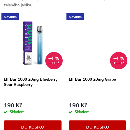
u
k
zeleného jablka.
k
Novinka
Novinka
t
t
ů
ů
–4 %
–4 %
199 Kč
199 Kč
Elf Bar 1000 20mg Blueberry
Elf Bar 1000 20mg Grape
Sour Raspberry
190 Kč
190 Kč
Skladem
Skladem
DO KOŠÍKU
DO KOŠÍKU