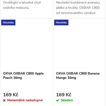
Osvěžující a lahodná chuť
Nevšední kombinace ananasu,
vodního melounu.
jablka a hrušky. OXBAR C800
od renomovaného výrobce
OXVA přináší moderní
Novinka
Novinka
krystalický design, který nejen
skvěle vypadá, ale také...
OXVA OXBAR C800 Apple
OXVA OXBAR C800 Banana
Peach 16mg
Mango 16mg
169 Kč
169 Kč
Momentálně nedostupné
Skladem