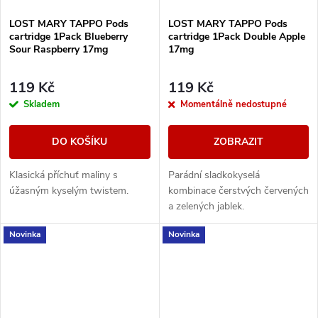
LOST MARY TAPPO Pods
LOST MARY TAPPO Pods
cartridge 1Pack Blueberry
cartridge 1Pack Double Apple
Sour Raspberry 17mg
17mg
119 Kč
119 Kč
Skladem
Momentálně nedostupné
DO KOŠÍKU
ZOBRAZIT
Klasická příchuť maliny s
Parádní sladkokyselá
úžasným kyselým twistem.
kombinace čerstvých červených
a zelených jablek.
Novinka
Novinka