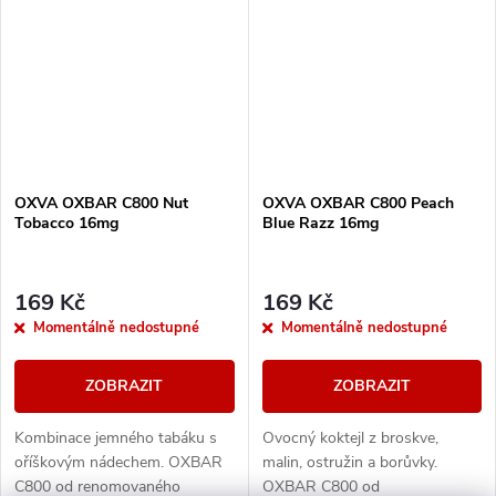
drží....
OXVA OXBAR C800 Nut
OXVA OXBAR C800 Peach
Tobacco 16mg
Blue Razz 16mg
169 Kč
169 Kč
Momentálně nedostupné
Momentálně nedostupné
ZOBRAZIT
ZOBRAZIT
Kombinace jemného tabáku s
Ovocný koktejl z broskve,
oříškovým nádechem. OXBAR
malin, ostružin a borůvky.
C800 od renomovaného
OXBAR C800 od