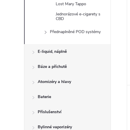
n
Lost Mary Tappo
e
Jednorázové e-cigarety s
CBD
l
Přednaplněné POD systémy
E-liquid, náplně
Báze a příchutě
Atomizéry a hlavy
Baterie
Příslušenství
Bylinné vaporizéry