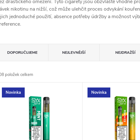
ez drastického omezení. Tyto cigarety jsou obzvláště vhodné pro 
ávek nikotinu na nižší, což může ulehčit proces odvykání kouře
ejich jednoduché použití, absence potřeby údržby a možnost výběr
reference.
Ř
DOPORUČUJEME
NEJLEVNĚJŠÍ
NEJDRAŽŠÍ
a
08
položek celkem
z
V
Novinka
Novinka
e
ý
n
p