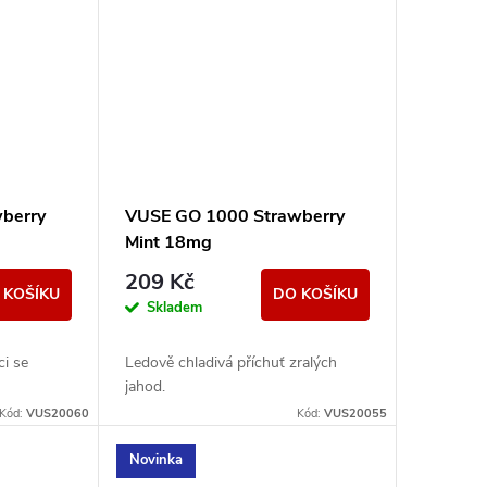
berry
VUSE GO 1000 Strawberry
Mint 18mg
209 Kč
 KOŠÍKU
DO KOŠÍKU
Skladem
ci se
Ledově chladivá příchuť zralých
jahod.
Kód:
VUS20060
Kód:
VUS20055
Novinka