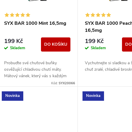
p
s
r
p
SYX BAR 1000 Mint 16,5mg
SYX BAR 1000 Peach
o
16,5mg
r
199 Kč
199 Kč
d
DO KOŠÍKU
DO
Skladem
Skladem
o
u
Probuďte své chuťové buňky
Vychutnejte si sladkou a
d
osvěžující chladivou chutí máty.
chuť zralé, chladivé brosk
k
Mátový vánek, který vás s každým
u
výdechem osvěží.
Kód:
SYX20066
t
k
Novinka
Novinka
ů
t
ů