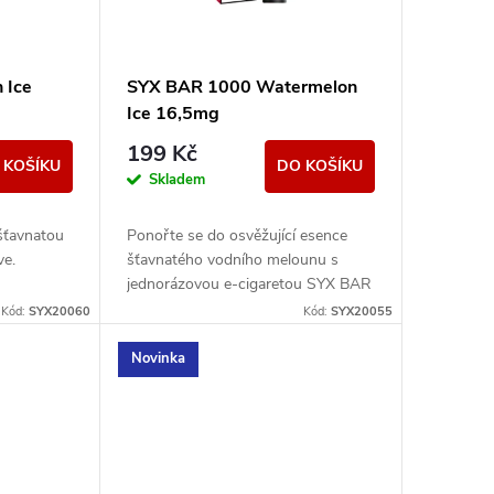
 Ice
SYX BAR 1000 Watermelon
Ice 16,5mg
199 Kč
 KOŠÍKU
DO KOŠÍKU
Skladem
 šťavnatou
Ponořte se do osvěžující esence
ve.
šťavnatého vodního melounu s
jednorázovou e-cigaretou SYX BAR
Watermelon Ice.
Kód:
SYX20060
Kód:
SYX20055
Novinka