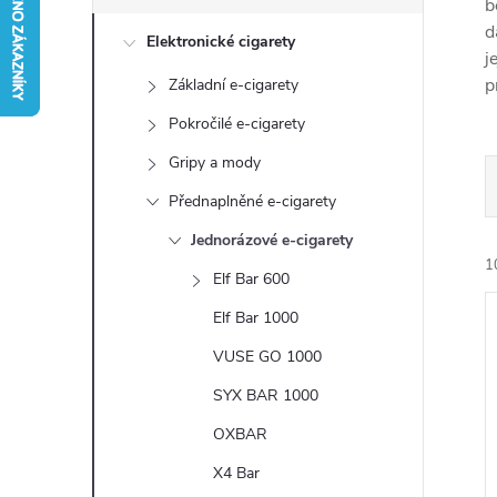
s
b
d
Elektronické cigarety
t
j
p
Základní e-cigarety
r
Pokročilé e-cigarety
a
Gripy a mody
Přednaplněné e-cigarety
n
Jednorázové e-cigarety
1
n
Elf Bar 600
Elf Bar 1000
í
VUSE GO 1000
p
SYX BAR 1000
a
OXBAR
í
i
X4 Bar