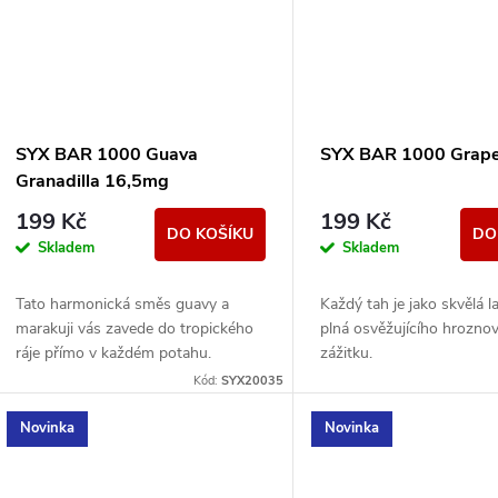
SYX BAR 1000 Guava
SYX BAR 1000 Grap
Granadilla 16,5mg
199 Kč
199 Kč
DO KOŠÍKU
DO
Skladem
Skladem
Tato harmonická směs guavy a
Každý tah je jako skvělá 
marakuji vás zavede do tropického
plná osvěžujícího hrozno
ráje přímo v každém potahu.
zážitku.
Kód:
SYX20035
Novinka
Novinka