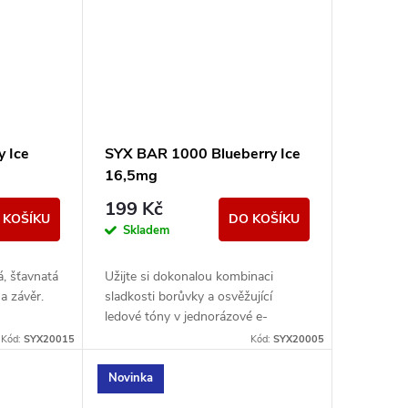
 Ice
SYX BAR 1000 Blueberry Ice
16,5mg
199 Kč
 KOŠÍKU
DO KOŠÍKU
Skladem
á, šťavnatá
Užijte si dokonalou kombinaci
a závěr.
sladkosti borůvky a osvěžující
ledové tóny v jednorázové e-
cigaretě SYX BAR Blueberry Ice.
Kód:
SYX20015
Kód:
SYX20005
Novinka