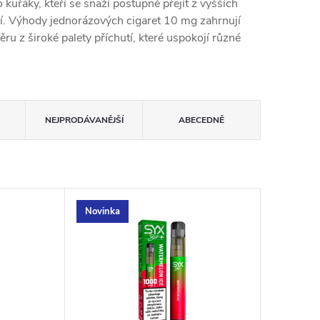
kuřáky, kteří se snaží postupně přejít z vyšších
ní. Výhody jednorázových cigaret 10 mg zahrnují
u z široké palety příchutí, které uspokojí různé
NEJPRODÁVANĚJŠÍ
ABECEDNĚ
Novinka