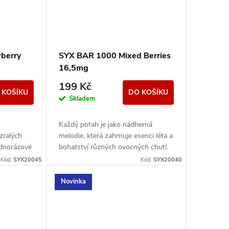
berry
SYX BAR 1000 Mixed Berries
16,5mg
199 Kč
 KOŠÍKU
DO KOŠÍKU
Skladem
Každý potah je jako nádherná
zralých
melodie, která zahrnuje esenci léta a
ednorázové
bohatství různých ovocných chutí.
wberry
Kód:
SYX20045
Kód:
SYX20040
Novinka