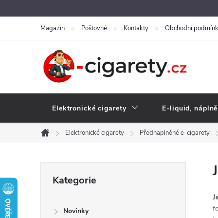
Přejít
na
Magazín
Poštovné
Kontakty
Obchodní podmín
obsah
Elektronické cigarety
E-liquid, náplně
Elektronické cigarety
Přednaplněné e-cigarety
Domů
P
Přeskočit
Kategorie
kategorie
o
J
f
Novinky