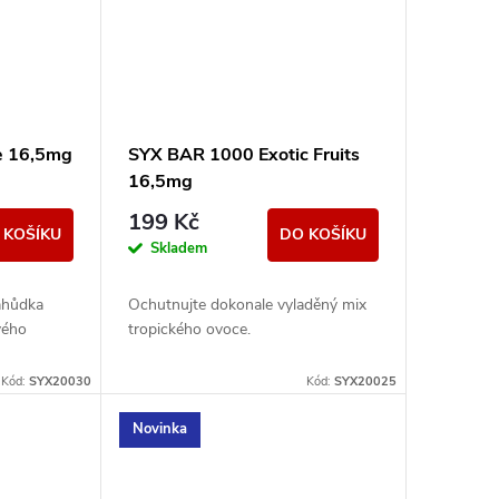
e 16,5mg
SYX BAR 1000 Exotic Fruits
16,5mg
199 Kč
 KOŠÍKU
DO KOŠÍKU
Skladem
lahůdka
Ochutnujte dokonale vyladěný mix
vého
tropického ovoce.
Kód:
SYX20030
Kód:
SYX20025
Novinka