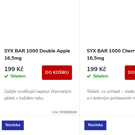
SYX BAR 1000 Double Apple
SYX BAR 1000 Cherry
16,5mg
16,5mg
199 Kč
199 Kč
DO KOŠÍKU
DO
Skladem
Skladem
Zažijte osvěžující explozi šťavnatých
Třešeň, co zchladí – sladk
jablek v každém tahu.
a s ledovým pohlazením n
Kód:
SYX20020
Novinka
Novinka