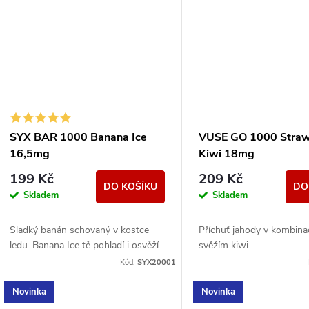
SYX BAR 1000 Banana Ice
VUSE GO 1000 Straw
16,5mg
Kiwi 18mg
199 Kč
209 Kč
DO KOŠÍKU
DO
Skladem
Skladem
Sladký banán schovaný v kostce
Příchuť jahody v kombina
ledu. Banana Ice tě pohladí i osvěží.
svěžím kiwi.
Kód:
SYX20001
Novinka
Novinka