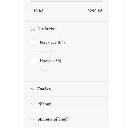
119
Kč
3290
Kč
Dle štítku
Na skladě
84
Akce
0
Novinka
83
Tip
0
Značka
Příchuť
Skupina příchutí