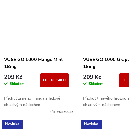
VUSE GO 1000 Mango Mint
VUSE GO 1000 Grape
18mg
18mg
209 Kč
209 Kč
DO KOŠÍKU
DO
Skladem
Skladem
Příchuť zralého manga s ledově
Příchuť tmavého hroznu 
chladivým nádechem.
chladivým nádechem.
Kód:
VUS20045
Novinka
Novinka