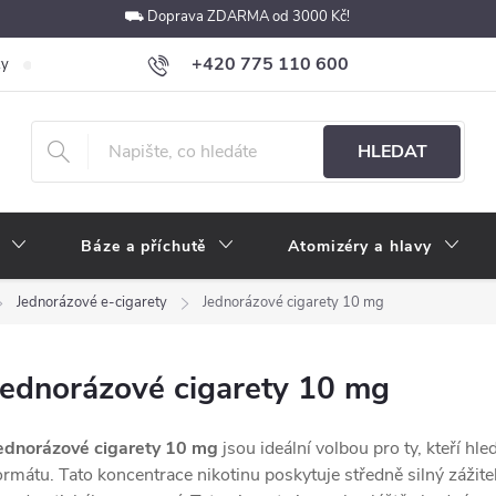
⛟ Doprava ZDARMA od 3000 Kč!
+420 775 110 600
ky
Podmínky ochrany osobních údajů
Velkoobchod
Pokyny k p
obchod@e-cigarety.cz
HLEDAT
Báze a příchutě
Atomizéry a hlavy
Jednorázové e-cigarety
Jednorázové cigarety 10 mg
Jednorázové cigarety 10 mg
ednorázové cigarety 10 mg
jsou ideální volbou pro ty, kteří hle
ormátu. Tato koncentrace nikotinu poskytuje středně silný zážit