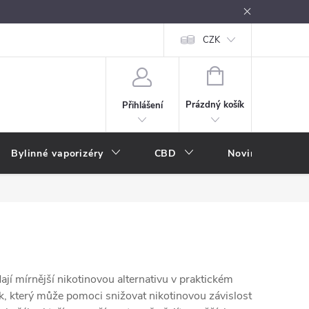
oužívání
Návody k použití
Vše o e-kouření
CZK
Nákupní rádce
NÁKUPNÍ
KOŠÍK
Prázdný košík
Přihlášení
Bylinné vaporizéry
CBD
Novinky
A
dají mírnější nikotinovou alternativu v praktickém
ek, který může pomoci snižovat nikotinovou závislost