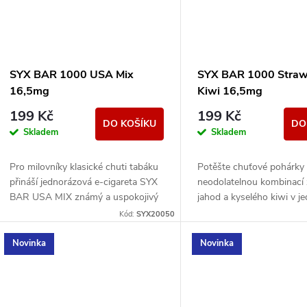
SYX BAR 1000 USA Mix
SYX BAR 1000 Straw
16,5mg
Kiwi 16,5mg
199 Kč
199 Kč
DO KOŠÍKU
DO
Skladem
Skladem
Pro milovníky klasické chuti tabáku
Potěšte chuťové pohárky
přináší jednorázová e-cigareta SYX
neodolatelnou kombinací 
BAR USA MIX známý a uspokojivý
jahod a kyselého kiwi v j
zážitek.
e-cigaretě SYX BAR Stra
Kód:
SYX20050
Kiwi Fusion.
Novinka
Novinka