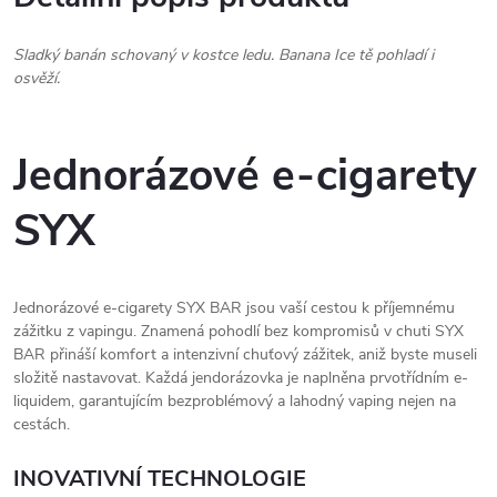
Sladký banán schovaný v kostce ledu. Banana Ice tě pohladí i
osvěží.
Jednorázové e-cigarety
SYX
Jednorázové e-cigarety SYX BAR jsou vaší cestou k příjemnému
zážitku z vapingu. Znamená pohodlí bez kompromisů v chuti SYX
BAR přináší komfort a intenzivní chuťový zážitek, aniž byste museli
složitě nastavovat. Každá jendorázovka je naplněna prvotřídním e-
liquidem, garantujícím bezproblémový a lahodný vaping nejen na
cestách.
INOVATIVNÍ TECHNOLOGIE