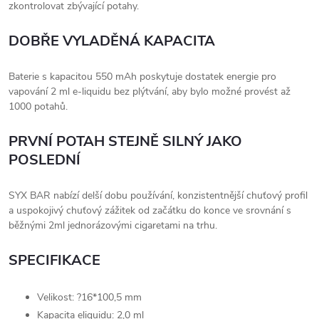
zkontrolovat zbývající potahy.
DOBŘE VYLADĚNÁ KAPACITA
Baterie s kapacitou 550 mAh poskytuje dostatek energie pro
vapování 2 ml e-liquidu bez plýtvání, aby bylo možné provést až
1000 potahů.
PRVNÍ POTAH STEJNĚ SILNÝ JAKO
POSLEDNÍ
SYX BAR nabízí delší dobu používání, konzistentnější chuťový profil
a uspokojivý chuťový zážitek od začátku do konce ve srovnání s
běžnými 2ml jednorázovými cigaretami na trhu.
SPECIFIKACE
Velikost: ?16*100,5 mm
Kapacita eliquidu: 2,0 ml