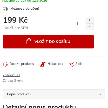
12.8.2026
Možnosti doručení
199 Kč
164 Kč bez DPH
Měrná
cena:
VLOŽIT DO KOŠÍKU
Dotaz k produktu
Hlídací pes
Sdílet
Značka:
SYX
Záruka
:
2 roky
Popis produktu
Detailní popis produktu