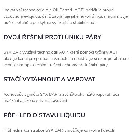
Inovativní technologie Air-Oil-Parted (AOP) odděluje proud
vzduchu a e-liquidu, čímž zabraňuje jakémukoli úniku, maximalizuje
počet potahů a poskytuje vynikající a stabilní chuť.
DVOJÍ ŘEŠENÍ PROTI ÚNIKU PÁRY
SYX BAR využívá technologii AOP, která pomocí tyčinky AOP
blokuje kanál pro proudění vzduchu a deaktivuje senzor potahů, což
vede ke komplexnějšímu řešení ochrany proti úniku páry.
STAČÍ VYTÁHNOUT A VAPOVAT
Jednoduše vyjměte SYX BAR a začněte okamžitě vapovat. Bez
mačkání a jakéhokoliv nastavování.
PŘEHLED O STAVU LIQUIDU
Průhledná konstrukce SYX BAR umožňuje kdykoli a kdekoli