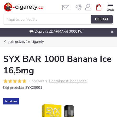
Přejít
NÁKUPNÍ
KOŠÍK
na
obsah
HLEDAT
⛟ Doprava ZDARMA od 3000 Kč!
Jednorázové e-cigarety
SYX BAR 1000 Banana Ice
16,5mg
Podrobnosti hodnocení
1 hodnocení
Kód produktu:
SYX20001
Novinka