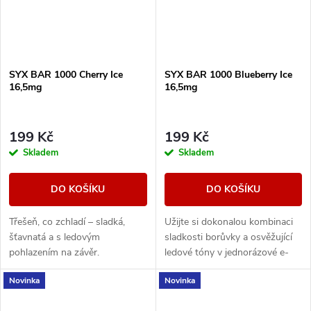
SYX BAR 1000 Cherry Ice
SYX BAR 1000 Blueberry Ice
16,5mg
16,5mg
199 Kč
199 Kč
Skladem
Skladem
DO KOŠÍKU
DO KOŠÍKU
Třešeň, co zchladí – sladká,
Užijte si dokonalou kombinaci
šťavnatá a s ledovým
sladkosti borůvky a osvěžující
pohlazením na závěr.
ledové tóny v jednorázové e-
cigaretě SYX BAR Blueberry
Novinka
Novinka
Ice.