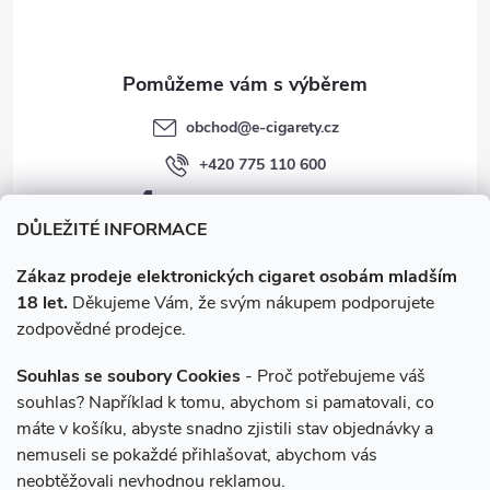
í
k
y
v
obchod
@
e-cigarety.cz
ý
+420 775 110 600
p
facebook.com/e-cigarety.cz
i
DŮLEŽITÉ INFORMACE
s
Zákaz prodeje elektronických cigaret osobám mladším
18 let.
Děkujeme Vám, že svým nákupem podporujete
u
zodpovědné prodejce.
Souhlas se soubory Cookies
- Proč potřebujeme váš
souhlas? Například k tomu, abychom si pamatovali, co
máte v košíku, abyste snadno zjistili stav objednávky a
Instagram
nemuseli se pokaždé přihlašovat, abychom vás
neobtěžovali nevhodnou reklamou.