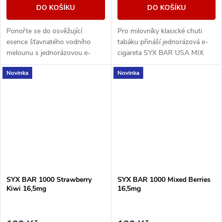
DO KOŠÍKU
DO KOŠÍKU
Ponořte se do osvěžující
Pro milovníky klasické chuti
esence šťavnatého vodního
tabáku přináší jednorázová e-
melounu s jednorázovou e-
cigareta SYX BAR USA MIX
cigaretou SYX BAR
známý a uspokojivý zážitek.
Novinka
Novinka
Watermelon Ice.
SYX BAR 1000 Strawberry
SYX BAR 1000 Mixed Berries
Kiwi 16,5mg
16,5mg