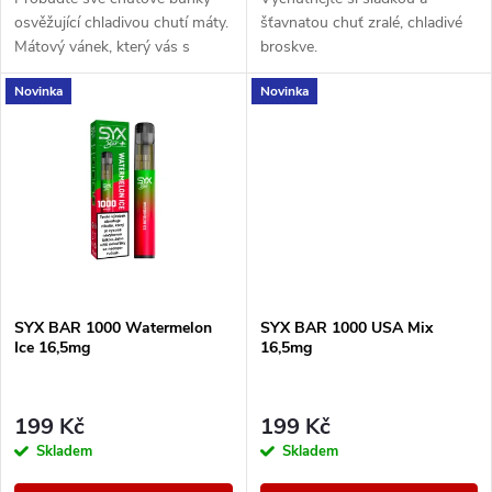
u
u
osvěžující chladivou chutí máty.
šťavnatou chuť zralé, chladivé
k
Mátový vánek, který vás s
broskve.
k
každým výdechem osvěží.
Novinka
Novinka
t
t
ů
ů
SYX BAR 1000 Watermelon
SYX BAR 1000 USA Mix
Ice 16,5mg
16,5mg
199 Kč
199 Kč
Skladem
Skladem