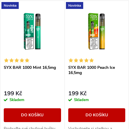
a
V
Novinka
Novinka
Nejdražší
z
ý
Nejprodávanější
e
p
Abecedně
n
i
í
s
SYX BAR 1000 Mint 16,5mg
SYX BAR 1000 Peach Ice
p
16,5mg
p
r
r
199 Kč
199 Kč
o
Skladem
Skladem
o
d
DO KOŠÍKU
DO KOŠÍKU
d
Probuďte své chuťové buňky
Vychutnejte si sladkou a