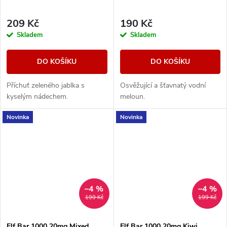
209 Kč
190 Kč
Skladem
Skladem
DO KOŠÍKU
DO KOŠÍKU
Příchuť zeleného jablka s
Osvěžující a šťavnatý vodní
kyselým nádechem.
meloun.
Novinka
Novinka
–4 %
–4 %
199 Kč
199 Kč
Elf Bar 1000 20mg Mixed
Elf Bar 1000 20mg Kiwi