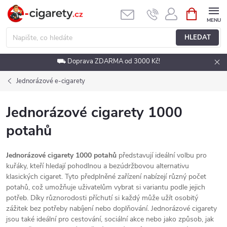
Přejít
NÁKUPNÍ
KOŠÍK
na
obsah
HLEDAT
⛟ Doprava ZDARMA od 3000 Kč!
Jednorázové e-cigarety
Jednorázové cigarety 1000
potahů
Jednorázové cigarety 1000 potahů
představují ideální volbu pro
kuřáky, kteří hledají pohodlnou a bezúdržbovou alternativu
klasických cigaret. Tyto předplněné zařízení nabízejí různý počet
potahů, což umožňuje uživatelům vybrat si variantu podle jejich
potřeb. Díky různorodosti příchutí si každý může užít osobitý
zážitek bez potřeby nabíjení nebo doplňování. Jednorázové cigarety
jsou také ideální pro cestování, sociální akce nebo jako způsob, jak