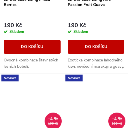
Berries
Passion Fruit Guava
190 Kč
190 Kč
Skladem
Skladem
DO KOŠÍKU
DO KOŠÍKU
Ovocná kombinace šťavnatých
Exotická kombinace lahodného
lesních bobulí.
kiwi, nevšední marakuji a guavy.
Novinka
Novinka
–4 %
–4 %
199 Kč
199 Kč