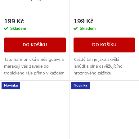
199 Kč
199 Kč
Skladem
Skladem
DO KOŠÍKU
DO KOŠÍKU
Tato harmonická směs guavy a
Každý tah je jako skvělá
marakuji vás zavede do
lahůdka plná osvěžujícího
tropického ráje přímo v každém
hroznového zážitku.
potahu.
Novinka
Novinka