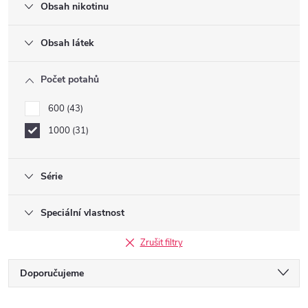
Obsah nikotinu
Obsah látek
Počet potahů
600
43
1000
31
Série
Speciální vlastnost
Zrušit filtry
Ř
Doporučujeme
Nejlevnější