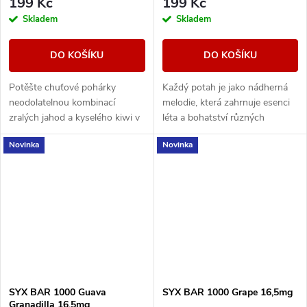
199 Kč
199 Kč
Skladem
Skladem
DO KOŠÍKU
DO KOŠÍKU
Potěšte chuťové pohárky
Každý potah je jako nádherná
neodolatelnou kombinací
melodie, která zahrnuje esenci
zralých jahod a kyselého kiwi v
léta a bohatství různých
jednorázové e-cigaretě SYX
ovocných chutí.
Novinka
Novinka
BAR Strawberry Kiwi Fusion.
SYX BAR 1000 Guava
SYX BAR 1000 Grape 16,5mg
Granadilla 16,5mg