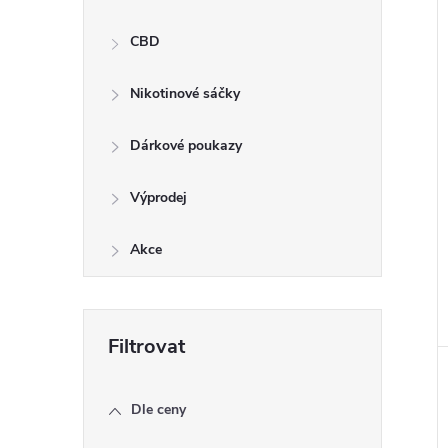
í
i
CBD
Nikotinové sáčky
Dárkové poukazy
Výprodej
Akce
Dle ceny