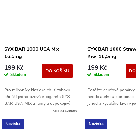
ů
SYX BAR 1000 USA Mix
SYX BAR 1000 Straw
16,5mg
Kiwi 16,5mg
199 Kč
199 Kč
DO KOŠÍKU
DO
Skladem
Skladem
Pro milovníky klasické chuti tabáku
Potěšte chuťové pohárky
přináší jednorázová e-cigareta SYX
neodolatelnou kombinací 
BAR USA MIX známý a uspokojivý
jahod a kyselého kiwi v j
zážitek.
e-cigaretě SYX BAR Stra
Kód:
SYX20050
Kiwi Fusion.
Novinka
Novinka