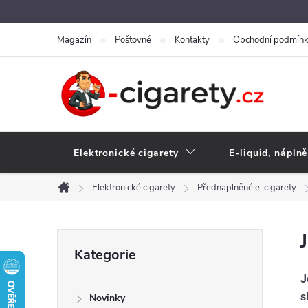
Přejít
na
Magazín
Poštovné
Kontakty
Obchodní podmín
obsah
Elektronické cigarety
E-liquid, náplně
Elektronické cigarety
Přednaplněné e-cigarety
Domů
P
Přeskočit
Kategorie
kategorie
o
J
s
Novinky