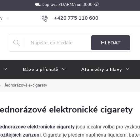
⛟ Doprava ZDARMA od 3000 Kč!
+420 775 110 600
ky
Podmínky ochrany osobních údajů
Velkoobchod
Pokyny k p
obchod@e-cigarety.cz
HLEDAT
Báze a příchutě
Atomizéry a hlavy
Jednorázové e-cigarety
Jednorázové elektronické cigarety
ednorázové elektronické cigarety
jsou ideální volba pro vyzko
ložitějších zařízení
. Cigareta je předem naplněna liquidem, bateri