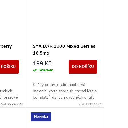
berry
SYX BAR 1000 Mixed Berries
16,5mg
199 Kč
 KOŠÍKU
DO KOŠÍKU
Skladem
Každý potah je jako nádherná
zralých
melodie, která zahrnuje esenci léta a
ednorázové
bohatství různých ovocných chutí.
wberry
Kód:
SYX20045
Kód:
SYX20040
Novinka