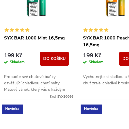
p
s
r
p
SYX BAR 1000 Mint 16,5mg
SYX BAR 1000 Peach
o
16,5mg
r
199 Kč
199 Kč
d
DO KOŠÍKU
DO
Skladem
Skladem
o
u
Probuďte své chuťové buňky
Vychutnejte si sladkou a
d
osvěžující chladivou chutí máty.
chuť zralé, chladivé brosk
k
Mátový vánek, který vás s každým
u
výdechem osvěží.
Kód:
SYX20066
t
k
Novinka
Novinka
ů
t