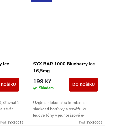
 Ice
SYX BAR 1000 Blueberry Ice
16,5mg
199 Kč
 KOŠÍKU
DO KOŠÍKU
Skladem
á, šťavnatá
Užijte si dokonalou kombinaci
a závěr.
sladkosti borůvky a osvěžující
ledové tóny v jednorázové e-
cigaretě SYX BAR Blueberry Ice.
Kód:
SYX20015
Kód:
SYX20005