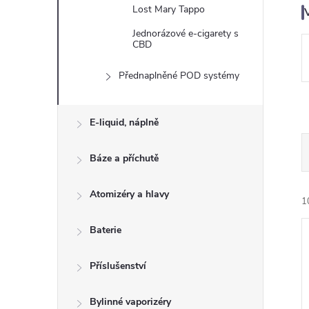
n
Lost Mary Tappo
e
Jednorázové e-cigarety s
CBD
l
Přednaplněné POD systémy
E-liquid, náplně
Báze a příchutě
Atomizéry a hlavy
1
Baterie
Příslušenství
Bylinné vaporizéry