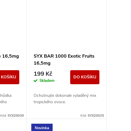
e 16,5mg
SYX BAR 1000 Exotic Fruits
16,5mg
199 Kč
 KOŠÍKU
DO KOŠÍKU
Skladem
lahůdka
Ochutnujte dokonale vyladěný mix
vého
tropického ovoce.
Kód:
SYX20030
Kód:
SYX20025
Novinka