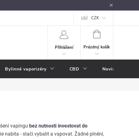
oužívání
Návody k použití
Vše o e-kouření
CZK
Nákupní rádce
NÁKUPNÍ
KOŠÍK
Prázdný košík
Přihlášení
Bylinné vaporizéry
CBD
Novinky
A
ušení vapingu
bez nutnosti investovat do
e nabita - stačí vybalit a vapovat. Žádné plnění,