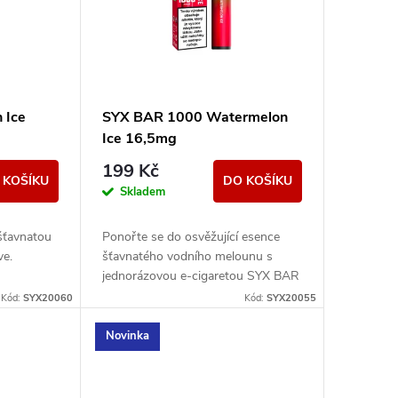
 Ice
SYX BAR 1000 Watermelon
Ice 16,5mg
199 Kč
 KOŠÍKU
DO KOŠÍKU
Skladem
 šťavnatou
Ponořte se do osvěžující esence
ve.
šťavnatého vodního melounu s
jednorázovou e-cigaretou SYX BAR
Watermelon Ice.
Kód:
SYX20060
Kód:
SYX20055
Novinka