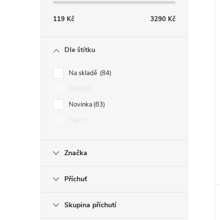
119
Kč
3290
Kč
Dle štítku
Na skladě
84
Akce
0
Novinka
83
Tip
0
Značka
Příchuť
Skupina příchutí