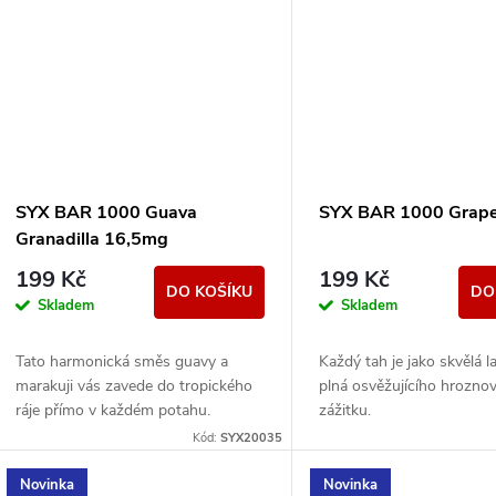
SYX BAR 1000 Guava
SYX BAR 1000 Grap
Granadilla 16,5mg
199 Kč
199 Kč
DO KOŠÍKU
DO
Skladem
Skladem
Tato harmonická směs guavy a
Každý tah je jako skvělá 
marakuji vás zavede do tropického
plná osvěžujícího hrozno
ráje přímo v každém potahu.
zážitku.
Kód:
SYX20035
Novinka
Novinka