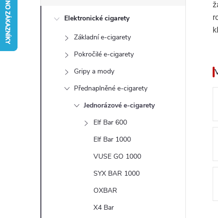
s
ž
r
Elektronické cigarety
t
k
Základní e-cigarety
r
Pokročilé e-cigarety
a
Gripy a mody
Přednaplněné e-cigarety
n
Jednorázové e-cigarety
n
Elf Bar 600
Elf Bar 1000
í
VUSE GO 1000
p
SYX BAR 1000
a
OXBAR
X4 Bar