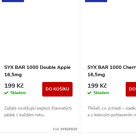
SYX BAR 1000 Double Apple
SYX BAR 1000 Cherry
16,5mg
16,5mg
199 Kč
199 Kč
DO KOŠÍKU
DO
Skladem
Skladem
Zažijte osvěžující explozi šťavnatých
Třešeň, co zchladí – sladk
jablek v každém tahu.
a s ledovým pohlazením n
Kód:
SYX20020