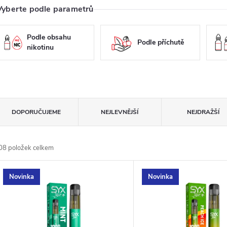
Vyberte podle parametrů
Podle obsahu
Podle příchutě
nikotinu
Ř
DOPORUČUJEME
NEJLEVNĚJŠÍ
NEJDRAŽŠÍ
a
08
položek celkem
z
V
Novinka
Novinka
e
ý
n
p