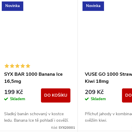
Novinka
Novinka
SYX BAR 1000 Banana Ice
VUSE GO 1000 Straw
16,5mg
Kiwi 18mg
199 Kč
209 Kč
DO KOŠÍKU
DO
Skladem
Skladem
Sladký banán schovaný v kostce
Příchuť jahody v kombina
ledu. Banana Ice tě pohladí i osvěží.
svěžím kiwi.
Kód:
SYX20001