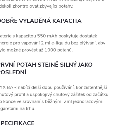
dekoli zkontrolovat zbývající potahy.
DOBŘE VYLADĚNÁ KAPACITA
aterie s kapacitou 550 mAh poskytuje dostatek
nergie pro vapování 2 ml e-liquidu bez plýtvání, aby
ylo možné provést až 1000 potahů.
PRVNÍ POTAH STEJNĚ SILNÝ JAKO
POSLEDNÍ
YX BAR nabízí delší dobu používání, konzistentnější
huťový profil a uspokojivý chuťový zážitek od začátku
o konce ve srovnání s běžnými 2ml jednorázovými
igaretami na trhu.
SPECIFIKACE