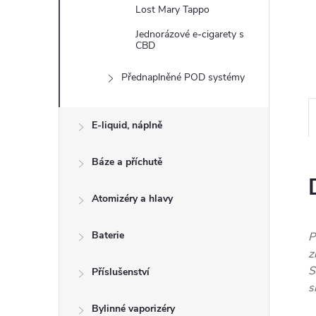
n
Lost Mary Tappo
e
Jednorázové e-cigarety s
CBD
l
Přednaplněné POD systémy
E-liquid, náplně
Báze a příchutě
Atomizéry a hlavy
Baterie
P
z
S
Příslušenství
s
Bylinné vaporizéry