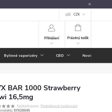
oužívání
Návody k použití
Vše o e-kouření
CZK
Nákupní rádce
NÁKUPNÍ
KOŠÍK
Prázdný košík
Přihlášení
Bylinné vaporizéry
CBD
Novinky
A
YX BAR 1000 Strawberry
wi 16,5mg
Podrobnosti hodnocení
Neohodnoceno
produktu:
SYX20045