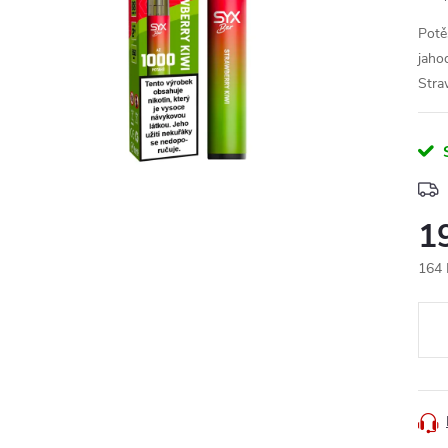
Potě
jaho
Stra
1
164 
Měr
cena