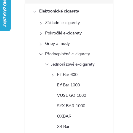
s
Elektronické cigarety
t
Základní e-cigarety
r
Pokročilé e-cigarety
a
Gripy a mody
Přednaplněné e-cigarety
n
Jednorázové e-cigarety
n
Elf Bar 600
Elf Bar 1000
í
VUSE GO 1000
p
SYX BAR 1000
a
OXBAR
X4 Bar