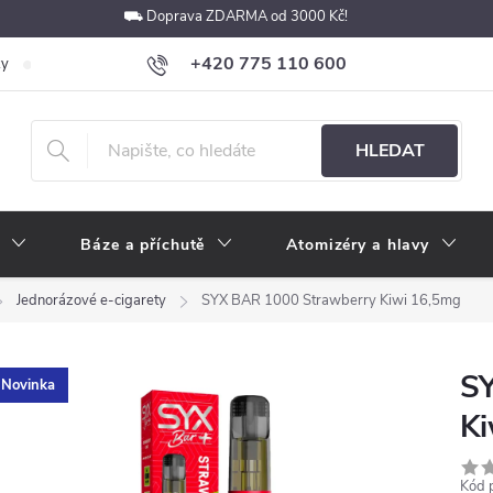
⛟ Doprava ZDARMA od 3000 Kč!
+420 775 110 600
ky
Podmínky ochrany osobních údajů
Velkoobchod
Pokyny k p
obchod@e-cigarety.cz
HLEDAT
Báze a příchutě
Atomizéry a hlavy
Jednorázové e-cigarety
SYX BAR 1000 Strawberry Kiwi 16,5mg
S
Novinka
Ki
Kód 