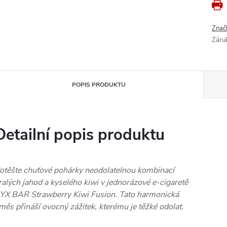
Znač
Záru
POPIS PRODUKTU
Detailní popis produktu
otěšte chuťové pohárky neodolatelnou kombinací
ralých jahod a kyselého kiwi v jednorázové e-cigaretě
YX BAR Strawberry Kiwi Fusion. Tato harmonická
měs přináší ovocný zážitek, kterému je těžké odolat.