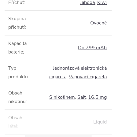
Příchuť
:
Jahoda
,
Kiwi
Skupina
Ovocné
příchutí
:
Kapacita
Do 799 mAh
baterie
:
Typ
Jednorázová elektronická
produktu
:
cigareta
,
Vapovací cigareta
Obsah
S nikotinem
,
Salt
,
16,5 mg
nikotinu
:
Obsah
Liquid
látek
: