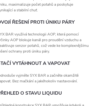
niku, maximalizuje počet potahů a poskytuje
ynikající a stabilní chuť.
DVOJÍ ŘEŠENÍ PROTI ÚNIKU PÁRY
YX BAR využívá technologii AOP, která pomocí
yčinky AOP blokuje kanál pro proudění vzduchu a
eaktivuje senzor potahů, což vede ke komplexnějšímu
ešení ochrany proti úniku páry.
STAČÍ VYTÁHNOUT A VAPOVAT
ednoduše vyjměte SYX BAR a začněte okamžitě
apovat. Bez mačkání a jakéhokoliv nastavování.
PŘEHLED O STAVU LIQUIDU
růhledná konstrukce SYX BAR umožňuje kdykoli a