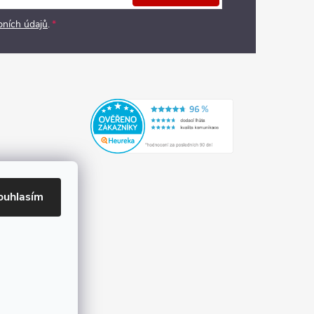
bních údajů
.
ouhlasím