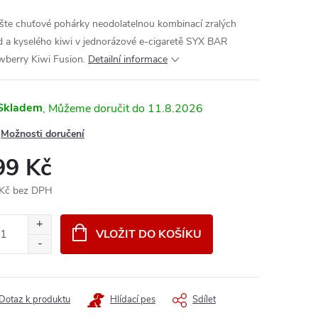
šte chuťové pohárky neodolatelnou kombinací zralých
d a kyselého kiwi v jednorázové e-cigaretě SYX BAR
wberry Kiwi Fusion.
Detailní informace
Skladem
11.8.2026
Možnosti doručení
99 Kč
Kč bez DPH
ná
:
VLOŽIT DO KOŠÍKU
Dotaz k produktu
Hlídací pes
Sdílet