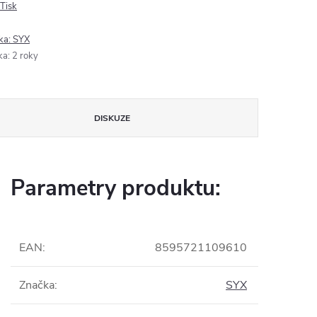
Tisk
ka:
SYX
ka
:
2 roky
DISKUZE
Parametry produktu:
EAN
:
8595721109610
Značka
:
SYX