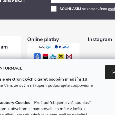
a slevách
SOUHLASÍM
se zpracováním
oso
Online platby
Instagram
garety.c
INFORMACE
S
je elektronických cigaret osobám mladším 18
0 600
e Vám, že svým nákupem podporujete zodpovědné
/e-ciga
soubory Cookies
- Proč potřebujeme váš souhlas?
 tomu, abychom si pamatovali, co máte v košíku,