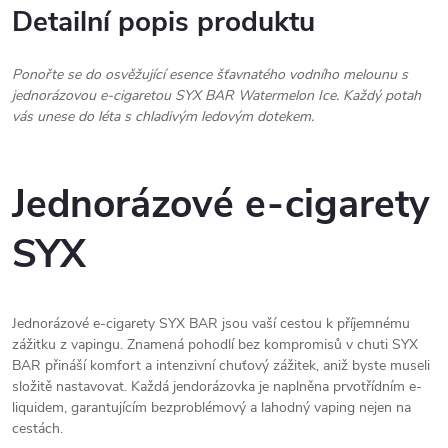
Detailní popis produktu
Ponořte se do osvěžující esence šťavnatého vodního melounu s
jednorázovou e-cigaretou SYX BAR Watermelon Ice. Každý potah
vás unese do léta s chladivým ledovým dotekem.
Jednorázové e-cigarety
SYX
Jednorázové e-cigarety SYX BAR jsou vaší cestou k příjemnému
zážitku z vapingu. Znamená pohodlí bez kompromisů v chuti SYX
BAR přináší komfort a intenzivní chuťový zážitek, aniž byste museli
složitě nastavovat. Každá jendorázovka je naplněna prvotřídním e-
liquidem, garantujícím bezproblémový a lahodný vaping nejen na
cestách.