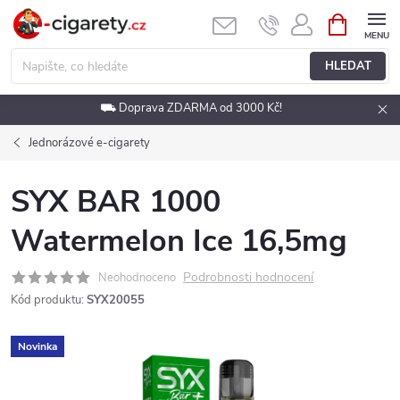
Přejít
NÁKUPNÍ
KOŠÍK
na
obsah
HLEDAT
⛟ Doprava ZDARMA od 3000 Kč!
Jednorázové e-cigarety
SYX BAR 1000
Watermelon Ice 16,5mg
Podrobnosti hodnocení
Neohodnoceno
Kód produktu:
SYX20055
Novinka