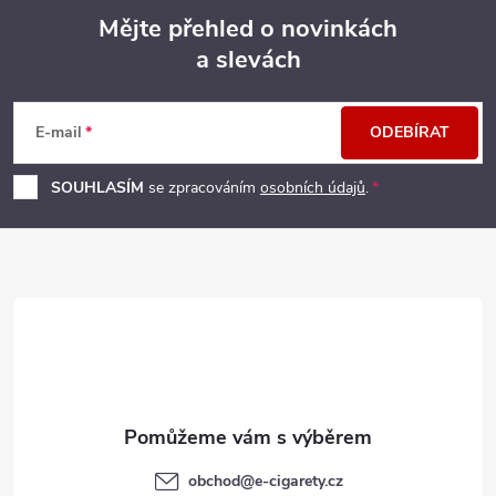
Mějte přehled o novinkách
a slevách
Z
á
E-mail
ODEBÍRAT
p
SOUHLASÍM
se zpracováním
osobních údajů
.
a
t
í
obchod
@
e-cigarety.cz