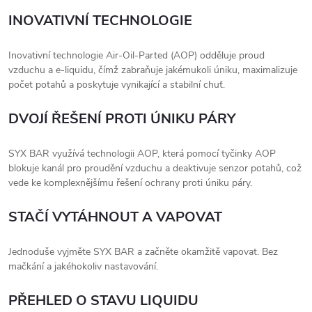
INOVATIVNÍ TECHNOLOGIE
Inovativní technologie Air-Oil-Parted (AOP) odděluje proud
vzduchu a e-liquidu, čímž zabraňuje jakémukoli úniku, maximalizuje
počet potahů a poskytuje vynikající a stabilní chuť.
DVOJÍ ŘEŠENÍ PROTI ÚNIKU PÁRY
SYX BAR využívá technologii AOP, která pomocí tyčinky AOP
blokuje kanál pro proudění vzduchu a deaktivuje senzor potahů, což
vede ke komplexnějšímu řešení ochrany proti úniku páry.
STAČÍ VYTÁHNOUT A VAPOVAT
Jednoduše vyjměte SYX BAR a začněte okamžitě vapovat. Bez
mačkání a jakéhokoliv nastavování.
PŘEHLED O STAVU LIQUIDU