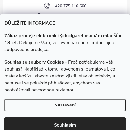
+420 775 110 600
facebook.com/e-cigarety.cz
DŮLEŽITÉ INFORMACE
Zákaz prodeje elektronických cigaret osobám mladším
18 let.
Děkujeme Vám, že svým nákupem podporujete
zodpovědné prodejce.
Souhlas se soubory Cookies
- Proč potřebujeme váš
souhlas? Například k tomu, abychom si pamatovali, co
máte v košíku, abyste snadno zjistili stav objednávky a
Instagram
nemuseli se pokaždé přihlašovat, abychom vás
neobtěžovali nevhodnou reklamou.
Copyright 2026
e-cigarety.cz
. Všechna práva vyhrazena.
Upravit
Nastavení
nastavení cookies
Vytvořil Shoptet
Souhlasím