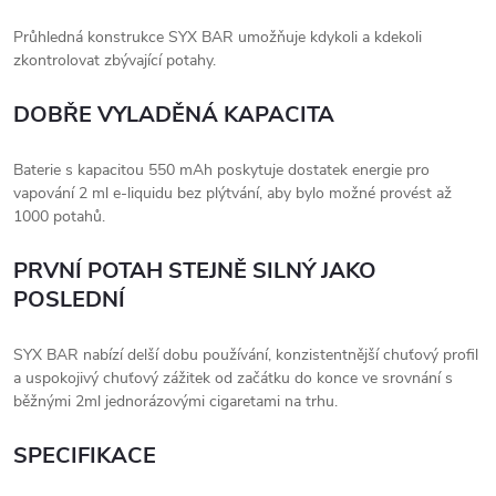
Průhledná konstrukce SYX BAR umožňuje kdykoli a kdekoli
zkontrolovat zbývající potahy.
DOBŘE VYLADĚNÁ KAPACITA
Baterie s kapacitou 550 mAh poskytuje dostatek energie pro
vapování 2 ml e-liquidu bez plýtvání, aby bylo možné provést až
1000 potahů.
PRVNÍ POTAH STEJNĚ SILNÝ JAKO
POSLEDNÍ
SYX BAR nabízí delší dobu používání, konzistentnější chuťový profil
a uspokojivý chuťový zážitek od začátku do konce ve srovnání s
běžnými 2ml jednorázovými cigaretami na trhu.
SPECIFIKACE