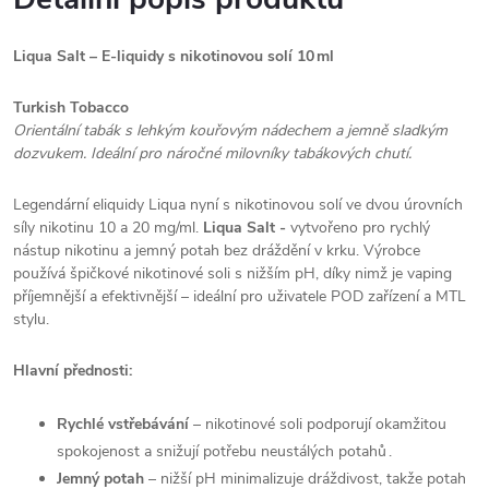
Liqua Salt – E‑liquidy s nikotinovou solí 10 ml
Turkish Tobacco
Orientální tabák s lehkým kouřovým nádechem a jemně sladkým
dozvukem. Ideální pro náročné milovníky tabákových chutí.
Legendární eliquidy Liqua nyní s nikotinovou solí ve dvou úrovních
síly nikotinu 10 a 20 mg/ml.
Liqua Salt -
vytvořeno pro rychlý
nástup nikotinu a jemný potah bez dráždění v krku. Výrobce
používá špičkové nikotinové soli s nižším pH, díky nimž je vaping
příjemnější a efektivnější – ideální pro uživatele POD zařízení a MTL
stylu.
Hlavní přednosti:
Rychlé vstřebávání
– nikotinové soli podporují okamžitou
spokojenost a snižují potřebu neustálých potahů .
Jemný potah
– nižší pH minimalizuje dráždivost, takže potah