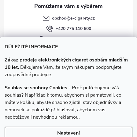
obchod
@
e-cigarety.cz
+420 775 110 600
facebook.com/e-cigarety.cz
DŮLEŽITÉ INFORMACE
Zákaz prodeje elektronických cigaret osobám mladším
18 let.
Děkujeme Vám, že svým nákupem podporujete
zodpovědné prodejce.
Souhlas se soubory Cookies
- Proč potřebujeme váš
souhlas? Například k tomu, abychom si pamatovali, co
máte v košíku, abyste snadno zjistili stav objednávky a
Instagram
nemuseli se pokaždé přihlašovat, abychom vás
neobtěžovali nevhodnou reklamou.
Copyright 2026
e-cigarety.cz
. Všechna práva vyhrazena.
Upravit
Nastavení