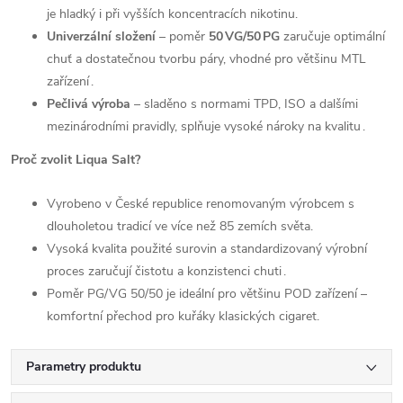
je hladký i při vyšších koncentracích nikotinu.
Univerzální složení
– poměr
50 VG/50 PG
zaručuje optimální
chuť a dostatečnou tvorbu páry, vhodné pro většinu MTL
zařízení .
Pečlivá výroba
– sladěno s normami TPD, ISO a dalšími
mezinárodními pravidly, splňuje vysoké nároky na kvalitu .
Proč zvolit Liqua Salt?
Vyrobeno v České republice renomovaným výrobcem s
dlouholetou tradicí ve více než 85 zemích světa.
Vysoká kvalita použité surovin a standardizovaný výrobní
proces zaručují čistotu a konzistenci chuti .
Poměr PG/VG 50/50 je ideální pro většinu POD zařízení –
komfortní přechod pro kuřáky klasických cigaret.
Parametry produktu