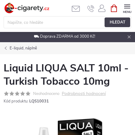
Přejít
NÁKUPNÍ
KOŠÍK
na
obsah
HLEDAT
⛟ Doprava ZDARMA od 3000 Kč!
E-liquid, náplně
Liquid LIQUA SALT 10ml -
Turkish Tobacco 10mg
Podrobnosti hodnocení
Neohodnoceno
Kód produktu:
LQS10031