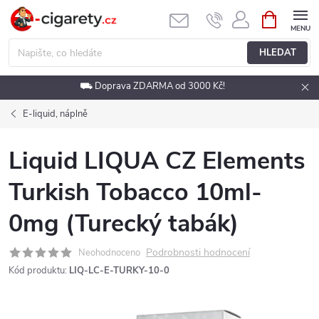
Přejít
NÁKUPNÍ
KOŠÍK
na
obsah
HLEDAT
⛟ Doprava ZDARMA od 3000 Kč!
E-liquid, náplně
Liquid LIQUA CZ Elements
Turkish Tobacco 10ml-
0mg (Turecký tabák)
Podrobnosti hodnocení
Neohodnoceno
Kód produktu:
LIQ-LC-E-TURKY-10-0