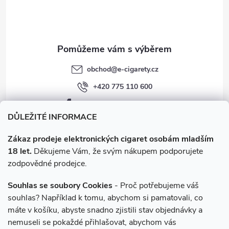
í
obchod
@
e-cigarety.cz
+420 775 110 600
facebook.com/e-cigarety.cz
DŮLEŽITÉ INFORMACE
Zákaz prodeje elektronických cigaret osobám mladším
18 let.
Děkujeme Vám, že svým nákupem podporujete
zodpovědné prodejce.
Souhlas se soubory Cookies
- Proč potřebujeme váš
souhlas? Například k tomu, abychom si pamatovali, co
máte v košíku, abyste snadno zjistili stav objednávky a
Instagram
nemuseli se pokaždé přihlašovat, abychom vás