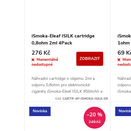
iSmoka-Eleaf ISILK cartridge
iSmok
0,8ohm 2ml 4Pack
1ohm
276 Kč
69 K
ZOBRAZIT
Momentálně
Mom
nedostupné
nedost
Náhradní cartridge o objemu 2ml a
Náhrad
odporu 0,8ohm pro elektronické
odporu 
cigarety iSmoka-Eleaf ISILK 850mAh a
iSmoka
ISILK LITE 500mAh. Obsah balení 4ks.
LITE 5
Kód:
CARTR-4P-ISMOKA-ISILK-08
Novinka
Novin
–20 %
249 Kč