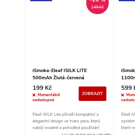
249 Kč
iSmoka-Eleaf ISILK LITE
iSmok
500mAh Žlutá-červená
1100
199 Kč
599 
ZOBRAZIT
Momentálně
Mom
nedostupné
nedost
Eleaf iSILK Lite přináší kompaktní a
Eleaf i
elegantní design ve tvaru pera, který
systém
nabízí snadné a pohodlné používání
které n
pro každodenní vaping. Kompatibilní s...
pohodl