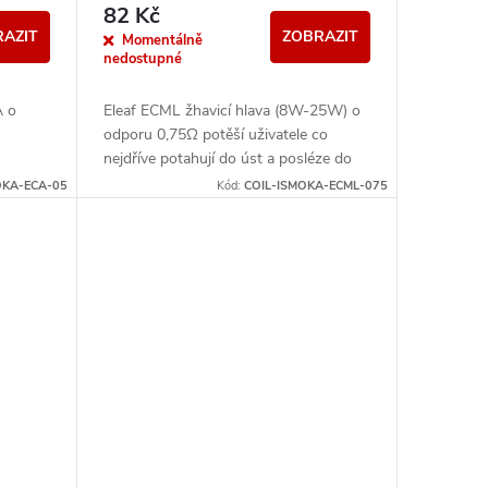
82 Kč
AZIT
ZOBRAZIT
Momentálně
nedostupné
A o
Eleaf ECML žhavicí hlava (8W-25W) o
odporu 0,75Ω potěší uživatele co
nejdříve potahují do úst a posléze do
plic. Kompatibilní s řadou EC. Je plně...
OKA-ECA-05
Kód:
COIL-ISMOKA-ECML-075