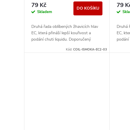
r
d
79 Kč
79 K
DO KOŠÍKU
o
Skladem
Skl
u
d
Druhá řada oblíbených žhavicích hlav
Druhá ř
k
EC, která přináší lepší kouřivost a
EC, kte
u
podání chuti liquidu. Doporučený
podání 
výkon 30W - 80W. Je plně
výkon 
t
Kód:
COIL-ISMOKA-EC2-03
kompatibilní s řadou...
kompati
k
ů
t
ů