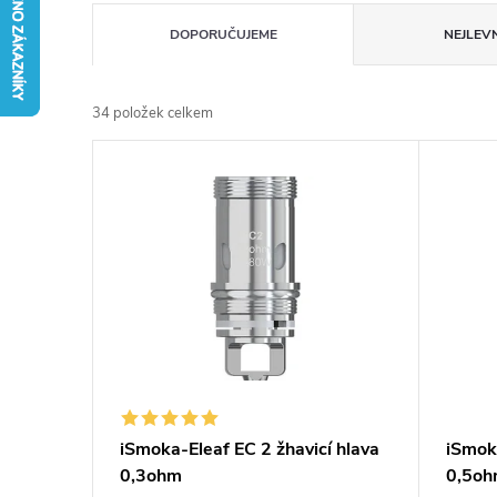
Ř
DOPORUČUJEME
NEJLEVN
a
34
položek celkem
z
V
e
ý
n
p
í
i
p
s
r
p
iSmoka-Eleaf EC 2 žhavicí hlava
iSmoka
o
0,3ohm
0,5o