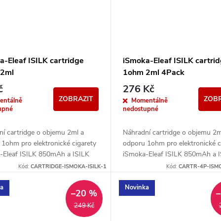
a-Eleaf ISILK cartridge
iSmoka-Eleaf ISILK cartri
 2ml
1ohm 2ml 4Pack
č
276 Kč
ZOBRAZIT
ZOBR
entálně
Momentálně
upné
nedostupné
ní cartridge o objemu 2ml a
Náhradní cartridge o objemu 2m
1ohm pro elektronické cigarety
odporu 1ohm pro elektronické c
-Eleaf ISILK 850mAh a ISILK
iSmoka-Eleaf ISILK 850mAh a I
00mAh.
LITE 500mAh. Obsah balení 4ks
Kód:
CARTRIDGE-ISMOKA-ISILK-1
Kód:
CARTR-4P-ISMO
ka
Novinka
–20 %
249 Kč