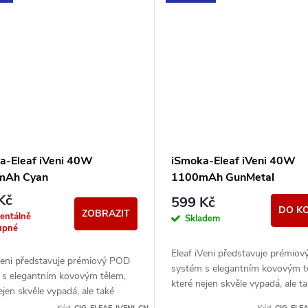
a-Eleaf iVeni 40W
iSmoka-Eleaf iVeni 40W
mAh Cyan
1100mAh GunMetal
Kč
599 Kč
DO K
ZOBRAZIT
entálně
Skladem
upné
Eleaf iVeni představuje prémio
Veni představuje prémiový POD
systém s elegantním kovovým t
 s elegantním kovovým tělem,
které nejen skvěle vypadá, ale t
ejen skvěle vypadá, ale také
pohodlně padne do ruky. Díky 
ně padne do ruky. Díky výkonné