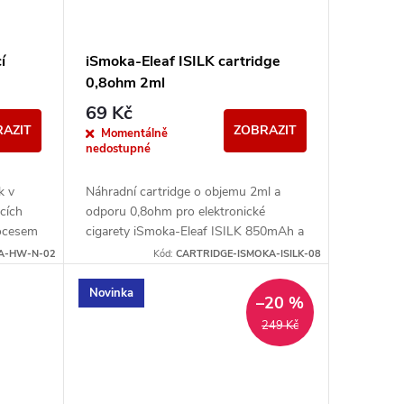
í
iSmoka-Eleaf ISILK cartridge
0,8ohm 2ml
69 Kč
AZIT
ZOBRAZIT
Momentálně
nedostupné
k v
Náhradní cartridge o objemu 2ml a
cích
odporu 0,8ohm pro elektronické
ocesem
cigarety iSmoka-Eleaf ISILK 850mAh a
y.
ISILK LITE 500mAh.
KA-HW-N-02
Kód:
CARTRIDGE-ISMOKA-ISILK-08
Novinka
–20 %
249 Kč