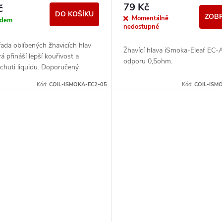
79 Kč
č
DO KOŠÍKU
ZOBR
Momentálně
adem
nedostupné
ada oblíbených žhavicích hlav
Žhavící hlava iSmoka-Eleaf EC-
rá přináší lepší kouřivost a
odporu 0,5ohm.
chuti liquidu. Doporučený
30W - 100W. Je plně
Kód:
COIL-ISMOKA-EC2-05
Kód:
COIL-ISM
bilní s řadou...