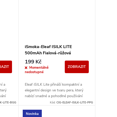
iSmoka-Eleaf ISILK LITE
500mAh Fialová-růžová
199 Kč
AZIT
ZOBRAZIT
Momentálně
nedostupné
ní a
Eleaf iSILK Lite přináší kompaktní a
který
elegantní design ve tvaru pera, který
vání
nabízí snadné a pohodlné používání
lní s...
pro každodenní vaping. Kompatibilní s...
LK-LITE-BGG
Kód:
CIG-ELEAF-ISILK-LITE-PPG
Novinka