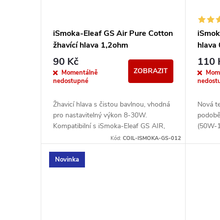
iSmoka-Eleaf GS Air Pure Cotton
iSmok
žhavící hlava 1,2ohm
hlava
90 Kč
110 
ZOBRAZIT
Momentálně
Mom
nedostupné
nedost
Žhavicí hlava s čistou bavlnou, vhodná
Nová te
pro nastavitelný výkon 8-30W.
podobě 
Kompatibilní s iSmoka-Eleaf GS AIR,
(50W-1
GS AIR 2 a GS Tank.
rozžhav
Kód:
COIL-ISMOKA-GS-012
Vhodné 
Novinka