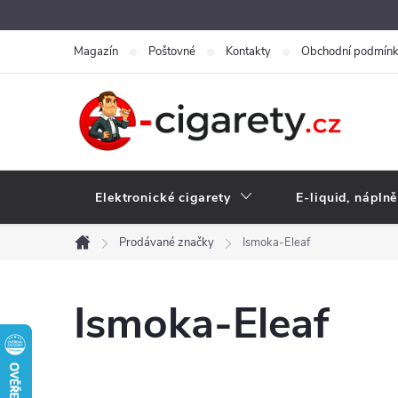
Přejít
na
Magazín
Poštovné
Kontakty
Obchodní podmín
obsah
Elektronické cigarety
E-liquid, náplně
Prodávané značky
Ismoka-Eleaf
Domů
Ismoka-Eleaf