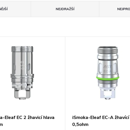
ĚJŠÍ
NEJDRAŽŠÍ
NEJPR
-Eleaf EC 2 žhavicí hlava
iSmoka-Eleaf EC-A žhavící
hm
0,5ohm