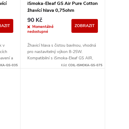
ící
iSmoka-Eleaf GS Air Pure Cotton
žhavící hlava 0,75ohm
90 Kč
AZIT
ZOBRAZIT
Momentálně
nedostupné
k v
Žhavicí hlava s čistou bavlnou, vhodná
cích
pro nastavitelný výkon 8-25W.
avení a
Kompatibilní s iSmoka-Eleaf GS AIR,
í s...
GS AIR 2 a GS Tank.
OKA-GS-035
Kód:
COIL-ISMOKA-GS-075