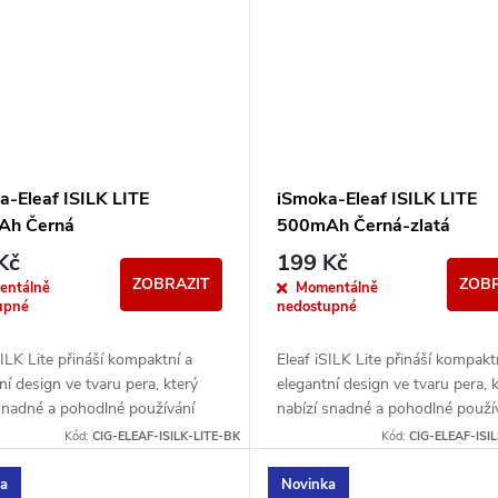
a-Eleaf ISILK LITE
iSmoka-Eleaf ISILK LITE
Ah Černá
500mAh Černá-zlatá
Kč
199 Kč
ZOBRAZIT
ZOBR
entálně
Momentálně
upné
nedostupné
SILK Lite přináší kompaktní a
Eleaf iSILK Lite přináší kompakt
ní design ve tvaru pera, který
elegantní design ve tvaru pera, 
snadné a pohodlné používání
nabízí snadné a pohodlné použí
dodenní vaping. Kompatibilní s...
pro každodenní vaping. Kompatibi
Kód:
CIG-ELEAF-ISILK-LITE-BK
Kód:
CIG-ELEAF-ISI
ka
Novinka