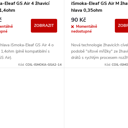
-Eleaf GS Air 4 žhavicí
iSmoka-Eleaf GS Air M žhav
 1,4ohm
hlava 0,35ohm
č
90 Kč
ZOBRAZIT
ZOBR
entálně
Momentálně
upné
nedostupné
 hlava iSmoka-Eleaf GS Air 4 o
Nová technologie žhavicích cíve
1,4ohm (plně kompatibilní s
podobě "síťové mřížky" ze žhavi
S Air).
drátů s rychlým procesem rozžh
velkou tvorbou páry. Kompatibiln
Kód:
COIL-ISMOKA-GSA2-14
Kód:
COIL-ISM