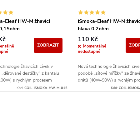
a-Eleaf HW-M žhavicí
iSmoka-Eleaf HW-N žhavic
 0,15ohm
hlava 0,2ohm
Kč
110 Kč
ZOBRAZIT
ZOBR
entálně
Momentálně
upné
nedostupné
chnologie žhavicích cívek v
Nová technologie žhavicích cíve
,,děrované destičky" z kantalu
podobě ,,síťové mřížky" ze žhavi
00W) s rychlým procesem
drátů (40W-90W) s rychlým pr
ení a velkou tvorbou páry.
rozžhavení a velkou tvorbou pár
Kód:
COIL-ISMOKA-HW-M-015
Kód:
COIL-ISMO
pro Eleaf...
Vhodné pro Eleaf...