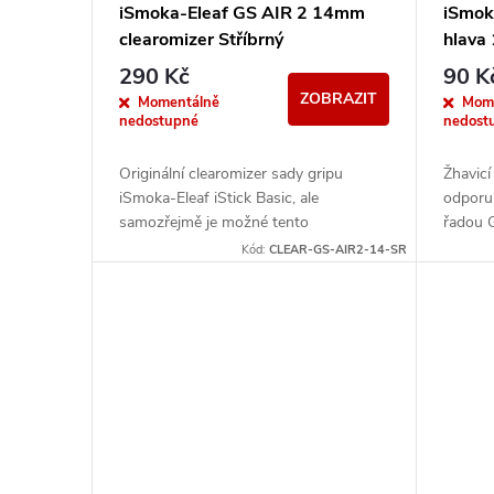
iSmoka-Eleaf GS AIR 2 14mm
iSmoka
clearomizer Stříbrný
hlava
290 Kč
90 K
ZOBRAZIT
Momentálně
Mom
nedostupné
nedost
Originální clearomizer sady gripu
Žhavicí
iSmoka-Eleaf iStick Basic, ale
odporu 
samozřejmě je možné tento
řadou G
clearomizer využít i s jakýmkoli jiným
Kód:
CLEAR-GS-AIR2-14-SR
gripem a baterií....