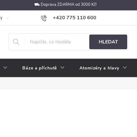
⛟ Doprava ZDARMA od 3000 Kč!
+420 775 110 600
ky
Podmínky ochrany osobních údajů
Velkoobchod
Pokyny k p
obchod@e-cigarety.cz
HLEDAT
Báze a příchutě
Atomizéry a hlavy