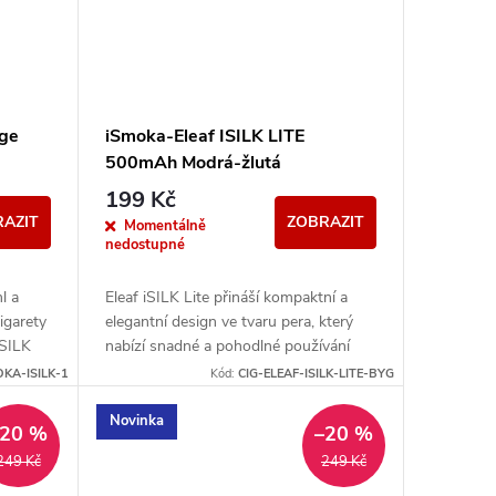
dge
iSmoka-Eleaf ISILK LITE
500mAh Modrá-žlutá
199 Kč
AZIT
ZOBRAZIT
Momentálně
nedostupné
l a
Eleaf iSILK Lite přináší kompaktní a
igarety
elegantní design ve tvaru pera, který
SILK
nabízí snadné a pohodlné používání
.
pro každodenní vaping. Kompatibilní s...
KA-ISILK-1
Kód:
CIG-ELEAF-ISILK-LITE-BYG
Novinka
–20 %
–20 %
249 Kč
249 Kč