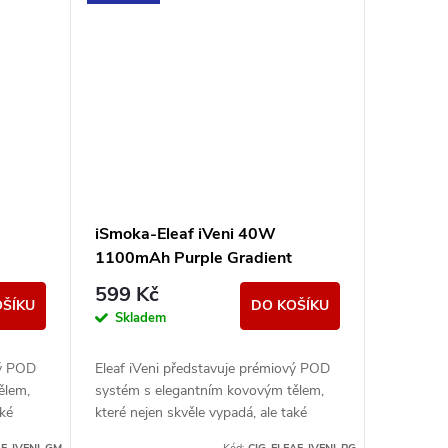
iSmoka-Eleaf iVeni 40W
1100mAh Purple Gradient
599 Kč
OŠÍKU
DO KOŠÍKU
Skladem
vý POD
Eleaf iVeni představuje prémiový POD
ělem,
systém s elegantním kovovým tělem,
aké
které nejen skvěle vypadá, ale také
výkonné
pohodlně padne do ruky. Díky výkonné