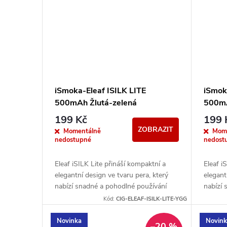
iSmoka-Eleaf ISILK LITE
iSmok
500mAh Žlutá-zelená
500m
199 Kč
199 
ZOBRAZIT
Momentálně
Mom
nedostupné
nedost
Eleaf iSILK Lite přináší kompaktní a
Eleaf i
elegantní design ve tvaru pera, který
elegant
nabízí snadné a pohodlné používání
nabízí 
pro každodenní vaping. Kompatibilní s...
pro kaž
Kód:
CIG-ELEAF-ISILK-LITE-YGG
Novinka
Novin
–20 %