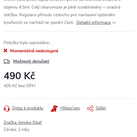
objemu 4,5ml. Celý clearomizer je plně rozebíratelný = snadná
údržba. Regulace přívodu vzduchu pro nastavení optimální
kouřivosti se nachází ve spodní části.
Detailní informace
Položka byla vyprodána…
Momentálně nedostupné
Možnosti doručení
490 Kč
405 Kč bez DPH
Měrná
cena:
Dotaz k produktu
Hlídací pes
Sdílet
Značka:
Ismoka-Eleaf
Záruka
:
2 roky