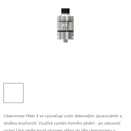
Clearomizer Melo 4 se vyznačuje svým dokonalým zpracováním a
skvělou kouřivostí. Využívá systém horního plnění - po odsunutí
vrchní části plníte liquid otvorem přímo do těla clearomizeru o