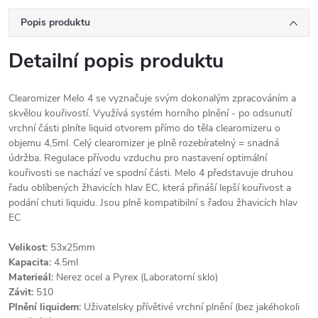
Popis produktu
Detailní popis produktu
Clearomizer Melo 4 se vyznačuje svým dokonalým zpracováním a
skvělou kouřivostí. Využívá systém horního plnění - po odsunutí
vrchní části plníte liquid otvorem přímo do těla clearomizeru o
objemu 4,5ml. Celý clearomizer je plně rozebíratelný = snadná
údržba. Regulace přívodu vzduchu pro nastavení optimální
kouřivosti se nachází ve spodní části. Melo 4 představuje druhou
řadu oblíbených žhavicích hlav EC, která přináší lepší kouřivost a
podání chuti liquidu. Jsou plně kompatibilní s řadou žhavicích hlav
EC
Velikost:
53x25mm
Kapacita:
4.5ml
Materieál:
Nerez ocel a Pyrex (Laboratorní sklo)
Závit:
510
Plnění liquidem:
Uživatelsky přívětivé vrchní plnění (bez jakéhokoli