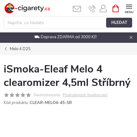
Přejít
NÁKUPNÍ
KOŠÍK
na
obsah
HLEDAT
⛟ Doprava ZDARMA od 3000 Kč!
Melo 4 D25
iSmoka-Eleaf Melo 4
clearomizer 4,5ml Stříbrný
Podrobnosti hodnocení
Neohodnoceno
Kód produktu:
CLEAR-MELO4-45-SR