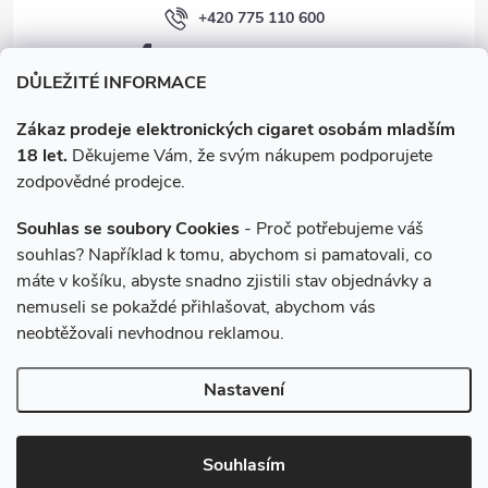
+420 775 110 600
facebook.com/e-cigarety.cz
DŮLEŽITÉ INFORMACE
Zákaz prodeje elektronických cigaret osobám mladším
18 let.
Děkujeme Vám, že svým nákupem podporujete
zodpovědné prodejce.
Souhlas se soubory Cookies
- Proč potřebujeme váš
souhlas? Například k tomu, abychom si pamatovali, co
máte v košíku, abyste snadno zjistili stav objednávky a
Instagram
nemuseli se pokaždé přihlašovat, abychom vás
neobtěžovali nevhodnou reklamou.
Copyright 2026
e-cigarety.cz
. Všechna práva vyhrazena.
Upravit
Nastavení
nastavení cookies
Vytvořil Shoptet
Souhlasím